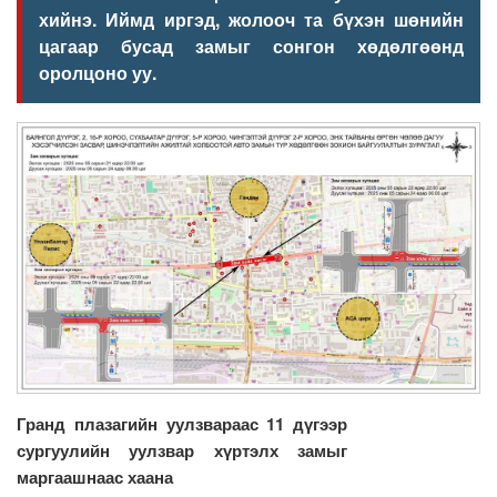
хийнэ. Иймд иргэд, жолооч та бүхэн шөнийн
цагаар бусад замыг сонгон хөдөлгөөнд
оролцоно уу.
Гранд плазагийн уулзвараас 11 дүгээр
сургуулийн уулзвар хүртэлх замыг
маргаашнаас хаана