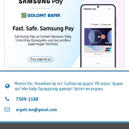
Монгол Улс, Улаанбаатар хот, Сүхбаатар дүүрэг, VIII хороо, "Ардын
эрх"-ийн байр, Гуравдугаар давхарт Эргэлт.мн редакц
7509-1188
ergelt.mn@gmail.com