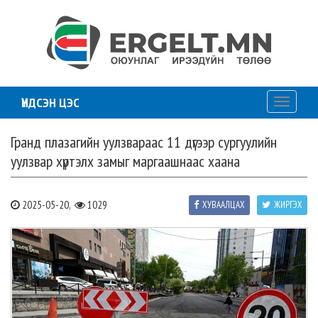
ҮНДСЭН ЦЭС
Toggle
navigati
Гранд плазагийн уулзвараас 11 дүгээр сургуулийн
уулзвар хүртэлх замыг маргаашнаас хаана
2025-05-20,
1029
ХУВААЛЦАХ
ЖИРГЭХ