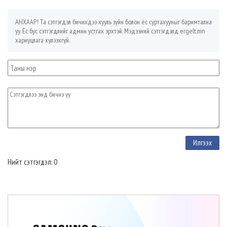
АНХААР! Та сэтгэгдэл бичихдээ хууль зүйн болон ёс суртахууныг баримтална
уу. Ёс бус сэтгэгдлийг админ устгах эрхтэй. Мэдээний сэтгэгдэлд ergelt.mn
хариуцлага хүлээхгүй.
Нийт сэтгэгдэл: 0