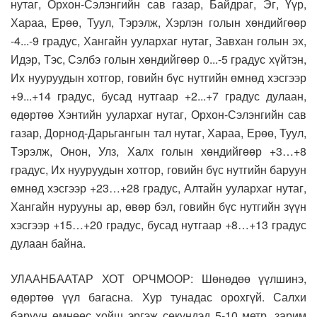
нутаг, Орхон-Сэлэнгийн сав газар, Байдраг, Эг, Үүр,
Хараа, Ерөө, Туул, Тэрэлж, Хэрлэн голын хөндийгөөр
-4...-9 градус, Хангайн уулархаг нутаг, Завхан голын эх,
Идэр, Тэс, Сэлбэ голын хөндийгөөр 0...-5 градус хүйтэн,
Их нууруудын хотгор, говийн бүс нутгийн өмнөд хэсгээр
+9...+14 градус, бусад нутгаар +2...+7 градус дулаан,
өдөртөө Хэнтийн уулархаг нутаг, Орхон-Сэлэнгийн сав
газар, Дорнод-Дарьгангын тал нутаг, Хараа, Ерөө, Туул,
Тэрэлж, Онон, Улз, Халх голын хөндийгөөр +3…+8
градус, Их нууруудын хотгор, говийн бүс нутгийн баруун
өмнөд хэсгээр +23…+28 градус, Алтайн уулархаг нутаг,
Хангайн нурууны ар, өвөр бэл, говийн бүс нутгийн зүүн
хэсгээр +15…+20 градус, бусад нутгаар +8…+13 градус
дулаан байна.
УЛААНБААТАР ХОТ ОРЧМООР: Шөнөдөө үүлшинэ,
өдөртөө үүл багасна. Хур тунадас орохгүй. Салхи
баруун өмнөөс хойш эргэж секундэд 5-10 метр, зарим