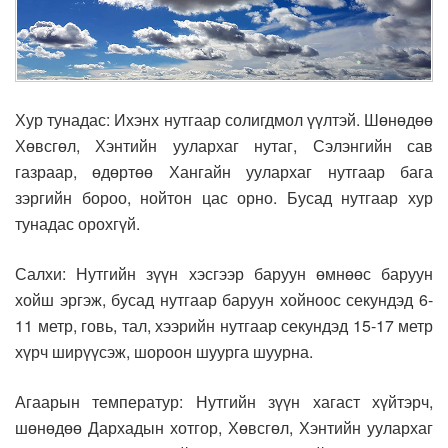
Хур тунадас: Ихэнх нутгаар солигдмол үүлтэй. Шөнөдөө
Хөвсгөл, Хэнтийн уулархаг нутаг, Сэлэнгийн сав
газраар, өдөртөө Хангайн уулархаг нутгаар бага
зэргийн бороо, нойтон цас орно. Бусад нутгаар хур
тунадас орохгүй.
Салхи: Нутгийн зүүн хэсгээр баруун өмнөөс баруун
хойш эргэж, бусад нутгаар баруун хойноос секундэд 6-
11 метр, говь, тал, хээрийн нутгаар секундэд 15-17 метр
хүрч ширүүсэж, шороон шуурга шуурна.
Агаарын температур: Нутгийн зүүн хагаст хүйтэрч,
шөнөдөө Дархадын хотгор, Хөвсгөл, Хэнтийн уулархаг