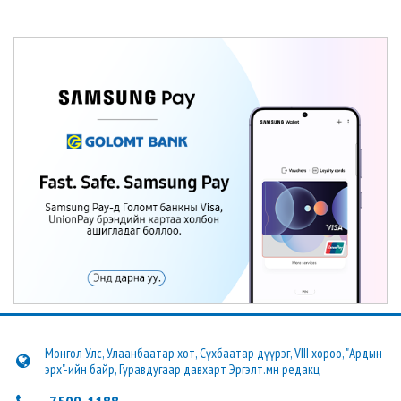
Монгол Улс, Улаанбаатар хот, Сүхбаатар дүүрэг, VIII хороо, "Ардын
эрх"-ийн байр, Гуравдугаар давхарт Эргэлт.мн редакц