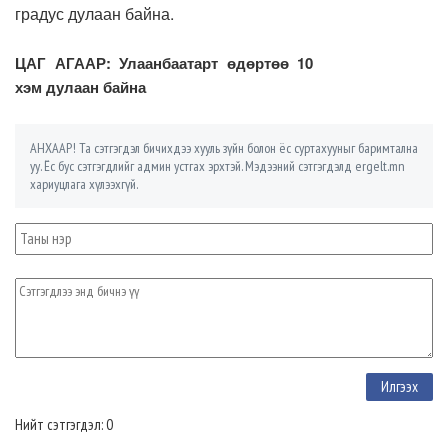
градус дулаан байна.
ЦАГ АГААР: Улаанбаатарт өдөртөө 10
хэм дулаан байна
АНХААР! Та сэтгэгдэл бичихдээ хууль зүйн болон ёс суртахууныг баримтална
уу. Ёс бус сэтгэгдлийг админ устгах эрхтэй. Мэдээний сэтгэгдэлд ergelt.mn
хариуцлага хүлээхгүй.
Нийт сэтгэгдэл: 0