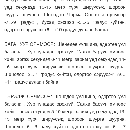
үед секундэд 13-15 метр хүрч ширүүсэж, шороон
шуурга шуурна. Шөнөдөө Яармаг-Сонгины орчмоор
-7...-9 градус , бусад хэсгээр -3...-5 градус хүйтэн,
өдөртөө сэрүүсэж +8…+10 градус дулаан байна.
БАГАНУУР ОРЧМООР: Шөнөдөө үүлшинэ, өдөртөө үүл
багасна . Хур тунадас орохгүй. Салхи баруун өмнөөс
хойш эргэж секундэд 6-11 метр, зарим үед секундэд 14-
16 метр хүрч ширүүсэж, шороон шуурга шуурна.
Шөнөдөө -2...-4 градус хүйтэн, өдөртөө сэрүүсэж +9…
+11 градус дулаан байна.
ТЭРЭЛЖ ОРЧМООР: Шөнөдөө үүлшинэ, өдөртөө үүл
багасна . Хур тунадас орохгүй. Салхи баруун өмнөөс
хойш эргэж секундэд 5-10 метр, зарим үед секундэд 13-
15 метр хүрч ширүүсэж, шороон шуурга шуурна.
Шөнөдөө -6...-8 градус хүйтэн, өдөртөө сэрүүсэж +5…+7