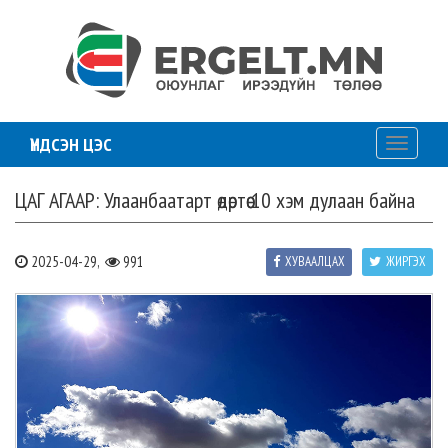
ҮНДСЭН ЦЭС
Toggle
navigati
ЦАГ АГААР: Улаанбаатарт өдөртөө 10 хэм дулаан байна
2025-04-29,
991
ХУВААЛЦАХ
ЖИРГЭХ