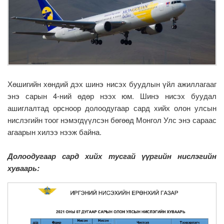
Хөшигийн хөндий дэх шинэ нисэх буудлын үйл ажиллагааг
энэ сарын 4-ний өдөр нээх юм. Шинэ нисэх буудал
ашиглалтад орсноор долоодугаар сард хийх олон улсын
нислэгийн тоог нэмэгдүүлсэн бөгөөд Монгол Улс энэ сараас
агаарын хилээ нээж байна.
Долоодугаар сард хийх тусгай үүргийн нислэгийн
хуваарь: