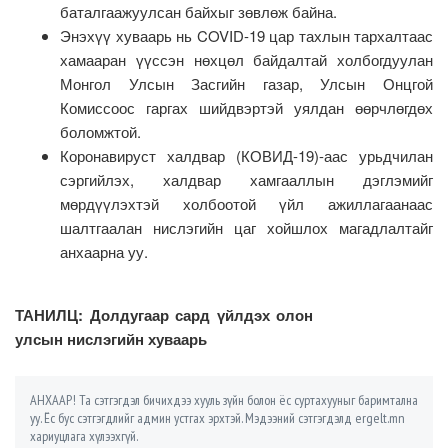
баталгаажуулсан байхыг зөвлөж байна.
Энэхүү хуваарь нь COVID-19 цар тахлын тархалтаас
хамааран үүссэн нөхцөл байдалтай холбогдуулан
Монгол Улсын Засгийн газар, Улсын Онцгой
Комиссоос гаргах шийдвэртэй уялдан өөрчлөгдөх
боломжтой.
Коронавируст халдвар (КОВИД-19)-аас урьдчилан
сэргийлэх, халдвар хамгааллын дэглэмийг
мөрдүүлэхтэй холбоотой үйл ажиллагаанаас
шалтгаалан нислэгийн цаг хойшлох магадлалтайг
анхаарна уу.
ТАНИЛЦ: Долдугаар сард үйлдэх олон
улсын нислэгийн хуваарь
АНХААР! Та сэтгэгдэл бичихдээ хууль зүйн болон ёс суртахууныг баримтална
уу. Ёс бус сэтгэгдлийг админ устгах эрхтэй. Мэдээний сэтгэгдэлд ergelt.mn
хариуцлага хүлээхгүй.