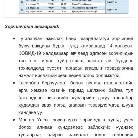
Зорчигчдын анхааралд:
Тусгаарлан ажиглах байр шаардлагагүй зорчигчид
буюу вакцины бүрэн тунд хамрагдаад 14 хоносон,
КОВИД-19 халдвараар өвчлөөд эдгэсэн зорчигчдын
тоо нэг аялал гүйцэтгэхэд хангалттай бүрдсэн
тохиолдолд хүсэлт гаргасан агаарын тээвэрлэгчид
нэмэлт нислэгийн зөвшөөрөл олгох боломжтой.
Тасалбар борлуулалт болон нислэг төлөвлөлтийн
арга хэмжээ хэвийн горимд шилжиж байгаа тул
батлагдсан нислэгийн хуваарийн дагуу тасалбар
худалдан авах иргэд агаарын тээвэрлэгчдэд шууд
хандана уу.
Монгол Улсыг зорин ирэх зорчигчдын хувьд үүсч
болох аливаа хүндрэлээс зайлсхийх үүднээс
тусгаарлах байрны захиалга болон төлбөрийг