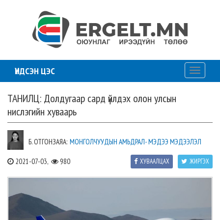
ҮНДСЭН ЦЭС
Toggle
navigati
ТАНИЛЦ: Долдугаар сард үйлдэх олон улсын
нислэгийн хуваарь
Б. ОТГОНЗАЯА:
МОНГОЛЧУУДЫН АМЬДРАЛ- МЭДЭЭ МЭДЭЭЛЭЛ
2021-07-03,
980
ХУВААЛЦАХ
ЖИРГЭХ