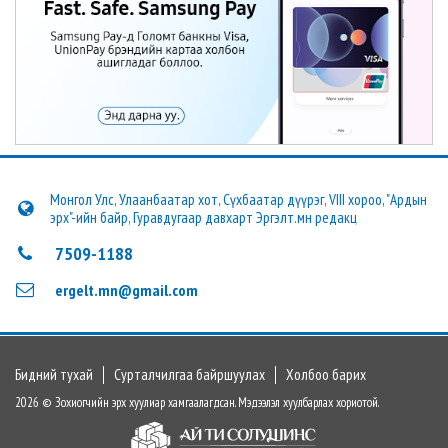
Монгол Улс, Улаанбаатар хот, Сүхбаатар дүүрэг, VIII хороо, "Ардын
эрх"-ийн байр, Гуравдугаар давхарт Эргэлт.мн редакц
7509-1188
ergelt.mn@gmail.com
Бидний тухай
Сурталчилгаа байршуулах
Холбоо барих
2026 © Зохиогчийн эрх хуулиар хамгаалагдсан. Мэдээлэл хуулбарлах хориотой.