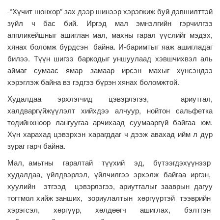
-“Хүчит шонхор” зах дээр шинээр хэрэгжиж буй дэвшилттэй
зүйл ч бас бий. Иргэд мал эмнэлгийн гэрчилгээ
аппликейшныг ашиглан мал, махны гарал үүслийг мэдэх,
хянах боломж бүрдсэн байна. И-баримтыг яаж ашигладаг
билээ. Түүн шигээ баркодыг уншуулаад хэвшчихвэл аль
аймаг сумаас ямар замаар ирсэн махыг хүнсэндээ
хэрэглэж байна вэ гэдгээ бүрэн хянах боломжтой.
Худалдаа эрхлэгчид цэвэрлэгээ, ариутгал,
халдваргүйжүүлэлт хийхдээ алчуур, нойтон сальфетка
төдийнхнөөр лангуугаа арчихаад суумааргүй байгаа юм.
Хүн харахад цэвэрхэн харагддаг ч дээж авахад ийм л дүр
зураг гарч байна.
Мал, амьтны гаралтай түүхий эд, бүтээгдэхүүнээр
худалдаа, үйлдвэрлэл, үйлчилгээ эрхэлж байгаа иргэн,
хуулийн этгээд цэвэрлэгээ, ариутгалыг зааврын дагуу
тогтмол хийж занших, зориулалтын хөргүүртэй тээврийн
хэрэгсэл, хөргүүр, хөлдөөгч ашиглах, бэлтгэн