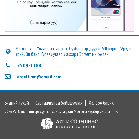
Монгол Улс, Улаанбаатар хот, Сүхбаатар дүүрэг, VIII хороо, "Ардын
эрх"-ийн байр, Гуравдугаар давхарт Эргэлт.мн редакц
7509-1188
ergelt.mn@gmail.com
Бидний тухай
Сурталчилгаа байршуулах
Холбоо барих
2026 © Зохиогчийн эрх хуулиар хамгаалагдсан. Мэдээлэл хуулбарлах хориотой.