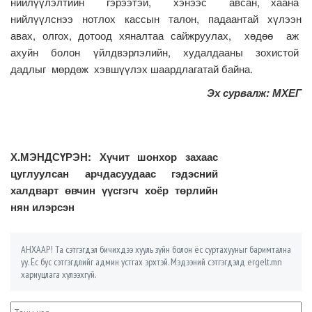
нийлүүлэлтийн гэрээтэй, хэнээс авсан, хаана
нийлүүлснээ нотлох кассын талон, падаантай хүлээн
авах, олгох, дотоод хяналтаа сайжруулах, хөдөө аж
ахуйн болон үйлдвэрлэлийн, худалдааны зохистой
дадлыг мөрдөж хэвшүүлэх шаардлагатай байна.
Эх сурвалж: МХЕГ
Х.МЭНДСҮРЭН: Хүчит шонхор захаас
цуглуулсан арчдасуудаас гэдэсний
халдварт өвчин үүсгэгч хоёр төрлийн
нян илэрсэн
АНХААР! Та сэтгэгдэл бичихдээ хууль зүйн болон ёс суртахууныг баримтална
уу. Ёс бус сэтгэгдлийг админ устгах эрхтэй. Мэдээний сэтгэгдэлд ergelt.mn
хариуцлага хүлээхгүй.