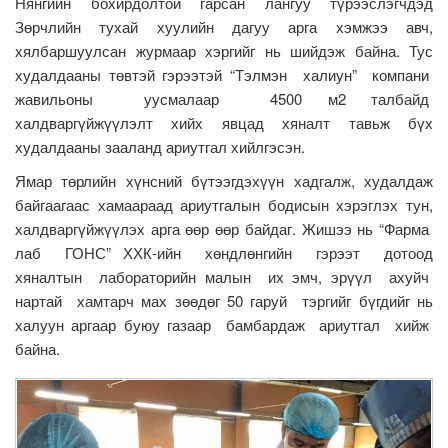
Нянгийн бохирдолтой гарсан лангуу түрээслэгчдэд
Зөрчлийн тухай хуулийн дагуу арга хэмжээ авч,
хялбаршуулсан журмаар хэргийг нь шийдэж байна. Тус
худалдааны төвтэй гэрээтэй “Тэлмэн халиун” компани
жавильоны уусмалаар 4500 м2 талбайд
халдваргүйжүүлэлт хийх явцад хяналт тавьж бүх
худалдааны зааланд ариутгал хийлгэсэн.
Ямар төрлийн хүнсний бүтээгдэхүүн хадгалж, худалдаж
байгаагаас хамаараад ариутгалын бодисын хэрэглэх тун,
халдваргүйжүүлэх арга өөр өөр байдаг. Жишээ нь “Фарма
лаб ГОНС” ХХК-ийн хөндлөнгийн гэрээт дотоод
хяналтын лабораторийн малын их эмч, эрүүл ахуйч
нартай хамтарч мах зөөдөг 50 гаруй тэргийг бүгдийг нь
халуун аргаар буюу газаар бамбардаж ариутгал хийж
байна.