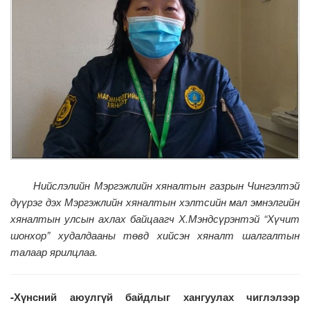
Нийслэлийн Мэргэжлийн хяналтын газрын Чингэлтэй
дүүрэг дэх Мэргэжлийн хяналтын хэлтсийн мал эмнэлгийн
хяналтын улсын ахлах байцаагч Х.Мэндсүрэнтэй “Хүчит
шонхор” худалдааны төвд хийсэн хяналт шалгалтын
талаар ярилцлаа.
-Хүнсний аюулгүй байдлыг хангуулах чиглэлээр