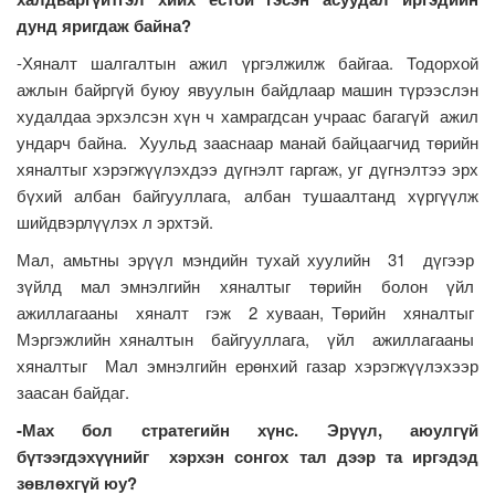
дунд яригдаж байна?
-Хяналт шалгалтын ажил үргэлжилж байгаа. Тодорхой
ажлын байргүй буюу явуулын байдлаар машин түрээслэн
худалдаа эрхэлсэн хүн ч хамрагдсан учраас багагүй ажил
ундарч байна. Хуульд зааснаар манай байцаагчид төрийн
хяналтыг хэрэгжүүлэхдээ дүгнэлт гаргаж, уг дүгнэлтээ эрх
бүхий албан байгууллага, албан тушаалтанд хүргүүлж
шийдвэрлүүлэх л эрхтэй.
Мал, амьтны эрүүл мэндийн тухай хуулийн 31 дүгээр
зүйлд мал эмнэлгийн хяналтыг төрийн болон үйл
ажиллагааны хяналт гэж 2 хуваан, Төрийн хяналтыг
Мэргэжлийн хяналтын байгууллага, үйл ажиллагааны
хяналтыг Мал эмнэлгийн ерөнхий газар хэрэгжүүлэхээр
заасан байдаг.
-Мах бол стратегийн хүнс. Эрүүл, аюулгүй
бүтээгдэхүүнийг хэрхэн сонгох тал дээр та иргэдэд
зөвлөхгүй юу?