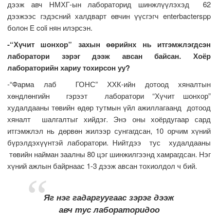
дээж авч НМХГ-ын лабораторид шинжлүүлэхэд 62
дээжээс гэдэсний халдварт өвчин үүсгэгч enterbacterspp
болон E coli нян илэрсэн.
-“Хүчит шонхор” захын өөрийнх нь итгэмжлэгдсэн
лаборатори зэрэг дээж авсан байсан. Хоёр
лабораторийн хариу тохирсон уу?
-“Фарма лаб ГОНС” ХХК-ийн дотоод хяналтын
хөндлөнгийн гэрээт лаборатори “Хүчит шонхор”
худалдааны төвийн өдөр тутмын үйл ажиллагаанд дотоод
хяналт шалгалтыг хийдэг. Энэ оны хоёрдугаар сард
итгэмжлэл нь дөрвөн жилээр сунгагдсан, 10 орчим хүний
бүрэлдэхүүнтэй лаборатори. Нийтдээ тус худалдааны
төвийн найман заалны 80 цэг шинжилгээнд хамрагдсан. Нэг
хүний ажлын байрнаас 1-3 дээж авсан тохиолдол ч бий.
Яг нэг гадаргуугаас зэрэг дээж
авч тус лабораторидоо