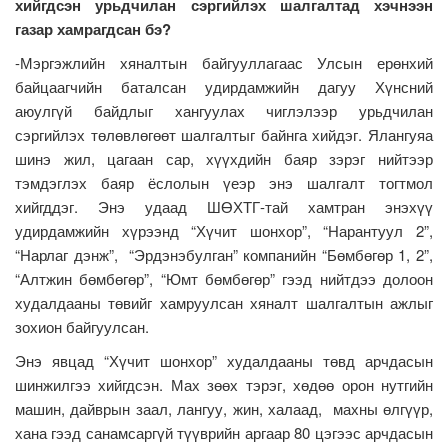
хийгдсэн урьдчилан сэргийлэх шалгалтад хэчнээн
газар хамрагдсан бэ?
-Мэргэжлийн хяналтын байгууллагаас Улсын ерөнхий
байцаагчийн баталсан удирдамжийн дагуу Хүнсний
аюулгүй байдлыг хангуулах чиглэлээр урьдчилан
сэргийлэх төлөвлөгөөт шалгалтыг байнга хийдэг. Ялангуяа
шинэ жил, цагаан сар, хүүхдийн баяр зэрэг нийтээр
тэмдэглэх баяр ёслолын үеэр энэ шалгалт тогтмол
хийгддэг. Энэ удаад ШӨХТГ-тай хамтран энэхүү
удирдамжийн хүрээнд “Хүчит шонхор”, “Нарантуул 2”,
“Нарлаг дэнж”, “Эрдэнэбулган” компанийн “Бөмбөгөр 1, 2”,
“Алтжин бөмбөгөр”, “Юмт бөмбөгөр” гээд нийтдээ долоон
худалдааны төвийг хамруулсан хяналт шалгалтын ажлыг
зохион байгуулсан.
Энэ явцад “Хүчит шонхор” худалдааны төвд арчдасын
шинжилгээ хийгдсэн. Мах зөөх тэрэг, хөдөө орон нутгийн
машин, дайврын заал, лангуу, жин, халаад, махны өлгүүр,
хана гээд санамсаргүй түүврийн аргаар 80 цэгээс арчдасын