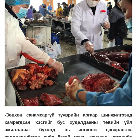
-Зөвхөн санамсаргүй түүврийн аргаар шинжилгээнд
хамрагдсан хэсгийг бус худалдааны төвийн үйл
ажиллагааг бүхэлд нь зогсоож цэвэрлэгээ,
халдваргүйтгэл хийх ёстой гэсэн асуудал иргэдийн