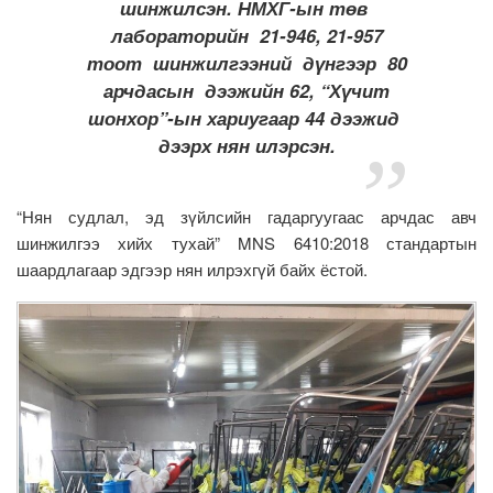
шинжилсэн. НМХГ-ын төв
лабораторийн 21-946, 21-957
тоот шинжилгээний дүнгээр 80
арчдасын дээжийн 62, “Хүчит
шонхор”-ын хариугаар 44 дээжид
дээрх нян илэрсэн.
“Нян судлал, эд зүйлсийн гадаргуугаас арчдас авч
шинжилгээ хийх тухай” MNS 6410:2018 стандартын
шаардлагаар эдгээр нян илрэхгүй байх ёстой.