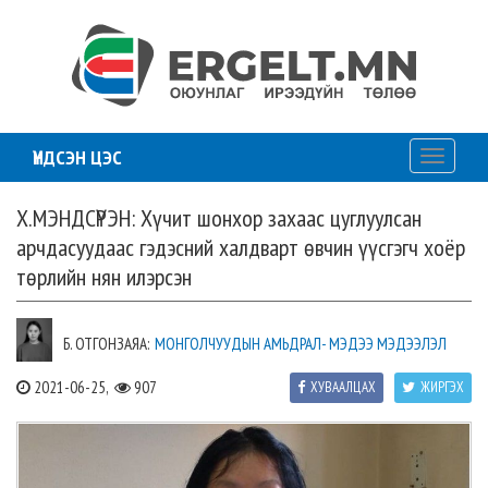
ҮНДСЭН ЦЭС
Toggle
navigati
Х.МЭНДСҮРЭН: Хүчит шонхор захаас цуглуулсан
арчдасуудаас гэдэсний халдварт өвчин үүсгэгч хоёр
төрлийн нян илэрсэн
Б. ОТГОНЗАЯА:
МОНГОЛЧУУДЫН АМЬДРАЛ- МЭДЭЭ МЭДЭЭЛЭЛ
2021-06-25,
907
ХУВААЛЦАХ
ЖИРГЭХ