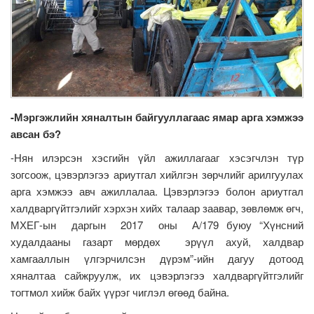
-Мэргэжлийн хяналтын байгууллагаас ямар арга хэмжээ
авсан бэ?
-Нян илэрсэн хэсгийн үйл ажиллагааг хэсэгчлэн түр
зогсоож, цэвэрлэгээ ариутгал хийлгэн зөрчлийг арилгуулах
арга хэмжээ авч ажиллалаа. Цэвэрлэгээ болон ариутгал
халдваргүйтгэлийг хэрхэн хийх талаар заавар, зөвлөмж өгч,
МХЕГ-ын даргын 2017 оны А/179 буюу “Хүнсний
худалдааны газарт мөрдөх эрүүл ахуй, халдвар
хамгааллын үлгэрчилсэн дүрэм”-ийн дагуу дотоод
хяналтаа сайжруулж, их цэвэрлэгээ халдваргүйтгэлийг
тогтмол хийж байх үүрэг чиглэл өгөөд байна.