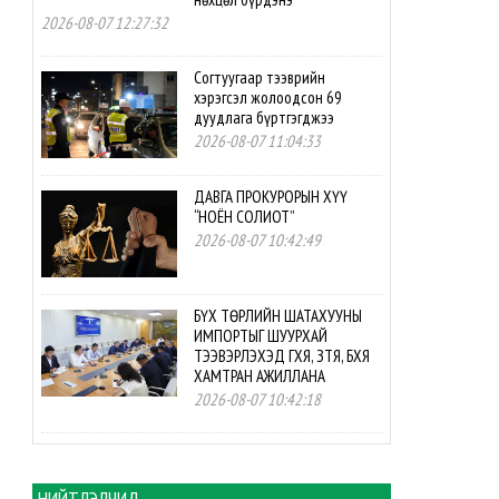
2026-08-07 12:27:32
Согтуугаар тээврийн
хэрэгсэл жолоодсон 69
дуудлага бүртгэгджээ
2026-08-07 11:04:33
ДАВГА ПРОКУРОРЫН ХҮҮ
“НОЁН СОЛИОТ”
2026-08-07 10:42:49
БҮХ ТӨРЛИЙН ШАТАХУУНЫ
ИМПОРТЫГ ШУУРХАЙ
ТЭЭВЭРЛЭХЭД ГХЯ, ЗТЯ, БХЯ
ХАМТРАН АЖИЛЛАНА
2026-08-07 10:42:18
БНСУ-ын буцалтгүй
тусламжийн төслийн
хэрэгжилтэд мониторинг
НИЙТЛЭЛЧИД