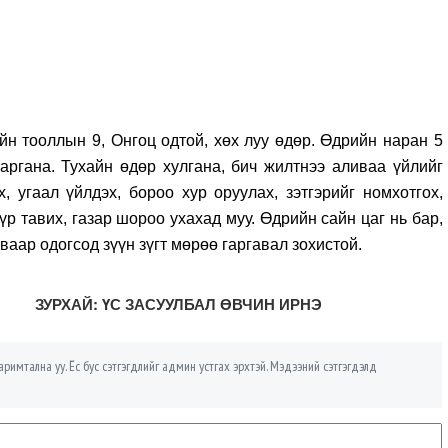
йн тооллын 9, Онгоц одтой, хөх луу өдөр. Өдрийн наран 5
аргана. Тухайн өдөр хулгана, бич жилтнээ аливаа үйлийг
, угаал үйлдэх, бороо хур оруулах, зэтгэрийг номхотгох,
үр тавих, газар шороо ухахад муу. Өдрийн сайн цаг нь бар,
 яваар одогсод зүүн зүгт мөрөө гаргавал зохистой.
ЗУРХАЙ: ҮС ЗАСУУЛБАЛ ӨВЧИН ИРНЭ
римтална уу. Ёс бус сэтгэгдлийг админ устгах эрхтэй. Мэдээний сэтгэгдэлд