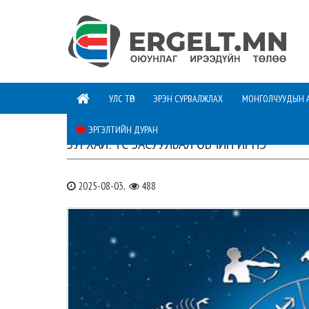
УЛС ТӨР
ЭРЭН СУРВАЛЖЛАХ
МОНГОЛЧУУДЫН 
ЭРГЭЛТИЙН ДУРАН
ЗУРХАЙ: ҮС ЗАСУУЛБАЛ ӨВЧИН ИРНЭ
2025-08-03,
488