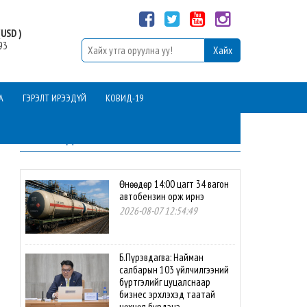
USD )
93
А
ГЭРЭЛТ ИРЭЭДҮЙ
КОВИД-19
ШИНЭ МЭДЭЭ
Өнөөдөр 14:00 цагт 34 вагон
автобензин орж ирнэ
2026-08-07 12:54:49
Б.Пүрэвдагва: Найман
салбарын 103 үйлчилгээний
бүртгэлийг цуцалснаар
бизнес эрхлэхэд таатай
нөхцөл бүрдэнэ