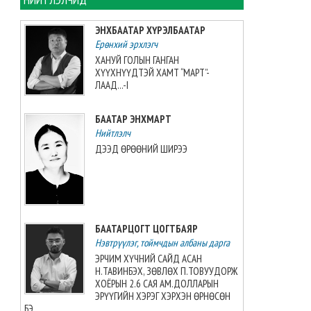
хийжээ
2026-08-07 10:16:21
ЭНХБААТАР ХҮРЭЛБААТАР
Ерөнхий эрхлэгч
Б.Шарав агсны гэргий
ХАНУЙ ГОЛЫН ГАНГАН
Д.ГАНЧИМЭГ: Хань минь “Төр
ХҮҮХНҮҮДТЭЙ ХАМТ “МАРТ”-
намайг үнэлж байхад би
ЛААД...-I
хүндлэхгүй бол болохгүй”
гээд эцсийнхээ хүчийг
БААТАР ЭНХМАРТ
шавхаж, өөрөө шагналаа авсан
Нийтлэлч
2026-08-07 08:24:12
ДЭЭД ӨРӨӨНИЙ ШИРЭЭ
“INTERNATIONAL SHINE CUP
2026”-гаас 7 алт, 7 мөнгө, 5
хүрэл медаль хүртжээ
2026-08-07 08:19:30
БААТАРЦОГТ ЦОГТБАЯР
Нэвтрүүлэг, тоймчдын албаны дарга
Камбож Улс 2028 оны Азийн
аваргыг зохион байгуулах
ЭРЧИМ ХҮЧНИЙ САЙД АСАН
эрхийг авлаа
Н.ТАВИНБЭХ, ЗӨВЛӨХ П.ТОВУУДОРЖ
2026-08-07 07:51:49
ХОЁРЫН 2.6 САЯ АМ.ДОЛЛАРЫН
ЭРҮҮГИЙН ХЭРЭГ ХЭРХЭН ӨРНӨСӨН
БЭ