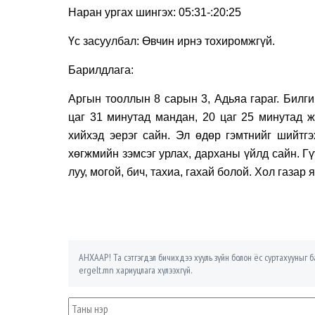
Наран ургах шингэх: 05:31-:20:25
Үс засуулбал: Өвчин ирнэ тохиромжгүй.
Барилдлага:
Аргын тооллын 8 сарын 3, Адьяа гараг. Билги
цаг 31 минутад мандан, 20 цаг 25 минутад ж
хийхэд эерэг сайн. Эл өдөр гэмтнийг шийтгэх
хөгжмийн зэмсэг урлах, дарханы үйлд сайн. Гү
луу, могой, бич, тахиа, гахай болой. Хол газар
АНХААР! Та сэтгэгдэл бичихдээ хууль зүйн болон ёс суртахууныг ба
ergelt.mn хариуцлага хүлээхгүй.