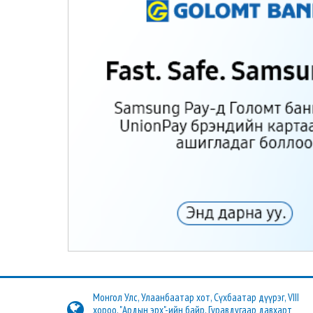
Монгол Улс, Улаанбаатар хот, Сүхбаатар дүүрэг, VIII
хороо, "Ардын эрх"-ийн байр, Гуравдугаар давхарт