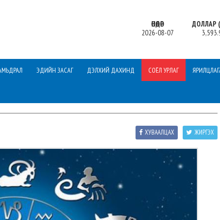
ӨНӨӨДӨР
ДОЛЛАР (
2026-08-07
3,593.
АМЬДРАЛ
ЭДИЙН ЗАСАГ
ДЭЛХИЙ ДАХИНД
СОЁЛ УРЛАГ
ЯРИЛЦЛАГ
ХУВААЛЦАХ
ЖИРГЭХ