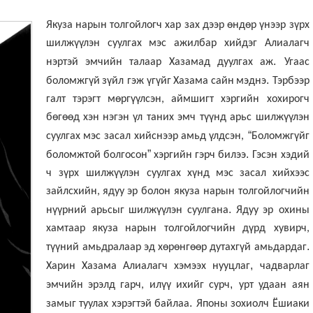
Якуза
нарын
толгойлогч
хар
зах
дээр
өндөр
үнээр
зүрх
шилжүүлэн
суулгах
мэс
ажилбар
хийдэг
Алиалагч
.
нэртэй
эмчийн
талаар
Хазамад
дуулгах
аж
Угаас
.
боломжгүй
зүйл гэж үгүйг
Хазама
сайн
мэднэ
Тэрбээр
галт
тэрэгт
мөргүүлсэн,
аймшигт
хэргийн
хохирогч
бөгөөд
хэн
нэгэн
үл
таних
эмч түүнд
арьс
шилжүүлэн
“
суулгах
мэс засал
хийснээр
амьд
үлдсэн,
Боломжгүйг
”
.
боломжтой
болгосон
хэргийн
гэрч
билээ
Гэсэн хэдий
ч зүрх шилжүүлэн суулгах
хүнд
мэс
засал
хийхээс
зайлсхийн,
ядуу
эр болон якуза нарын толгойлогчийн
.
нүүрний
арьсыг
шилжүүлэн
суулгана
Ядуу
эр охины
хамтаар
якуза
нарын
толгойлогчийн
дүрд хувирч,
.
түүний амьдралаар
эд
хөрөнгөөр
дутахгүй
амьдардаг
,
Харин
Хазама Алиалагч
хэмээх
нууцлаг
чадварлаг
,
эмчийн
эрэлд
гарч,
илүү
ихийг
сурч
урт
удаан
аян
.
замыг
туулах
хэрэгтэй
байлаа
Японы
зохиолч
Ёшиаки