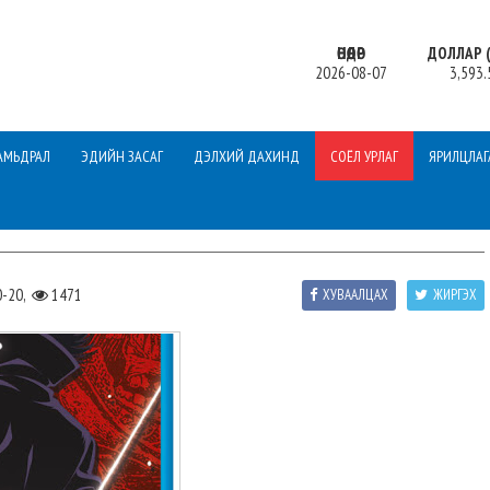
ӨНӨӨДӨР
ДОЛЛАР (
2026-08-07
3,593.
АМЬДРАЛ
ЭДИЙН ЗАСАГ
ДЭЛХИЙ ДАХИНД
СОЁЛ УРЛАГ
ЯРИЛЦЛАГ
0-20,
1471
ХУВААЛЦАХ
ЖИРГЭХ