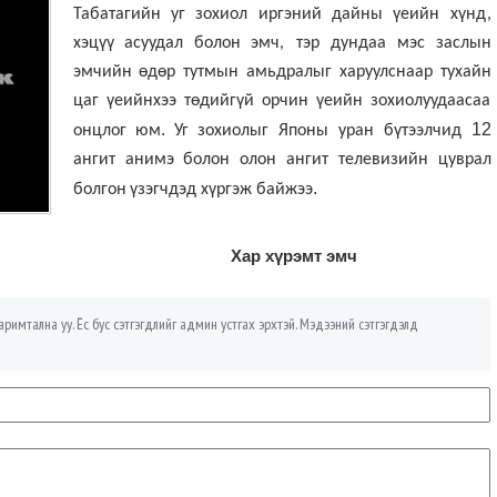
Табатагийн
уг
зохиол
иргэний
дайны
үеийн
хүнд,
хэцүү
асуудал
болон
эмч, тэр дундаа
мэс
заслын
эмчийн
өдөр
тутмын амьдралыг
харуулснаар
тухайн
цаг үеийнхээ төдийгүй орчин үеийн зохиолуудаасаа
.
12
онцлог
юм
Уг
зохиолыг Японы уран бүтээлчид
ангит
анимэ
болон
олон
ангит
телевизийн
цуврал
.
болгон
үзэгчдэд хүргэж байжээ
Хар хүрэмт эмч
римтална уу. Ёс бус сэтгэгдлийг админ устгах эрхтэй. Мэдээний сэтгэгдэлд