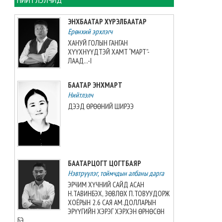
2026-08-06 13:38:56
ЭНХБААТАР ХҮРЭЛБААТАР
Ерөнхий эрхлэгч
Э.Маргад өсвөрийн дэлхийн
аваргаас хүрэл медаль
ХАНУЙ ГОЛЫН ГАНГАН
хүртжээ
ХҮҮХНҮҮДТЭЙ ХАМТ “МАРТ”-
ЛААД...-I
2026-08-06 13:27:31
БААТАР ЭНХМАРТ
“Singapore Women series”
тэмцээнд манай багт Greece
Нийтлэлч
Elizabeth Berg тоглоно
ДЭЭД ӨРӨӨНИЙ ШИРЭЭ
2026-08-06 13:14:57
Азийн аваргыг Хойд
Солонгосн баг 13 алтан
медальтайгаар тэргүүлж
БААТАРЦОГТ ЦОГТБАЯР
явна
Нэвтрүүлэг, тоймчдын албаны дарга
2026-08-06 12:53:48
ЭРЧИМ ХҮЧНИЙ САЙД АСАН
Н.ТАВИНБЭХ, ЗӨВЛӨХ П.ТОВУУДОРЖ
Монгол Улсын эмэгтэй
ХОЁРЫН 2.6 САЯ АМ.ДОЛЛАРЫН
шигшээ баг өмсгөлөө гардан
ЭРҮҮГИЙН ХЭРЭГ ХЭРХЭН ӨРНӨСӨН
авлаа
БЭ