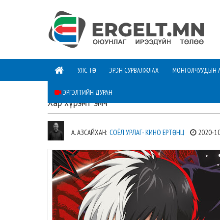
УЛС ТӨР
ЭРЭН СУРВАЛЖЛАХ
МОНГОЛЧУУДЫН 
ЭРГЭЛТИЙН ДУРАН
Хар хүрэмт эмч
А. АЗСАЙХАН:
СОЁЛ УРЛАГ- КИНО ЕРТӨНЦ
2020-1