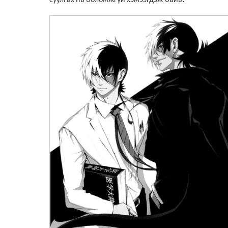
суулгах
нь
боломжгүй
хэмээгдэж байв