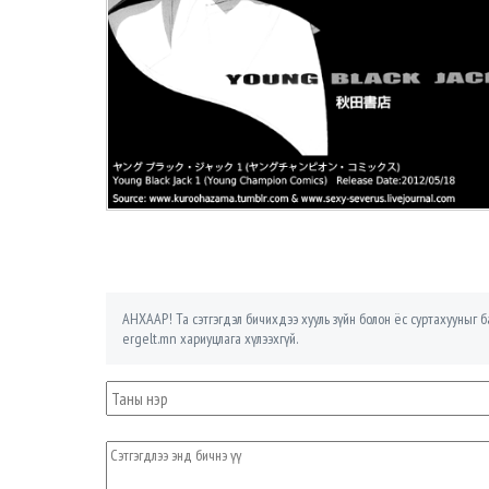
АНХААР! Та сэтгэгдэл бичихдээ хууль зүйн болон ёс суртахууныг ба
ergelt.mn хариуцлага хүлээхгүй.