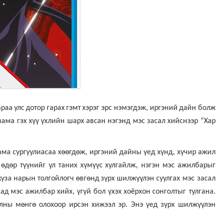
,
араа
улс
дотор
гарах
гэмт
хэрэг эрс нэмэгдэж
иргэний
дайн
болж
зама
гэх
хүү
үхлийн
шарх
авсан
нэгэнд
мэс
засал
хийснээр
“Хар
,
,
ама
сургуулиасаа
хөөгдөж
иргэний
дайны
үед
хүнд
хүчир
ажил
,
өдөр
түүнийг
үл
таних
хүмүүс
хулгайлж
нэгэн
мэс
ажилбарыг
куза
нарын
толгойлогч
өвгөнд
зүрх
шилжүүлэн
суулгах мэс засал
,
.
мад
мэс
ажилбар
хийх
үгүй бол үхэх
хоёрхон
сонголтыг тулгана
.
олны
мөнгө
олохоор ирсэн
хижээл
эр
Энэ
үед
зүрх
шилжүүлэн