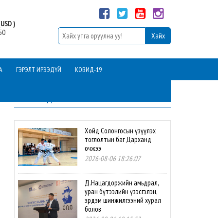
USD )
50
А
ГЭРЭЛТ ИРЭЭДҮЙ
КОВИД-19
ШИНЭ МЭДЭЭ
Хойд Солонгосын үзүүлэх
тоглолтын баг Дарханд
очжээ
2026-08-06 18:26:07
Д.Нацагдоржийн амьдрал,
уран бүтээлийн үзэсгэлэн,
эрдэм шинжилгээний хурал
болов