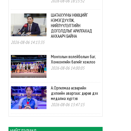
2026-08-06 18:15:52
ШАТАХУУНЫ НӨӨЦИЙГ
НЭМЭГДҮҮЛЖ,
НИЙЛҮҮЛЭЛТИЙН
ДОГОЛДЛЫГ АРИЛГАХАД
АНХААРЧ БАЙНА
2026-08-06 14:13:35
Монголын волейболын баг,
Хонконгийн багийг хожлоо
2026-08-06 14:00:05
А.Оргилмаа өсвөрийн
дэлхийн аваргаас дөрөв дэх
медалиа хүртэв
2026-08-06 13:47:15
М.Мөнххайр өсвөрийн
дэлхийн аваргаас хүрэл
медаль авлаа
НИЙТЛЭЛЧИД