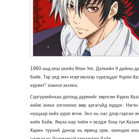
1960-
аад
оны
үеийн
Япон
Улс
.
Дэлхийн
II д
айны
д
.
байв
Тэр
үед
эмч
мэргэжлээр
суралцдаг
Күроо
Ха
.
хүрэмт”
зохиол
эхэлнэ
Сургуулийнхаа
дотоод
дүрмийг
зөрчсөн
Күроо
Хаз
.
хийж
амиа
зогоохоос
өөр аргагүйд
хүрдэг
Нэгэн
.
нууцаар
хийх
үүрэг
өгнө
Энэ нь нас
дээр
гарсан
я
.
хийх байв
Якуза
нар
тийм
ч
эелдэг
биш
тул
Хаза
,
Харин түүний донор нь
өрөнд
орж
охиндоо
хо
.