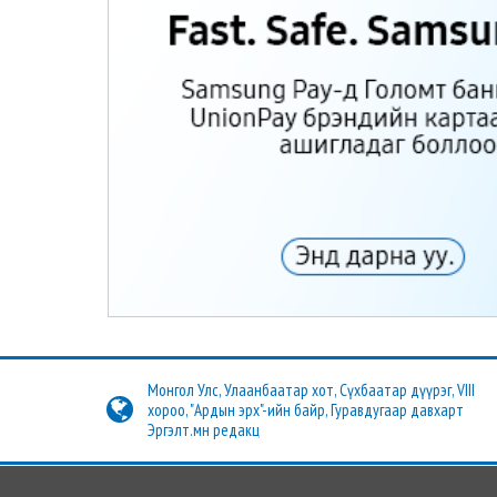
Монгол Улс, Улаанбаатар хот, Сүхбаатар дүүрэг, VIII
хороо, "Ардын эрх"-ийн байр, Гуравдугаар давхарт
Эргэлт.мн редакц