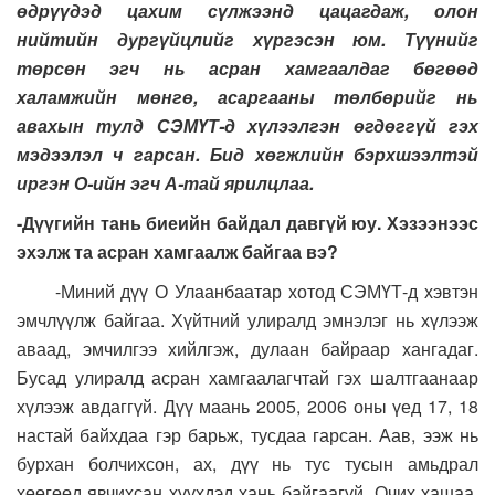
өдрүүдэд цахим сүлжээнд цацагдаж, олон
нийтийн дургүйцлийг хүргэсэн юм. Түүнийг
төрсөн эгч нь асран хамгаалдаг бөгөөд
халамжийн мөнгө, асаргааны төлбөрийг нь
авахын тулд СЭМҮТ-д хүлээлгэн өгдөггүй гэх
мэдээлэл ч гарсан. Бид хөгжлийн бэрхшээлтэй
иргэн О-ийн эгч А-тай ярилцлаа.
-Дүүгийн тань биеийн байдал давгүй юу. Хэзээнээс
эхэлж та асран хамгаалж байгаа вэ?
-Миний дүү О Улаанбаатар хотод СЭМҮТ-д хэвтэн
эмчлүүлж байгаа. Хүйтний улиралд эмнэлэг нь хүлээж
аваад, эмчилгээ хийлгэж, дулаан байраар хангадаг.
Бусад улиралд асран хамгаалагчтай гэх шалтгаанаар
хүлээж авдаггүй. Дүү маань 2005, 2006 оны үед 17, 18
настай байхдаа гэр барьж, тусдаа гарсан. Аав, ээж нь
бурхан болчихсон, ах, дүү нь тус тусын амьдрал
хөөгөөд явчихсан хүүхдэд хань байгаагүй. Очих хашаа,