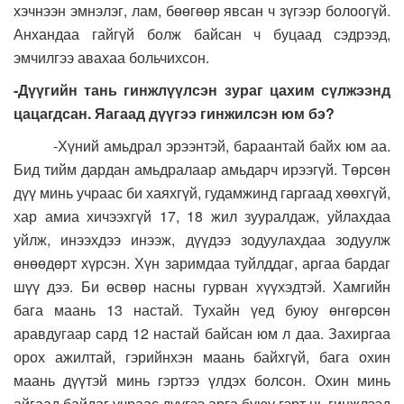
хэчнээн эмнэлэг, лам, бөөгөөр явсан ч зүгээр болоогүй.
Анхандаа гайгүй болж байсан ч буцаад сэдрээд,
эмчилгээ авахаа больчихсон.
-Дүүгийн тань гинжлүүлсэн зураг цахим сүлжээнд
цацагдсан. Яагаад дүүгээ гинжилсэн юм бэ?
-Хүний амьдрал эрээнтэй, бараантай байх юм аа.
Бид тийм дардан амьдралаар амьдарч ирээгүй. Төрсөн
дүү минь учраас би хаяхгүй, гудамжинд гаргаад хөөхгүй,
хар амиа хичээхгүй 17, 18 жил зууралдаж, уйлахдаа
уйлж, инээхдээ инээж, дүүдээ зодуулахдаа зодуулж
өнөөдөрт хүрсэн. Хүн заримдаа туйлддаг, аргаа бардаг
шүү дээ. Би өсвөр насны гурван хүүхэдтэй. Хамгийн
бага маань 13 настай. Тухайн үед буюу өнгөрсөн
аравдугаар сард 12 настай байсан юм л даа. Захиргаа
орох ажилтай, гэрийнхэн маань байхгүй, бага охин
маань дүүтэй минь гэртээ үлдэх болсон. Охин минь
айгаад байдаг учраас дүүгээ арга буюу гэрт нь гинжлээд