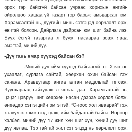
орох гэр байхгүй байсан учраас хорихын ангийн
ойролцоо хашаагүй газарт гэр барьж амьдарсан юм.
Харамсалтай нь, дүүгийн минь сэтгэцэд өөрчлөлт орж,
өвчтэй болсон. Дайрлага дайрсан юм шиг байна лээ.
Буух ёсгүй газартаа л бууж, насаараа зовж яваа
эмэгтэй, миний дүү.
-Дүү тань ямар хүүхэд байсан бэ?
-Миний дүү ийм хүүхэд байгаагүй ээ. Хэчнээн
ухаалаг, сурлага сайтай, хөөрхөн охин байсан гэж
санана. Аравдугаар ангиа алтан медальтай төгсөж,
Зүүнхараад гайхуулж л явлаа даа. Харамсалтай нь,
цэцэг цэврүү шиг хөөрхөн насан дээрээ хорлол болж,
өнөөдөр сэтгэгцийн эмгэгтэй, “О-гоос хол яваарай” гэж
хэлүүлэх хэмжээнд тулж, ийм байдалтай байна. Өөрөөр
хэлбэл, миний дүү 17 жил хүн шиг хүн, хүний дүү шиг
дүү явлаа. Тэр гайтай жил сэтгэгцэд нь өөрчлөлт орж,