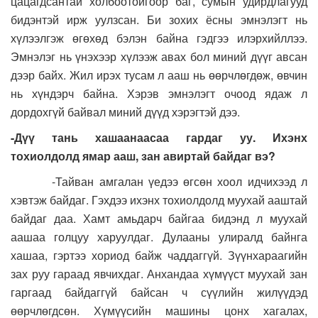
цацагдсантай холбоотойгоор баг, сумын удирдлагууд
бидэнтэй ирж уулзсан. Би зохих ёсны эмнэлэгт нь
хүлээлгэж өгөхөд бэлэн байна гэдгээ илэрхийллээ.
Эмнэлэг нь үнэхээр хүлээж авах бол миний дүүг авсан
дээр байх. Жил ирэх тусам л ааш нь өөрчлөгдөж, өвчин
нь хүндэрч байна. Хэрэв эмнэлэгт очоод ядаж л
дордохгүй байвал миний дүүд хэрэгтэй дээ.
-Дүү тань хашаанаасаа гардаг уу. Ихэнх
тохиолдолд ямар ааш, зан авиртай байдаг вэ?
-Тайван амгалан үедээ өгсөн хоол идчихээд л
хэвтэж байдаг. Гэхдээ ихэнх тохиолдолд муухай ааштай
байдаг даа. Хамт амьдарч байгаа бидэнд л муухай
аашаа голцуу харуулдаг. Дулааны улиралд байнга
хашаа, гэртээ хориод байж чаддаггүй. Зүүнхараагийн
зах руу гараад явчихдаг. Анхандаа хүмүүст муухай зан
гаргаад байдаггүй байсан ч сүүлийн жилүүдэд
өөрчлөгдсөн. Хүмүүсийн машины цонх хагалах,