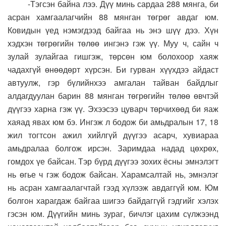
-Тэгсэн байна лээ. Дүү минь сардаа 288 мянга, би
асран хамгаалагчийн 88 мянган төгрөг авдаг юм.
Ковидын үед нэмэгдээд байгаа нь энэ шүү дээ. Хүн
хэдхэн төгрөгийн төлөө ингэнэ гэж үү. Муу ч, сайн ч
зулай зулайгаа гишгэж, төрсөн юм болохоор хаяж
чадахгүй өнөөдөрт хүрсэн. Би гурван хүүхдээ айдаст
автуулж, гэр бүлийнхээ амгалан тайван байдлыг
алдагдуулан барин 88 мянган төгрөгийн төлөө өвчтэй
дүүгээ харна гэж үү. Эхээсээ цуварч төрчихөөд би яаж
хаяад явах юм бэ. Ингэж л бодож би амьдралын 17, 18
жил тогтсон ажил хийлгүй дүүгээ асарч, хувиараа
амьдралаа болгож ирсэн. Заримдаа надад цөхрөх,
гомдох үе байсан. Тэр бүрд дүүгээ зохих ёсны эмнэлэгт
нь өгье ч гэж бодож байсан. Харамсалтай нь, эмнэлэг
нь асран хамгаалагчтай гээд хүлээж авдаггүй юм. Юм
болгон харагдаж байгаа шигээ байдаггүй гэдгийг хэлэх
гэсэн юм. Дүүгийн минь зураг, бичлэг цахим сүлжээнд