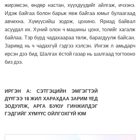
жирэмсэн, өндөр настан, хүүхдүүдийг айлгаж, ичээнэ.
Идэж байгаа болон барьж явж байгаа юмыг булаагаад
авчихна. Хүмүүсийш зодож, цохино. Яриад байвал
асуудал их. Хүний олон ч машины цонх, толийг хагалж
байлаа. Тэр бүрд чадахаараа төлж, барагдуулж байсан.
Заримд нь ч чадахгүй гэдгээ хэлсэн. Ингэж л амьдарч
ирсэн дээ бид. Шалгах ёстой газар нь шалгаад тогтооно
биз дээ.
ИРГЭН А: СЭТГЭЦИЙН ЭМГЭГТЭЙ
ДҮҮГЭЭ 18 ЖИЛ ХАРАХДАА ЗАРИМ ҮЕД
ЗОДУУЛЖ, АРГА БУЮУ ГИНЖИЛДЭГ
ГЭДГИЙГ ХҮМҮҮС ОЙЛГОХГҮЙ ЮМ