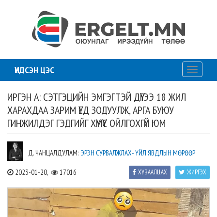
ҮНДСЭН ЦЭС
Toggle
navigati
ИРГЭН А: СЭТГЭЦИЙН ЭМГЭГТЭЙ ДҮҮГЭЭ 18 ЖИЛ
ХАРАХДАА ЗАРИМ ҮЕД ЗОДУУЛЖ, АРГА БУЮУ
ГИНЖИЛДЭГ ГЭДГИЙГ ХҮМҮҮС ОЙЛГОХГҮЙ ЮМ
Д. ЧАНЦАЛДУЛАМ:
ЭРЭН СУРВАЛЖЛАХ- ҮЙЛ ЯВДЛЫН МӨРӨӨР
2023-01-20,
17016
ХУВААЛЦАХ
ЖИРГЭХ