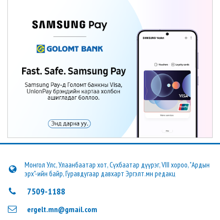
Монгол Улс, Улаанбаатар хот, Сүхбаатар дүүрэг, VIII хороо, "Ардын
эрх"-ийн байр, Гуравдугаар давхарт Эргэлт.мн редакц
7509-1188
ergelt.mn@gmail.com