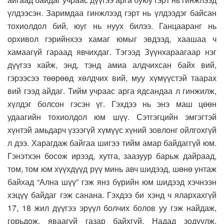
үлдээсэн. Заримдаа гинжлээд гэрт нь үлдээдэг байсан
тохиолдол бий, юуг нь нуух билээ. Ганцааранг нь
орхивол гэрийнхээ хамаг юмыг эвдээд, хаашаа ч
хамаагүй гараад явчихдаг. Тэгээд Зүүнхараагаар нэг
дүүгээ хайж, энд, тэнд амиа алдчихсан байх вий,
гэрээсээ төөрөөд хөлдчих вий, муу хүмүүстэй таарах
вий гээд айдаг. Тийм учраас арга ядсандаа л гинжилж,
хүлдэг болсон гэсэн үг. Гэхдээ нь энэ маш цөөн
удаагийн тохиолдол юм шүү. Сэтгэгцийн эмгэгтэй
хүнтэй амьдарч үзээгүй хүмүүс хүний зовлонг ойлгохгүй
л дээ. Харагдаж байгаа шигээ тийм амар байдаггүй юм.
Гэнэтхэн босож ирээд, хутга, заазуур барьж дайраад,
том, том юм хүүхдүүд рүү минь авч шидээд, шөнө унтаж
байхад “Ална шүү” гэж янз бүрийн юм шидээд хэчнээн
хэцүү байдаг гэж санана. Гэхдээ би хэнд ч ялархахгүй
17, 18 жил дүүгээ эрүүл болчих болов уу гэж найдаж,
горьдож, яваагүй газар байхгүй. Надад зодуулж,