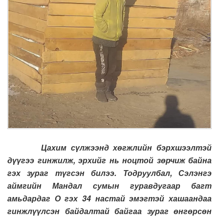
Цахим сүлжээнд хөгжлийн бэрхшээлтэй
дүүгээ гинжилж, эрхийг нь ноцтой зөрчиж байна
гэх зураг түгсэн билээ. Тодруулбал, Сэлэнгэ
аймгийн Мандал сумын гуравдугаар багт
амьдардаг О гэх 34 настай эмэгтэй хашаандаа
гинжлүүлсэн байдалтай байгаа зураг өнгөрсөн