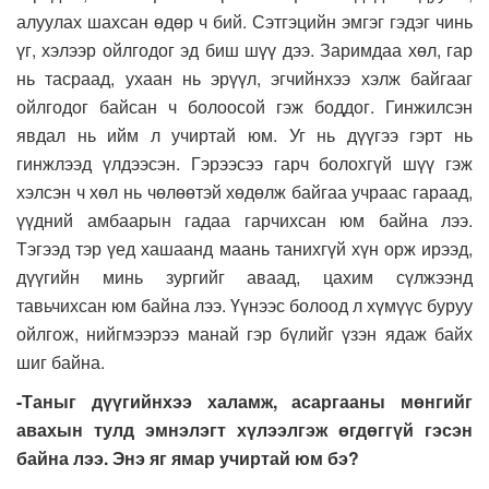
алуулах шахсан өдөр ч бий. Сэтгэцийн эмгэг гэдэг чинь
үг, хэлээр ойлгодог эд биш шүү дээ. Заримдаа хөл, гар
нь тасраад, ухаан нь эрүүл, эгчийнхээ хэлж байгааг
ойлгодог байсан ч болоосой гэж боддог. Гинжилсэн
явдал нь ийм л учиртай юм. Уг нь дүүгээ гэрт нь
гинжлээд үлдээсэн. Гэрээсээ гарч болохгүй шүү гэж
хэлсэн ч хөл нь чөлөөтэй хөдөлж байгаа учраас гараад,
үүдний амбаарын гадаа гарчихсан юм байна лээ.
Тэгээд тэр үед хашаанд маань танихгүй хүн орж ирээд,
дүүгийн минь зургийг аваад, цахим сүлжээнд
тавьчихсан юм байна лээ. Үүнээс болоод л хүмүүс буруу
ойлгож, нийгмээрээ манай гэр бүлийг үзэн ядаж байх
шиг байна.
-Таныг дүүгийнхээ халамж, асаргааны мөнгийг
авахын тулд эмнэлэгт хүлээлгэж өгдөггүй гэсэн
байна лээ. Энэ яг ямар учиртай юм бэ?