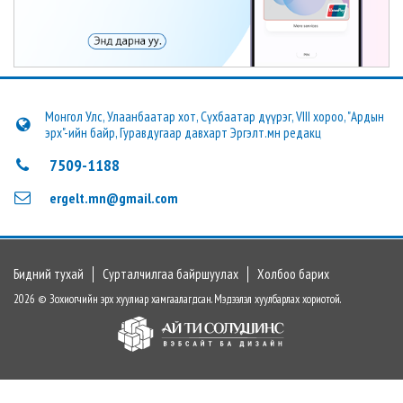
Монгол Улс, Улаанбаатар хот, Сүхбаатар дүүрэг, VIII хороо, "Ардын
эрх"-ийн байр, Гуравдугаар давхарт Эргэлт.мн редакц
7509-1188
ergelt.mn@gmail.com
Бидний тухай
Сурталчилгаа байршуулах
Холбоо барих
2026 © Зохиогчийн эрх хуулиар хамгаалагдсан. Мэдээлэл хуулбарлах хориотой.