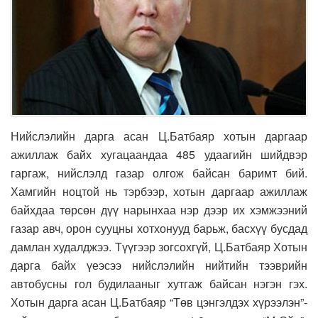
Нийслэлийн дарга асан Ц.Батбаяр хотын даргаар
ажиллаж байх хугацаандаа 485 удаагийн шийдвэр
гаргаж, нийслэлд газар олгож байсан баримт бий.
Хамгийн ноцтой нь тэрбээр, хотын даргаар ажиллаж
байхдаа төрсөн дүү нарынхаа нэр дээр их хэмжээний
газар авч, орон сууцны хотхонууд барьж, басхүү бусдад
дамлан худалджээ. Түүгээр зогсохгүй, Ц.Батбаяр Хотын
дарга байх үеэсээ нийслэлийн нийтийн тээврийн
автобусны гол будилааныг хутгаж байсан нэгэн гэх.
Хотын дарга асан Ц.Батбаяр “Төв цэнгэлдэх хүрээлэн”-