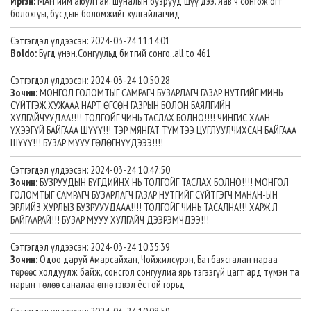
Иргэн:
МАН ийм аюултай, шуналын бузрууд шүү дээ. Яав ч сонгож огт
болохгүы, бусдын боломжийг хулгайлагчид
Сэтгэгдэл үлдээсэн: 2024-03-24 11:14:01
Boldo:
Бүгд үнэн.Сонгуульд битгий сонго..all to 461
Сэтгэгдэл үлдээсэн: 2024-03-24 10:50:28
Зочин:
МОНГОЛ ГОЛОМТЫГ САМРАГЧ БУЗАРЛАГЧ ГАЗАР НУТГИЙГ МИНЬ
СҮЙТГЭЖ ХУЖААА НАРТ ӨГСӨН ГАЗРЫН БОЛОН БАЯЛГИЙН
ХУЛГАЙЧУУДАА!!!! ТОЛГОЙГ ЧИНЬ ТАСЛАХ БОЛНО!!!! ЧИНГИС ХААН
ҮХЭЭГҮЙ БАЙГААА ШҮҮҮ!!! ТЭР МЯНГАТ ТҮМТЭЭ ЦУГЛУУЛЧИХСАН БАЙГААА
ШҮҮҮ!!! БУЗАР МУУУ ГӨЛӨГНҮҮДЭЭЭ!!!!
Сэтгэгдэл үлдээсэн: 2024-03-24 10:47:50
Зочин:
БУЗРУУДЫН БҮГДИЙНХ НЬ ТОЛГОЙГ ТАСЛАХ БОЛНО!!!! МОНГОЛ
ГОЛОМТЫГ САМРАГЧ БУЗАРЛАГЧ ГАЗАР НУТГИЙГ СҮЙТГЭГЧ МАНАН-ЫН
ЭРЛИЙЗ ХУРЛЫЗ БУЗРУУУДААА!!!! ТОЛГОЙГ ЧИНЬ ТАСАЛНА!!! ХАРЖ Л
БАЙГААРАЙ!!! БУЗАР МУУУ ХУЛГАЙЧ ДЭЭРЭМЧДЭЭ!!!
Сэтгэгдэл үлдээсэн: 2024-03-24 10:35:39
Зочин:
Одоо даруй Амарсайхан, Чойжилсүрэн, Батбаясгалан нараа
төрөөс холдуулж байж, сонсгол сонгуулиа ярь тэгээгүй цагт ард түмэн та
нарын төлөө саналаа өгнө гэвэл ёстой горьд