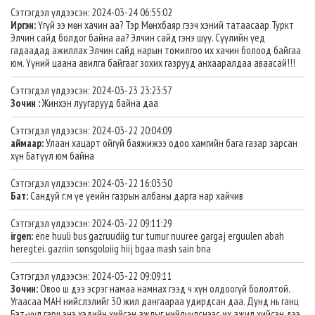
Сэтгэгдэл үлдээсэн: 2024-03-24 06:55:02
Иргэн:
Үгүй ээ мөн хачин аа? Тэр Мөнхбаяр гээч хэний татаасаар Туркт
Элчин сайд болдог байна аа? Элчин сайд гэнэ шүү. Сүүлийн үед
гадаадад ажиллах Элчин сайд нарын томилгоо их хачин болоод байгаа
юм. Үүний цаана авилга байгааг зохих газрууд анхааралдаа аваасай!!!
Сэтгэгдэл үлдээсэн: 2024-03-23 23:23:57
Зочин :
Жинхэн луугарууд байна даа
Сэтгэгдэл үлдээсэн: 2024-03-22 20:04:09
аймаар:
Улаан хацарт ойгүй баяжижээ одоо хамгийн бага газар зарсан
хүн Батүүл юм байна
Сэтгэгдэл үлдээсэн: 2024-03-22 16:03:30
Бат:
Сандуй г.м үе үеийн газрын албаны дарга нар хайчив
Сэтгэгдэл үлдээсэн: 2024-03-22 09:11:29
irgen:
ene huuli bus gazruudiig tur tumur nuuree gargaj erguulen abah
heregtei. gazriin sonsgoloiig hiij bgaa mash sain bna
Сэтгэгдэл үлдээсэн: 2024-03-22 09:09:11
Зочин:
Овоо ш дээ эсрэг намаа намнах гээд ч хүн олдоогүй бололтой.
Угаасаа МАН нийслэлийг 30 жил дангаараа удирдсан даа. Дунд нь ганц
Бат-үүл гарч энэ хэдийн хийсэн ажлыг нийлүүлснээс их ажил хийсэн дээ.