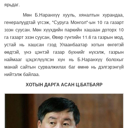
ярьдаг.
Мөн Б.Наранхүү хууль, хяналтын хурандаа,
генералуудтай үгсэж, "Суруга Монгол"-ын 10 га газарт
эзэн суусан. Мөн хүүхдийн паркийн хашаан доторх 10
га газарт эзэн суусан, Өвөр гүнтийн 11.6 га газрын мод,
устай нь хашсан гээд Улаанбаатар хотын өнгөтэй
өөдтэй, үнэ цэнтэй газар бүхнийг нүхэлж, газрын
наймааг цэцэглүүлсэн хүн нь Б.Наранхүү болохыг
манай сайтын сурвалжилах баг өмнө нь дэлгэрэнгүй
нийтэлж байлаа.
ХОТЫН ДАРГА АСАН Ц.БАТБАЯР