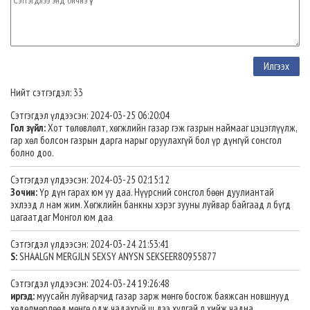
Нийт сэтгэгдэл: 33
Сэтгэгдэл үлдээсэн: 2024-03-25 06:20:04
Гол зүйл:
Хот төлөвлөлт, хөгжлийн газар гэж газрын наймааг цэцэглүүлж,
гар хөл болсон газрын дарга нарыг оруулахгүй бол үр дүнгүй сонсгол
болно доо.
Сэтгэгдэл үлдээсэн: 2024-03-25 02:15:12
Зочин:
Үр дүн гарах юм уу даа. Нүүрсний сонсгол бөөн дуулиантай
эхлээд л нам жим. Хөгжлийн банкны хэрэг зууны луйвар байгаад л бүгд
цагаатдаг Монгол юм даа
Сэтгэгдэл үлдээсэн: 2024-03-24 21:53:41
S:
SHAALGN MERGJLN SEXSY ANYSN SEKSEER80955877
Сэтгэгдэл үлдээсэн: 2024-03-24 19:26:48
иргэд:
муусайн луйварчид газар зарж мөнгө босгож баяжсан новшнууд
хөдөлмөрлөөд мөнгө одж чадахгүй ш дээ хулгай л хийж чадна