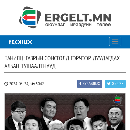
ҮНДСЭН ЦЭС
Toggle
navigati
ТАНИЛЦ: ГАЗРЫН СОНСГОЛД ГЭРЧЭЭР ДУУДАГДАХ
АЛБАН ТУШААЛТНУУД
2024-03-24,
5042
ХУВААЛЦАХ
ЖИРГЭХ