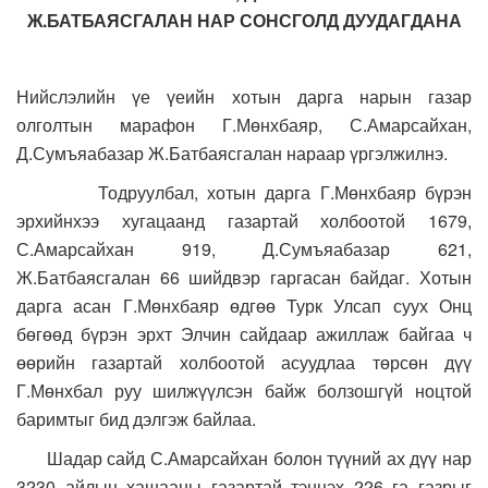
Ж.БАТБАЯСГАЛАН НАР СОНСГОЛД ДУУДАГДАНА
Нийслэлийн үе үеийн хотын дарга нарын газар
олголтын марафон Г.Мөнхбаяр, С.Амарсайхан,
Д.Сумъяабазар Ж.Батбаясгалан нараар үргэлжилнэ.
Тодруулбал, хотын дарга Г.Мөнхбаяр бүрэн
эрхийнхээ хугацаанд газартай холбоотой 1679,
С.Амарсайхан 919, Д.Сумъяабазар 621,
Ж.Батбаясгалан 66 шийдвэр гаргасан байдаг. Хотын
дарга асан Г.Мөнхбаяр өдгөө Турк Улсап суух Онц
бөгөөд бүрэн эрхт Элчин сайдаар ажиллаж байгаа ч
өөрийн газартай холбоотой асуудлаа төрсөн дүү
Г.Мөнхбал руу шилжүүлсэн байж болзошгүй ноцтой
баримтыг бид дэлгэж байлаа.
Шадар сайд С.Амарсайхан болон түүний ах дүү нар
3230 айлын хашааны газартай тэнцэх 226 га газрыг