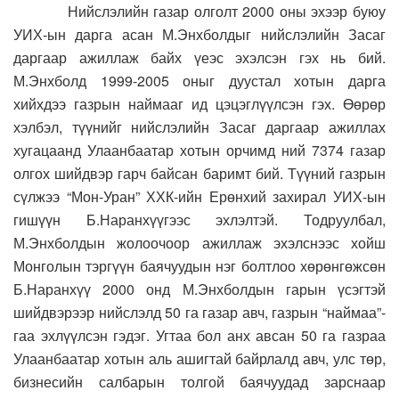
Нийслэлийн газар олголт 2000 оны эхээр буюу
УИХ-ын дарга асан М.Энхболдыг нийслэлийн Засаг
даргаар ажиллаж байх үеэс эхэлсэн гэх нь бий.
М.Энхболд 1999-2005 оныг дуустал хотын дарга
хийхдээ газрын наймааг ид цэцэглүүлсэн гэх. Өөрөр
хэлбэл, түүнийг нийслэлийн Засаг даргаар ажиллах
хугацаанд Улаанбаатар хотын орчимд ний 7374 газар
олгох шийдвэр гарч байсан баримт бий. Түүний газрын
сүлжээ “Мон-Уран” ХХК-ийн Ерөнхий захирал УИХ-ын
гишүүн Б.Наранхүүгээс эхлэлтэй. Тодруулбал,
М.Энхболдын жолоочоор ажиллаж эхэлснээс хойш
Монголын тэргүүн баячуудын нэг болтлоо хөрөнгөжсөн
Б.Наранхүү 2000 онд М.Энхболдын гарын үсэгтэй
шийдвэрээр нийслэлд 50 га газар авч, газрын “наймаа”-
гаа эхлүүлсэн гэдэг. Угтаа бол анх авсан 50 га газраа
Улаанбаатар хотын аль ашигтай байрлалд авч, улс төр,
бизнесийн салбарын толгой баячуудад зарснаар