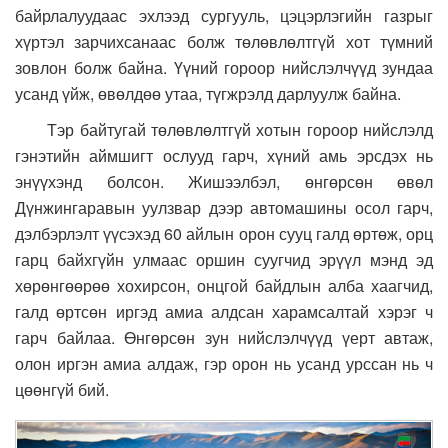
байрлалуудаас эхлээд сургууль, цэцэрлэгийн газрыг
хүртэл зарчихсанаас болж төлөвлөлтгүй хот түмний
зовлон болж байна. Үүний гороор нийслэлчүүд зундаа
усанд үйж, өвөлдөө утаа, түгжрэлд дарлуулж байна.
Тэр байтугай төлөвлөлтгүй хотын гороор нийслэлд
гэнэтийн аймшигт ослууд гарч, хүний амь эрсдэх нь
энүүхэнд болсон. Жишээлбэл, өнгөрсөн өвөл
Дүнжингаравын уулзвар дээр автомашины осол гарч,
дэлбэрлэлт үүсэхэд 60 айлын орон сууц галд өртөж, орц
гарц байхгүйн улмаас оршин суугчид эрүүл мэнд эд
хөрөнгөөрөө хохирсон, онцгой байдлын алба хаагчид,
галд өртсөн иргэд амиа алдсан харамсалтай хэрэг ч
гарч байлаа. Өнгөрсөн зун нийслэлчүүд үерт автаж,
олон иргэн амиа алдаж, гэр орон нь усанд урссан нь ч
цөөнгүй бий.