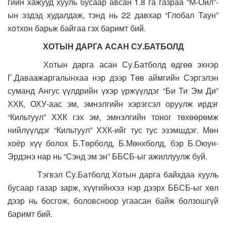
гийн хажууд хууль бусаар авсан 1.8 га газраа “М-Ойл”-
ын эздэд худалдаж, тэнд нь 22 давхар “Глобал Таун”
хотхон барьж байгаа гэх баримт бий.
ХОТЫН ДАРГА АСАН СУ.БАТБОЛД
Хотын дарга асан Су.Батболд өдгөө эхнэр
Г.Даваажаргалынхаа нэр дээр Төв аймгийн Сэргэлэн
суманд Ангус үүлдрийн үхэр үржүүлдэг “Би Ти Эм Ди”
ХХК, ОХУ-аас эм, эмнэлгийн хэрэгсэл оруулж ирдэг
“Кильтуул” ХХК гэх эм, эмнэлгийн тоног төхөөрөмж
нийлүүлдэг “Кильтуул” ХХК-ийг тус тус эзэмшдэг. Мөн
хоёр хүү болох Б.Төрболд, Б.Мөнхболд, бэр Б.Оюун-
Эрдэнэ нар нь “Сэнд эм эн” ББСБ-ыг ажиллуулж буй.
Тэгвэл Су.Батболд Хотын дарга байхдаа хууль
бусаар газар зарж, хүүгийнхээ нэр дээрх ББСБ-ыг хөл
дээр нь босгож, боловсноор угаасан байж болзошгүй
баримт бий.