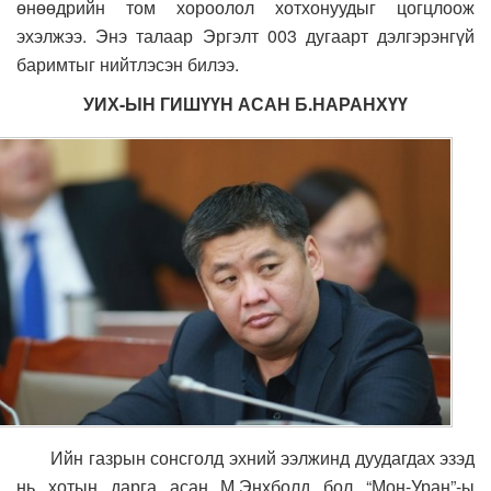
өнөөдрийн том хороолол хотхонуудыг цогцлоож
эхэлжээ. Энэ талаар Эргэлт 003 дугаарт дэлгэрэнгүй
баримтыг нийтлэсэн билээ.
УИХ-ЫН ГИШҮҮН АСАН Б.НАРАНХҮҮ
Ийн газрын сонсголд эхний ээлжинд дуудагдах эзэд
нь хотын дарга асан М.Энхболд бол “Мон-Уран”-ы