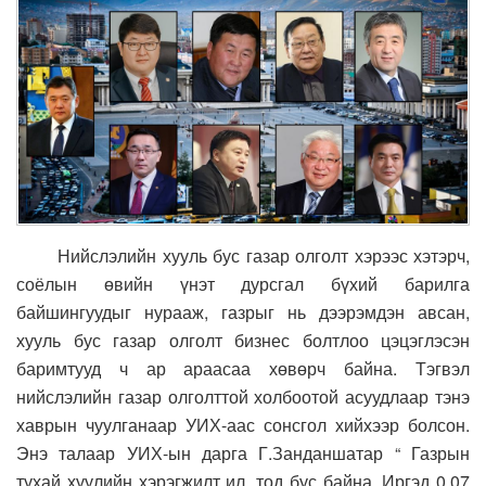
Нийслэлийн хууль бус газар олголт хэрээс хэтэрч,
соёлын өвийн үнэт дурсгал бүхий барилга
байшингуудыг нурааж, газрыг нь дээрэмдэн авсан,
хууль бус газар олголт бизнес болтлоо цэцэглэсэн
баримтууд ч ар араасаа хөвөрч байна. Тэгвэл
нийслэлийн газар олголттой холбоотой асуудлаар тэнэ
хаврын чуулганаар УИХ-аас сонсгол хийхээр болсон.
Энэ талаар УИХ-ын дарга Г.Занданшатар “ Газрын
тухай хуулийн хэрэгжилт ил, тод бус байна. Иргэд 0.07