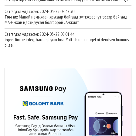
Сэтгэгдэл үлдээсэн: 2024-03-22 08:47:30
Том ах:
Манай намыхаан ярьсаар байгаад зүтгэсээр гүтгэсээр байгаад
МАН-ыхан идсэн,уусан болгоорой . Амжилт
Сэтгэгдэл үлдээсэн: 2024-03-22 08:01:44
irgen:
Iim ue irdeg, hardag l yum bna. Yalt ch ugui nugel ni dendsen humuus
bilee.