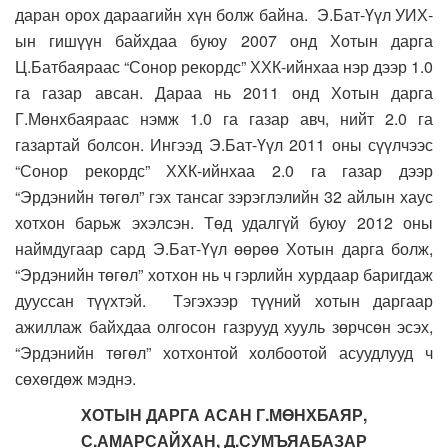
даран орох дараагийн хүн болж байна. Э.Бат-Үүл УИХ-
ын гишүүн байхдаа буюу 2007 онд Хотын дарга
Ц.Батбаяраас “Сонор рекордс” ХХК-ийнхаа нэр дээр 1.0
га газар авсан. Дараа нь 2011 онд Хотын дарга
Г.Мөнхбаяраас нэмж 1.0 га газар авч, нийт 2.0 га
газартай болсон. Ингээд Э.Бат-Үүл 2011 оны сүүлчээс
“Сонор рекордс” ХХК-ийнхаа 2.0 га газар дээр
“Эрдэнийн төгөл” гэх тансаг зэрэглэлийн 32 айлын хаус
хотхон барьж эхэлсэн. Төд удалгүй буюу 2012 оны
наймдугаар сард Э.Бат-Үүл өөрөө Хотын дарга болж,
“Эрдэнийн төгөл” хотхон нь ч гэрлийн хурдаар баригдаж
дууссан түүхтэй. Тэгэхээр түүний хотын даргаар
ажиллаж байхдаа олгосон газрууд хууль зөрчсөн эсэх,
“Эрдэнийн төгөл” хотхонтой холбоотой асуудлууд ч
сөхөгдөж мэднэ.
ХОТЫН ДАРГА АСАН Г.МӨНХБАЯР,
С.АМАРСАЙХАН, Д.СУМЪЯАБАЗАР