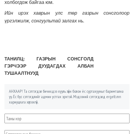
холбогдож байгаа юм.
Ийн ирэх хаврын улс төр газрын сонсголоор
үргэлжилж, сонгуультай залгах нь.
ТАНИЛЦ: ГАЗРЫН СОНСГОЛД
ГЭРЧЭЭР ДУУДАГДАХ АЛБАН
ТУШААЛТНУУД
АНХААР! Та сэтгэгдэл бичихдээ хууль зүйн болон ёс суртахууныг баримтална
уу. Ёс бус сэтгэгдлийг админ устгах эрхтэй. Мэдээний сэтгэгдэлд ergelt.mn
хариуцлага хүлээхгүй.