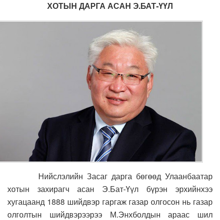
ХОТЫН ДАРГА АСАН Э.БАТ-ҮҮЛ
Нийслэлийн Засаг дарга бөгөөд Улаанбаатар
хотын захирагч асан Э.Бат-Үүл бүрэн эрхийнхээ
хугацаанд 1888 шийдвэр гаргаж газар олгосон нь газар
олголтын шийдвэрээрээ М.Энхболдын араас шил