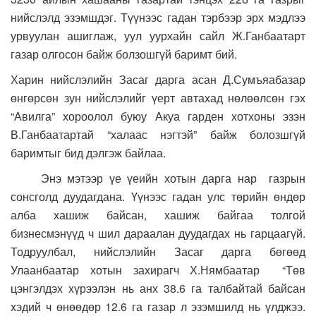
нийслэлд эзэмшдэг. Түүнээс гадан тэрбээр эрх мэдлээ
урвуулан ашиглаж, уул уурхайн сайл Ж.Ганбаатарт
газар олгосон байж болзошгүй баримт бий.
Харин нийслэлийн Засаг дарга асан Д.Сумъяабазар
өнгөрсөн зун нийслэлийг үерт автахад нөлөөлсөн гэх
“Авилга” хороолол буюу Акуа гарден хотхоны эзэн
В.Ганбаатартай “халаас нэгтэй” байж болозшгүй
баримтыг бид дэлгэж байлаа.
Энэ мэтээр үе үеийн хотын дарга нар газрын
сонсголд дуудагдана. Үүнээс гадан улс төрийн өндөр
алба хашиж байсан, хашиж байгаа толгой
бизнесмэнүүд ч шил дараалан дуудагдах нь гарцаагүй.
Тодруулбал, нийслэлийн Засаг дарга бөгөөд
Улаанбаатар хотын захирагч Х.Нямбаатар “Төв
цэнгэлдэх хүрээлэн нь анх 38.6 га талбайтай байсан
хэдий ч өнөөдөр 12.6 га газар л эзэмшилд нь үлджээ.