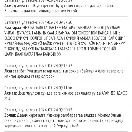
Сэтгэгдэл үлдээсэн: 2024-03-24 10:08:59
Ахмад ажилтан:
Юун гэрч гэж. Бүгд сэжигтэн, яллагдагсад байна.
Заримыг нь цаазын тавцанд аваачих ёстой
Сэтгэгдэл үлдээсэн: 2024-03-24 09:57:30
Баатараа:
ЭНЭ БАТБАЯСГАЛАН ГЭЖ МАТАРЫГ АЖИЛААС НЬ ОГЦРУУЛААЧ
УЙЛАН ДУГАРСАН АМЬ НЬ ХААНА БАЙГАА ЮМ ГЭМЭЭР ЮМ БАЙСАН ЧИНЬ
ОДОО БҮР ХҮН БОЛГОНЫГ ЗАГНАСАН СҮРХИЙ АМЬТАН БОЛСОН БАЙХ ШИГ
ХУЛГАЙЧАА МЭДЭХГҮЙ БАЙЖ ҮҮНЭЭС ТОЛГОЙ ХУЛГАЙЧ НАР НЬ НАРАНХҮҮ
ЭНХБОЛД БАТҮҮЛ БАТБАЯСГАЛАН БАТБАЯР НАР ЭД ТӨРИЙН ТӨСВИЙН
ЦАЛИНГААР ХАГАРТЛАА БАЯЖИХ УУ
Сэтгэгдэл үлдээсэн: 2024-03-24 09:16:32
Лхагваа:
Бат Үүл цхам газар олголтыг зохион байгуулж олон газар олон
мянган иргэдэд газар олгосон.
Сэтгэгдэл үлдээсэн: 2024-03-24 09:11:56
Ахмад:
Цэцэглүүлсэн хүндээ арга хэмжээ авч чадах уу да АРАЙ ДЭНДЖЭЭ
М.Э
Сэтгэгдэл үлдээсэн: 2024-03-24 09:00:52
Зочин:
Даанч хэрэг алга. Үнэхээр замбараагаа алджээ. Монгол Улсын
газар нутгаар цөөхөн этгээд тоглож, хөрөнгөжсөн байна. Эдгээр нөхдөд
хариуцлага хүлээлгэх хэрэгтэй. Уур хүрч байна.