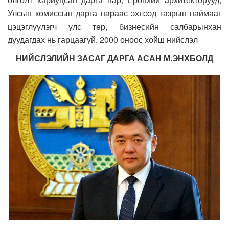
Улсын комиссын дарга нараас эхлээд газрын наймааг
цэцэглүүлэгч улс төр, бизнесийн салбарынхан
дуудагдах нь гарцаагүй. 2000 оноос хойш нийслэл
НИЙСЛЭЛИЙН ЗАСАГ ДАРГА АСАН М.ЭНХБОЛД