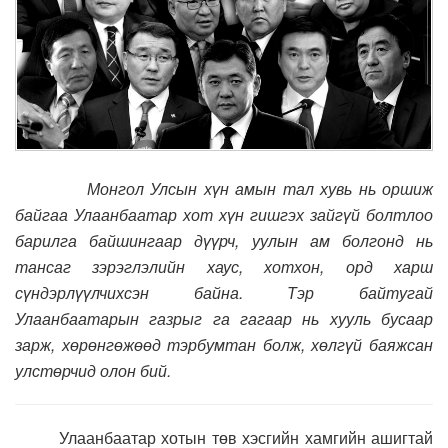
Монгол Улсын хүн амын тал хувь нь оршиж
байгаа Улаанбаатар хот хүн гишгэх зайгүй болтлоо
барилга байшингаар дүүрч, уулын ам болгонд нь
тансаг зэрэглэлийн хаус, хотхон, орд харш
сүндэрлүүлчихсэн байна. Тэр байтугай
Улаанбаатарын газрыг га гагаар нь хууль бусаар
зарж, хөрөнгөжөөд тэрбумтан болж, хөлгүй баяжсан
улстөрчид олон бий.
Улаанбаатар хотын төв хэсгийн хамгийн ашигтай