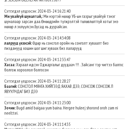
Сэтгэгдэл үлдээсэн: 2024-03-24 16:21:40
Ми увайгүй шуналтай,:
Ми нэртэй нөхөр УБ-ын газрыг увайгүй тэнэг
шуналаар зарсан даа.Өнөөдрийн түгжрэлтэй төлөвлөлтгүй хотыг энэ
нөхөр л эхлүүлсэн.Бусад нь дуурайсан.
Сэтгэгдэл үлдээсэн: 2024-03-24 14:34:08
лалрууд үхээсэй:
Өдөр нь сонсгол оройн нь сонголт хуваалт биз
пизданууд хошин шог шиг хуваах биз лаларууд
Сэтгэгдэл үлдээсэн: 2024-03-24 12:33:47
Хасаа:
Ххраал идсэн Оджаргалыг дуудаач !!! . Зайсанг тэр чигтээ балгхс
болгож хороолол болгосон
Сэтгэгдэл үлдээсэн: 2024-03-24 11:28:27
Баагий:
СОНСГОЛ МЯНГА ХИЙГЭЭД ЯАХАВ ДЭЭ, СОНСОЖ СОНСОЖ Л
ЯВУУЛЧДАГ БИЗ ДЭЭ
Сэтгэгдэл үлдээсэн: 2024-03-24 11:23:00
Зочин:
Bugd amid baigaa yum baina. Hergee huleej shorond oroh zam ni
neelttei.
Сэтгэгдэл үлдээсэн: 2024-03-24 11:14:35