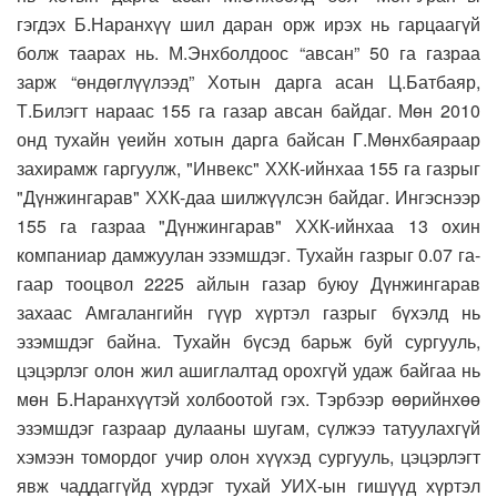
гэгдэх Б.Наранхүү шил даран орж ирэх нь гарцаагүй
болж таарах нь. М.Энхболдоос “авсан” 50 га газраа
зарж “өндөглүүлээд” Хотын дарга асан Ц.Батбаяр,
Т.Билэгт нараас 155 га газар авсан байдаг. Мөн 2010
онд тухайн үеийн хотын дарга байсан Г.Мөнхбаяраар
захирамж гаргуулж, "Инвекс" ХХК-ийнхаа 155 га газрыг
"Дүнжингарав" ХХК-даа шилжүүлсэн байдаг. Ингэснээр
155 га газраа "Дүнжингарав" ХХК-ийнхаа 13 охин
компаниар дамжуулан эзэмшдэг. Тухайн газрыг 0.07 га-
гаар тооцвол 2225 айлын газар буюу Дүнжингарав
захаас Амгалангийн гүүр хүртэл газрыг бүхэлд нь
эзэмшдэг байна. Тухайн бүсэд барьж буй сургууль,
цэцэрлэг олон жил ашиглалтад орохгүй удаж байгаа нь
мөн Б.Наранхүүтэй холбоотой гэх. Тэрбээр өөрийнхөө
эзэмшдэг газраар дулааны шугам, сүлжээ татуулахгүй
хэмээн томордог учир олон хүүхэд сургууль, цэцэрлэгт
явж чаддаггүйд хүрдэг тухай УИХ-ын гишүүд хүртэл