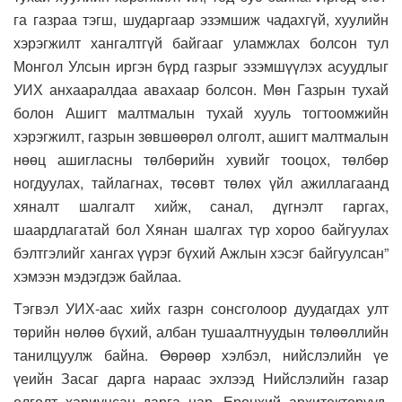
га газраа тэгш, шударгаар эзэмшиж чадахгүй, хуулийн
хэрэгжилт хангалтгүй байгааг уламжлах болсон тул
Монгол Улсын иргэн бүрд газрыг эзэмшүүлэх асуудлыг
УИХ анхааралдаа авахаар болсон. Мөн Газрын тухай
болон Ашигт малтмалын тухай хууль тогтоомжийн
хэрэгжилт, газрын зөвшөөрөл олголт, ашигт малтмалын
нөөц ашигласны төлбөрийн хувийг тооцох, төлбөр
ногдуулах, тайлагнах, төсөвт төлөх үйл ажиллагаанд
хяналт шалгалт хийж, санал, дүгнэлт гаргах,
шаардлагатай бол Хянан шалгах түр хороо байгуулах
бэлтгэлийг хангах үүрэг бүхий Ажлын хэсэг байгуулсан”
хэмээн мэдэгдэж байлаа.
Тэгвэл УИХ-аас хийх газрн сонсголоор дуудагдах улт
төрийн нөлөө бүхий, албан тушаалтнуудын төлөөллийн
танилцуулж байна. Өөрөөр хэлбэл, нийслэлийн үе
үеийн Засаг дарга нараас эхлээд Нийслэлийн газар
олголт хариуцсан дарга нар, Ерөнхий архитекторууд,