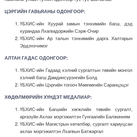
ЦЭРГИЙН ГАВЬЯАНЫ ОДОНГООР:
ҮБХИС-ийн Хуурай замын тэнхимийн багш, дэд
хурандаа Лхагвадоржийн Сэрж-Очир
ҮБХИС-ийн Ар талын тэнхимийн дарга Халтарын
Эрдэнэчимэг
АЛТАН ГАДАС ОДОНГООР:
ҮБХИС-ийн Гадаад хэлний сургалтын төвийн монгол
хэлний багш Дамдинсүрэнгийн Болд
ҮБХИС-ийн Цэргийн тогооч Мөөгөөгийн Саранцэцэг
ХӨДӨЛМӨРИЙН ХҮНДЭТ МЕДАЛИАР:
ҮБХИС-ийн Багшийн хөгжлийн төвийн сургалт,
аргазүйн Ахлах мэргэжилтэн Гунгаагийн Балжинням
ҮБХИС-ийн Магистрын хөтөлбөр, сургалт хариуцсан
ахлах мэргэжилтэн Лхагвын Батжаргал