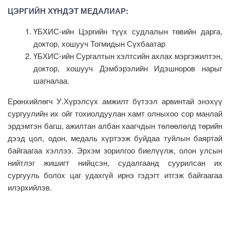
ЦЭРГИЙН ХҮНДЭТ МЕДАЛИАР:
ҮБХИС-ийн Цэргийн түүх судлалын төвийн дарга,
доктор, хошууч Тогмидын Сүхбаатар
ҮБХИС-ийн Сургалтын хэлтсийн ахлах мэргэжилтэн,
доктор, хошууч Дэмбэрэлийн Идэшноров нарыг
шагналаа.
Ерөнхийлөгч У.Хүрэлсүх амжилт бүтээл арвинтай энэхүү
сургуулийн их ойг тохиолдуулан хамт олныхоо сор манлай
эрдэмтэн багш, ажилтан албан хаагчдын төлөөлөлд төрийн
дээд цол, одон, медаль хүртээж буйдаа туйлын баяртай
байгаагаа хэллээ. Эрхэм зорилгоо биелүүлж, олон улсын
нийтлэг жишигт нийцсэн, судалгаанд суурилсан их
сургууль болох цаг удахгүй ирнэ гэдэгт итгэж байгаагаа
илэрхийлэв.