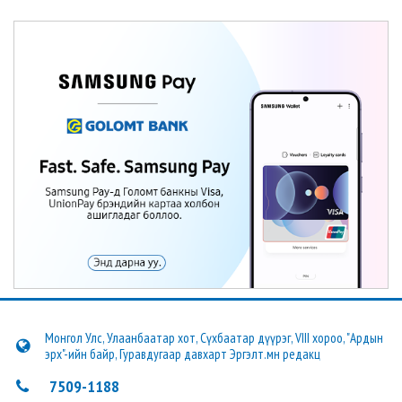
Монгол Улс, Улаанбаатар хот, Сүхбаатар дүүрэг, VIII хороо, "Ардын
эрх"-ийн байр, Гуравдугаар давхарт Эргэлт.мн редакц
7509-1188