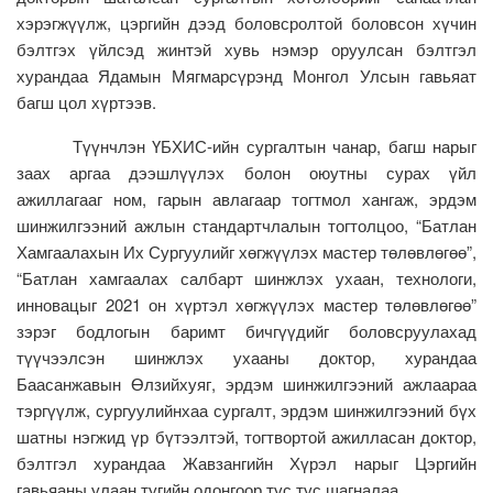
хэрэгжүүлж, цэргийн дээд боловсролтой боловсон хүчин
бэлтгэх үйлсэд жинтэй хувь нэмэр оруулсан бэлтгэл
хурандаа Ядамын Мягмарсүрэнд Монгол Улсын гавьяат
багш цол хүртээв.
Түүнчлэн ҮБХИС-ийн сургалтын чанар, багш нарыг
заах аргаа дээшлүүлэх болон оюутны сурах үйл
ажиллагааг ном, гарын авлагаар тогтмол хангаж, эрдэм
шинжилгээний ажлын стандартчлалын тогтолцоо, “Батлан
Хамгаалахын Их Сургуулийг хөгжүүлэх мастер төлөвлөгөө”,
“Батлан хамгаалах салбарт шинжлэх ухаан, технологи,
инновацыг 2021 он хүртэл хөгжүүлэх мастер төлөвлөгөө”
зэрэг бодлогын баримт бичгүүдийг боловсруулахад
түүчээлсэн шинжлэх ухааны доктор, хурандаа
Баасанжавын Өлзийхуяг, эрдэм шинжилгээний ажлаараа
тэргүүлж, сургуулийнхаа сургалт, эрдэм шинжилгээний бүх
шатны нэгжид үр бүтээлтэй, тогтвортой ажилласан доктор,
бэлтгэл хурандаа Жавзангийн Хүрэл нарыг Цэргийн
гавьяаны улаан тугийн одонгоор тус тус шагналаа.