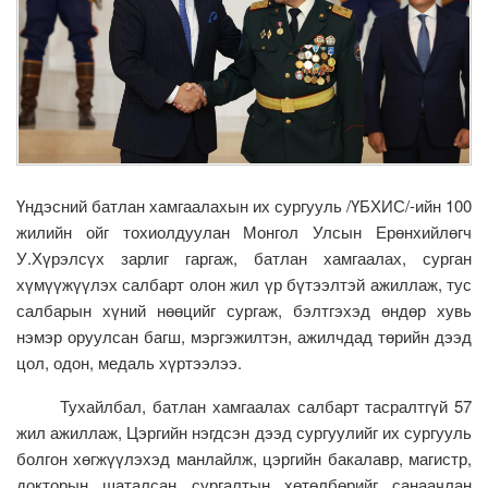
Үндэсний батлан хамгаалахын их сургууль /ҮБХИС/-ийн 100
жилийн ойг тохиолдуулан Монгол Улсын Ерөнхийлөгч
У.Хүрэлсүх зарлиг гаргаж, батлан хамгаалах, сурган
хүмүүжүүлэх салбарт олон жил үр бүтээлтэй ажиллаж, тус
салбарын хүний нөөцийг сургаж, бэлтгэхэд өндөр хувь
нэмэр оруулсан багш, мэргэжилтэн, ажилчдад төрийн дээд
цол, одон, медаль хүртээлээ.
Тухайлбал, батлан хамгаалах салбарт тасралтгүй 57
жил ажиллаж, Цэргийн нэгдсэн дээд сургуулийг их сургууль
болгон хөгжүүлэхэд манлайлж, цэргийн бакалавр, магистр,
докторын шаталсан сургалтын хөтөлбөрийг санаачлан