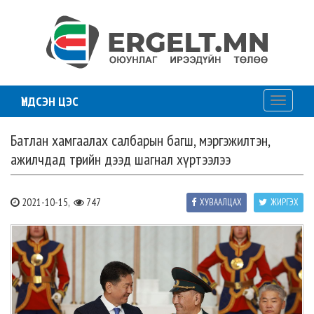
ҮНДСЭН ЦЭС
Toggle
navigati
Батлан хамгаалах салбарын багш, мэргэжилтэн,
ажилчдад төрийн дээд шагнал хүртээлээ
2021-10-15,
747
ХУВААЛЦАХ
ЖИРГЭХ