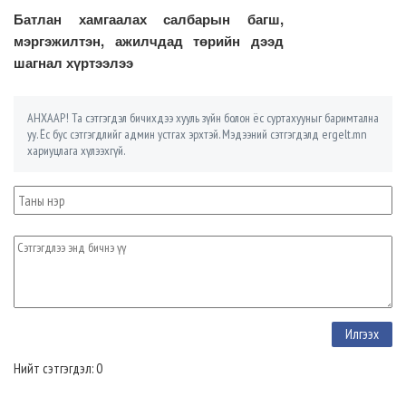
Батлан хамгаалах салбарын багш,
мэргэжилтэн, ажилчдад төрийн дээд
шагнал хүртээлээ
АНХААР! Та сэтгэгдэл бичихдээ хууль зүйн болон ёс суртахууныг баримтална
уу. Ёс бус сэтгэгдлийг админ устгах эрхтэй. Мэдээний сэтгэгдэлд ergelt.mn
хариуцлага хүлээхгүй.
Нийт сэтгэгдэл: 0