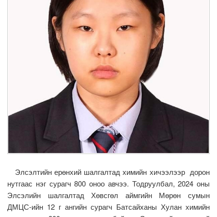
Элсэлтийн ерөнхий шалгалтад химийн хичээлээр дорон
нутгаас нэг сурагч 800 оноо авчээ. Тодруулбал, 2024 оны
Элсэлийн шалгалтад Хөвсгөл аймгийн Мөрөн сумын
ДМЦС-ийн 12 г ангийн сурагч Батсайханы Хулан химийн