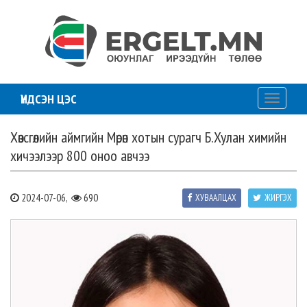
ҮНДСЭН ЦЭС
Toggle
navigati
Хөвсгөлийн аймгийн Мөрөн хотын сурагч Б.Хулан химийн
хичээлээр 800 оноо авчээ
2024-07-06,
690
ХУВААЛЦАХ
ЖИРГЭХ