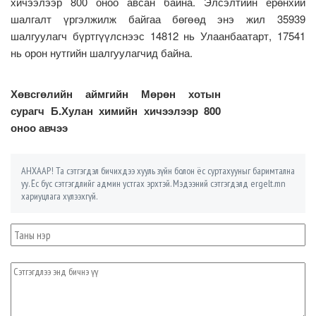
хичээлээр 800 оноо авсан байна. Элсэлтийн ерөнхий
шалгалт үргэлжилж байгаа бөгөөд энэ жил 35939
шалгуулагч бүртгүүлснээс 14812 нь Улаанбаатарт, 17541
нь орон нутгийн шалгуулагчид байна.
Хөвсгөлийн аймгийн Мөрөн хотын
сурагч Б.Хулан химийн хичээлээр 800
оноо авчээ
АНХААР! Та сэтгэгдэл бичихдээ хууль зүйн болон ёс суртахууныг баримтална
уу. Ёс бус сэтгэгдлийг админ устгах эрхтэй. Мэдээний сэтгэгдэлд ergelt.mn
хариуцлага хүлээхгүй.