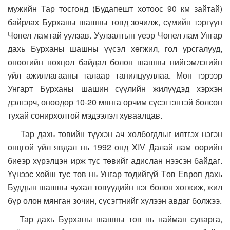
мужийн Тар тосгонд (Будапешт хотоос 90 км зайтай)
байрлах Бурханы шашны төвд зочилж, сүмийн тэргүүн
Чөпел ламтай уулзав. Уулзалтын үеэр Чөпел лам Унгар
дахь Бурханы шашны үүсэл хөгжил, гол урсгалууд,
өнөөгийн нөхцөл байдал болон шашны нийгэмлэгийн
үйл ажиллагааны талаар танилцууллаа. Мөн тэрээр
Унгарт Бурханы шашин сүүлийн жилүүдэд хэрхэн
дэлгэрч, өнөөдөр 10-20 мянга орчим сүсэгтэнтэй болсон
тухай сонирхолтой мэдээлэл хуваалцав.
Тар дахь төвийн түүхэн ач холбогдлыг илтгэх нэгэн
онцгой үйл явдал нь 1992 онд XIV Далай лам өөрийн
биеэр хүрэлцэн ирж тус төвийг адислан нээсэн байдаг.
Үүнээс хойш тус төв нь Унгар төдийгүй Төв Европ дахь
Буддын шашны чухал төвүүдийн нэг болон хөгжиж, жил
бүр олон мянган зочин, сүсэгтнийг хүлээн авдаг болжээ.
Тар дахь Бурханы шашны төв нь найман суварга,