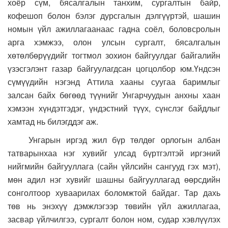
хоёр сүм, бясалгалын танхим, сургалтын байр,
кофешоп болон бэлэг дурсгалын дэлгүүртэй, шашин
номын үйл ажиллагаанаас гадна соёл, боловсролын
арга хэмжээ, олон улсын сургалт, бясалгалын
хөтөлбөрүүдийг тогтмол зохион байгуулдаг байгалийн
үзэсгэлэнт газар байгуулагдсан цогцолбор юм.Үндсэн
сүмүүдийн нэгэнд Аттила хааны суугаа баримлыг
залсан байх бөгөөд түүнийг Унгарчуудын анхны хаан
хэмээн хүндэтгэдэг, үндэстний түүх, сүнслэг байдлыг
хамтад нь билэгддэг аж.
Унгарын иргэд жил бүр төлдөг орлогын албан
татварынхаа нэг хувийг улсад бүртгэлтэй иргэний
нийгмийн байгууллага (сайн үйлсийн сангууд гэх мэт),
мөн адил нэг хувийг шашны байгууллагад өөрсдийн
сонголтоор хуваарилах боломжтой байдаг. Тар дахь
төв нь энэхүү дэмжлэгээр төвийн үйл ажиллагаа,
засвар үйлчилгээ, сургалт болон ном, судар хэвлүүлэх