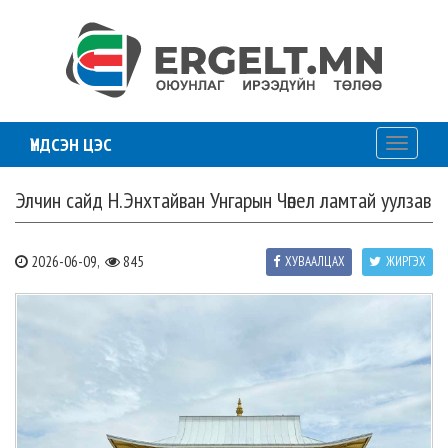
ҮНДСЭН ЦЭС
Toggle
navigati
Элчин сайд Н.Энхтайван Унгарын Чөпел ламтай уулзав
2026-06-09,
845
ХУВААЛЦАХ
ЖИРГЭХ