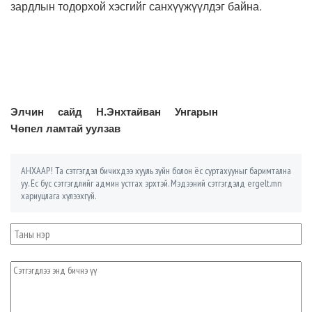
зардлын тодорхой хэсгийг санхүүжүүлдэг байна.
Элчин сайд Н.Энхтайван Унгарын
Чөпел ламтай уулзав
АНХААР! Та сэтгэгдэл бичихдээ хууль зүйн болон ёс суртахууныг баримтална
уу. Ёс бус сэтгэгдлийг админ устгах эрхтэй. Мэдээний сэтгэгдэлд ergelt.mn
хариуцлага хүлээхгүй.