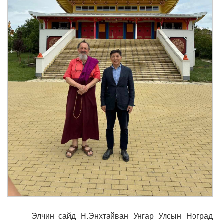
Элчин сайд Н.Энхтайван Унгар Улсын Ноград