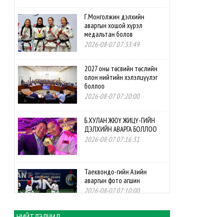
Г.Монголжин дэлхийн
аваргын хошой хүрэл
медальтан болов
2026-08-07 07:33:49
2027 оны төсвийн төслийн
олон нийтийн хэлэлцүүлэг
боллоо
2026-08-07 07:20:00
Б.ХУЛАН ЖЮҮ ЖИЦҮ-ГИЙН
ДЭЛХИЙН АВАРГА БОЛЛОО
2026-08-07 07:16:31
Таеквондо-гийн Азийн
аваргын фото агшин
2026-08-07 07:10:00
НИЙТЛЭЛЧИД