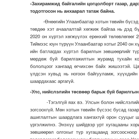
-Захирамжид байгалийн цогцолборт газар, дар
тодотгосон нь анхаарал татаж байна.
-Өнөөгийн Улаанбаатар хотын төвийн бүсэд дэ
төвдөө хэт ачаалалтай хөгжиж байгаа нь дэд бү
2020 он хүртэл хөгжүүлэх ерөнхий төлөвлөгөөг 
Тиймээс юун түрүүн Улаанбаатар хотыг 2040 он х
ийн батлагдах хүртэл барилгын зөвшөөрлийг тү
мөрдөж буй барилгажилтын журамд тухайн ко
бололцоог хангаад өгчихсөн байх жишээтэй. Ц
үлдсэн хувьд нь ногоон байгууламж, хүүхдийн
шаардахаас аргагүй.
-Улс, нийслэлийн төсвөөр барьж буй барилгын
-Тэгэлгүй яах вэ. Улсын болон нийслэлийн т
зогсоохгүй. Мөн хотын төвийн бүсээс бусад газа
ашиглалтын шаардлага хангахгүй орон сууцыг ш
үргэлжилнэ. Энэхүү шийдвэр урт хугацааны хор
зөвшөөрөл олгохыг түр хугацаанд зогсоосноор