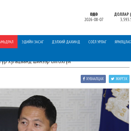
ӨНӨӨДӨР
ДОЛЛАР (
2026-08-07
3,593.
АМЬДРАЛ
ЭДИЙН ЗАСАГ
ДЭЛХИЙ ДАХИНД
СОЁЛ УРЛАГ
ЯРИЛЦЛАГ
түр хугацаанд шинээр олгохгүй
ХУВААЛЦАХ
ЖИРГЭХ