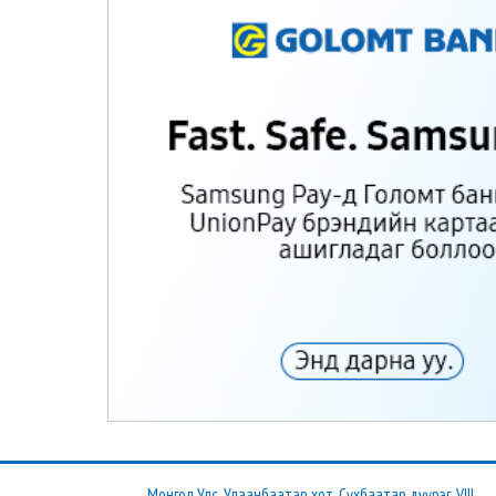
Монгол Улс, Улаанбаатар хот, Сүхбаатар дүүрэг, VIII