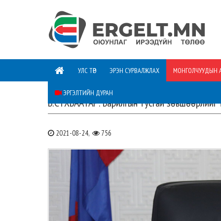
УЛС ТӨР
ЭРЭН СУРВАЛЖЛАХ
МОНГОЛЧУУДЫН 
ЭРГЭЛТИЙН ДУРАН
Б.СҮХБААТАР: Барилгын тусгай зөвшөөрлийг 
2021-08-24,
756