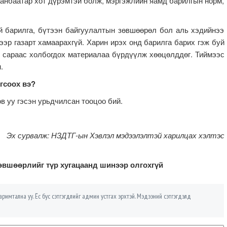
анбаатар хот дүрэмтэй болж, мэргэжлийн яамд барилгын норм,
рилга, бүтээн байгуулалтын зөвшөөрөл бол аль хэдийнээ
ээр газарт хамаарахгүй. Харин ирэх онд барилга барих гэж буй
р сараас холбогдох материалаа бүрдүүлж хөөцөлддөг. Тиймээс
.
гсоох вэ?
в уу гэсэн урьдчилсан тооцоо бий.
Эх сурвалж: НЗДТГ-ын Хэвлэл мэдээлэлтэй харилцах хэлтэс
өвшөөрлийг түр хугацаанд шинээр олгохгүй
римтална уу. Ёс бус сэтгэгдлийг админ устгах эрхтэй. Мэдээний сэтгэгдэлд