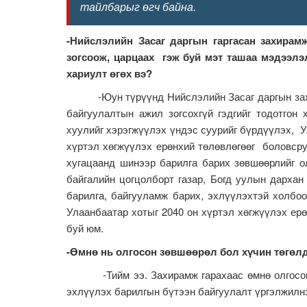
тайлбарыг өгч байна.
-Нийслэлийн Засаг даргын гаргасан захирам
зогсоож, царцаах гэж буй мэт ташаа мэдээлэ
хариулт өгөх вэ?
-Юун түрүүнд Нийслэлийн Засаг даргын захира
байгуулалтын ажил зогсохгүй гэдгийг тодотгон
хуулийг хэрэгжүүлэх үндэс суурийг бүрдүүлэх, У
хүртэл хөгжүүлэх ерөнхий төлөвлөгөөг боловср
хугацаанд шинээр барилга барих зөвшөөрлийг о
байгалийн цогцолборт газар, Богд уулын дархан
барилга, байгууламж барих, эхлүүлэхтэй холбоот
Улаанбаатар хотыг 2040 он хүртэл хөгжүүлэх ерө
буй юм.
-Өмнө нь олгосон зөвшөөрөл бол хүчин төгөлдө
-Тийм ээ. Захирамж гарахаас өмнө олгосон т
эхлүүлэх барилгын бүтээн байгуулалт үргэлжилн