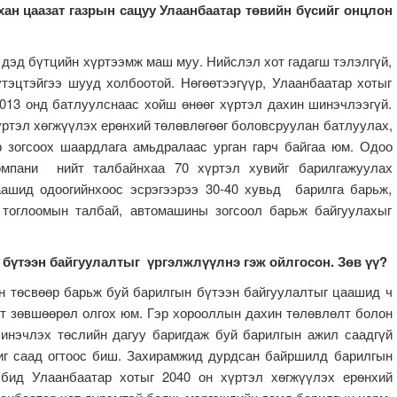
хан цаазат газрын сацуу Улаанбаатар төвийн бүсийг онцлон
д бүтцийн хүртээмж маш муу. Нийслэл хот гадагш тэлэлгүй,
тэцтэйгээ шууд холбоотой. Нөгөөтээгүүр, Улаанбаатар хотыг
2013 онд батлуулснаас хойш өнөөг хүртэл дахин шинэчлээгүй.
үртэл хөгжүүлэх ерөнхий төлөвлөгөөг боловсруулан батлуулах,
р зогсоох шаардлага амьдралаас урган гарч байгаа юм. Одоо
мпани нийт талбайнхаа 70 хүртэл хувийг барилгажуулах
аашид одоогийнхоос эсрэгээрээ 30-40 хувьд барилга барьж,
 тоглоомын талбай, автомашины зогсоол барьж байгуулахыг
 бүтээн байгуулалтыг үргэлжлүүлнэ гэж ойлгосон. Зөв үү?
өсвөөр барьж буй барилгын бүтээн байгуулалтыг цаашид ч
рт зөвшөөрөл олгох юм. Гэр хорооллын дахин төлөвлөлт болон
инэчлэх төслийн дагуу баригдаж буй барилгын ажил саадгүй
иг саад огтоос биш. Захирамжид дурдсан байршилд барилгын
 бид Улаанбаатар хотыг 2040 он хүртэл хөгжүүлэх ерөнхий