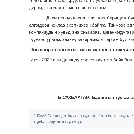
төлөвлөгөөг боловсруулан батлуулахын дээр Ула
дүрэм, стандартыг мөн шинэчлэх юм.
Дахин сануулахад, энэ жил баригдаж буй ба
олгогдоод, ажлаа эхэлчихсэн байгаа. Тиймээс эдг
компаниудын хувьд энэ оны арав, арваннэгдүгээ
түүнээс урьтаж энэхүү захирамжийг гаргаж буй юм
-Зөвшөөрөл олголтыг хэзээ хүртэл олгохгүй зо
-Ирэх 2022 оны дөрөвдүгээр сар хүртэл байх боло
Б.СҮХБААТАР: Барилгын тусгай з
АНХААР! Та сэтгэгдэл бичихдээ хууль зүйн болон ёс суртахууныг ба
ergelt.mn хариуцлага хүлээхгүй.