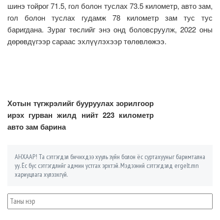
шинэ тойрог 71.5, гол болон туслах 73.5 километр, авто зам,
гол болон туслах гудамж 78 километр зам тус тус
баригдана. Зураг төслийг энэ онд боловсруулж, 2022 оны
дөрөвдүгээр сараас эхлүүлэхээр төлөвлөжээ.
Хотын түгжрэлийг бууруулах зорилгоор
ирэх гурван жилд нийт 223 километр
авто зам барина
АНХААР! Та сэтгэгдэл бичихдээ хууль зүйн болон ёс суртахууныг баримтална
уу. Ёс бус сэтгэгдлийг админ устгах эрхтэй. Мэдээний сэтгэгдэлд ergelt.mn
хариуцлага хүлээхгүй.