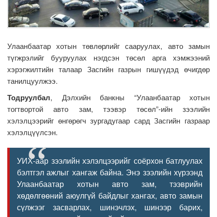
Улаанбаатар хотын төвлөрлийг сааруулах, авто замын
түгжрэлийг бууруулах нэгдсэн төсөл арга хэмжээний
хэрэгжилтийн талаар Засгийн газрын гишүүдэд өчигдөр
танилцуулжээ.
Тодруулбал
, Дэлхийн банкны “Улаанбаатар хотын
тогтвортой авто зам, тээвэр төсөл”-ийн зээлийн
хэлэлцээрийг өнгөрөгч зургадугаар сард Засгийн газраар
хэлэлцүүлсэн.
УИХ-аар зээлийн хэлэлцээрийг соёрхон батлуулах
бэлтгэл ажлыг хангаж байна. Энэ зээлийн хүрээнд
Улаанбаатар хотын авто зам, тээврийн
хөдөлгөөний аюулгүй байдлыг хангах, авто замын
сүлжээг засварлах, шинэчлэх, шинээр барих,