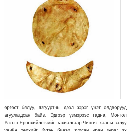
өргөст бялуу, язгууртны дээл зэрэг үнэт олдворууд
агуулагдсан байв. Эдгээр үзмэрээс гадна, Монгол
Улсын Ерөнхийлөгчийн захиалгаар Чингис хааны залуу
үеийн төрхийг бүтэн биеэр зурсан уран зураг эх