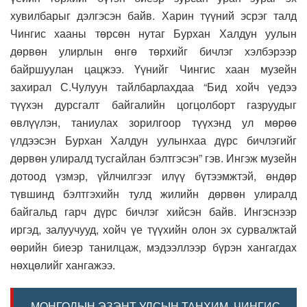
хувилбарыг дэлгэсэн байв. Харин түүний эсрэг талд
Чингис хааны төрсөн нутаг Бурхан Халдун уулын
дөрвөн улирлын өнгө төрхийг бичлэг хэлбэрээр
байршуулан цацжээ. Үүнийг Чингис хаан музейн
захирал С.Чулуун тайлбарлахдаа “Бид хойч үедээ
түүхэн дурсгалт байгалийн цогцолборт газруудыг
өвлүүлэн, таниулах зорилгоор түүхэнд ул мөрөө
үлдээсэн Бурхан Халдун уулынхаа дүрс бичлэгийг
дөрвөн улиралд тусгайлан бэлтгэсэн” гэв. Ингэж музейн
дотоод үзмэр, үйлчилгээг илүү бүтээмжтэй, өндөр
түвшинд бэлтгэхийн тулд жилийн дөрвөн улиралд
байгальд гарч дүрс бичлэг хийсэн байв. Ингэснээр
иргэд, залуучууд, хойч үе түүхийн олон эх сурвалжтай
өөрийн биеэр танилцаж, мэдээллээр бүрэн хангагдах
нөхцөлийг хангажээ.
МОНГОЛЫН ЭЗЭНТ УЛСЫН ТАНХИМ, ЧИНГИС