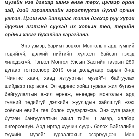
музейн нэг давхар шинэ өнгө төрх, цэлгэр орон
зай, дээд зэрэглэлийн гэрэлтүүлэг бүхий орчин
угтав. Цааш нэг давхраас таван давхар руу хүрэх
дүүжин шатанд суухад их хотын төв, төрийн
ордны хэсэг бүхэлдээ харагдана.
Энэ үзмэр, баримт зөвхөн Монголын ард түмний
төдийгүй, дэлхий нийтийн хүлээлт байсан гэхэд
хилсдэхгүй. Тэгвэл Монгол Улсын Засгийн газрын 280
дугаар тогтоолоор 2019 оны долдугаар сарын 3-нд
"Чингис хаан, хаад язгууртны музей"-г байгуулах
шийдвэр гаргасан. Эл өдрөөс хойш гурван жил бүтээн
байгуулалтын ажил өрнөж, өнөөдөр монголын ард
түмний төдийгүй дэлхийн жуулчдын зайлшгүй үзэх
соёлын өвийн төв болон сүндэрлэжээ. Энэ хугацаанд
бүтээн байгуулалтын ажил тийм ч амар, хялбар
өнгөрсөнгүй. Ард иргэд хуучин суурь болох Байгалийн
түүхийн музейг нураалгахыг эсэргүүцсэн. Мөн