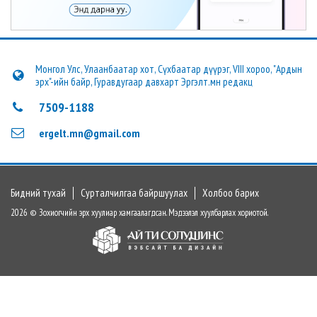
Монгол Улс, Улаанбаатар хот, Сүхбаатар дүүрэг, VIII хороо, "Ардын
эрх"-ийн байр, Гуравдугаар давхарт Эргэлт.мн редакц
7509-1188
ergelt.mn@gmail.com
Бидний тухай
Сурталчилгаа байршуулах
Холбоо барих
2026 © Зохиогчийн эрх хуулиар хамгаалагдсан. Мэдээлэл хуулбарлах хориотой.