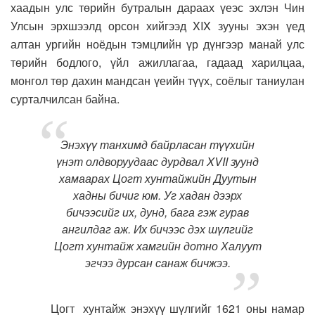
хаадын улс төрийн бутралын дараах үеэс эхлэн Чин
Улсын эрхшээлд орсон хийгээд XIX зууны эхэн үед
алтан ургийн ноёдын тэмцлийн үр дүнгээр манай улс
төрийн бодлого, үйл ажиллагаа, гадаад харилцаа,
монгол төр дахин мандсан үеийн түүх, соёлыг таниулан
сурталчилсан байна.
Энэхүү танхимд байрласан түүхийн
үнэт олдворуудаас дурдвал XVII зуунд
хамаарах Цогт хунтайжийн Дуутын
хадны бичиг юм. Уг хадан дээрх
бичээсийг их, дунд, бага гэж гурав
ангилдаг аж. Их бичээс дэх шүлгийг
Цогт хунтайж хамгийн дотно Халуут
эгчээ дурсан санаж бичжээ.
Цогт хунтайж энэхүү шүлгийг 1621 оны намар