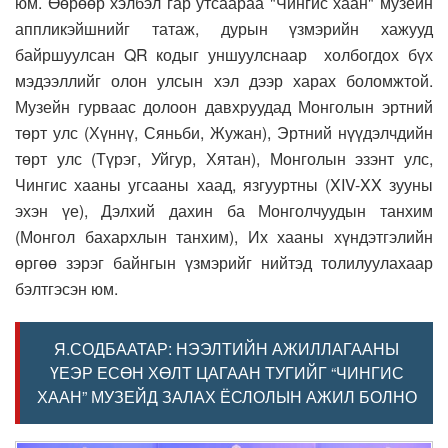
юм. Өөрөөр хэлбэл гар утсаараа "Чингис хаан" музейн
аппликэйшнийг татаж, дурын үзмэрийн хажууд
байршуулсан QR кодыг уншуулснаар холбогдох бүх
мэдээллийг олон улсын хэл дээр харах боломжтой.
Музейн гурваас долоон давхруудад Монголын эртний
төрт улс (Хүннү, Сяньби, Жужан), Эртний нүүдэлчдийн
төрт улс (Түрэг, Уйгур, Хятан), Монголын эзэнт улс,
Чингис хааны угсааны хаад, язгууртны (XIV-XX зууны
эхэн үе), Дэлхий дахин ба Монголчуудын танхим
(Монгол бахархлын танхим), Их хааны хүндэтгэлийн
өргөө зэрэг байнгын үзмэрийг нийтэд толилуулахаар
бэлтгэсэн юм.
Я.СОДБААТАР: НЭЭЛТИЙН АЖИЛЛАГААНЫ
ҮЕЭР ЕСӨН ХӨЛТ ЦАГААН ТУГИЙГ “ЧИНГИС
ХААН” МУЗЕЙД ЗАЛАХ ЁСЛОЛЫН АЖИЛ БОЛНО