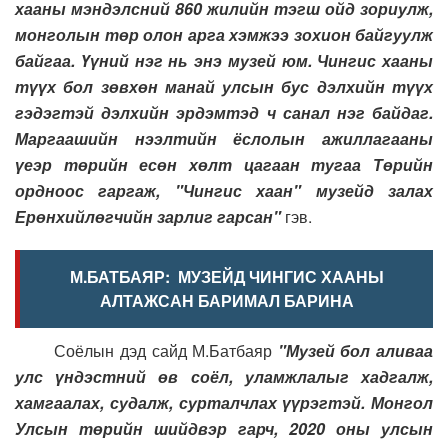
хааны мэндэлсний 860 жилийн тэгш ойд зориулж,
монголын төр олон арга хэмжээ зохион байгуулж
байгаа. Үүний нэг нь энэ музей юм. Чингис хааны
түүх бол зөвхөн манай улсын бус дэлхийн түүх
гэдэгтэй дэлхийн эрдэмтэд ч санал нэг байдаг.
Маргаашийн нээлтийн ёслолын ажиллагааны
үеэр төрийн есөн хөлт цагаан тугаа Төрийн
ордноос гаргаж, "Чингис хаан" музейд залах
Ерөнхийлөгчийн зарлиг гарсан"
гэв.
М.БАТБАЯР: МУЗЕЙД ЧИНГИС ХААНЫ
АЛТАЖСАН БАРИМАЛ БАРИНА
Соёлын дэд сайд М.Батбаяр
"Музей бол аливаа
улс үндэстний өв соёл, уламжлалыг хадгалж,
хамгаалах, судалж, сурталчлах үүрэгтэй. Монгол
Улсын төрийн шийдвэр гарч, 2020 оны улсын