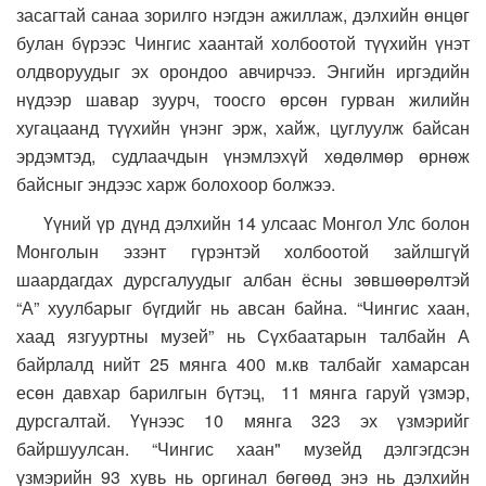
засагтай санаа зорилго нэгдэн ажиллаж, дэлхийн өнцөг
булан бүрээс Чингис хаантай холбоотой түүхийн үнэт
олдворуудыг эх орондоо авчирчээ. Энгийн иргэдийн
нүдээр шавар зуурч, тоосго өрсөн гурван жилийн
хугацаанд түүхийн үнэнг эрж, хайж, цуглуулж байсан
эрдэмтэд, судлаачдын үнэмлэхүй хөдөлмөр өрнөж
байсныг эндээс харж болохоор болжээ.
Үүний үр дүнд дэлхийн 14 улсаас Монгол Улс болон
Монголын эзэнт гүрэнтэй холбоотой зайлшгүй
шаардагдах дурсгалуудыг албан ёсны зөвшөөрөлтэй
“А” хуулбарыг бүгдийг нь авсан байна. “Чингис хаан,
хаад язгууртны музей” нь Сүхбаатарын талбайн А
байрлалд нийт 25 мянга 400 м.кв талбайг хамарсан
есөн давхар барилгын бүтэц, 11 мянга гаруй үзмэр,
дурсгалтай. Үүнээс 10 мянга 323 эх үзмэрийг
байршуулсан. “Чингис хаан" музейд дэлгэгдсэн
үзмэрийн 93 хувь нь оргинал бөгөөд энэ нь дэлхийн