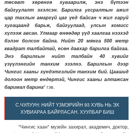
төсөвт хөрөнгө хуваарилж, энэ бүтээн
байгуулалт эхэлсэн. Барилга угсралтын ажил
цар тахлын амаргүй цаг үед байсан ч жил гаруй
хугацаанд барьж, байгуулаад, улсын комисс
хүлээж авсан. Улмаар өнөөдөр үүд хаалгаа нээхэд
бэлэн болсон байна. Нийт 20 мянга 500 метр
квадрат талбайтай, есөн давхар барилга байгаа.
Энэ барилгын нийт талбайн 40 хувийг
үзүүлэнгийн танхим эзэлнэ. Барилгын дээр
Чингис хааны хүндэтгэлийн танхим бий. Цаашид
долоон метр өндөртэй, Чингис хааны алтажсан
баримал барина
" гэв.
С.ЧУЛУУН: НИЙТ ҮЗМЭРИЙН 93 ХУВЬ НЬ ЭХ
ХУВИАРАА БАЙРЛАСАН. ХУУЛБАР БИШ
"Чингис хаан" музейн захирал, академич, доктор,