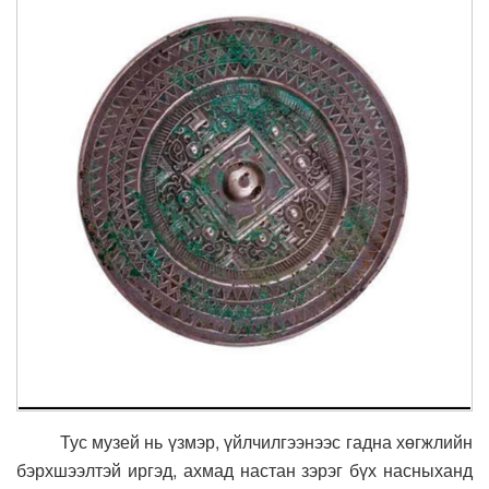
Тус музей нь үзмэр, үйлчилгээнээс гадна хөгжлийн
бэрхшээлтэй иргэд, ахмад настан зэрэг бүх насныханд