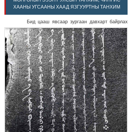
ХААНЫ УГСААНЫ ХААД ЯЗГУУРТНЫ ТАНХИМ
Бид цааш явсаар зургаан давхарт байрлах