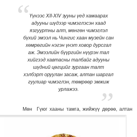
Үүнээс XII-XIV зууны үед хамаарах
адууны шүдээр чимэглэсэн хаад
язгууртны алт, мөнгөн чимэглэл
бүхий эмээл нь Чингис хаан музейн сан
хөмрөгийн нэгэн үнэт ховор дурсгал
аж. Эмээлийн бүүргийн нүүрэн тал
хийгээд хавтасны талбайг адууны
шүдний цөгцийг зургаан талт
хэлбэрт оруулан засаж, алтан шаргал
гуулиар чимэглэн, төмрөөр эмжиж
урлажээ.
Мөн Гүюг хааны тамга, жийжүү дөрөө, алтан