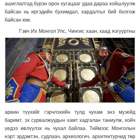
ашиглалтад бүрэн орох хугацааг удаа дараа хойшлуулж
байсан нь иргэдийн бухимдал, хардалтыг бий болгож
байсан юм.
Гэвч Их Монгол Улс, Чингис хаан, хаад язгууртны
арвин түүхийг гэрчлэхийн тулд чухам энэ музейд
баримт, эх сурвалжуудын хамт хадгалан таниулж, хойч
үедээ өвлүүлэх нь чухал байлаа. Тиймээс Монголын
нэрт эрдэмтэн, судлаач, археологич, архитектурчид төр