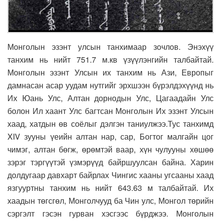
Монголын эзэнт улсын танхимаар зочлов. Энэхүү
танхим нь нийт 751.7 м.кв үзүүлэнгийн талбайтай.
Монголын эзэнт Улсын их танхим нь Ази, Европыг
дамнасан асар уудам нутгийг эрхшээн бүрэлдэхүүнд нь
Их Юань Улс, Алтан дорнодын Улс, Цагаадайн Улс
болон Ил хаант Улс багтсан Монголын Их эзэнт Улсын
хаад, хатдын өв соёлыг дэлгэн таниулжээ.Тус танхимд
XIV зууны үеийн алтан нар, сар, Богтог малгайн цог
чимэг, алтан бөгж, өрөмтэй ваар, хүн чулууны хөшөө
зэрэг тэргүүтэй үзмэрүүд байршуулсан байна. Харин
долдугаар давхарт байрлах Чингис хааны угсааны хаад
язгууртны танхим нь нийт 643.63 м талбайтай. Их
хаадын төгсгөл, Монголчууд ба Чин улс, Монгол төрийн
сэргэлт гэсэн гурван хэсгээс бүрджээ. Монголын