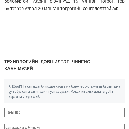
боломжтой. Харин оюутнууд 15 мянган төгрөг, гэр
бүлээрээ үзвэл 20 мянган төгрөгийн хөнгөлөлттэй аж.
ТЕХНОЛОГИЙН ДЭВШИЛТЭТ ЧИНГИС
ХААН МУЗЕЙ
АНХААР! Та сэтгэгдэл бичихдээ хууль зүйн болон ёс суртахууныг баримтална
уу. Ёс бус сэтгэгдлийг админ устгах эрхтэй. Мэдээний сэтгэгдэлд ergelt.mn
хариуцлага хүлээхгүй.