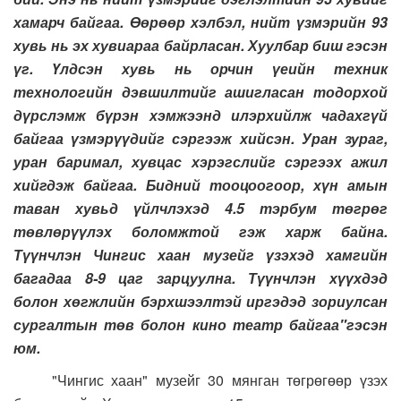
хамарч байгаа. Өөрөөр хэлбэл, нийт үзмэрийн 93
хувь нь эх хувиараа байрласан. Хуулбар биш гэсэн
үг. Үлдсэн хувь нь орчин үеийн техник
технологийн дэвшилтийг ашигласан тодорхой
дүрслэмж бүрэн хэмжээнд илэрхийлж чадахгүй
байгаа үзмэрүүдийг сэргээж хийсэн. Уран зураг,
уран баримал, хувцас хэрэгслийг сэргээх ажил
хийгдэж байгаа. Бидний тооцоогоор, хүн амын
таван хувьд үйлчлэхэд 4.5 тэрбум төгрөг
төвлөрүүлэх боломжтой гэж харж байна.
Түүнчлэн Чингис хаан музейг үзэхэд хамгийн
багадаа 8-9 цаг зарцуулна. Түүнчлэн хүүхдэд
болон хөгжлийн бэрхшээлтэй иргэдэд зориулсан
сургалтын төв болон кино театр байгаа"гэсэн
юм.
"Чингис хаан" музейг 30 мянган төгрөгөөр үзэх