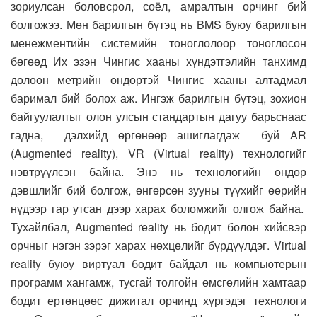
зориулсан боловсрол, соёл, амралтын орчинг бий
болгожээ. Мөн барилгын бүтэц нь BMS буюу барилгын
менежментийн системийн тоноглолоор тоноглосон
бөгөөд Их эзэн Чингис хааны хүндэтгэлийн танхимд
долоон метрийн өндөртэй Чингис хааны алтадмал
баримал бий болох аж. Ингэж барилгын бүтэц, зохион
байгуулалтыг олон улсын стандартын дагуу барьснаас
гадна, дэлхийд өргөнөөр ашиглагдаж буй AR
(Augmented reality), VR (Virtual reality) технологийг
нэвтрүүлсэн байна. Энэ нь технологийн өндөр
дэвшлийг бий болгож, өнгөрсөн зууны түүхийг өөрийн
нүдээр гар утсан дээр харах боломжийг олгож байна.
Тухайлбал, Augmented reality нь бодит болон хийсвэр
орчныг нэгэн зэрэг харах нөхцөлийг бүрдүүлдэг. Virtual
reality буюу виртуал бодит байдал нь компьютерын
программ хангамж, тусгай толгойн өмсгөлийн хамтаар
бодит ертөнцөөс дижитал орчинд хүргэдэг технологи