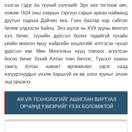
хэлсэн гэдэг ба түүний хэлснийг Эрх хиа тогтоож авч,
хожим 1624 оны хаврын тэргүүн сарын арван найманд
дуутын хаднаа Дайчин хиа, Гүен баатар нар сийлэн
бичиж үлдээсэн байна. Энэ шүлэг нь XVII зууны монгол
хэл, бичиг, түүхийн дурсгал болох төдийгүй тухайн
үеийн монгол яруу найргийн онцлогийг илтгэсэн чухал
дурсгал юм. Мөн Монголын нууц товчоог агуулсан
босоо бичиг бүхий Алтан товч бичээс, Түшээт хааны
тамга, Алтан навчит өргөмжлөл зэрэг хаад
язгууртнуудын үнэлж баршгүй их өв олон зууныг элээн
энд оршжээ.
AR,VR ТЕХНОЛОГИЙГ АШИГЛАН ВИРТУАЛ
ОРЧИНД ҮЗМЭРИЙГ ҮЗЭХ БОЛОМЖТОЙ