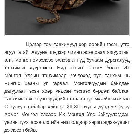
Цэлгэр том танхимууд өөр өөрийн гэсэн утга
агуулгатай. Адууны шүдээр чимэглэсэн хаад язгууртны
алт, мөнгөн эмээлээс эхлээд л нүд булаам дурсгалууд
танхимыг дүүргэжээ. Бид эхний танхим болох Их
Монгол Улсын танхимаар зочлоход тус танхим нь
Чингис хааны уг гарвал, Монголчуудын байлдан
дагуулал гэсэн хоёр үндсэн хэсгээс бүрдэж байлаа.
Танхимын үнэт үзмэрүүдийн талаар тус музейн захирал
С.Чулуун тайлбар хийлээ. XII-XIII зууны дунд үе буюу
Хамаг Монгол Улсаас Их Монгол Улс байгуулагдсан
үеийн түүх, археологийн үнэт олдвор хэрэглэгдэхүүнийг
дэглэсэн байв.