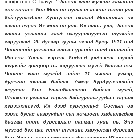
профессор С.Чулуун
"Чингис хаан музейн хамгийн
гол онцлог бол Монгол нутагт анхны төрт улс
байгуулагдсан Хүннүгээс эхлээд Монголын их
эзэнт гүрэн Их монгол улс, Их юань улс, Чингис
хааны угсааны хаад язгууртнуудын түүхийг
харуулаад, 20 дугаар зууны эхэнд буюу 1911 онд
Чингисийн угсааны алтан ургийн ноёд өнөөгийн
Монгол Улсыг хэрхэн бидэнд үлдээсэн тухай
түүхийг цогцоор нь харуулсан музей байгаа юм.
Чингис хаан музейд нийт 11 мянган үзмэр,
дурсгал тавьж байгаа. Үзмэр бүрдүүлэлтийн
асуудал бол Улаанбаатарт байгаа музей,
Шинжлэх ухааны харьяа байгууллагуудын харьяа
хүрээлэнгүүд, Их дээд сургуулиуд, Соёлын өв
зэрэг бусад газруудын сан хөмрөгт хадгалагдаж
байгаа нийт дурсгалын найман хувь нь. Энэ
музейд бүх цаг үеийн түүхийг харуулсан дурсгал
бий. Энэ нь нийт үзмэрийг дэглэлтийн 93 хувийг