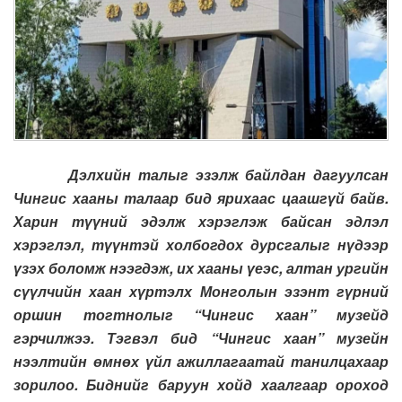
Дэлхийн талыг эзэлж байлдан дагуулсан
Чингис хааны талаар бид ярихаас цаашгүй байв.
Харин түүний эдэлж хэрэглэж байсан эдлэл
хэрэглэл, түүнтэй холбогдох дурсгалыг нүдээр
үзэх боломж нээгдэж, их хааны үеэс, алтан ургийн
сүүлчийн хаан хүртэлх Монголын эзэнт гүрний
оршин тогтнолыг “Чингис хаан” музейд
гэрчилжээ. Тэгвэл бид “Чингис хаан” музейн
нээлтийн өмнөх үйл ажиллагаатай танилцахаар
зорилоо. Биднийг баруун хойд хаалгаар ороход