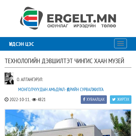
ҮНДСЭН ЦЭС
Toggle
navigati
ТЕХНОЛОГИЙН ДЭВШИЛТЭТ ЧИНГИС ХААН МУЗЕЙ
О. АЛТАНГЭРЭЛ:
МОНГОЛЧУУДЫН АМЬДРАЛ- ӨДРИЙН СУРВАЛЖИЛГА
2022-10-11,
4821
ХУВААЛЦАХ
ЖИРГЭХ