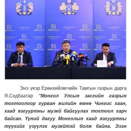
Энэ үеэр Ерөнхийлөгчийн Тамгын газрын дарга
Я.Содбаатар
“Монгол Улсын засгийн газрын
тогтоолоор гурван жилийн өмнө Чингис хаан,
хаад язгууртны музей байгуулах тогтоол гарч
байсан. Үүний дагуу Монголын хаад язгууртны
түүхийг үзүүлэх музейтэй болж байна. Эзэн