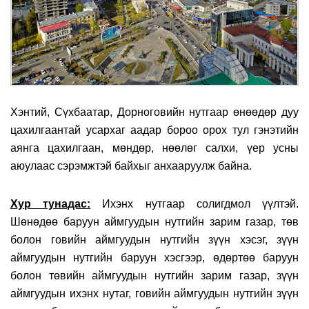
Хэнтий, Сүхбаатар, Дорноговийн нутгаар өнөөдөр дуу
цахилгаантай усархаг аадар бороо орох тул гэнэтийн
аянга цахилгаан, мөндөр, нөөлөг салхи, үер усны
аюулаас сэрэмжтэй байхыг анхааруулж байна.
Хур тунадас:
Ихэнх нутгаар солигдмол үүлтэй.
Шөнөдөө баруун аймгуудын нутгийн зарим газар, төв
болон говийн аймгуудын нутгийн зүүн хэсэг, зүүн
аймгуудын нутгийн баруун хэсгээр, өдөртөө баруун
болон төвийн аймгуудын нутгийн зарим газар, зүүн
аймгуудын ихэнх нутаг, говийн аймгуудын нутгийн зүүн