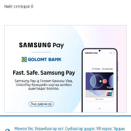
Нийт сэтгэгдэл: 0
Монгол Улс, Улаанбаатар хот, Сүхбаатар дүүрэг, VIII хороо, "Ардын