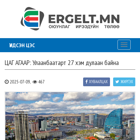
ҮНДСЭН ЦЭС
Toggle
navigati
ЦАГ АГААР: Улаанбаатарт 27 хэм дулаан байна
2025-07-09,
467
ХУВААЛЦАХ
ЖИРГЭХ