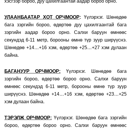
хэсгээр бороо, дуу цахилгаантай аадар бороо орно.
УЛААНБААТАР ХОТ ОРЧМООР
:
Үүлэрхэг. Шөнөдөө
бага зэргийн бороо, өдөртөө дуу цахилгаантай бага
зэргийн аадар бороо орно. Салхи баруун өмнөөс
секундэд 6-11 метр, борооны өмнө түр зуур ширүүснэ.
Шөнөдөө +14…+16 хэм, өдөртөө +25…+27 хэм дулаан
байна.
БАГАНУУР ОРЧМООР:
Үүлэрхэг. Шөнөдөө бага
зэргийн бороо, өдөртөө бороо орно. Салхи баруун
өмнөөс секундэд 6-11 метр, борооны өмнө түр зуур
ширүүснэ. Шөнөдөө +14…+16 хэм, өдөртөө +23…+25
хэм дулаан байна.
ТЭРЭЛЖ ОРЧМООР
:
Үүлэрхэг. Шөнөдөө бага зэргийн
бороо, өдөртөө бороо орно. Салхи баруун өмнөөс