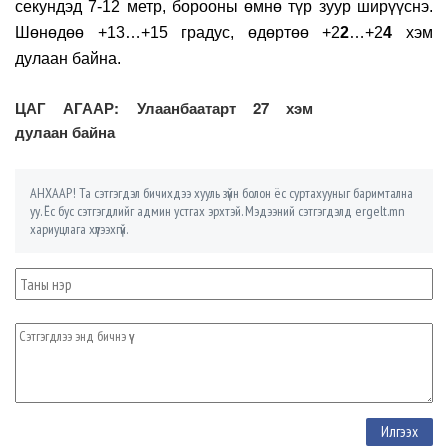
секундэд 7-12 метр, борооны өмнө түр зуур ширүүснэ.
Шөнөдөө +13…+15 градус, өдөртөө +2
2
…+2
4
хэм
дулаан байна.
ЦАГ АГААР: Улаанбаатарт 27 хэм
дулаан байна
АНХААР! Та сэтгэгдэл бичихдээ хууль зүйн болон ёс суртахууныг баримтална
уу. Ёс бус сэтгэгдлийг админ устгах эрхтэй. Мэдээний сэтгэгдэлд ergelt.mn
хариуцлага хүлээхгүй.