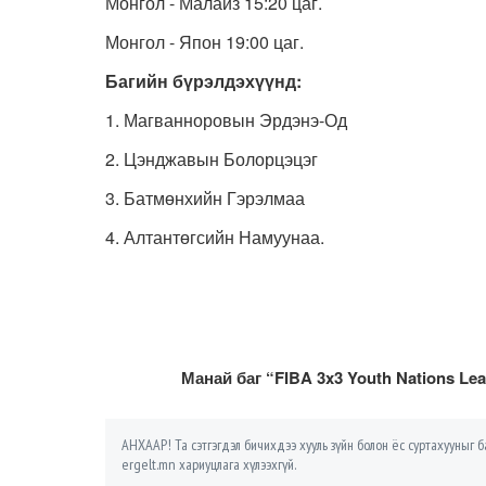
Монгол - Малайз 15:20 цаг.
Монгол - Япон 19:00 цаг.
Багийн бүрэлдэхүүнд:
1. Магванноровын Эрдэнэ-Од
2. Цэнджавын Болорцэцэг
3. Батмөнхийн Гэрэлмаа
4. Алтантөгсийн Намуунаа.
Манай баг “FIBA 3x3 Youth Nations Le
АНХААР! Та сэтгэгдэл бичихдээ хууль зүйн болон ёс суртахууныг ба
ergelt.mn хариуцлага хүлээхгүй.