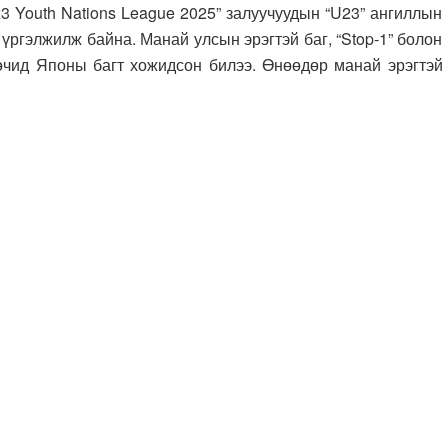
outh Nations League 2025” залуучуудын “U23” ангиллын
үргэлжилж байна. Манай улсын эрэгтэй баг, “Stop-1” болон
 мөчид Японы багт хожидсон билээ. Өнөөдөр манай эрэгтэй