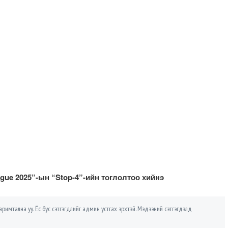
ague 2025”-ын “Stop-4”-ийн тоглолтоо хийнэ
римтална уу. Ёс бус сэтгэгдлийг админ устгах эрхтэй. Мэдээний сэтгэгдэлд