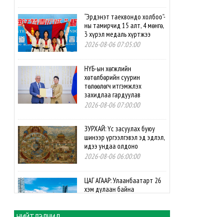
“Эрдэнэт таеквондо холбоо”-
ны тамирчид 15 алт, 4 мөнгө,
3 хүрэл медаль хүртжээ
2026-08-06 07:05:00
НҮБ-ын хөгжлийн
хөтөлбөрийн суурин
төлөөлөгч итгэмжлэх
захидлаа гардуулав
2026-08-06 07:00:00
ЗУРХАЙ: Үс засуулах буюу
шинээр үргээлгэвэл эд эдлэл,
идээ ундаа олдоно
2026-08-06 06:00:00
ЦАГ АГААР: Улаанбаатарт 26
хэм дулаан байна
2026-08-06 06:00:00
НИЙТЛЭЛЧИД