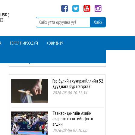
USD )
83
А
ГЭРЭЛТ ИРЭЭДҮЙ
КОВИД-19
ШИНЭ МЭДЭЭ
Гэр бүлийн хүчирхийллийн 52
дуудлага бүртгэгджээ
2026-08-06 10:12:34
Таеквондо-гийн Азийн
аваргын нээлтийн фото
агшин
2026-08-06 07:10:00