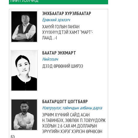
Ховд аймгийн Буянт сумаас
ЭНХБААТАР ХҮРЭЛБААТАР
алга болсон охиныг эрэн
Ерөнхий эрхлэгч
сурвалжилж байна
ХАНУЙ ГОЛЫН ГАНГАН
2026-08-05 13:57:14
ХҮҮХНҮҮДТЭЙ ХАМТ “МАРТ”-
ЛААД...-I
Олон улсын Таеквон-догийн
Ази тивийн аварга
БААТАР ЭНХМАРТ
шалгаруулах XI тэмцээнд 32
орны тамирчид өрсөлдөж
Нийтлэлч
байна
ДЭЭД ӨРӨӨНИЙ ШИРЭЭ
2026-08-05 13:34:07
Зарим голын усны түвшин
нэмэгдэж, Онон, Балж гол
үерийн аюултай түвшинг
БААТАРЦОГТ ЦОГТБАЯР
давжээ
Нэвтрүүлэг, тоймчдын албаны дарга
2026-08-05 12:58:23
ЭРЧИМ ХҮЧНИЙ САЙД АСАН
Н.ТАВИНБЭХ, ЗӨВЛӨХ П.ТОВУУДОРЖ
“Аяллын газрын зураг”-ийн
ХОЁРЫН 2.6 САЯ АМ.ДОЛЛАРЫН
хэвлэмэл хувилбарыг Голомт
ЭРҮҮГИЙН ХЭРЭГ ХЭРХЭН ӨРНӨСӨН
банкны салбараас үнэ
БЭ