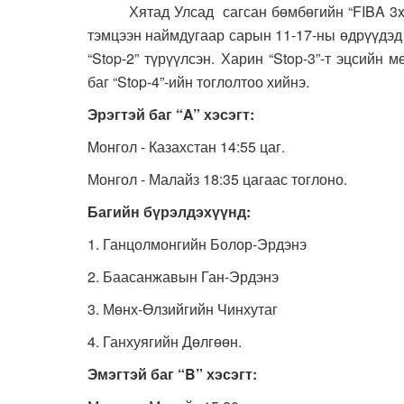
Хятад Улсад сагсан бөмбөгийн “FIBA 3x3 Y
тэмцээн наймдугаар сарын 11-17-ны өдрүүдэд 
“Stop-2” түрүүлсэн. Харин “Stop-3”-т эцсийн
баг “Stop-4”-ийн тоглолтоо хийнэ.
Эрэгтэй баг
“
A
” хэсэгт:
Mонгол - Казахстан 14:55 цаг.
Монгол - Малайз 18:35 цагаас тоглоно.
Багийн бүрэлдэхүүнд:
1. Ганцолмонгийн Болор-Эрдэнэ
2. Баасанжавын Ган-Эрдэнэ
3. Мөнх-Өлзийгийн Чинхутаг
4. Ганхуягийн Дөлгөөн.
Эмэгтэй баг
“
B
” хэсэгт: