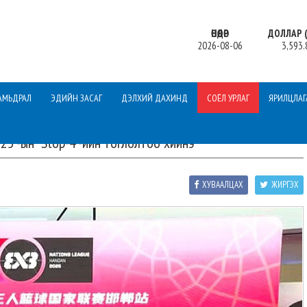
ӨНӨӨДӨР
ДОЛЛАР (
2026-08-06
3,593.
АМЬДРАЛ
ЭДИЙН ЗАСАГ
ДЭЛХИЙ ДАХИНД
СОЁЛ УРЛАГ
ЯРИЛЦЛАГ
25”-ын “Stop-4”-ийн тоглолтоо хийнэ
ХУВААЛЦАХ
ЖИРГЭХ