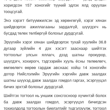
хоригдсон 157 хоногийг түүний эдлэх ялд оруулан
тооцсугай.
Энэ хэрэгт битүүмжилсэн эд хөрөнгөгүй, хэрэг хянан
шийдвэрлэх ажиллагааны зардалгүй, шүүгдэгч нь
бусдад төлөх төлбөргүй болохыг дурдсугай.
Эрүүгийн хэрэг хянан шийдвэрлэх тухай хуулийн 36.8
дугаар зүйлийн 4 дэх хэсэгт зааснаар шийтгэх
тогтоолыг улсын яллагч, дээд шатны прокурор,
шүүгдэгч, хохирогч, тэдгээрийн хууль ёсны төлөөлөгч,
өмгөөлөгч өөрөө гардаж авснаас хойш 14 хоногийн
дотор Нийслэлийн Эрүүгийн хэргийн давж заалдах
шатны шүүхэд давж заалдах гомдол гаргах, эсэргүүцэл
бичих эрхтэй болохыг дурдсугай.
Шийтгэх тогтоол нь уншиж сонсгосноор хүчинтэй болох
ба давж заалдах гомдол, эсэргүүцэл бичигдсэн
тохиолдолд тогтоолын биелэлтийг түдгэлзүүлж, тогтоол