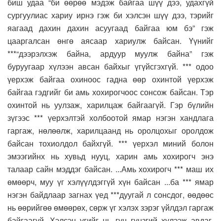
биш удаа “би өөрөө мэдэж байгаа шүү дээ, удахгүй
сургуулиас хариу ирнэ гэж би хэлсэн шүү дээ, тэрийг
яагаад дахин дахин асуугаад байгаа юм бэ” гэж
цааргалсан өнгө аясаар хариулж байсан. Үүнийг
***“дээрэлхэж байна, ардуур муулж байна” гэж
буруугаар хүлээн авсан байхыг үгүйсгэхгүй. *** одоо
үерхэж байгаа охиноос гадна өөр охинтой үерхэж
байгаа гэдгийг би амь хохирогчоос сонсож байсан. Тэр
охинтой нь уулзаж, харилцаж байгаагүй. Гэр бүлийн
зүгээс *** үерхэлтэй холбоотой ямар нэгэн хандлага
гаргаж, нөлөөлж, харилцаанд нь оролцохыг оролдож
байсан тохиолдол байхгүй. *** үерхэл миний болон
эмээгийнх нь хувьд нууц, харин амь хохирогч энэ
талаар сайн мэддэг байсан. ...Амь хохирогч *** маш их
өмөөрч, муу үг хэлүүлдэггүй хүн байсан ...ба *** ямар
нэгэн байдлаар загнах үед ***дуугай л сонсдог, өөдөөс
нь өөрийгөө өмөөрөх, сөрж үг хэлэх зэрэг үйлдэл гаргаж
байгаагүй. Хэлсэн үгийг нь гүн гүнзгий хүлээж авдаг.