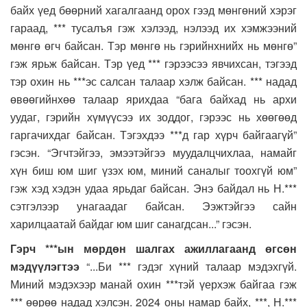
байх үед бөөрний хагалгаанд орох гээд мөнгөний хэрэг
гараад, *** тусалъя гэж хэлээд, нэлээд их хэмжээний
мөнгө өгч байсан. Тэр мөнгө нь гэрийнхнийх нь мөнгө”
гэж ярьж байсан. Тэр үед *** гэрээсээ явчихсан, тэгээд
тэр охин нь ***эс салсан талаар хэлж байсан. *** надад
өвөөгийнхөө талаар ярихдаа “бага байхад нь архи
уудаг, гэрийн хүмүүсээ их зоддог, гэрээс нь хөөгөөд
гаргачихдаг байсан. Тэгэхдээ ***д гар хүрч байгаагүй”
гэсэн. “Эгчтэйгээ, эмээтэйгээ муудалцчихлаа, намайг
хүн биш юм шиг үзэх юм, миний саналыг тоохгүй юм”
гэж хэд хэдэн удаа ярьдаг байсан. Энэ байдал нь Н.***
сэтгэлээр унагаадаг байсан. Ээжтэйгээ сайн
харилцаатай байдаг юм шиг санагдсан...” гэсэн.
Гэрч ***ын мөрдөн шалгах ажиллагаанд өгсөн
мэдүүлэгтээ
“...Би *** гэдэг хүний талаар мэдэхгүй.
Миний мэдэхээр манай охин ***тэй үерхэж байгаа гэж
*** өөрөө надад хэлсэн. 2024 оны намар байх, ***, Н.***