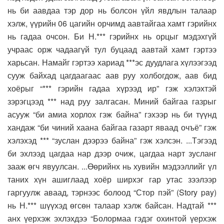
нь би аавдаа тэр дор нь болсон үйл явдлын талаар
хэлж, үүрийн 06 цагийн орчимд аавтайгаа хамт гэрийнх
нь гадаа очсон. Би Н.*** гэрийнх нь орцыг мэдэхгүй
учраас орж чадаагүй тул буцаад аавтай хамт гэртээ
харьсан. Намайг гэртээ хариад ***эс дуудлага хүлээгээд
сууж байхад цагдаагаас аав руу холбогдож, аав бид
хоёрыг “*** гэрийн гадаа хүрээд ир” гэж хэлэхтэй
зэрэгцээд *** над руу залгасан. Миний байгаа газрыг
асууж “би амиа хорлох гэж байна” гэхээр нь би түүнд
хандаж “би чиний хаана байгаа газарт яваад очъё” гэж
хэлэхэд *** “зуслан дээрээ байна” гэж хэлсэн. ...Тэгээд
би эхлээд цагдаа нар дээр очиж, цагдаа нарт зусланг
зааж өгч явуулсан. ...Өөрийнх нь хувийн мэдээллийг үл
таних хүн ашиглаад хоёр ширхэг гар утас зээлээр
гаргуулж аваад, тэрнээс болоод “Стор пэй” (Story pay)
нь Н.*** шүүхэд өгсөн талаар хэлж байсан. Надтай ***
анх үерхэж эхлэхдээ “Болормаа гэдэг охинтой үерхэж