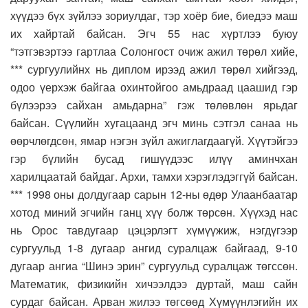
хүүдээ бүх зүйлээ зориулдаг, тэр хоёр бие, биедээ маш
их хайртай байсан. Эгч 55 нас хүртлээ буюу
“тэтгэвэртээ гартлаа Солонгост очиж ажил төрөл хийе,
*** сургуулийнх нь диплом ирээд ажил төрөл хийгээд,
одоо үерхэж байгаа охинтойгоо амьдраад цаашид гэр
бүлээрээ сайхан амьдарна” гэж төлөвлөн ярьдаг
байсан. Сүүлийн хугацаанд эгч минь сэтгэл санаа нь
өөрчлөгдсөн, ямар нэгэн зүйл ажиглагдаагүй. Хүүтэйгээ
гэр бүлийн бусад гишүүдээс илүү аминчхан
харилцаатай байдаг. Архи, тамхи хэрэглэдэггүй байсан.
*** 1998 оны долдугаар сарын 12-ны өдөр Улаанбаатар
хотод миний эгчийн ганц хүү болж төрсөн. Хүүхэд нас
нь Орос тавдугаар цэцэрлэгт хүмүүжиж, нэгдүгээр
сургуульд 1-8 дугаар ангид суралцаж байгаад, 9-10
дугаар ангиа “Шинэ эрин” сургуульд суралцаж төгссөн.
Математик, физикийн хичээлдээ дуртай, маш сайн
сурдаг байсан. Арван жилээ төгсөөд Хүмүүнлэгийн их