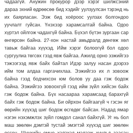
чадаагүй. Анужин прокурор дээр хэрэг шилжсэний
дараа эхний өдрөөсөө бид хэдийг уулзуулсан тэрэнд нь
их баярласан. Ээж бид хоёроос уулзах болгондоо
уучлалт гуйсан. Үнэхээр харамсалтай байна. Одоо
хүртэл ойлгож чадахгүй байна. Бүхэл бүтэн зургаан сар
өнгөрсөн байна. 27-хон настай амьдралд дөнгөж хөл
тавьж байгаа хүүхэд. Ийм хэрэг болоогүй бол одоо
сургуулиа төгсөх гээд явж байгаа. Ажилд орно ээжийгээ
тэжээгээд явж байх байтал Идэр залуу насан дээрээ
ийм том алдаа гаргачихлаа. Ээжийгээ их л зовоож
байна гээд бодчихсон юм болов уу даа гэж бодож
байна. Ээжийгээ зовоохгүй гээд ийм зүйл хийсэн байх
гэж бодож байна. Бүх насаараа харамсаад барахгүй
байх гэж бодож байна. Би ойрхон байгаагүй ч гэсэн яг
өөрийн хүүхэд шиг бодож өсгөдөг байсан. Надад ямар
нэгэн нэхэмжлэх зүйл гомдол санал байхгүй. Уг нь бол
маш зөөлөн дэмтэй тустай эмэгтэй хүүхэд шиг зөөлөн
өссөн. Шүүхийн өмнө хэлэхэд мэдээж хуульд заасан