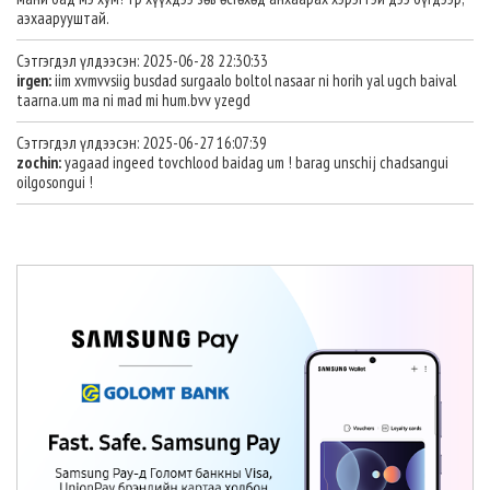
аэхаарууштай.
Сэтгэгдэл үлдээсэн: 2025-06-28 22:30:33
irgen:
iim xvmvvsiig busdad surgaalo boltol nasaar ni horih yal ugch baival
taarna.um ma ni mad mi hum.bvv yzegd
Сэтгэгдэл үлдээсэн: 2025-06-27 16:07:39
zochin:
yagaad ingeed tovchlood baidag um ! barag unschij chadsangui
oilgosongui !