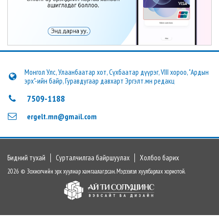
Монгол Улс, Улаанбаатар хот, Сүхбаатар дүүрэг, VIII хороо, "Ардын
эрх"-ийн байр, Гуравдугаар давхарт Эргэлт.мн редакц
7509-1188
ergelt.mn@gmail.com
Бидний тухай
Сурталчилгаа байршуулах
Холбоо барих
2026 © Зохиогчийн эрх хуулиар хамгаалагдсан. Мэдээлэл хуулбарлах хориотой.