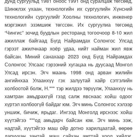
дунд сургуульд 1981 оноос 1991 онд суралцаж төгсөөд,
Шинжлэх ухаан, технологийн их сургуулийн Хүнсний
технологийн сургуулийг Хоолны технологич, инженер
мэргэжил эзэмшиж төгссөн. Их сургуулиа төгсөөд
“Чингис” зочид буудлын ресторанд тогоочоор 8-10 жил
ажиллаж байгаад Бүгд Найрамдах Солонгос Улсад
гэрээт ажилчнаар хоёр удаа, нийт найман жил явж
байсан. Миний санахаар 2023 онд Бүгд Найрамдах
Солонгос Улсаас гэрээний хугацаа нь дуусаад Монгол
Улсад ирсэн. Эгч маань 1998 онд арван жилийн
ангийнхаа Улаанхүү гэх залуутай хайр сэтгэлийн
холбоотой болж, Н.*** тэр жилдээ төрүүлж, Улаанхүү нь
хамтран амьдрахгүй гээд салж явснаас хойш одоог
хүртэл холбоогүй байдаг юм. Эгч минь Солонгос хэлээр
уншиж, бичиж, ярьдаг. Ингээд Монголд ирснээс хойш
хүүтэйгээ ***од амьдарч байсан юм. Эгч минь ээж,
надтай, хүүтэйгээ маш ойр дотно харилцаатай, өөрөө
даруухан зантай, маш сайхан амттай хоол хийдэг,