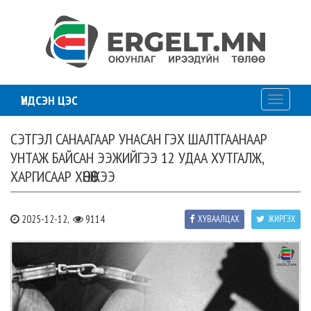
ҮНДСЭН ЦЭС
Toggle
navigati
СЭТГЭЛ САНААГААР УНАСАН ГЭХ ШАЛТГААНААР
УНТАЖ БАЙСАН ЭЭЖИЙГЭЭ 12 УДАА ХУТГАЛЖ,
ХАРГИСААР ХӨНӨӨЖЭЭ
2025-12-12,
9114
ХУВААЛЦАХ
ЖИРГЭХ