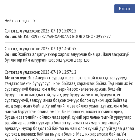
Нийт сэтгэгдэл: 5
Сэтгэгдэл үлдээсэн: 2025-07-19 15:09:15
Зочин:
ANUSDI80955877VANXANDAAD BOOB XXNO80955877
Сэтгэгдэл үлдээсэн: 2025-07-19 14:30:35
Зочин:
Эхийгээ алдаг үнэхээр харгис алуурчин бна да . Яавч засрахгүй
буг чөтгөр ийм алуурчин шоронд үхсэн дээр дээ.
Сэтгэгдэл үлдээсэн: 2025-07-19 12:57:12
Монгол хүн:
Энэ Америкт сураад ирсэн гэх нэртэй нэлээд залуучууд
тэндээс зөвхөн бурууг сурч ирж бөйгаад харамсаж бөйна. Тэд маш их ёс
суртахуунгүй бөгөөд юм л бол өөрийн эрх чөлөөгөө ярьсан, бүгдийг
буруушаасан хандлагтай, Бусад руу буруугаа чихсэн, бүдүүлэг, ёс
суртахуунгүй, залхуу, амиа бодсон хүмүүс болон хувирч ирж бөйгаад
ихэд харамсагч бөйна. Хүний үгийг ч зөв ойлгох ухаан дутаж, юм л бол
намайг буруутгаж байна, эморч, биеэ өмөөрч, зөвхөн өөрийгөө ярих,
бусдын сэтгэлийг ч ойлгох чадваргүй, хүний эрх чөлөө гэдгийг урвуугаар
өөрийн арчаагүйг нуух арга болгон хувиргах г.м ямар ч зорилглгүй,
арчаагүй мухар бодолтой байгаа нь маш олон хүний дургүйг удаа дараа
хүргэхэд нөлөөлж байгаа нь үнэн болно. Маш их харамсаж байна. Ум
мани бад мэ хум! Үр хүүхдээ зөв өсгөхөд анхаарах хэрэгтэй дээ бүгдээр,