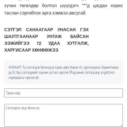
хүчин төгөлдөр болтол шүүгдэгч ***д цагдан хорих
таслан сэргийлэх арга хэмжээ авсугай.
СЭТГЭЛ САНААГААР УНАСАН ГЭХ
ШАЛТГААНААР УНТАЖ БАЙСАН
ЭЭЖИЙГЭЭ 12 УДАА ХУТГАЛЖ,
ХАРГИСААР ХӨНӨӨЖЭЭ
АНХААР! Та сэтгэгдэл бичихдээ хууль зүйн болон ёс суртахууныг баримтална
уу. Ёс бус сэтгэгдлийг админ устгах эрхтэй. Мэдээний сэтгэгдэлд ergelt.mn
хариуцлага хүлээхгүй.