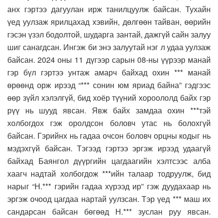
анх гэртээ дагуулан ирж танилцуулж байсан. Тухайн
үед уулзаж ярилцахад хэвийн, дөлгөөн тайван, өөрийн
гэсэн үзэл бодолтой, шударга зантай, дажгүй сайн залуу
шиг санагдсан. Ингэж би энэ залуутай нэг л удаа уулзаж
байсан. 2024 оны 11 дүгээр сарын 08-ны үүрээр манай
гэр бүл гэртээ унтаж амарч байхад охин *** манай
өрөөнд орж ирээд “*** сонин юм яриад байна” гэдгээс
өөр зүйл хэлэлгүй, бид хоёр түүний хороололд байх гэр
рүү нь шууд явсан. Явж байх замдаа охин ***тэй
холбогдох гэж оролдсон боловч утас нь болохгүй
байсан. Гэрийнх нь гадаа очсон боловч орцны кодыг нь
мэдэхгүй байсан. Тэгээд гэртээ эргэж ирээд удаагүй
байхад Баянгол дүүргийн цагдаагийн хэлтсээс алба
хаагч надтай холбогдож ***ийн талаар тодруулж, бид
нарыг “Н.*** гэрийн гадаа хүрээд ир” гэж дуудахаар нь
эргэж очоод цагдаа нартай уулзсан. Тэр үед *** маш их
сандарсан байсан бөгөөд Н.*** зуслан руу явсан.