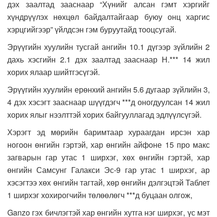
дэх заалтад зааснаар “Хүнийг алсан гэмт хэргийг
хүндрүүлэх нөхцөл байдалтайгаар буюу онц харгис
хэрцгийгээр” үйлдсэн гэм буруутайд тооцсугай.
Эрүүгийн хуулийн тусгай ангийн 10.1 дүгээр зүйлийн 2
дахь хэсгийн 2.1 дэх заалтад зааснаар Н.*** 14 жил
хорих ялаар шийтгэсүгэй.
Эрүүгийн хуулийн ерөнхий ангийн 5.6 дугаар зүйлийн 3,
4 дэх хэсэгт зааснаар шүүгдэгч ***д оногдуулсан 14 жил
хорих ялыг нээлттэй хорих байгууллагад эдлүүлсүгэй.
Хэрэгт эд мөрийн баримтаар хураагдан ирсэн хар
ногоон өнгийн гэртэй, хар өнгийн айфоне 15 про макс
загварын гар утас 1 ширхэг, хөх өнгийн гэртэй, хар
өнгийн Самсунг Галакси Эс-9 гар утас 1 ширхэг, ар
хэсэгтээ хөх өнгийн тагтай, хөр өнгийн дэлгэцтэй Таблет
1 ширхэг хохирогчийн төлөөлөгч ***д буцаан олгож,
Ganzo гэх бичлэгтэй хар өнгийн хутга нэг ширхэг, үс мэт