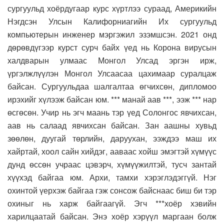
сургуульд хоёрдугаар курс хүртлээ сураад, Америкийн
Нэгдсэн Улсын Калифорниагийн Их сургуульд
компьютерын инженер мэргэжил эзэмшсэн. 2021 онд
дөрөвдүгээр курст сурч байх үед нь Корона вирусын
халдварын улмаас Монгол Улсад эргэн ирж,
үргэлжлүүлэн Монгол Улсаасаа цахимаар суралцаж
байсан. Сургуульдаа шалгалтаа өгчихсөн, дипломоо
ирэхийг хүлээж байсан юм. *** манай аав ***, ээж *** нар
өсгөсөн. Учир нь эгч маань тэр үед Солонгос явчихсан,
аав нь салаад явчихсан байсан. Зан аашны хувьд
зөөлөн, дуугай төрлийн, даруухан, ээждээ маш их
хайртай, хоол сайн хийдэг, ааваас хойш эмэгтэй хүмүүс
дунд өссөн учраас цэвэрч, хүмүүжилтэй, тусч зантай
хүүхэд байгаа юм. Архи, тамхи хэрэглэдэггүй. Нэг
охинтой үерхэж байгаа гэж сонсож байснаас биш би тэр
охиныг нь харж байгаагүй. Эгч ***хоёр хэвийн
харилцаатай байсан. Энэ хоёр хэрүүл маргаан болж