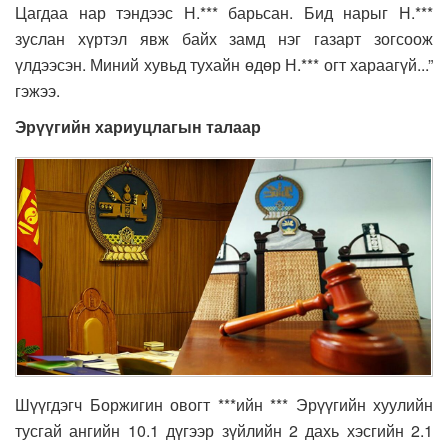
Цагдаа нар тэндээс Н.*** барьсан. Бид нарыг Н.***
зуслан хүртэл явж байх замд нэг газарт зогсоож
үлдээсэн. Миний хувьд тухайн өдөр Н.*** огт хараагүй...”
гэжээ.
Эрүүгийн хариуцлагын талаар
Шүүгдэгч Боржигин овогт ***ийн *** Эрүүгийн хуулийн
тусгай ангийн 10.1 дүгээр зүйлийн 2 дахь хэсгийн 2.1