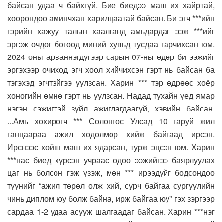
байсан удаа ч байхгүй. Бие биедээ маш их хайртай,
хоорондоо аминчхан харилцаатай байсан. Би эгч ***ийн
гэрийн хажуу талын хаалганд амьдардаг ээж ***ийг
эргэж очдог бөгөөд миний хувьд тусдаа гарчихсан юм.
2024 оны арваннэгдүгээр сарын 07-ны өдөр би ээжийг
эргэхээр очиход эгч хоол хийчихсэн гэрт нь байсан ба
тэгэхэд эгчтэйгээ уулзсан. Харин *** тэр өдрөөс хоёр
хоногийн өмнө гэрт нь уулзсан. Надад тухайн үед ямар
нэгэн сэжигтэй зүйл ажиглагдаагүй, хэвийн байсан.
...Амь хохирогч *** Солонгос Улсад 10 гаруй жил
ганцаараа ажил хөдөлмөр хийж байгаад ирсэн.
Ирснээс хойш маш их ядарсан, турж эцсэн юм. Харин
***нас биед хүрсэн учраас одоо ээжийгээ баярлуулах
цаг нь болсон гэж үзэж, мөн *** ирээдүйг бодсондоо
түүнийг “ажил төрөл олж хий, сурч байгаа сургуулийн
чинь диплом юу болж байна, ирж байгаа юу” гэх зэргээр
сардаа 1-2 удаа асууж шалгаадаг байсан. Харин ***нэг