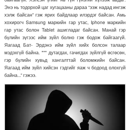
Энэ нь тодорхой цаг хугацааны дараа “ээж надад ингэж
хэлж байсан” гэж ярих байдлаар илэрдэг байсан. Амь
хохирогч Samsung маркийн гар утас, Iphone маркийн
гар утас болон Tablet ашигладаг байсан. Манай гэр
бүлийн зүгээс ийм зүйл болно гэж бодож байгаагүй.
Яагаад Бат- Эрдэнэ ийм зүйл хийх болсон талаар
мэдэхгүй байна. *** дутагдах, гачигдах зүйлгүй өсгөсөн,
гэр бүлийн хувьд хангалттай боломжийн байсан.
Яагаад ийм зүйл хийсэн гэдгийг яаж ч бодоод олохгүй
байна...” гэжээ.