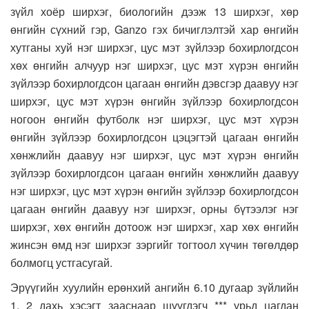
зүйл хоёр ширхэг, биологийн дээж 13 ширхэг, хөр
өнгийн сүхний гэр, Ganzo гэх бичиглэлтэй хар өнгийн
хутганы хуй нэг ширхэг, цус мэт зүйлээр бохирлогдсон
хөх өнгийн алчуур нэг ширхэг, цус мэт хүрэн өнгийн
зүйлээр бохирлогдсон цагаан өнгийн дэвсгэр даавуу нэг
ширхэг, цус мэт хүрэн өнгийн зүйлээр бохирлогдсон
ногоон өнгийн футболк нэг ширхэг, цус мэт хүрэн
өнгийн зүйлээр бохирлогдсон цэцэгтэй цагаан өнгийн
хөнжлийн даавуу нэг ширхэг, цус мэт хүрэн өнгийн
зүйлээр бохирлогдсон цагаан өнгийн хөнжлийн даавуу
нэг ширхэг, цус мэт хүрэн өнгийн зүйлээр бохирлогдсон
цагаан өнгийн даавуу нэг ширхэг, орны бүтээлэг нэг
ширхэг, хөх өнгийн дотоож нэг ширхэг, хар хөх өнгийн
жинсэн өмд нэг ширхэг зэргийг тогтоол хүчин төгөлдөр
болмогц устгасугай.
Эрүүгийн хуулийн ерөнхий ангийн 6.10 дугаар зүйлийн
1, 2 дахь хэсэгт зааснаар шүүгдэгч *** урьд цагдан