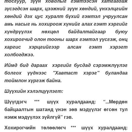
тосгуур, зүүн ховдлыг гэмтээсэн хатгагдаж
зүсэгдсэн шарх, цээжний зүүн хөндий, үнхэлцгийн
хөндий дэх цус хуралт бүхий гэмтэл учруулсан
амь насыг нь хохироож хүнийг алах гэмт хэргийг
хүндрүүлэх нөхцөл байдалтайгаар буюу
хохирогчид олон тооны шарх гэмтэл үүсгэж, онц
харгис хэрцгийгээр алсан гэмт хэрэгт
холбогджээ.
Иймд бид дараах хэргийг бусдад сэрэмжлүүлэг
болгох үүднээс "Хавтаст хэрэг" буландаа
тоймлон хүргэж байна.
Шүүхийн хэлэлцүүлэгт:
Шүүгдэгч *** шүүх хуралдаанд: “...Мөрдөн
байцаалтын шатанд үнэн зөв мэдүүлэг өгсөн тул
нэмж мэдүүлэх зүйлгүй” гэв.
Хохирогчийн төлөөлөгч *** шүүх хуралдаанд: