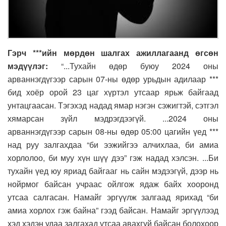
Гэрч ***ийн мөрдөн шалгах ажиллагаанд өгсөн
мэдүүлэг:
“...Тухайн өдөр буюу 2024 оны
арваннэгдүгээр сарын 07-ны өдөр урьдын адилаар ***
бид хоёр орой 23 цаг хүртэл утсаар ярьж байгаад
унтацгаасан. Тэгэхэд надад ямар нэгэн сэжигтэй, сэтгэл
хямарсан зүйл мэдрэгдээгүй. ...2024 оны
арваннэгдүгээр сарын 08-ны өдөр 05:00 цагийн үед ***
над руу залгахдаа “би ээжийгээ алчихлаа, би амиа
хорлолоо, би муу хүн шүү дээ” гэж надад хэлсэн. ...Би
тухайн үед юу яриад байгааг нь сайн мэдээгүй, дээр нь
нойрмог байсан учраас ойлгож ядаж байх хооронд
утсаа салгасан. Намайг эргүүлж залгаад ярихад “би
амиа хорлох гэж байна” гээд байсан. Намайг эргүүлээд
хэд хэдэн удаа залгахад утсаа авахгүй байсан болохоор