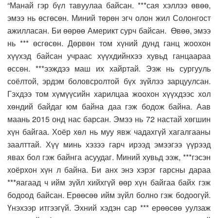
“Манай гэр бүл тавуулаа байсан. ***сая хэллээ өвөө,
эмээ нь өсгөсөн. Миний төрөн эгч олон жил Солонгост
ажилласан. Би өөрөө Америкт сурч байсан. Өвөө, эмээ
нь *** өсгөсөн. Дөрвөн том хүний дунд ганц жоохон
хүүхэд байсан учраас хүүхдийнхээ хувьд ганцаараа
өссөн. ***ээждээ маш их хайртай. Ээж нь сургууль
соёлтой, эрдэм боловсролтой бүх зүйлээ зарцуулсан.
Гэхдээ том хүмүүсийн харилцаа жоохон хүүхдээс хол
хөндий байдаг юм байна даа гэж бодож байна. Аав
маань 2015 онд нас барсан. Эмээ нь 72 настай хөгшин
хүн байгаа. Хоёр хөл нь муу явж чадахгүй хагалгааны
заалттай. Хүү минь хэзээ гарч ирээд эмээгээ үүрээд
явах бол гэж байнга асуудаг. Миний хувьд ээж, ***гэсэн
хоёрхон хүн л байна. Би анх энэ хэрэг гарсны дараа
***яагаад ч ийм зүйл хийхгүй өөр хүн байгаа байх гэж
бодоод байсан. Ерөөсөө ийм зүйл болно гэж бодоогүй.
Үнэхээр итгээгүй. Эхний хэдэн сар *** ерөөсөө уулзаж