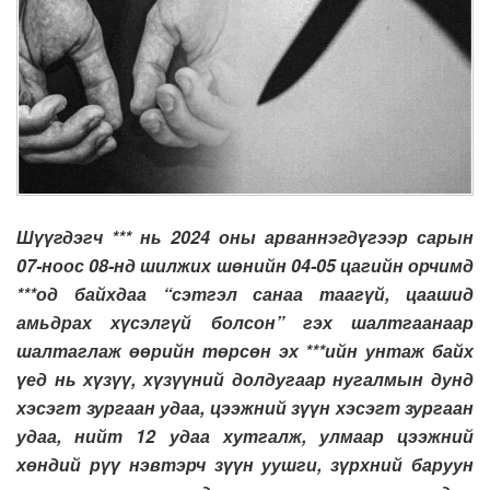
Шүүгдэгч *** нь 2024 оны арваннэгдүгээр сарын
07-ноос 08-нд шилжих шөнийн 04-05 цагийн орчимд
***од байхдаа “сэтгэл санаа таагүй, цаашид
амьдрах хүсэлгүй болсон” гэх шалтгаанаар
шалтаглаж өөрийн төрсөн эх ***ийн унтаж байх
үед нь хүзүү, хүзүүний долдугаар нугалмын дунд
хэсэгт зургаан удаа, цээжний зүүн хэсэгт зургаан
удаа, нийт 12 удаа хутгалж, улмаар цээжний
хөндий рүү нэвтэрч зүүн уушги, зүрхний баруун