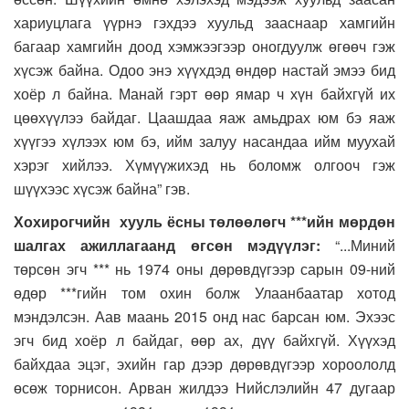
хариуцлага үүрнэ гэхдээ хуульд зааснаар хамгийн
багаар хамгийн доод хэмжээгээр оногдуулж өгөөч гэж
хүсэж байна. Одоо энэ хүүхдэд өндөр настай эмээ бид
хоёр л байна. Манай гэрт өөр ямар ч хүн байхгүй их
цөөхүүлээ байдаг. Цаашдаа яаж амьдрах юм бэ яаж
хүүгээ хүлээх юм бэ, ийм залуу насандаа ийм муухай
хэрэг хийлээ. Хүмүүжихэд нь боломж олгооч гэж
шүүхээс хүсэж байна” гэв.
Хохирогчийн хууль ёсны төлөөлөгч ***ийн мөрдөн
шалгах ажиллагаанд өгсөн мэдүүлэг:
“...Миний
төрсөн эгч *** нь 1974 оны дөрөвдүгээр сарын 09-ний
өдөр ***гийн том охин болж Улаанбаатар хотод
мэндэлсэн. Аав маань 2015 онд нас барсан юм. Эхээс
эгч бид хоёр л байдаг, өөр ах, дүү байхгүй. Хүүхэд
байхдаа эцэг, эхийн гар дээр дөрөвдүгээр хороололд
өсөж торнисон. Арван жилдээ Нийслэлийн 47 дугаар