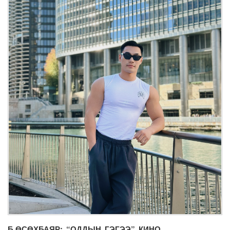
Б.ӨСӨХБАЯР: “ОДДЫН ГЭГЭЭ” КИНО