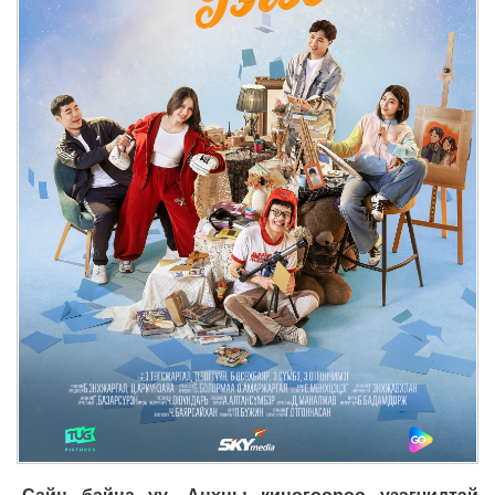
-Сайн байна уу. Анхны киногоороо үзэгчидтэй