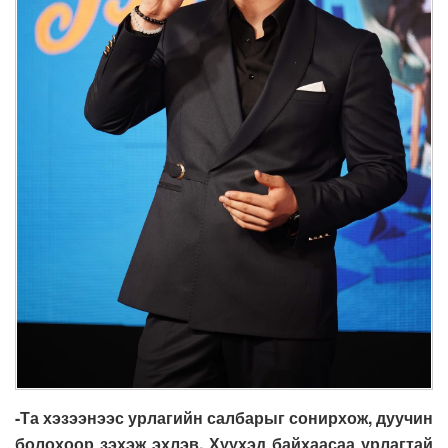
-Та хэзээнээс урлагийн салбарыг сонирхож, дуучин
болохоор зэхэж эхлэв. Хүүхэд байхаасаа урлагтай