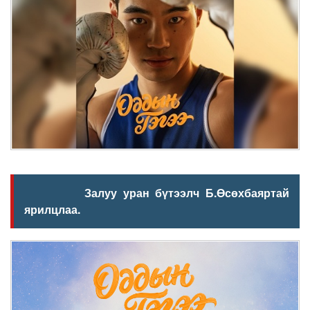
Залуу уран бүтээлч Б.Өсөхбаяртай
ярилцлаа.