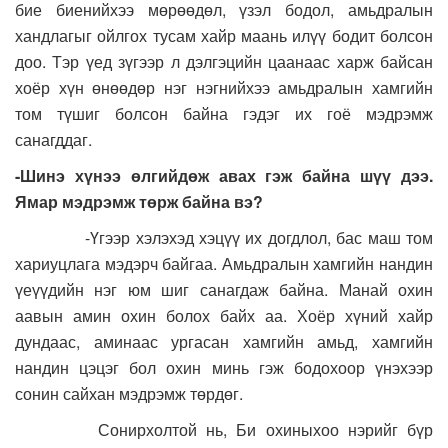
бие биенийхээ мөрөөдөл, үзэл бодол, амьдралын
хандлагыг ойлгох тусам хайр маань илүү бодит болсон
доо. Тэр үед зүгээр л дэлгэцийн цаанаас харж байсан
хоёр хүн өнөөдөр нэг нэгнийхээ амьдралын хамгийн
том түшиг болсон байна гэдэг их гоё мэдрэмж
санагддаг.
-Шинэ хүнээ өлгийдөж авах гэж байна шүү дээ.
Ямар мэдрэмж төрж байна вэ?
-Үгээр хэлэхэд хэцүү их догдлол, бас маш том
хариуцлага мэдэрч байгаа. Амьдралын хамгийн нандин
үеүүдийн нэг юм шиг санагдаж байна. Манай охин
аавын амин охин болох байх аа. Хоёр хүний хайр
дундаас, аминаас ургасан хамгийн амьд, хамгийн
нандин цэцэг бол охин минь гэж бодохоор үнэхээр
сонин сайхан мэдрэмж төрдөг.
Сонирхолтой нь, Би охиныхоо нэрийг бүр