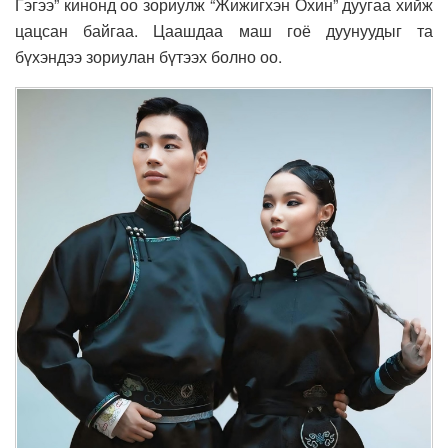
Гэгээ” кинонд оо зориулж “Жижигхэн Охин” дуугаа хийж
цацсан байгаа. Цаашдаа маш гоё дуунуудыг та
бүхэндээ зориулан бүтээх болно оо.