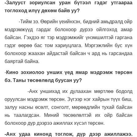
-Залууст зориулсан уран бүтээл гэдэг утгаараа
тоглоход илүү дөхөм байв уу?
-Тийм ээ. Өөрийн үеийнхэн, бидний амьдралд ойр
мэдрэмжүүд гардаг болохоор дүрээ ойлгоход амар
байсан. Гэхдээ яг тэр мэдрэмжийг үнэмшилтэй гаргана
гэдэг өөрөө бас том хариуцлага. Мэргэжлийн бус хүн
болохоор жаахан айдастай байсан ч ард нь гарсандаа
баяртай байна.
-
Кино зохиолоо унших үед ямар мэдрэмж төрсөн
бэ. Таны төсөөлөлд буусан уу?
-Анх уншихад их дулаахан мөртлөө бодолд
оруулсан мэдрэмж төрсөн. Зүгээр нэг хайрын түүх биш,
залуу насны өсөлт, сонголт, мөрөөдлийн тухай байсан
нь таалагдсан. Миний төсөөлөлтэй их ойр байсан
болохоор дүр дээрээ ажиллах хүсэл төрсөн.
-Анх удаа кинонд тоглож, дүр дээр ажиллажээ.