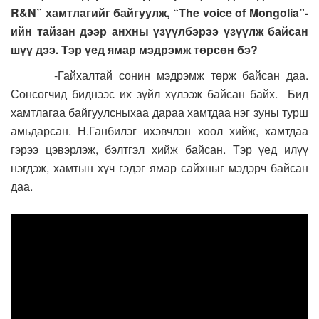
R&N” хамтлагийг байгуулж, “The voice of Mongolia”-
ийн тайзан дээр анхны үзүүлбэрээ үзүүлж байсан
шүү дээ. Тэр үед ямар мэдрэмж төрсөн бэ?
-Гайхалтай сонин мэдрэмж төрж байсан даа.
Сонсогчид биднээс их зүйл хүлээж байсан байх. Бид
хамтлагаа байгуулсныхаа дараа хамтдаа нэг зуны турш
амьдарсан. Н.Ганбилэг ихэвчлэн хоол хийж, хамтдаа
гэрээ цэвэрлэж, бэлтгэл хийж байсан. Тэр үед илүү
нэгдэж, хамтын хүч гэдэг ямар сайхныг мэдэрч байсан
даа.