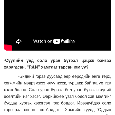
-Сүүлийн үед соло уран бүтээл цацаж байгаа
харагдсан. “R&N” хамтлаг тарсан юм уу?
-Бидний гэрээ дуусаад өөр өөрсдийн өнгө төрх,
хөгжмийн мэдрэмжээ илүү нээж, туршиж байгаа үе гэж
хэлж болно. Соло уран бүтээл бол уран бүтээлч хүний
өсөлтийн нэг хэсэг. Өөрийнхөө үзэл бодол хэв маягийг
бусдад хүргэх хэрэгсэл гэж боддог. Ирээдүйдээ соло
карьераа хөөнө гэж боддог . Хамгийн сүүлд “Оддын