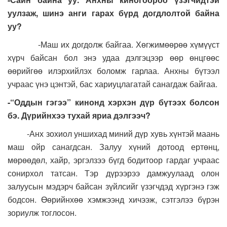
уулзаж, шинэ анги гарах бүрд догдлолтой байна
уу?
-Маш их догдолж байгаа. Хөгжимөөрөө хүмүүст
хүрч байсан бол энэ удаа дэлгэцээр өөр өнцгөөс
өөрийгөө илэрхийлэх боломж гарлаа. Анхны бүтээл
учраас үнэ цэнтэй, бас хариуцлагатай санагдаж байгаа.
-“Оддын гэгээ” кинонд хэрхэн дүр бүтээх болсон
бэ. Дүрийнхээ тухай яриа дэлгээч?
-Анх зохиол уншихад миний дүр хувь хүнтэй маань
маш ойр санагдсан. Залуу хүний дотоод ертөнц,
мөрөөдөл, хайр, эргэлзээ бүгд бодитоор гардаг учраас
сонирхол татсан. Тэр дүрээрээ дамжуулаад олон
залуусын мэдэрч байсан зүйлсийг үзэгчдэд хүргэнэ гэж
бодсон. Өөрийнхөө хэмжээнд хичээж, сэтгэлээ бүрэн
зориулж тоглосон.