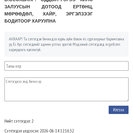
ЗАЛУУСЫН ДОТООД ЕРТӨНЦ,
МӨРӨӨДӨЛ, ХАЙР, ЭРГЭЛЗЭЭГ
БОДИТООР ХАРУУЛНА
АНХААР! Та сэтгэгдэл бичихдээ хууль зүйн болон ёс суртахууныг баримтална
уу. Ёс бус сэтгэгдлийг админ устгах эрхтэй. Мэдээний сэтгэгдэлд ergelt.mn
хариуцлага хүлээхгүй.
Нийт сэтгэгдэл: 2
Сэтггэгдэл үлдээсэн: 2026-06-14 12:16:32