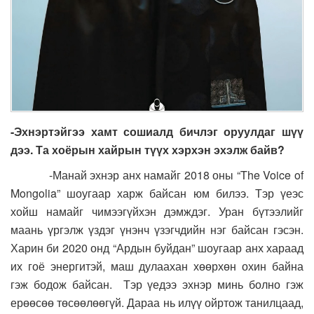
-Эхнэртэйгээ хамт сошиалд бичлэг оруулдаг шүү
дээ. Та хоёрын хайрын түүх хэрхэн эхэлж байв?
-Манай эхнэр анх намайг 2018 оны “The Voice of
Mongolia” шоугаар харж байсан юм билээ. Тэр үеэс
хойш намайг чимээгүйхэн дэмждэг. Уран бүтээлийг
маань үргэлж үздэг үнэнч үзэгчдийн нэг байсан гэсэн.
Харин би 2020 онд “Ардын буйдан” шоугаар анх хараад
их гоё энергитэй, маш дулаахан хөөрхөн охин байна
гэж бодож байсан. Тэр үедээ эхнэр минь болно гэж
ерөөсөө төсөөлөөгүй. Дараа нь илүү ойртож танилцаад,