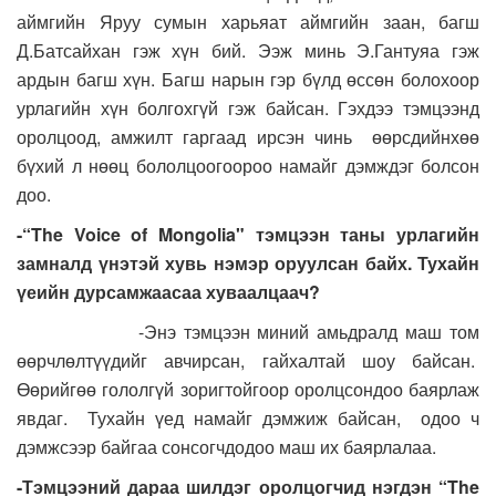
аймгийн Яруу сумын харьяат аймгийн заан, багш
Д.Батсайхан гэж хүн бий. Ээж минь Э.Гантуяа гэж
ардын багш хүн. Багш нарын гэр бүлд өссөн болохоор
урлагийн хүн болгохгүй гэж байсан. Гэхдээ тэмцээнд
оролцоод, амжилт гаргаад ирсэн чинь өөрсдийнхөө
бүхий л нөөц бололцоогоороо намайг дэмждэг болсон
доо.
-“The Voice of Mongolia" тэмцээн таны урлагийн
замналд үнэтэй хувь нэмэр оруулсан байх. Тухайн
үеийн дурсамжаасаа хуваалцаач?
-Энэ тэмцээн миний амьдралд маш том
өөрчлөлтүүдийг авчирсан, гайхалтай шоу байсан.
Өөрийгөө гололгүй зоригтойгоор оролцсондоо баярлаж
явдаг. Тухайн үед намайг дэмжиж байсан, одоо ч
дэмжсээр байгаа сонсогчдодоо маш их баярлалаа.
-Тэмцээний дараа шилдэг оролцогчид нэгдэн “The