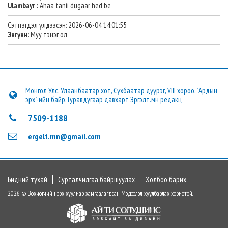
Ulambayr :
Ahaa tanii dugaar hed be
Сэтггэгдэл үлдээсэн: 2026-06-04 14:01:55
Энгүнн:
Муу тэнэг ол
Монгол Улс, Улаанбаатар хот, Сүхбаатар дүүрэг, VIII хороо, "Ардын
эрх"-ийн байр, Гуравдугаар давхарт Эргэлт.мн редакц
7509-1188
ergelt.mn@gmail.com
Бидний тухай
Сурталчилгаа байршуулах
Холбоо барих
2026 © Зохиогчийн эрх хуулиар хамгаалагдсан. Мэдээлэл хуулбарлах хориотой.