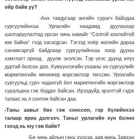
ойр байв уу?
-Анх тавдугаар ангийн сурагч байхдаа
сургуулийнхаа Урлагийн наадамд дуулахаар
шалгаруулалтад орсон чинь намайг “Солгой хоолойтой
юм байна” гээд хасагдсан. Тэгээд хоёр жилийн дараа
санамсаргүй байдлаар сургуулийнхаа хоор дууны
хамтлагт ороод, дуулж эхэлсэн. Тэр үеэс дуунд илүү
дуртай болсон доо. Хүмүүнлэгийн ухааны их сургуулийг
маркетингийн менежер мэргэжлээр төгссөн. Урлагийн
сургуульд сурч чадахгүй бол маркетингийн мэргэжлээр
суралцана гэж боддог байсан. Ирээдүйд эрэлттэй гэдэг
талаас нь л сонгож байсан даа.
-Таны аавыг бөх гэж сонссон, гэр бүлийнхээ
талаар яриа дэлгээч. Таныг урлагийн хүн болно
гэхэд нь юу гэж байв?
-Би чинь айлын ганц хүүхэд, аав минь Завхан