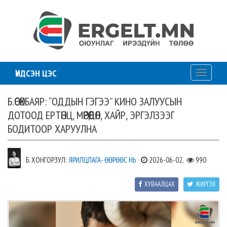
ҮНДСЭН ЦЭС
Toggle
navigati
Б.ӨСӨХБАЯР: “ОДДЫН ГЭГЭЭ” КИНО ЗАЛУУСЫН
ДОТООД ЕРТӨНЦ, МӨРӨӨДӨЛ, ХАЙР, ЭРГЭЛЗЭЭГ
БОДИТООР ХАРУУЛНА
Б. ХОНГОРЗУЛ:
ЯРИЛЦЛАГА- ӨӨРӨӨС НЬ
2026-06-02,
990
ХУВААЛЦАХ
ЖИРГЭХ