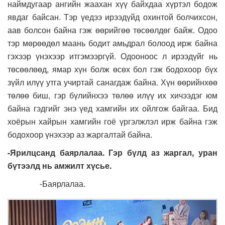
наймдугаар ангийн жаахан хүү байхдаа хүртэл бодож
явдаг байсан. Тэр үедээ ирээдүйд охинтой болчихсон,
аав болсон байна гэж өөрийгөө төсөөлдөг байж. Одоо
тэр мөрөөдөл маань бодит амьдрал болоод ирж байна
гэхээр үнэхээр итгэмээргүй. Одооноос л ирээдүйг нь
төсөөлөөд, ямар хүн болж өсөх бол гэж бодохоор бүх
зүйл илүү утга учиртай санагдаж байна. Хүн өөрийнхөө
төлөө биш, гэр бүлийнхээ төлөө илүү их хичээдэг юм
байна гэдгийг энэ үед хамгийн их ойлгож байгаа. Бид
хоёрын хайрын хамгийн гоё үргэлжлэл ирж байна гэж
бодохоор үнэхээр аз жаргалтай байна.
-Ярилцсанд баярлалаа. Гэр бүлд аз жаргал, уран
бүтээлд нь амжилт хүсье.
-Баярлалаа.