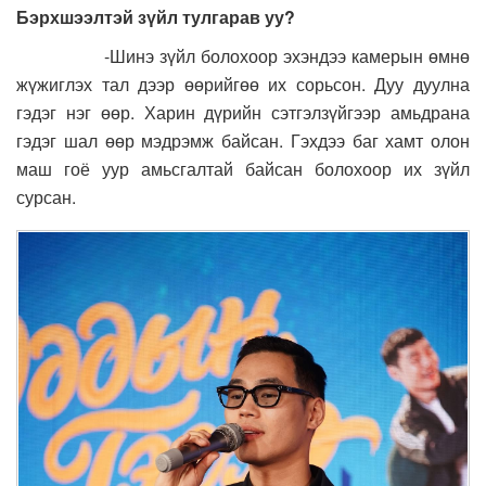
Бэрхшээлтэй зүйл тулгарав уу?
-Шинэ зүйл болохоор эхэндээ камерын өмнө
жүжиглэх тал дээр өөрийгөө их сорьсон. Дуу дуулна
гэдэг нэг өөр. Харин дүрийн сэтгэлзүйгээр амьдрана
гэдэг шал өөр мэдрэмж байсан. Гэхдээ баг хамт олон
маш гоё уур амьсгалтай байсан болохоор их зүйл
сурсан.