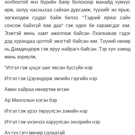
холбоотой янз бүрийн баяр болохоор манайд хүмүүс
ирж, залуу насныхаа сайхан дурсамж, түүхийг их ярьж,
хөгжилдөж суудаг байж билээ. "Тэдний яриаг сайн
сонсож байхгүй яав даа" гэж одоо би харамсдаг юм.
Ээжтэй минь хамт ажиллаж байсан Лхагважав гэдэг
дэд хурандаа цолтой эмэгтэй байсан юм. Түүний нөхөр
нь Дамдиндорж гэж яруу найрагч байсан. Тэр хүн ээжид
минь зориулж,
"Итгэл гэж цэцэг шиг явсан бүсгүйн нэр
Итгэл гэж Цэрэндорж эмчийн гэргийн нэр
Амин хайраа нөхөртөө өгсөн
Ар Монголын нэгэн бэр
Итгэл гэж үрээ төрүүлсэн ээжийн нэр
Итгэл гэж үнэнчээ харуулсан эхнэрийн нэр
Ач гуч гэгч мөчир салаатай