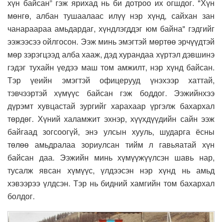
хүн байсан” гэж ярихад нь би дотроо их огшдог. "Хүн
мөнгө, албан тушаалаас илүү нэр хүнд, сайхан зан
чанараараа амьдардаг, хүндлэгддэг юм байна" гэдгийг
ээжээсээ ойлгосон. Ээж минь эмэгтэй мөртөө эрчүүдтэй
мөр зэрэгцээд алба хааж, дэд хурандаа хүртэл дэвшинэ
гэдэг тухайн үедээ маш том амжилт, нэр хүнд байсан.
Тэр үеийн эмэгтэй офицерууд үнэхээр хаттай,
тэвчээртэй хүмүүс байсан гэж боддог. Ээжийнхээ
дүрэмт хувцастай зургийг харахаар үргэлж бахархал
төрдөг. Хүний халамжит эхнэр, хүүхдүүдийн сайн ээж
байгаад зогсоогүй, энэ улсын хууль, шударга ёсны
төлөө амьдралаа зориулсан тийм л гавьяатай хүн
байсан даа. Ээжийн минь хүмүүжүүлсэн шавь нар,
тусалж явсан хүмүүс, үлдээсэн нэр хүнд нь амьд
хэвээрээ үлдсэн. Тэр нь бидний хамгийн том бахархал
болдог.