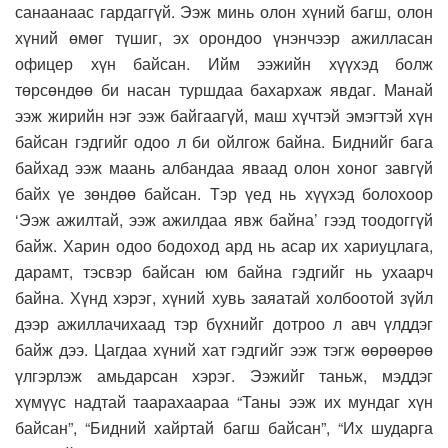
санаанаас гардаггүй. Ээж минь олон хүний багш, олон
хүний өмөг түшиг, эх орондоо үнэнчээр ажилласан
офицер хүн байсан. Ийм ээжийн хүүхэд болж
төрсөндөө би насан туршдаа бахархаж явдаг. Манай
ээж жирийн нэг ээж байгаагүй, маш хүчтэй эмэгтэй хүн
байсан гэдгийг одоо л би ойлгож байна. Биднийг бага
байхад ээж маань албандаа яваад олон хоног завгүй
байх үе зөндөө байсан. Тэр үед нь хүүхэд болохоор
‘Ээж ажилтай, ээж ажилдаа явж байна’ гээд тоодоггүй
байж. Харин одоо бодоход ард нь асар их хариуцлага,
дарамт, тэсвэр байсан юм байна гэдгийг нь ухаарч
байна. Хүнд хэрэг, хүний хувь заяатай холбоотой зүйл
дээр ажиллачихаад тэр бүхнийг дотроо л авч үлддэг
байж дээ. Цагдаа хүний хат гэдгийг ээж тэгж өөрөөрөө
үлгэрлэж амьдарсан хэрэг. Ээжийг таньж, мэддэг
хүмүүс надтай таарахаараа “Таны ээж их мундаг хүн
байсан”, “Бидний хайртай багш байсан”, “Их шударга