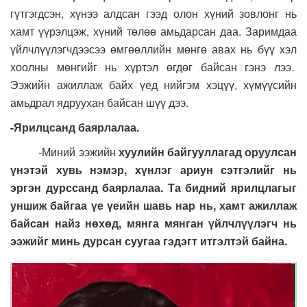
гүтгэгдсэн, хүнээ алдсан гээд олон хүний зовлонг нь
хамт үүрэлцэж, хүний төлөө амьдарсан даа. Заримдаа
үйлчлүүлэгчдээсээ өмгөөллийн мөнгө авах нь бүү хэл
хоолны мөнгийг нь хүртэл өгдөг байсан гэнэ лээ.
Ээжийн ажиллаж байх үед нийгэм хэцүү, хүмүүсийн
амьдрал ядруухан байсан шүү дээ.
-Ярилцсанд баярлалаа.
-Миний ээжийн
хуулийн байгууллагад оруулсан
үнэтэй хувь нэмэр, хүнлэг ариун сэтгэлийг нь
эргэн дурссанд баярлалаа. Та бидний ярилцлагыг
уншиж байгаа үе үеийн шавь нар нь, хамт ажиллаж
байсан найз нөхөд, мянга мянган үйлчлүүлэгч нь
ээжийг минь дурсан суугаа гэдэгт итгэлтэй байна.