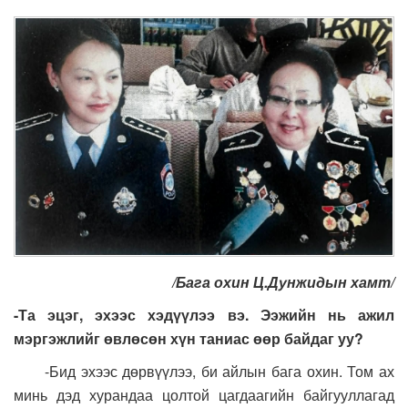
/Бага охин Ц.Дунжидын хамт/
-Та эцэг, эхээс хэдүүлээ вэ. Ээжийн нь ажил
мэргэжлийг өвлөсөн хүн таниас өөр байдаг уу?
-Бид эхээс дөрвүүлээ, би айлын бага охин. Том ах
минь дэд хурандаа цолтой цагдаагийн байгууллагад