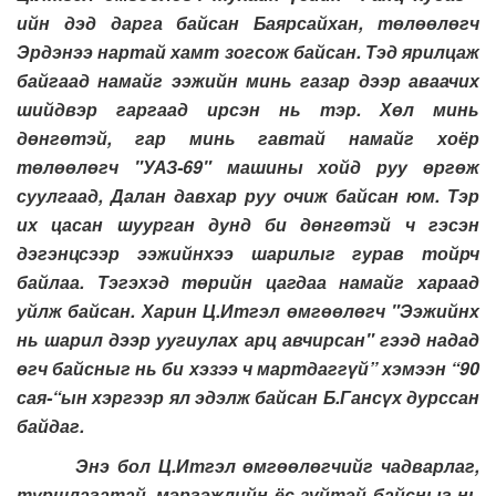
ийн дэд дарга байсан Баярсайхан, төлөөлөгч
Эрдэнээ нартай хамт зогсож байсан. Тэд ярилцаж
байгаад намайг ээжийн минь газар дээр аваачих
шийдвэр гаргаад ирсэн нь тэр. Хөл минь
дөнгөтэй, гар минь гавтай намайг хоёр
төлөөлөгч "УАЗ-69" машины хойд руу өргөж
суулгаад, Далан давхар руу очиж байсан юм. Тэр
их цасан шуурган дунд би дөнгөтэй ч гэсэн
дэгэнцсээр ээжийнхээ шарилыг гурав тойрч
байлаа. Тэгэхэд төрийн цагдаа намайг хараад
уйлж байсан. Харин Ц.Итгэл өмгөөлөгч "Ээжийнх
нь шарил дээр уугиулах арц авчирсан" гээд надад
өгч байсныг нь би хэзээ ч мартдаггүй” хэмээн “90
сая-“ын хэргээр ял эдэлж байсан Б.Гансүх дурссан
байдаг.
Энэ бол Ц.Итгэл өмгөөлөгчийг чадварлаг,
туршлагатай, мэргэжлийн ёс зүйтэй байсныг нь