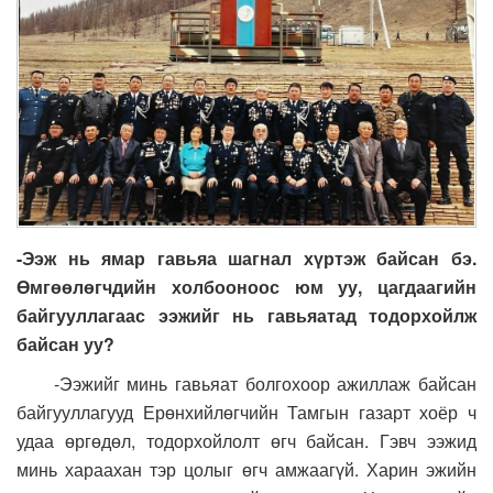
-Ээж нь ямар гавьяа шагнал хүртэж байсан бэ.
Өмгөөлөгчдийн холбооноос юм уу, цагдаагийн
байгууллагаас ээжийг нь гавьяатад тодорхойлж
байсан уу?
-Ээжийг минь гавьяат болгохоор ажиллаж байсан
байгууллагууд Ерөнхийлөгчийн Тамгын газарт хоёр ч
удаа өргөдөл, тодорхойлолт өгч байсан. Гэвч ээжид
минь хараахан тэр цолыг өгч амжаагүй. Харин эжийн