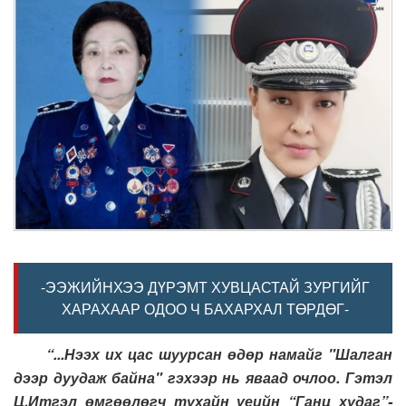
-ЭЭЖИЙНХЭЭ ДҮРЭМТ ХУВЦАСТАЙ ЗУРГИЙГ
ХАРАХААР ОДОО Ч БАХАРХАЛ ТӨРДӨГ-
“...Нээх их цас шуурсан өдөр намайг "Шалган
дээр дуудаж байна" гэхээр нь яваад очлоо. Гэтэл
Ц.Итгэл өмгөөлөгч тухайн үеийн “Ганц худаг”-