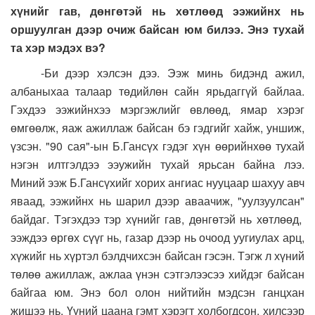
хүнийг гав, дөнгөтэй нь хөтлөөд ээжийнх нь
оршуулган дээр очиж байсан юм билээ. Энэ тухай
та хэр мэдэх вэ?
-Би дээр хэлсэн дээ. Ээж минь бидэнд ажил,
албаныхаа талаар төдийлөн сайн ярьдаггүй байлаа.
Гэхдээ ээжийнхээ мэргэжлийг өвлөөд, ямар хэрэг
өмгөөлж, яаж ажиллаж байсан бэ гэдгийг хайж, уншиж,
үзсэн. "90 сая"-ын Б.Гансүх гэдэг хүн өөрийнхөө тухай
нэгэн илтгэлдээ ээужийн тухай ярьсан байна лээ.
Миний ээж Б.Гансүхийг хорих ангиас нууцаар шахуу авч
яваад, ээжийнх нь шарил дээр аваачиж, "уулзуулсан"
байдаг. Тэгэхдээ тэр хүнийг гав, дөнгөтэй нь хөтлөөд,
ээждээ өргөх сүүг нь, газар дээр нь очоод уугиулах арц,
хүжийг нь хүртэл бэлдчихсэн байсан гэсэн. Тэгж л хүний
төлөө ажиллаж, ажлаа үнэн сэтгэлээсээ хийдэг байсан
байгаа юм. Энэ бол олон нийтийн мэдсэн ганцхан
жишээ нь. Үүний цаана гэмт хэрэгт холбогдсон, хилсээр