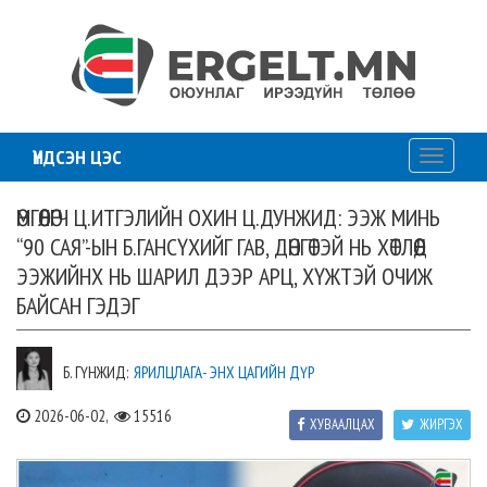
ҮНДСЭН ЦЭС
Toggle
navigati
ӨМГӨӨЛӨГЧ Ц.ИТГЭЛИЙН ОХИН Ц.ДУНЖИД: ЭЭЖ МИНЬ
“90 САЯ”-ЫН Б.ГАНСҮХИЙГ ГАВ, ДӨНГӨТЭЙ НЬ ХӨТЛӨӨД
ЭЭЖИЙНХ НЬ ШАРИЛ ДЭЭР АРЦ, ХҮЖТЭЙ ОЧИЖ
БАЙСАН ГЭДЭГ
Б. ГҮНЖИД:
ЯРИЛЦЛАГА- ЭНХ ЦАГИЙН ДҮР
2026-06-02,
15516
ХУВААЛЦАХ
ЖИРГЭХ