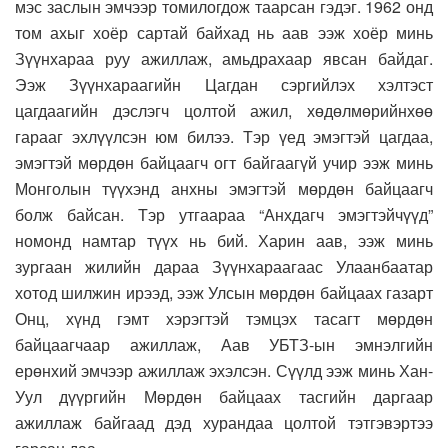
мэс заслын эмчээр томилогдож таарсан гэдэг. 1962 онд
том ахыг хоёр сартай байхад нь аав ээж хоёр минь
Зүүнхараа руу ажиллаж, амьдрахаар явсан байдаг.
Ээж Зүүнхараагийн Цагдан сэргийлэх хэлтэст
цагдаагийн дэслэгч цолтой ажил, хөдөлмөрийнхөө
гарааг эхлүүлсэн юм билээ. Тэр үед эмэгтэй цагдаа,
эмэгтэй мөрдөн байцаагч огт байгаагүй учир ээж минь
Монголын түүхэнд анхны эмэгтэй мөрдөн байцаагч
болж байсан. Тэр утгаараа “Анхдагч эмэгтэйчүүд”
номонд намтар түүх нь бий. Харин аав, ээж минь
зургаан жилийн дараа Зүүнхараагаас Улаанбаатар
хотод шилжин ирээд, ээж Улсын мөрдөн байцаах газарт
Онц, хүнд гэмт хэрэгтэй тэмцэх тасагт мөрдөн
байцаагчаар ажиллаж, Аав УБТЗ-ын эмнэлгийн
ерөнхий эмчээр ажиллаж эхэлсэн. Сүүлд ээж минь Хан-
Уул дүүргийн Мөрдөн байцаах тасгийн даргаар
ажиллаж байгаад дэд хурандаа цолтой тэтгэвэртээ