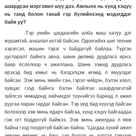
шаардсан мэргэжил шүү дээ. Ажлынх нь хүнд хэцүү
нь танд болон танай гэр бүлийнхэнд мэдэгддэг
байв уу?
-Тэр үеийн цагдаагийн алба маш хатуу дэг
журамтай, ачаалал ихтэй байсан. Одоогийнх шиг техник
хэрэгсэл, машин тэрэг ч байдаггүй байлаа. Түргэн
цугларалт байнга авна, шөнө дөлөөр дуудлага ирнэ,
баяр ёслолоор ч ажиллана. Шөнө ээжид дуудлага
ирэхэд бид юмыг нь бэлдэлцэж өгөөд л явуулдаг
байсан. Ээж минь эмийн сан, гэрэл чийдэн, бэлэн хоол,
хувцас гээд байнга бэлэн байлгах шаардлагатай
зүйлсээ чемадонд хийчихдэг түүнийгээ бариад л ажил
руугаа яаран гардаг байсан. Тэр үед бид хүүхэд байсан
болохоор ээж минь ядарч байгаа, хүнд хэцүү байгаадаа
гэж огт боддоггүй байжээ. Ээж минь ажилдаа л явж
байна гээд тоодоггүй байсан байна. "Цагдаа хүний ажил
зөвхөн өөрөөс нь биш, гэр бүлээс нь хүртэл тэвчээр