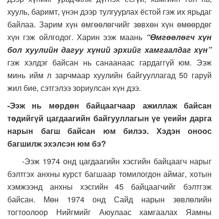
хууль, баримт, үнэн дээр тулгуурлах ёстой гэж их ярьдаг
байлаа. Зарим хүн өмгөөлөгчийг зөвхөн хүн өмөөрдөг
хүн гэж ойлгодог. Харин ээж маань
“Өмгөөлөгч хүн
бол хуулийн дагуу хүний эрхийг хамгаалдаг хүн”
гэж хэлдэг байсан нь санаанаас гардаггүй юм. Ээж
минь ийм л зарчмаар хуулийн байгууллагад 50 гаруй
жил бие, сэтгэлээ зориулсан хүн дээ.
-Ээж нь мөрдөн байцаагчаар ажиллаж байсан
төдийгүй цагдаагийн байгууллагын үе үеийн дарга
нарын багш байсан юм билээ. Хэдэн оноос
багшилж эхэлсэн юм бэ?
-Ээж 1974 онд цагдаагийн хэсгийн байцаагч нарыг
бэлтгэх анхны курст багшаар томилогдон аймаг, хотын
хэмжээнд анхны хэсгийн 45 байцаагчийг бэлтгэж
байсан. Мөн 1974 онд Сайд нарын зөвлөлийн
тогтоолоор Нийгмийг Аюулаас хамгаалах Яамны