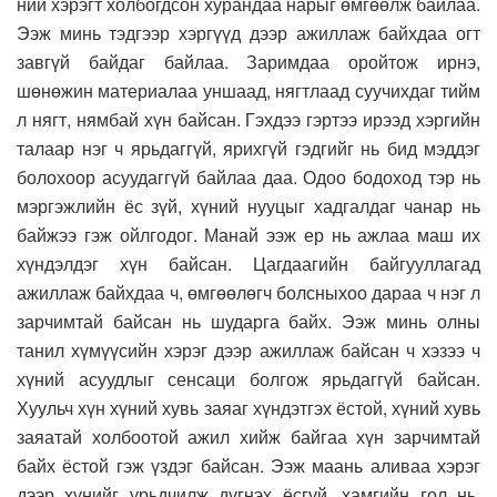
ний хэрэгт холбогдсон хурандаа нарыг өмгөөлж байлаа.
Ээж минь тэдгээр хэргүүд дээр ажиллаж байхдаа огт
завгүй байдаг байлаа. Заримдаа оройтож ирнэ,
шөнөжин материалаа уншаад, нягтлаад суучихдаг тийм
л нягт, нямбай хүн байсан. Гэхдээ гэртээ ирээд хэргийн
талаар нэг ч ярьдаггүй, ярихгүй гэдгийг нь бид мэддэг
болохоор асуудаггүй байлаа даа. Одоо бодоход тэр нь
мэргэжлийн ёс зүй, хүний нууцыг хадгалдаг чанар нь
байжээ гэж ойлгодог. Манай ээж ер нь ажлаа маш их
хүндэлдэг хүн байсан. Цагдаагийн байгууллагад
ажиллаж байхдаа ч, өмгөөлөгч болсныхоо дараа ч нэг л
зарчимтай байсан нь шударга байх. Ээж минь олны
танил хүмүүсийн хэрэг дээр ажиллаж байсан ч хэзээ ч
хүний асуудлыг сенсаци болгож ярьдаггүй байсан.
Хуульч хүн хүний хувь заяаг хүндэтгэх ёстой, хүний хувь
заяатай холбоотой ажил хийж байгаа хүн зарчимтай
байх ёстой гэж үздэг байсан. Ээж маань аливаа хэрэг
дээр хүнийг урьдчилж дүгнэх ёсгүй, хамгийн гол нь,