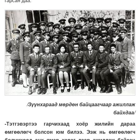
гарсан даа.
/Зүүнхараад мөрдөн байцаагчаар ажиллаж
байхдаа/
-Тэтгэвэртээ гарчихаад хоёр жилийн дараа
өмгөөлөгч болсон юм билээ. Ээж нь өмгөөлөгч
болчихоод анх ямар хэрэг дээр ажиллаж байсан