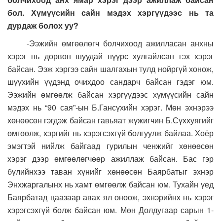
бол. Хүмүүсийн сайн мэдэх хэргүүдээс нь та
дурдаж болох уу?
-Ээжийн өмгөөлөгч болчихоод ажилласан анхны
хэрэг нь дөрвөн шуудай нүүрс хулгайлсан гэх хэрэг
байсан. Ээж хэргээ сайн шалгахын тулд нойргүй хонож,
шүүхийн үүдэнд очихдоо сандарч байсан гэдэг юм.
Ээжийн өмгөөлж байсан хэргүүдээс хүмүүсийн сайн
мэдэх нь “90 сая”-ын Б.Гансүхийн хэрэг. Мөн эхнэрээ
хөнөөсөн гэгдэж байсан гавьяат жүжигчин Б.Сүххуягийг
өмгөөлж, хэргийг нь хэрэгсэхгүй болгуулж байлаа. Хоёр
эмэгтэй нийлж байгаад гурилын ченжийг хөнөөсөн
хэрэг дээр өмгөөлөгчөөр ажиллаж байсан. Бас гэр
бүлийнхээ таван хүнийг хөнөөсөн Баярбатыг эхнэр
Энхжаргалынх нь хамт өмгөөлж байсан юм. Тухайн үед
Баярбатад цаазаар авах ял оноож, эхнэрийнх нь хэрэг
хэрэгсэхгүй болж байсан юм. Мөн Долдугаар сарын 1-