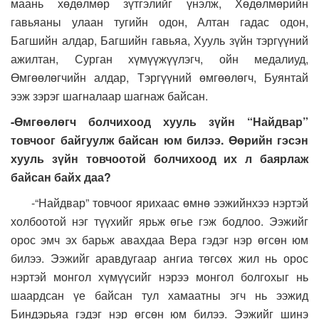
маань хөдөлмөр зүтгэлийг үнэлж, Хөдөлмөрийн
гавьяаны улаан тугийн одон, Алтан гадас одон,
Багшийн алдар, Багшийн гавьяа, Хууль зүйн тэргүүний
ажилтан, Сурган хүмүүжүүлэгч, ойн медалиуд,
Өмгөөлөгчийн алдар, Тэргүүний өмгөөлөгч, Буянтай
ээж зэрэг шагналаар шагнаж байсан.
-Өмгөөлөгч болчихоод хууль зүйн “Найдвар”
товчоог байгуулж байсан юм билээ. Өөрийн гэсэн
хууль зүйн товчоотой болчихоод их л баярлаж
байсан байх даа?
-“Найдвар” товчоог ярихаас өмнө ээжийнхээ нэртэй
холбоотой нэг түүхийг ярьж өгье гэж бодлоо. Ээжийг
орос эмч эх барьж авахдаа Вера гэдэг нэр өгсөн юм
билээ. Ээжийг аравдугаар ангиа төгсөх жил нь орос
нэртэй монгол хүмүүсийг нэрээ монгол болгохыг нь
шаардсан үе байсан тул хамаатны эгч нь ээжид
Биндэрьяа гэдэг нэр өгсөн юм билээ. Ээжийг шинэ