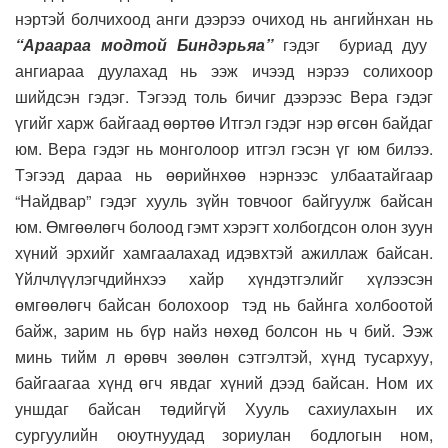
нэртэй болчихоод анги дээрээ очиход нь ангийнхан нь
“Араараа модтой Биндэрьяа”
гэдэг буриад дуу
ангиараа дуулахад нь ээж ичээд нэрээ солихоор
шийдсэн гэдэг. Тэгээд толь бичиг дээрээс Вера гэдэг
үгийг харж байгаад өөртөө Итгэл гэдэг нэр өгсөн байдаг
юм. Вера гэдэг нь монголоор итгэл гэсэн үг юм билээ.
Тэгээд дараа нь өөрийнхөө нэрнээс улбаатайгаар
“Найдвар” гэдэг хууль зүйн товчоог байгуулж байсан
юм. Өмгөөлөгч болоод гэмт хэрэгт холбогдсон олон зуун
хүний эрхийг хамгаалахад идэвхтэй ажиллаж байсан.
Үйлчлүүлэгчдийнхээ хайр хүндэтгэлийг хүлээсэн
өмгөөлөгч байсан болохоор тэд нь байнга холбоотой
байж, зарим нь бүр найз нөхөд болсон нь ч бий. Ээж
минь тийм л өрөвч зөөлөн сэтгэлтэй, хүнд тусархуу,
байгаагаа хүнд өгч явдаг хүний дээд байсан. Ном их
уншдаг байсан төдийгүй Хууль сахиулахын их
сургуулийн оюутнуудад зориулан бодлогын ном,