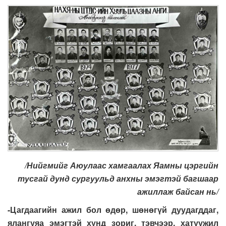
/Нийгмийг Аюулаас хамгаалах Яамны цэргийн
тусгай дунд сургуульд анхны эмэгтэй багшаар
ажиллаж байсан нь/
-Цагдаагийн ажил бол өдөр, шөнөгүй дуудагддаг,
ялангуяа эмэгтэй хүнд зориг, тэвчээр, хатуужил