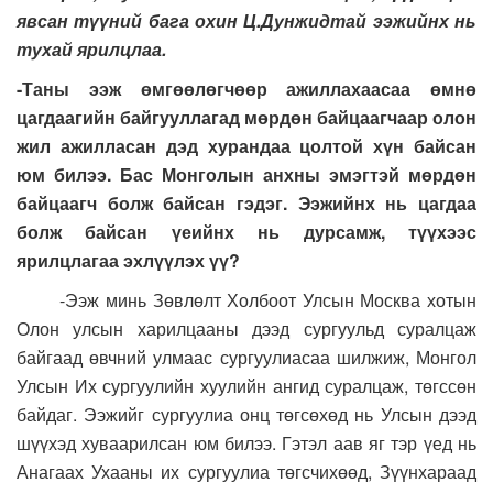
явсан түүний бага охин Ц.Дунжидтай ээжийнх нь
тухай ярилцлаа.
-Таны ээж өмгөөлөгчөөр ажиллахаасаа өмнө
цагдаагийн байгууллагад мөрдөн байцаагчаар олон
жил ажилласан дэд хурандаа цолтой хүн байсан
юм билээ. Бас Монголын анхны эмэгтэй мөрдөн
байцаагч болж байсан гэдэг. Ээжийнх нь цагдаа
болж байсан үеийнх нь дурсамж, түүхээс
ярилцлагаа эхлүүлэх үү?
-Ээж минь Зөвлөлт Холбоот Улсын Москва хотын
Олон улсын харилцааны дээд сургуульд суралцаж
байгаад өвчний улмаас сургуулиасаа шилжиж, Монгол
Улсын Их сургуулийн хуулийн ангид суралцаж, төгссөн
байдаг. Ээжийг сургуулиа онц төгсөхөд нь Улсын дээд
шүүхэд хуваарилсан юм билээ. Гэтэл аав яг тэр үед нь
Анагаах Ухааны их сургуулиа төгсчихөөд, Зүүнхараад