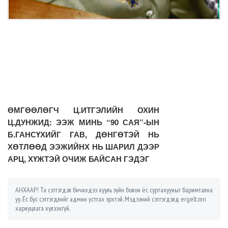
ӨМГӨӨЛӨГЧ Ц.ИТГЭЛИЙН ОХИН
Ц.ДУНЖИД: ЭЭЖ МИНЬ “90 САЯ”-ЫН
Б.ГАНСҮХИЙГ ГАВ, ДӨНГӨТЭЙ НЬ
ХӨТЛӨӨД ЭЭЖИЙНХ НЬ ШАРИЛ ДЭЭР
АРЦ, ХҮЖТЭЙ ОЧИЖ БАЙСАН ГЭДЭГ
АНХААР! Та сэтгэгдэл бичихдээ хууль зүйн болон ёс суртахууныг баримтална
уу. Ёс бус сэтгэгдлийг админ устгах эрхтэй. Мэдээний сэтгэгдэлд ergelt.mn
хариуцлага хүлээхгүй.