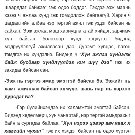
шаарддаг байжээ" гэж одоо боддог. Гэхдээ ээж маань
хэзээ ч ажлаа хүнд гэж гомдоллож байгаагүй. Харин ч
цагдаагийн албаа нэр төртэй ажил гэж үздэг байсан нь
сайхан. Ээж ажлаа маш хариуцлагатай хийдэг, зарчимч
хүн байсан болохоор хүнд хэцүүгээ бидэнд
мэдрүүлэлгүй ажилласан даа.
Дүрэмт хувцас, пагон
тэмдгээ их хүндэлнэ. Бидэнд ч “
Хүн ажлаа хүндэлж
байж бусдаар хүндлүүлдэг юм шүү дээ”
гэж их
захидаг байсан сан.
-Ээж нь гэртээ ямар эмэгтэй байсан бэ. Ээжийг нь
хамт ажиллаж байсан хүмүүс, шавь нар нь хэрхэн
дурсдаг вэ?
-Гэр бүлийнхэндээ их халамжтэй эмэгтэй байсан.
Бидэнд хөдөлмөрч, хүн чанартай, нэр төртэй амьдрахыг
байнга сургадаг байлаа.
“
Хүн нэрээ цэвэр авч явах л
хамгийн чухал”
гэж их хэлдэг байсан нь одоо хүртэл