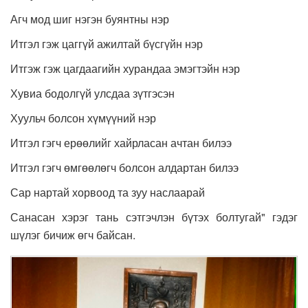
Агч мод шиг нэгэн буянтны нэр
Итгэл гэж цаггүй ажилтай бүсгүйн нэр
Итгэж гэж цагдаагийн хурандаа эмэгтэйн нэр
Хувиа бодолгүй улсдаа зүтгэсэн
Хуульч болсон хүмүүний нэр
Итгэл гэгч ерөөлийг хайрласан ачтан билээ
Итгэл гэгч өмгөөлөгч болсон алдартан билээ
Сар нартай хорвоод та зуу наслаарай
Санасан хэрэг тань сэтгэчлэн бүтэх болтугай" гэдэг
шүлэг бичиж өгч байсан.