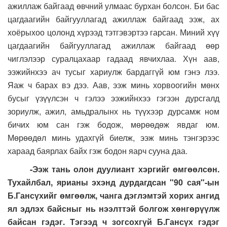
ажиллаж байгаад өвчний улмаас бурхан болсон. Би бас
цагдаагийн байгууллагад ажиллаж байгаад ээж, ах
хоёрыхоо цолонд хүрээд тэтгэвэртээ гарсан. Миний хүү
цагдаагийн байгууллагад ажиллаж байгаад өөр
чиглэлээр суралцахаар гадаад явчихлаа.
Хүн аав,
ээжийнхээ ач тусыг хариулж бардаггүй юм гэнэ лээ.
Яаж ч барах вэ дээ. Аав, ээж минь хорвоогийн мөнх
бусыг үзүүлсэн ч гэлээ ээжийнхээ гэгээн дурсгалд
зориулж, ажил, амьдралынх нь түүхээр дурсамж ном
бичих юм сан гэж бодож, мөрөөдөж явдаг юм.
Мөрөөдөл минь удахгүй биелж, ээж минь тэнгэрээс
хараад баярлах байх гэж бодон яарч сууна даа.
-Ээж тань олон дуулиант хэргийг өмгөөлсөн.
Тухайлбал, ярианы эхэнд дурдагдсан "90 сая"-ын
Б.Гансүхийг өмгөөлж, чанга дэглэмтэй хорих ангид
ял эдлэх байсныг нь нээлттэй болгож хөнгөрүүлж
байсан гэдэг. Тэгээд ч зогсохгүй Б.Гансүх гэдэг