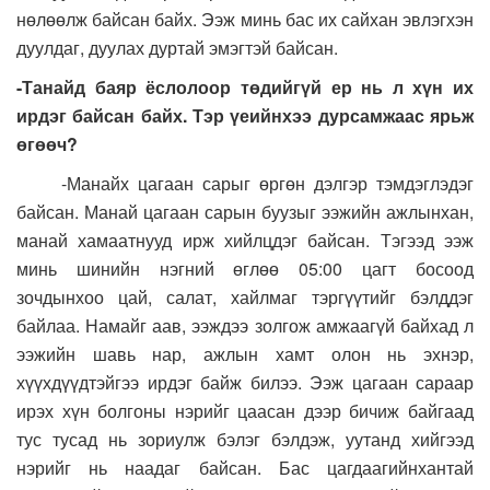
нөлөөлж байсан байх. Ээж минь бас их сайхан эвлэгхэн
дуулдаг, дуулах дуртай эмэгтэй байсан.
-Танайд баяр ёслолоор төдийгүй ер нь л хүн их
ирдэг байсан байх. Тэр үеийнхээ дурсамжаас ярьж
өгөөч?
-Манайх цагаан сарыг өргөн дэлгэр тэмдэглэдэг
байсан. Манай цагаан сарын буузыг ээжийн ажлынхан,
манай хамаатнууд ирж хийлцдэг байсан. Тэгээд ээж
минь шинийн нэгний өглөө 05:00 цагт босоод
зочдынхоо цай, салат, хайлмаг тэргүүтийг бэлддэг
байлаа. Намайг аав, ээждээ золгож амжаагүй байхад л
ээжийн шавь нар, ажлын хамт олон нь эхнэр,
хүүхдүүдтэйгээ ирдэг байж билээ. Ээж цагаан сараар
ирэх хүн болгоны нэрийг цаасан дээр бичиж байгаад
тус тусад нь зориулж бэлэг бэлдэж, уутанд хийгээд
нэрийг нь наадаг байсан. Бас цагдаагийнхантай