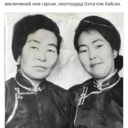
зөвлөгөөний ном гаргаж, оюутнуудад бэлэглэж байсан.