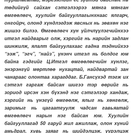
төдийгүй сайхан сэтгэлээрээ мянга мянган
өмгөөлөгч, хуулийн байгууллагынхнаас ялгарч,
онгойрч, олонд хүндлэгдэж явсных нь зөвхөн нэг
жишээ билээ. Өмгөөлөгч хүн үйлчлүүлэгчийнхээ
итгэл найдварыг олж, хэргийг нь нарийн задлан
шинжилж, ялалт байгуулахаас гадна тэднийхээ
“ээж", “эгч”, “найз”, үнэнч итгэл нь болдог юм
байна гэдгийг Ц.Итгэл өмгөөлөгчийн хүнлэг,
энэрэнгүй мөртлөө нухацтай, найдвартай зан
чанараас олонтаа харагддаг. Б.Гансүхэд тэгж их
сэтгэл гаргаж байсан шигээ тэр өөрийг нь
зориод ирсэн хэн бүхэнд нэг сэтгэлээр хандаж,
хэргийг нь үнэгүй өмгөөлж, ялыг нь хөнгөлж,
заримыг нь цагаатгуулж чадсан гавьяатай
өмгөөлөгч нарын нэг байсан юм. Хуулийн
байгууллагад 50 гаруй жил ажиллаж, олон хүний
амьдрал, хувь заяаг нь шийдэлцэж, үүрэлцэж