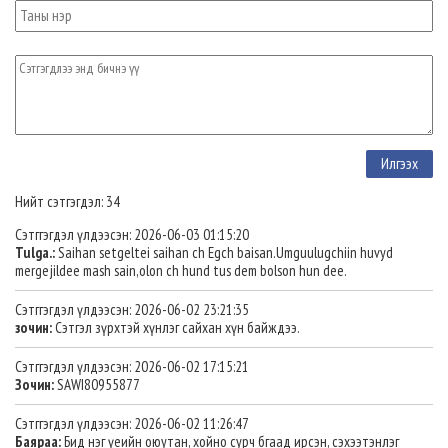
Нийт сэтгэгдэл: 34
Сэтггэгдэл үлдээсэн: 2026-06-03 01:15:20
Tulga.:
Saihan setgeltei saihan ch Egch baisan.Umguulugchiin huvyd
mergejildee mash sain,olon ch hund tus dem bolson hun dee.
Сэтггэгдэл үлдээсэн: 2026-06-02 23:21:35
зочин:
Сэтгэл зүрхтэй хүнлэг сайхан хүн байждээ.
Сэтггэгдэл үлдээсэн: 2026-06-02 17:15:21
Зочин:
SAWI80955877
Сэтггэгдэл үлдээсэн: 2026-06-02 11:26:47
Баяраа:
Бид нэг үеийн оюутан, хойно сурч бгаад ирсэн, сэхээтэнлэг