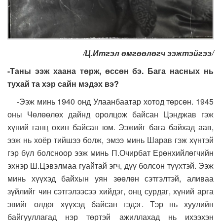
/Ц.Итгэл өмгөөлөгч ээжтэйгээ/
-Таны ээж хаана төрж, өссөн бэ. Бага насных нь
тухай та хэр сайн мэдэх вэ?
-
Ээж минь 1940 онд Улаанбаатар хотод төрсөн. 1945
оны Чөлөөлөх дайнд оролцож байсан Цэнджав гэж
хүний ганц охин байсан юм. Ээжийг бага байхад аав,
ээж нь хоёр тийшээ болж, эмээ минь Шарав гэж хүнтэй
гэр бүл болсноор ээж минь П.Очирбат Ерөнхийлөгчийн
эхнэр Ш.Цэвэлмаа гуайтай эгч, дүү болсон түүхтэй. Ээж
минь хүүхэд байхын уян зөөлөн сэтгэлтэй, аливаа
зүйлийг чин сэтгэлээсээ хийдэг, онц сурдаг, хүний арга
эвийг олдог хүүхэд байсан гэдэг. Тэр нь хуулийн
байгууллагад нэр төртэй ажиллахад нь ихээхэн