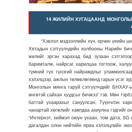
14 ЖИЛИЙН ХУГАЦААНД МОНГОЛЫН
“Хэвлэл мэдээллийн хүч, орчин үеийн шинэ
Хятадын сэтгүүлчдийн холбооны Нарийн бич
жилийг эргэн харахад бид зузаан сэтгэлээ
баримталж, найрсаг харилцаа тогтоож, халу
түмний гүн гүнзгий найрамдлыг уламжилсаа
хэлэлцээр, ажлын төлөвлөгөөнд гарын үсэг зу
Монголын мянга гаруй сэтгүүлчдийг БНХАУ-ы
өнгөтэй сайхан хуудсыг бичжээ” гэв. Мөн тэр
баттай ухаарахыг сануулсан. Түүнчлэн ха
чанартай хөгжлийг хамтдаа ахиулна гэдгийг 
“Интернэт, хиймэл оюун ухаан, том дата, 5G
дагалдан олон нийтийн яриа хэлэлцлийн экол