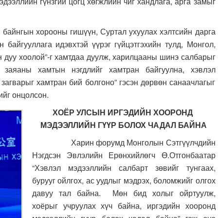
эдээллийн гүнзгий цогц хөгжлийн чиг хандлага, арга замыг
нгын хорооны гишүүн, Суртал ухуулах хэлтсийн дарга
байгууллага идэвхтэй үүрэг гүйцэтгэхийн тулд,
Монгол,
дуу хоолой”-г хамтдаа дуулж,
харилцааны шинэ салбарыг
ь заяаны хамтын нэгдлийг хамтран байгуулна,
хэвлэл
загварыг хамтран бий болгоно” гэсэн дөрвөн санаачлагыг
ийг онцолсон.
ХОЁР УЛСЫН ИРГЭДИЙН ХООРОНД
МЭДЭЭЛЛИЙН ГҮҮР БОЛОХ ЧАДАЛ БАЙНА
Харин форумд Монголын Сэтгүүлчдийн
Нэгдсэн Эвлэлийн Ерөнхийлөгч Ө.Отгонбаатар
“Хэвлэл мэдээллийн салбарт зөвийг тунгаах,
бурууг ойлгох, ас уудлыг мэдрэх, боломжийг олгох
давуу тал байна. Мөн бид холыг ойртуулж,
хоёрыг учруулах хүч байна, иргэдийн хооронд