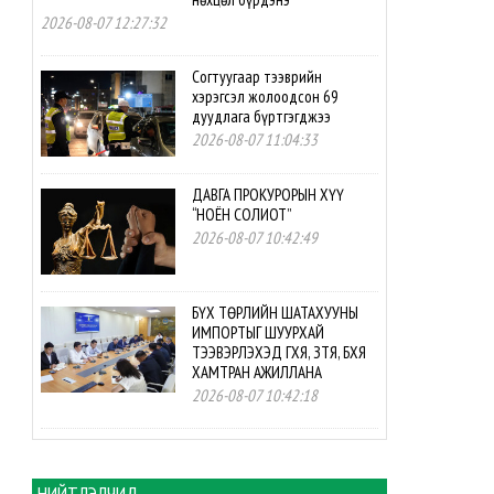
2026-08-07 12:27:32
Согтуугаар тээврийн
хэрэгсэл жолоодсон 69
дуудлага бүртгэгджээ
2026-08-07 11:04:33
ДАВГА ПРОКУРОРЫН ХҮҮ
“НОЁН СОЛИОТ”
2026-08-07 10:42:49
БҮХ ТӨРЛИЙН ШАТАХУУНЫ
ИМПОРТЫГ ШУУРХАЙ
ТЭЭВЭРЛЭХЭД ГХЯ, ЗТЯ, БХЯ
ХАМТРАН АЖИЛЛАНА
2026-08-07 10:42:18
БНСУ-ын буцалтгүй
тусламжийн төслийн
хэрэгжилтэд мониторинг
НИЙТЛЭЛЧИД