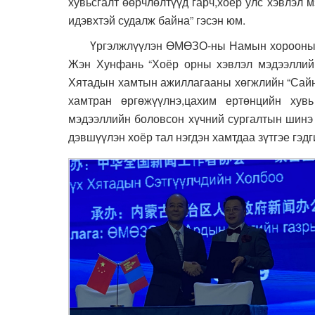
хувьсгалт өөрчлөлтүүд гарч,хоёр улс хэвлэл м
идэвхтэй судалж байна” гэсэн юм.
Үргэлжлүүлэн ӨМӨЗО-ны Намын хорооны бай
Жэн Хунфань “Хоёр орны хэвлэл мэдээллийн 
Хятадын хамтын ажиллагааны хөгжлийн “Сайн 
хамтран өргөжүүлнэ,
цахим ертөнцийн хув
мэдээллийн боловсон хүчний сургалтын шинэ 
дэвшүүлэн хоёр тал нэгдэн хамтдаа зүтгэе гэдг