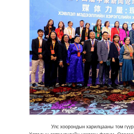
Улс хоорондын харилцааны том гүүр бол х