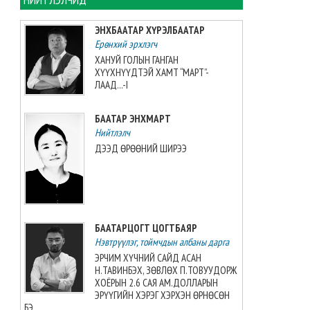
хийжээ
2026-08-07 10:16:21
ЭНХБААТАР ХҮРЭЛБААТАР
Ерөнхий эрхлэгч
Б.Шарав агсны гэргий
ХАНУЙ ГОЛЫН ГАНГАН
Д.ГАНЧИМЭГ: Хань минь “Төр
ХҮҮХНҮҮДТЭЙ ХАМТ “МАРТ”-
намайг үнэлж байхад би
ЛААД...-I
хүндлэхгүй бол болохгүй”
гээд эцсийнхээ хүчийг
БААТАР ЭНХМАРТ
шавхаж, өөрөө шагналаа авсан
Нийтлэлч
2026-08-07 08:24:12
ДЭЭД ӨРӨӨНИЙ ШИРЭЭ
“INTERNATIONAL SHINE CUP
2026”-гаас 7 алт, 7 мөнгө, 5
хүрэл медаль хүртжээ
2026-08-07 08:19:30
БААТАРЦОГТ ЦОГТБАЯР
Нэвтрүүлэг, тоймчдын албаны дарга
Камбож Улс 2028 оны Азийн
аваргыг зохион байгуулах
ЭРЧИМ ХҮЧНИЙ САЙД АСАН
эрхийг авлаа
Н.ТАВИНБЭХ, ЗӨВЛӨХ П.ТОВУУДОРЖ
2026-08-07 07:51:49
ХОЁРЫН 2.6 САЯ АМ.ДОЛЛАРЫН
ЭРҮҮГИЙН ХЭРЭГ ХЭРХЭН ӨРНӨСӨН
БЭ