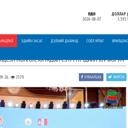
ӨНӨӨДӨР
ДОЛЛАР (
2026-08-07
3,593.
АМЬДРАЛ
ЭДИЙН ЗАСАГ
ДЭЛХИЙ ДАХИНД
СОЁЛ УРЛАГ
ЯРИЛЦЛАГ
ЛЦСЭН МОНГОЛ, ХЯТАДЫН СЭТГҮҮЛЧДИЙН ХIV ФОРУМ
09-26,
2570
ХУВААЛЦАХ
ЖИРГЭХ