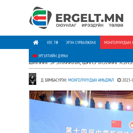
УЛС ТӨР
ЭРЭН СУРВАЛЖЛАХ
МОНГОЛЧУУДЫН 
ЭРГЭЛТИЙН ДУРАН
ШИНИЙГ ЭРЭЛХИЙЛЖ, ШИНЭЧЛЭЛИЙГ ХЭЛЭ
Д. БЯМБАСҮРЭН:
МОНГОЛЧУУДЫН АМЬДРАЛ
2023-