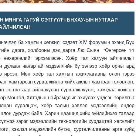
 МЯНГА ГАРУЙ СЭТГҮҮЛЧ БНХАУ-ЫН НУТГААР
АЙЛЧИЛСАН
члэл ба хамтын хөгжил” сэдэвт XIV форумын эхэнд Бүх
гийн дарга, холбооны дэд дарга Лю Сыян “Өнгөрсөн 14
р нөхөрлөлийг эрхэмлэсэн. Хоёр тал халуун айлчлалыг
ун дулаан чанартай мэдээллийн бүтээлээр хоёр орны ард
р ирсэн. Мөн хоёр тал хамтын ажиллагааны олон гэрээ
ран, хамтарсан сурвалжилга хийх ажлыг хамтран төлөвлөн,
н эх нутгаар айлчлуулан сурвалжлуулж, хамтдаа хожсон
бээр Монгол, Хятадын найрамдлыг ахиулах үндсэн зорилгыг
рилцан суралцаж, хоёр талын хэвлэл мэдээллийн өндөр
онцлон дурдаж байв. Харин цаашид хийх зүйлийнхээ талаар
 сүлжээ зэрэг мэдээллийн технологийн хурдацтай хөгжлийг
оги, хэвлэл мэдээллийн бүтэц, сурталчилгааны арга зүйд