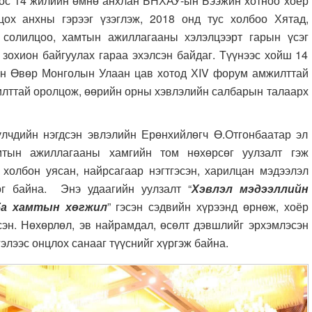
оос 14 жилийн өмнө анхлан БНХАУ-ын Бээжин хотноо хоёр
ох анхны гэрээг үзэглэж, 2018 онд тус холбоо Хятад,
 солилцоо, хамтын ажиллагааны хэлэлцээрт гарын үсэг
зохион байгуулах гараа эхэлсэн байдаг. Түүнээс хойш 14
ын Өвөр Монголын Улаан цав хотод ХIV форум амжилттай
жилттай оролцож, өөрийн орны хэвлэлийн салбарын талаарх
нэгдсэн эвлэлийн Ерөнхийлөгч Ө.Отгонбаатар эл
амтын ажиллагааны хамгийн том нөхөрсөг уулзалт гэж
 холбон уясан, найрсагаар нэгтгэсэн, харилцан мэдээлэл
ог байна. Энэ удаагийн уулзалт “
Хэвлэл мэдээллийн
 ба хамтын хөгжил
” гэсэн сэдвийн хүрээнд өрнөж, хоёр
сэн. Нөхөрлөл, эв найрамдал, өсөлт дэвшлийг эрхэмлэсэн
гэлээс онцлох санааг түүснийг хүргэж байна.