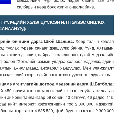
мэдээллийн гүүр болох чадал байна” гэж энэ
салбарын нөөц боломжийг онцолж байв.
ТГҮҮЛЧДИЙН ХЭЛЭЛЦҮҮЛСЭН ИЛТГЭЛЭЭС ОНЦЛОХ
САНААНУУД:
 бичгийн дарга Шюй Шаньна:
Хоёр талын хэвлэл
эд туслах гурван санааг дэвшүүлж байна. Үүнд, Хятадын
ны хөгжил дэвшил, найрсаг солилцооны тухай мэдээллийг
лт болон “Хөгжлийн замын уялдаа холбоог мэдээлж, эдийн
 хамтын ажиллагаанд анхаарал хандуулах. Мөн уламжлалт
 мэдээллийн хэрэгслийг нэгтгэх хөгжүүлэх, хослуулах юм.
цамэ агентлагийн дотоод мэдээний дарга Ш.Батболд:
й 450 орчим хэвлэл мэдээллийн хэрэгсэл үйл ажиллагаа
н энэ оны тайлангаар 59 сонин, 43 сэтгүүл, 46 радио, 115
ад нийт интернэт хэрэглэгчдийн тоо 2.890.000, идэвхтэй
бооны хэрэглэгч 4.835.520, фэйсбүүк хэрэглэгч 2.300.000