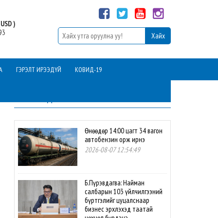
USD )
93
А
ГЭРЭЛТ ИРЭЭДҮЙ
КОВИД-19
ШИНЭ МЭДЭЭ
Өнөөдөр 14:00 цагт 34 вагон
автобензин орж ирнэ
2026-08-07 12:54:49
Б.Пүрэвдагва: Найман
салбарын 103 үйлчилгээний
бүртгэлийг цуцалснаар
бизнес эрхлэхэд таатай
нөхцөл бүрдэнэ