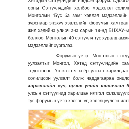
Хятадын сэтгүүлчдийн нэгдсэн форум. Одоог
орны Сэтгүүлчдийн холбоо мэдээлэл солилц
Монголын “Бүс ба зам” хэвлэл мэдээллийн
зурснаар энэхүү хэвлэлийн форумыг хамтран 
жил хэдийнэ улирч энэ сарын 18-нд БНХАУ-
боллоо. Монголын 40 сэтгүүлч тус хуралд ам
мэдээллийг хүргэлээ.
Форумын үеэр Монголын сэтгүүлчдийн 
уулзалтыг Монгол, Хятад сэтгүүлчдийн х
тодотгосон. Үнэхээр ч хоёр улсын харилцааг
солилцсон уулзалт болж чаддагаараа онцл
хэрэгслийн хүч, орчин үеийн шинэчлэл
улсын сэтгүүлчид харилцан илтгэл хэлэлцүүл
тус форумын үеэр хэлсэн үг, хэлэлцүүлсэн илт