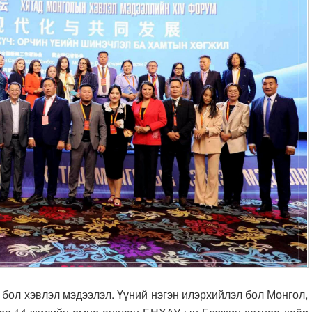
эвлэл мэдээлэл. Үүний нэгэн илэрхийлэл бол Монгол,