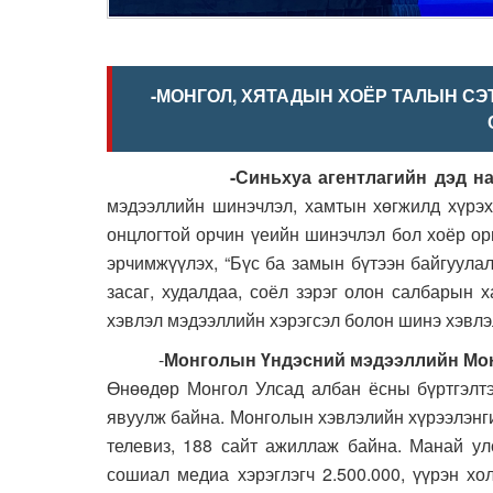
-МОНГОЛ, ХЯТАДЫН ХОЁР ТАЛЫН СЭ
-Синьхуа агентлагийн дэд нарийн
мэдээллийн шинэчлэл, хамтын хөгжилд хүрэх
онцлогтой орчин үеийн шинэчлэл бол хоёр ор
эрчимжүүлэх, “Бүс ба замын бүтээн байгуула
засаг, худалдаа, соёл зэрэг олон салбарын
хэвлэл мэдээллийн хэрэгсэл болон шинэ хэвлэл
-
Монголын Үндэсний мэдээллийн Мон
Өнөөдөр Монгол Улсад албан ёсны бүртгэлтэ
явуулж байна. Монголын хэвлэлийн хүрээлэнгий
телевиз, 188 сайт ажиллаж байна. Манай улс
сошиал медиа хэрэглэгч 2.500.000, үүрэн хол