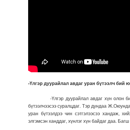
-Үлгэр дуурайлал авдаг уран бүтээлч бий 
-Үлгэр дуурайлал авдаг хүн олон б
бүтээлчээсээ суралцдаг. Тэр дундаа Ж.Оюунда
уран бүтээлдээ чин сэтгэлээсээ хандаж, хий
элгэмсэн ханддаг, хүнлэг хүн байдаг даа. Багш