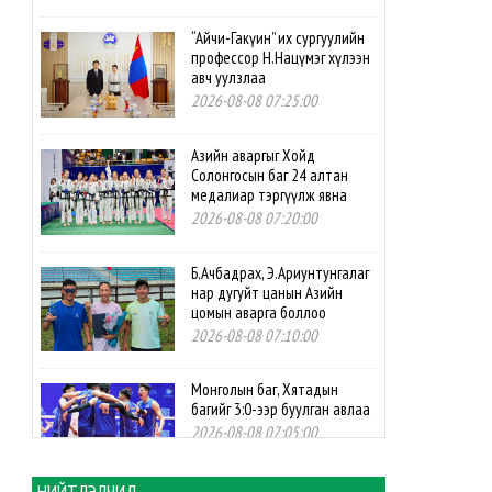
“Айчи-Гакүин” их сургуулийн
профессор Н.Нацүмэг хүлээн
авч уулзлаа
2026-08-08 07:25:00
Азийн аваргыг Хойд
Солонгосын баг 24 алтан
медалиар тэргүүлж явна
2026-08-08 07:20:00
Б.Ачбадрах, Э.Ариунтунгалаг
нар дугуйт цанын Азийн
цомын аварга боллоо
2026-08-08 07:10:00
Монголын баг, Хятадын
багийг 3:0-ээр буулган авлаа
2026-08-08 07:05:00
НИЙТЛЭЛЧИД