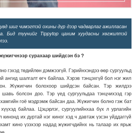
вд шиг чимэгтэй охины дүр дээр чадварлаг ажилласан
а. Бид түүнийг Tippytop цахим хуудасны хөгжилтэй
лээ.
 жүжигчнээр сурахаар шийдсэн бэ ?
лно гэхэд төдийлөн дэмжээгүй. Гэрийнхэндээ өөр сургуульд
й ангид шалгалт өгч байлаа. Хэрэв тэнцэхгүй бол нэг жил
он. Жүжигчин болохоор шийдсэн байсан. Тэр жилдээ
 шавь болсон доо. Тэр үед сургуульдаа тэнцчихээд гэр
 хамгийн гоё мэдрэмж байсан даа. Жүжигчин болно гэж бат
хүүхэд байлаа. Цэцэрлэг, сургуулийнхаа бүх л урлагийн
 кинонд их дуртай нэг киног хэд ч давтаж үзсэн уйддаггүй
хамт кино үзэхээр надад жүжигчдийнх нь талаар их ярьж
өө.