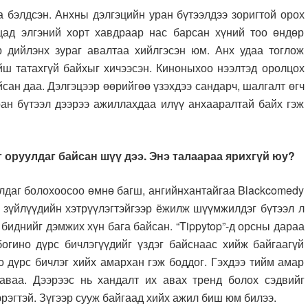
лдсэн. Анхны дэлгэцийн уран бүтээлдээ зоригтой орох
цад элгэний хорт хавдраар нас барсан хүний тоо өндөр
 дийлэнх зураг авалтаа хийлгэсэн юм. Анх удаа тоглож
йш татахгүй байхыг хичээсэн. Киноныхоо нээлтэд оролцох
йсан даа. Дэлгэцээр өөрийгөө үзэхдээ сандарч, шалгалт өгч
ан бүтээл дээрээ ажиллахдаа илүү анхааралтай байх гэж
г оруулдаг байсан шүү дээ. Энэ талаараа ярихгүй юу?
аг болохоосоо өмнө багш, ангийнхантайгаа Blackcomedy
у зүйлүүдийн хэтрүүлэгтэйгээр ёжилж шүүмжилдэг бүтээл л
 биднийг дэмжих хүн бага байсан. “Tippytop”-д орсны дараа
огино дүрс бичлэгүүдийг үздэг байснаас хийж байгаагүй
о дүрс бичлэг хийх амархан гэж боддог. Гэхдээ тийм амар
даваа. Дээрээс нь хандалт их авах тренд болох сэдвийг
рэгтэй. Зүгээр сууж байгаад хийх ажил биш юм билээ.