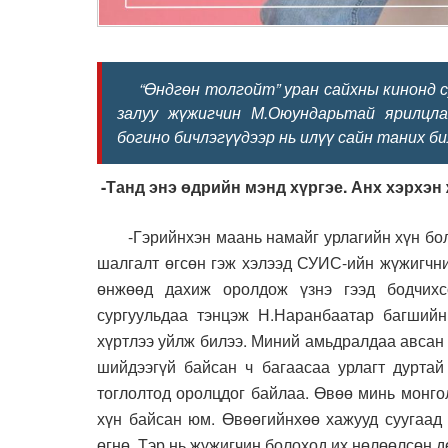
“Өндгөн толгойт” уран сайхны кинонд су
залуу жүжигчин М.Оюундарьтай ярилцла
богино бичлэгүүдээр нь илүү сайн таних би
-Танд энэ өдрийн мэнд хүргэе. Анх хэрхэн
-Гэрийнхэн маань намайг урлагийн хүн бо
шалгалт өгсөн гэж хэлээд СУИС-ийн жүжигчни
өнжөөд дахиж оролдож үзнэ гээд бодчихс
сургуульдаа тэнцэж Н.Наранбаатар багшийн
хүртлээ уйлж билээ. Миний амьдралдаа авсан
шийдээгүй байсан ч багаасаа урлагт дуртай 
тоглолтод оролцдог байлаа. Өвөө минь монгол
хүн байсан юм. Өвөөгийнхөө хажууд суугаад 
өгнө. Тэр нь жүжигчин болоход их нөлөөлсөн д