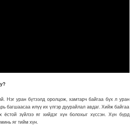
юу?
ий. Нэг уран бүтээлд оролцож, хамтарч байгаа бүх л уран
рь багшаасаа илүү их үлгэр дуурайлал авдаг. Хийж байгаа
х ёстой зүйлээ яг хийдэг хүн болохыг хүссэн. Хүн бүрд
 минь яг тийм хүн.