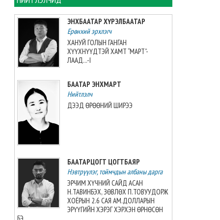
Таеквондо-гийн “Grand slam”-
аас алт, мөнгө, хүрэл медаль
ЭНХБААТАР ХҮРЭЛБААТАР
хүртжээ
Ерөнхий эрхлэгч
2026-08-08 07:00:00
ХАНУЙ ГОЛЫН ГАНГАН
ХҮҮХНҮҮДТЭЙ ХАМТ “МАРТ”-
ЗУРХАЙ: Үс шинээр үргээлгэх
ЛААД...-I
буюу засуулахад нүд
бүрэлзэн улцайна
БААТАР ЭНХМАРТ
2026-08-08 06:00:00
Нийтлэлч
ДЭЭД ӨРӨӨНИЙ ШИРЭЭ
ЦАГ АГААР: Улаанбаатарт
өдөртөө 32 хэм дулаан
байна
2026-08-08 06:00:00
БААТАРЦОГТ ЦОГТБАЯР
Өнөөдөр 14:00 цагт 34 вагон
Нэвтрүүлэг, тоймчдын албаны дарга
автобензин орж ирнэ
ЭРЧИМ ХҮЧНИЙ САЙД АСАН
2026-08-07 12:54:49
Н.ТАВИНБЭХ, ЗӨВЛӨХ П.ТОВУУДОРЖ
ХОЁРЫН 2.6 САЯ АМ.ДОЛЛАРЫН
ЭРҮҮГИЙН ХЭРЭГ ХЭРХЭН ӨРНӨСӨН
Б.Пүрэвдагва: Найман
БЭ