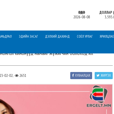
ӨНӨӨДӨР
ДОЛЛАР (
2026-08-08
3,593.
АМЬДРАЛ
ЭДИЙН ЗАСАГ
ДЭЛХИЙ ДАХИНД
СОЁЛ УРЛАГ
ЯРИЛЦЛАГ
 монгол кинонууд намайг жүжигчин болоход их
23-02-02,
2651
ХУВААЛЦАХ
ЖИРГЭХ