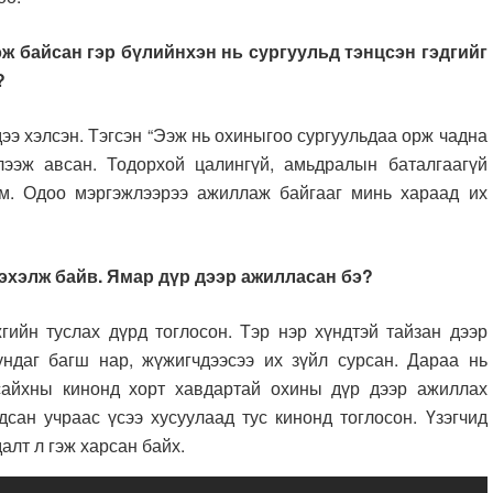
ж байсан гэр бүлийнхэн нь сургуульд тэнцсэн гэдгийг
э?
э хэлсэн. Тэгсэн “Ээж нь охиныгоо сургуульдаа орж чадна
лээж авсан. Тодорхой цалингүй, амьдралын баталгаагүй
юм. Одоо мэргэжлээрээ ажиллаж байгааг минь хараад их
 эхэлж байв. Ямар дүр дээр ажилласан бэ?
н туслах дүрд тоглосон. Тэр нэр хүндтэй тайзан дээр
ндаг багш нар, жүжигчдээсээ их зүйл сурсан. Дараа нь
 сайхны кинонд хорт хавдартай охины дүр дээр ажиллах
сан учраас үсээ хусуулаад тус кинонд тоглосон. Үзэгчид
далт л гэж харсан байх.