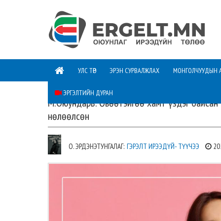
УЛС ТӨР
ЭРЭН СУРВАЛЖЛАХ
МОНГОЛЧУУДЫН 
ЭРГЭЛТИЙН ДУРАН
М.Оюундарь: Өвөөтэйгөө хамт үздэг байсан
нөлөөлсөн
О. ЭРДЭНЭТУНГАЛАГ:
ГЭРЭЛТ ИРЭЭДҮЙ- ТҮҮЧЭЭ
20