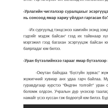
-Урлагийн чиглэлээр суралцахыг эсэргүүцэ
нь сонсоод ямар хариу үйлдэл гаргасан б
-Их сургуульд тэнцсэнээ хамгийн эхэнд ээждэ
гэдгийг мэдэж байсан“ гээд их тайвнаар хү
мэргэжил гээд багахан эсэргүүцэж байсан 
баярладаг юм билээ.
-Уран бүтээлийнхээ гарааг ямар бүтээлээр
-Оюутан байхдаа “Бүсгүйн зурвас” жүжгий
жүжигчний хувиар анх удаа гарч байлаа. Му
гуравдугаар курстээ “Өндгөн толгойт” уран
боломж олдсон. Учралын дүр үнэхээр таалагд
намайг үсээ хуссан гэж бодоогүй юм билээ. Бу