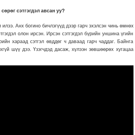
 сөрөг сэтгэгдэл авсан уу?
 илээ. Анх богино бичлэгүүд дээр гарч эхэлсэн чинь өмнөх
тгэгдэл олон ирсэн. Ирсэн сэтгэгдэл бүрийн уншина үгийн
үрийн хараад сэтгэл өвддөг ч даваад гарч чаддаг. Байнга
гүй шүү дээ. Үзэгчдэд дасаж, хүлээн зөвшөөрөх хугацаа