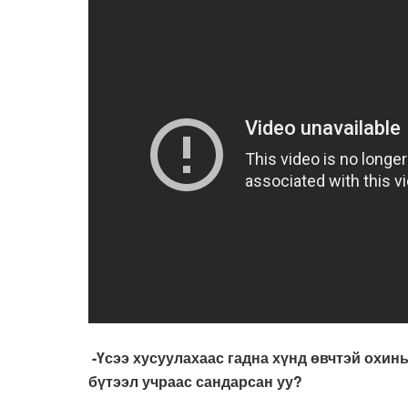
-Үсээ хусуулахаас гадна хүнд өвчтэй охин
бүтээл учраас сандарсан уу?