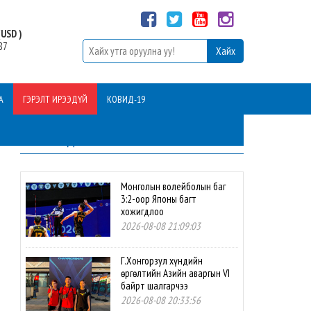
USD )
87
А
ГЭРЭЛТ ИРЭЭДҮЙ
КОВИД-19
ШИНЭ МЭДЭЭ
Монголын волейболын баг
3:2-оор Японы багт
хожигдлоо
2026-08-08 21:09:03
Г.Хонгорзул хүндийн
өргөлтийн Азийн аваргын VI
байрт шалгарчээ
2026-08-08 20:33:56