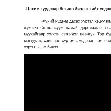
-Цахим хуудсаар богино бичлэг хийх үедээ
-Хүний нүдэнд дасах хүртэл хэцүү юм
жүжигчнийг нь асууж, намайг доромжилсон сэ
муухайгаар хэлсэн сэтгэгдэл цөөнгүй. Тэр б
магтуулж, сайшаал хүртэж амьдраан гэж байх
хэрэгтэй юм билээ.