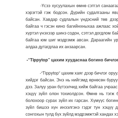
-Үсээ хусуулахын өмнө сэтгэл санаагаа бэ
хэрэгтэй гэж бодсон. Дүрийн судалгааны яв
байсан. Хавдар судлалын үндэсний төв дээр
байгаа ч гэсэн кино багийнхныхаа ажлаас хо
хүртэл үнэхээр шинэ содон, сэтгэл догдлом ба
байгаа юм шиг мэдрэмж авсан. Дараагийн ур
алдаа дутагдлаа их анзаарсан.
-“Tippytop” цахим хуудаснаа богино бичлэ
-“Tippytop” цахим хаяг дээр бичлэг оруулд
хийдэг байсан. Энэ нь нийгэмд өрнөсөн буру
дээ. Залуу уран бүтээлчид хийж байгаа учраас
хэцүү зүйл олон тохиолдсон. Өмнө нь тэгж б
болохоор сурах зүйл их гарсан. Хүмүүс богин
зүйл бишээ хүн инээлгэнэ гэдэг тун хэцүү 
сонгохын тулд бүх зүйлд мэдрэмжтэй хандах хэ