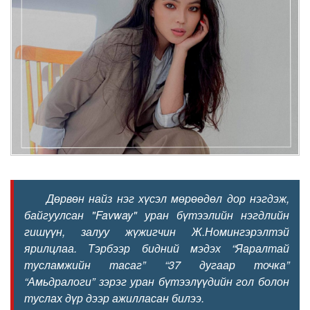
Дөрвөн найз нэг хүсэл мөрөөдөл дор нэгдэж,
байгуулсан "Favway" уран бүтээлийн нэгдлийн
гишүүн, залуу жүжигчин Ж.Номингэрэлтэй
ярилцлаа. Тэрбээр бидний мэдэх “Яаралтай
тусламжийн тасаг” “37 дугаар точка”
“Амьдралоги” зэрэг уран бүтээлүүдийн гол болон
туслах дүр дээр ажилласан билээ.