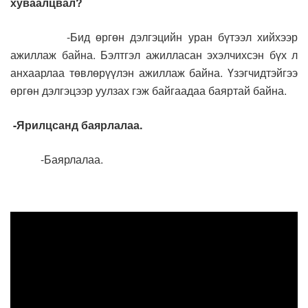
хуваалцвал?
-Бид өргөн дэлгэцийн уран бүтээл хийхээр
ажиллаж байна. Бэлтгэл ажилласан эхэлчихсэн бүх л
анхаарлаа төвлөрүүлэн ажиллаж байна. Үзэгчидтэйгээ
өргөн дэлгэцээр уулзах гэж байгаадаа баяртай байна.
-Ярилцсанд баярлалаа.
-Баярлалаа.