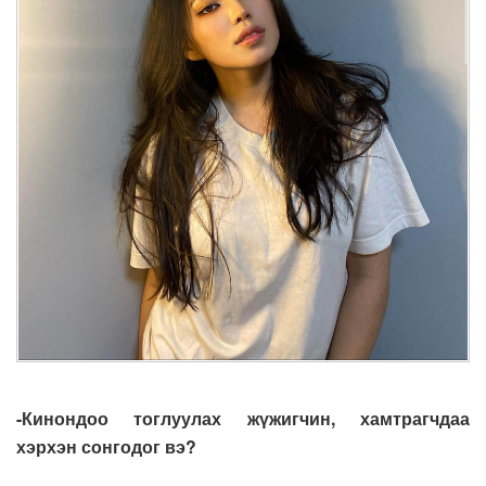
-Кинондоо тоглуулах жүжигчин, хамтрагчдаа
хэрхэн сонгодог вэ?