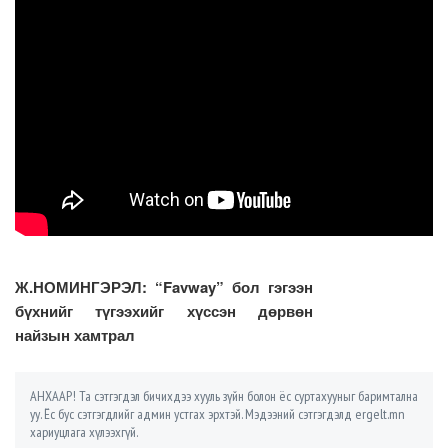
Ж.НОМИНГЭРЭЛ: “Favway” бол гэгээн
бүхнийг түгээхийг хүссэн дөрвөн
найзын хамтрал
АНХААР! Та сэтгэгдэл бичихдээ хууль зүйн болон ёс суртахууныг баримтална
уу. Ёс бус сэтгэгдлийг админ устгах эрхтэй. Мэдээний сэтгэгдэлд ergelt.mn
хариуцлага хүлээхгүй.