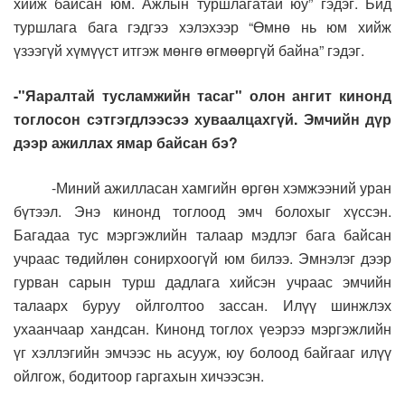
хийж байсан юм. Ажлын туршлагатай юу” гэдэг. Бид
туршлага бага гэдгээ хэлэхээр “Өмнө нь юм хийж
үзээгүй хүмүүст итгэж мөнгө өгмөөргүй байна” гэдэг.
-"Яаралтай тусламжийн тасаг" олон ангит кинонд
тоглосон сэтгэгдлээсээ хуваалцахгүй. Эмчийн дүр
дээр ажиллах ямар байсан бэ?
-Миний ажилласан хамгийн өргөн хэмжээний уран
бүтээл. Энэ кинонд тоглоод эмч болохыг хүссэн.
Багадаа тус мэргэжлийн талаар мэдлэг бага байсан
учраас төдийлөн сонирхоогүй юм билээ. Эмнэлэг дээр
гурван сарын турш дадлага хийсэн учраас эмчийн
талаарх буруу ойлголтоо зассан. Илүү шинжлэх
ухаанчаар хандсан. Кинонд тоглох үеэрээ мэргэжлийн
үг хэллэгийн эмчээс нь асууж, юу болоод байгааг илүү
ойлгож, бодитоор гаргахын хичээсэн.