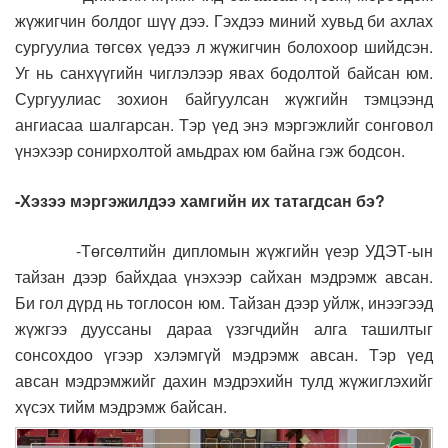
жүжигчин болдог шүү дээ. Гэхдээ миний хувьд би ахлах
сургуулиа төгсөх үедээ л жүжигчин болохоор шийдсэн.
Уг нь санхүүгийн чиглэлээр явах бодолтой байсан юм.
Сургуулиас зохион байгуулсан жүжгийн тэмцээнд
ангиасаа шалгарсан. Тэр үед энэ мэргэжлийг сонговол
үнэхээр сонирхолтой амьдрах юм байна гэж бодсон.
-Хэзээ мэргэжилдээ хамгийн их татагдсан бэ?
-Төгсөлтийн дипломын жүжгийн үеэр УДЭТ-ын
тайзан дээр байхдаа үнэхээр сайхан мэдрэмж авсан.
Би гол дүрд нь тоглосон юм. Тайзан дээр уйлж, инээгээд
жүжгээ дууссаны дараа үзэгчдийн алга ташилтыг
сонсохдоо үгээр хэлэмгүй мэдрэмж авсан. Тэр үед
авсан мэдрэмжийг дахин мэдрэхийн тулд жүжиглэхийг
хүсэх тийм мэдрэмж байсан.