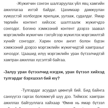
-Жүжигчин сонгон шалгаруулах үйл явц хамгийн
ажиллагаа ихтэй байдаг. Цахимаар дамжуулан
хүмүүстэй холбогдож ярилцаж, уулзаж, судалдаг. Ямар
төрлийн контент хийхээс шалтгаалж жүжигчдээ
сонгодог. Богино хэмжээний контент дээрээ заавал
мэргэжлийн жүжигчин гэхгүйгээр жүжиглэх мэргэжилтэй
хүнийг сонгодог. Харин олон ангит болон бүрэн
хэмжээний дээрээ мэргэжлийн жүжигчидтэй хамтрахыг
хичээдэг. Цаашид илүү мэргэжлийн уран бүтээлчидтэй
хамтран ажиллах хүсэлтэй байгаа.
-Залуу уран бүтээлчид нэгдэж, уран бүтээл хийхэд
тулгардаг бэрхшээл бий юү?
-Тулгардаг асуудал цөөнгүй бий. Бид байнга
санхүүгээ гаргах боломжгүй шүү дээ. Тиймээс хамтран
ажиллах байгууллага хайхаар “Өмнө нь ямар бүтээл