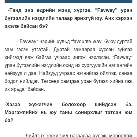
-Танд энэ өдрийн мэнд хүргэе. “Favway” уран
бүтээлийн нэгдлийн талаар ярихгүй юу. Анх хэрхэн
эхэлж байсан бэ?
-"Favway" нэрийн хувьд “favourite way” буюу дуртай
зам гэсэн утгатай. Дуртай замаараа хүссэн зүйлээ
хийгээд явж байгаа учраас ингэж нэрлэсэн. “Favway”
уран бүтээлийн нэгдлийн охид их сургуулийн нэг ангийн
найзууд л даа. Найзууд учраас нэгнийгээ ойлгож, санаа
бодол нийлдэг. Төгсөөд хамтдаа уран бүтээл хийнэ гэж
их ярьдаг байсан.
-Хэзээ жүжигчин болохоор шийдсэн бэ.
Мэргэжлийнх нь юу таны сонирхлыг татсан юм
бэ?
-Дийлэнх жүжигчид багаасаа хүсэж, мөрөөдөж