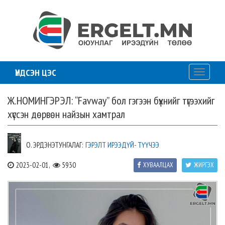
ҮНДСЭН ЦЭС
Toggle
navigati
Ж.НОМИНГЭРЭЛ: “Favway” бол гэгээн бүхнийг түгээхийг
хүссэн дөрвөн найзын хамтрал
О. ЭРДЭНЭТУНГАЛАГ:
ГЭРЭЛТ ИРЭЭДҮЙ- ТҮҮЧЭЭ
2023-02-01,
5930
ХУВААЛЦАХ
ЖИРГЭХ