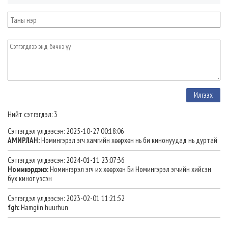
Нийт сэтгэгдэл: 3
Сэтгэгдэл үлдээсэн: 2025-10-27 00:18:06
АМИРЛАН:
Номингэрэл эгч хамгийн хөөрхөн нь би кинонуудад нь дуртай
Сэтгэгдэл үлдээсэн: 2024-01-11 23:07:36
Номинэрдэнэ:
Номингэрэл эгч их хөөрхөн Би Номингэрэл эгчийн хийсэн
бүх киног үзсэн
Сэтгэгдэл үлдээсэн: 2023-02-01 11:21:52
fgh:
Hamgiin huurhun