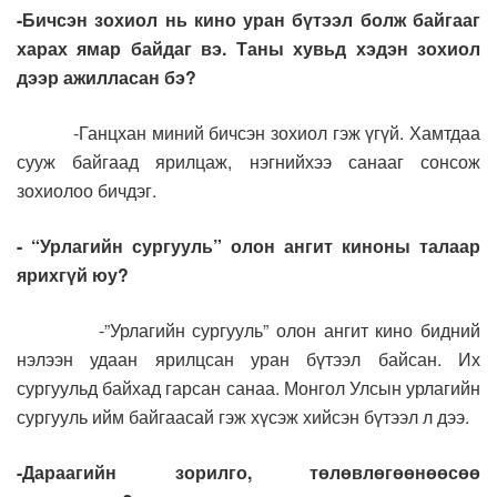
-Бичсэн зохиол нь кино уран бүтээл болж байгааг
харах ямар байдаг вэ. Таны хувьд хэдэн зохиол
дээр ажилласан бэ?
-Ганцхан миний бичсэн зохиол гэж үгүй. Хамтдаа
сууж байгаад ярилцаж, нэгнийхээ санааг сонсож
зохиолоо бичдэг.
- “Урлагийн сургууль” олон ангит киноны талаар
ярихгүй юу?
-”Урлагийн сургууль” олон ангит кино бидний
нэлээн удаан ярилцсан уран бүтээл байсан. Их
сургуульд байхад гарсан санаа. Монгол Улсын урлагийн
сургууль ийм байгаасай гэж хүсэж хийсэн бүтээл л дээ.
-Дараагийн зорилго, төлөвлөгөөнөөсөө