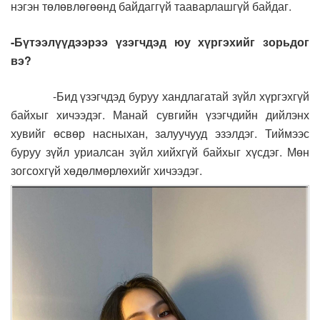
нэгэн төлөвлөгөөнд байдаггүй тааварлашгүй байдаг.
-Бүтээлүүдээрээ үзэгчдэд юу хүргэхийг зорьдог
вэ?
-Бид үзэгчдэд буруу хандлагатай зүйл хүргэхгүй
байхыг хичээдэг. Манай сувгийн үзэгчдийн дийлэнх
хувийг өсвөр насныхан, залуучууд эзэлдэг. Тиймээс
буруу зүйл уриалсан зүйл хийхгүй байхыг хүсдэг. Мөн
зогсохгүй хөдөлмөрлөхийг хичээдэг.