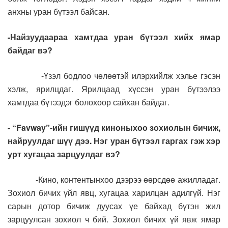
анхны уран бүтээл байсан.
-Найзуудаараа хамтдаа уран бүтээл хийх ямар
байдаг вэ?
-Үзэл бодлоо чөлөөтэй илэрхийлж хэлье гэсэн
хэлж, ярилцдаг. Ярилцаад хүссэн уран бүтээлээ
хамтдаа бүтээдэг болохоор сайхан байдаг.
- “Favway”-ийн гишүүд киноныхоо зохиолын бичиж,
найруулдаг шүү дээ. Нэг уран бүтээл гаргах гэж хэр
урт хугацаа зарцуулдаг вэ?
-Кино, контентынхоо дээрээ өөрсдөө ажилладаг.
Зохиол бичих үйл явц, хугацаа харилцан адилгүй. Нэг
сарын дотор бичиж дуусах үе байхад бүтэн жил
зарцуулсан зохиол ч бий. Зохиол бичих үй явж ямар