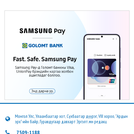
Монгол Улс, Улаанбаатар хот, Сүхбаатар дүүрэг, VIII хороо, "Ардын
эрх"-ийн байр, Гуравдугаар давхарт Эргэлт.мн редакц
7509-1188