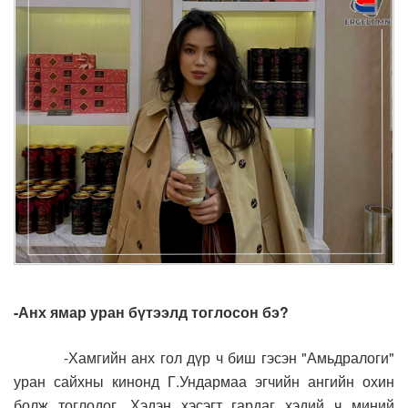
-Анх ямар уран бүтээлд тоглосон бэ?
-Хамгийн анх гол дүр ч биш гэсэн "Амьдралоги"
уран сайхны кинонд Г.Ундармаа эгчийн ангийн охин
болж тоглодог. Хэдэн хэсэгт гардаг хэдий ч миний