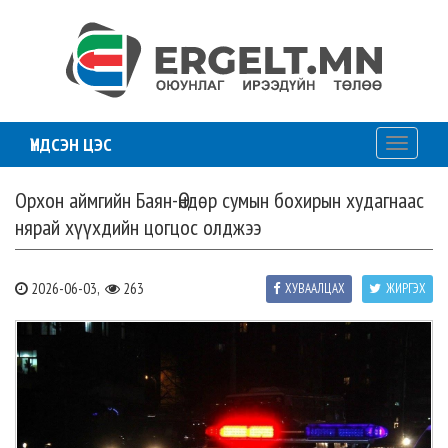
ҮНДСЭН ЦЭС
Toggle
navigati
Орхон аймгийн Баян-Өндөр сумын бохирын худагнаас
нярай хүүхдийн цогцос олджээ
2026-06-03,
263
ХУВААЛЦАХ
ЖИРГЭХ