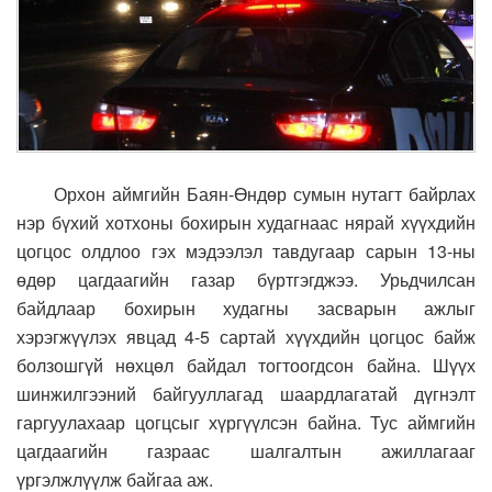
Орхон аймгийн Баян-Өндөр сумын нутагт байрлах
нэр бүхий хотхоны бохирын худагнаас нярай хүүхдийн
цогцос олдлоо гэх мэдээлэл тавдугаар сарын 13-ны
өдөр цагдаагийн газар бүртгэгджээ. Урьдчилсан
байдлаар бохирын худагны засварын ажлыг
хэрэгжүүлэх явцад 4-5 сартай хүүхдийн цогцос байж
болзошгүй нөхцөл байдал тогтоогдсон байна. Шүүх
шинжилгээний байгууллагад шаардлагатай дүгнэлт
гаргуулахаар цогцсыг хүргүүлсэн байна. Тус аймгийн
цагдаагийн газраас шалгалтын ажиллагааг
үргэлжлүүлж байгаа аж.