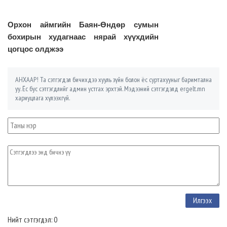
Орхон аймгийн Баян-Өндөр сумын
бохирын худагнаас нярай хүүхдийн
цогцос олджээ
АНХААР! Та сэтгэгдэл бичихдээ хууль зүйн болон ёс суртахууныг баримтална
уу. Ёс бус сэтгэгдлийг админ устгах эрхтэй. Мэдээний сэтгэгдэлд ergelt.mn
хариуцлага хүлээхгүй.
Нийт сэтгэгдэл: 0