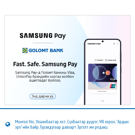
Монгол Улс, Улаанбаатар хот, Сүхбаатар дүүрэг, VIII хороо, "Ардын
эрх"-ийн байр, Гуравдугаар давхарт Эргэлт.мн редакц