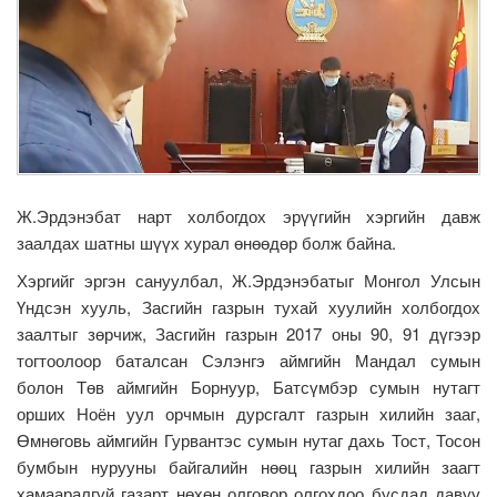
Ж.Эрдэнэбат нарт холбогдох эрүүгийн хэргийн давж
заалдах шатны шүүх хурал өнөөдөр болж байна.
Хэргийг эргэн сануулбал, Ж.Эрдэнэбатыг Монгол Улсын
Үндсэн хууль, Засгийн газрын тухай хуулийн холбогдох
заалтыг зөрчиж, Засгийн газрын 2017 оны 90, 91 дүгээр
тогтоолоор баталсан Сэлэнгэ аймгийн Мандал сумын
болон Төв аймгийн Борнуур, Батсүмбэр сумын нутагт
орших Ноён уул орчмын дурсгалт газрын хилийн зааг,
Өмнөговь аймгийн Гурвантэс сумын нутаг дахь Тост, Тосон
бумбын нурууны байгалийн нөөц газрын хилийн заагт
хамааралгүй газарт нөхөн олговор олгохдоо бусдад давуу