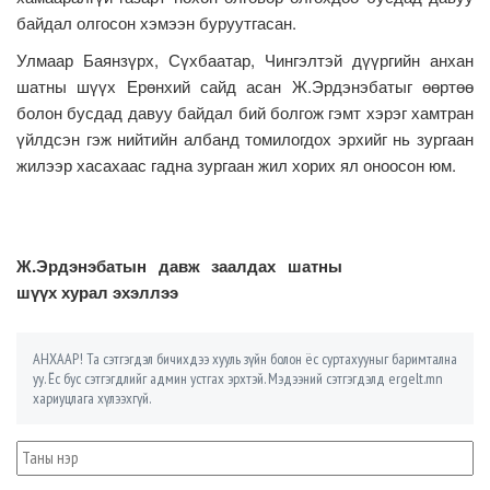
байдал олгосон хэмээн буруутгасан.
Улмаар Баянзүрх, Сүхбаатар, Чингэлтэй дүүргийн анхан
шатны шүүх Ерөнхий сайд асан Ж.Эрдэнэбатыг өөртөө
болон бусдад давуу байдал бий болгож гэмт хэрэг хамтран
үйлдсэн гэж нийтийн албанд томилогдох эрхийг нь зургаан
жилээр хасахаас гадна зургаан жил хорих ял оноосон юм.
Ж.Эрдэнэбатын давж заалдах шатны
шүүх хурал эхэллээ
АНХААР! Та сэтгэгдэл бичихдээ хууль зүйн болон ёс суртахууныг баримтална
уу. Ёс бус сэтгэгдлийг админ устгах эрхтэй. Мэдээний сэтгэгдэлд ergelt.mn
хариуцлага хүлээхгүй.