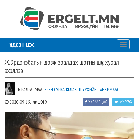
ҮНДСЭН ЦЭС
Toggle
navigati
Ж.Эрдэнэбатын давж заалдах шатны шүүх хурал
эхэллээ
Б. БАДРАЛМАА:
ЭРЭН СУРВАЛЖЛАХ- ШҮҮХИЙН ТАНХИМААС
2020-09-15,
1019
ХУВААЛЦАХ
ЖИРГЭХ