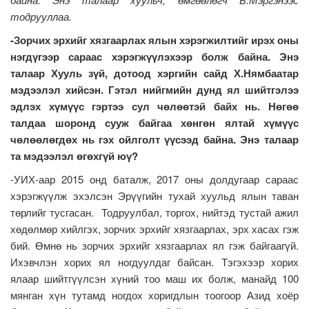
тодрууллаа.
-Зорчих эрхийг хязгаарлах ялын хэрэгжилтийг ирэх оны
нэгдүгээр сараас хэрэгжүүлэхээр болж байна. Энэ
талаар Хууль зүй, дотоод хэргийн сайд Х.Нямбаатар
мэдээлэл хийсэн. Гэтэл нийгмийн дунд ял шийтгэлээ
эдлэх хүмүүс гэртээ сул чөлөөтэй байх нь. Нөгөө
талдаа шоронд сууж байгаа хөнгөн ялтай хүмүүс
чөлөөлөгдөх нь гэх ойлголт үүсээд байна. Энэ талаар
та мэдээлэл өгөхгүй юү?
-УИХ-аар 2015 онд баталж, 2017 оны долдугаар сараас
хэрэгжүүлж эхэлсэн Эрүүгийн тухай хуульд ялын таван
төрлийг тусгасан. Тодруулбал, торгох, нийтэд тустай ажил
хөдөлмөр хийлгэх, зорчих эрхийг хязгаарлах, эрх хасах гэж
бий. Өмнө нь зорчих эрхийг хязгаарлах ял гэж байгаагүй.
Ихэвчлэн хорих ял ногдуулдаг байсан. Тэгэхээр хорих
ялаар шийтгүүлсэн хүний тоо маш их болж, манайд 100
мянган хүн тутамд ногдох хоригдлын тоогоор Азид хоёр