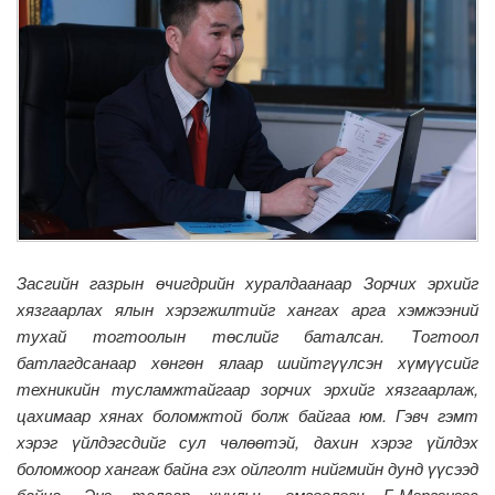
Засгийн газрын өчигдрийн хуралдаанаар Зорчих эрхийг
хязгаарлах ялын хэрэгжилтийг хангах арга хэмжээний
тухай тогтоолын төслийг баталсан. Тогтоол
батлагдсанаар хөнгөн ялаар шийтгүүлсэн хүмүүсийг
техникийн тусламжтайгаар зорчих эрхийг хязгаарлаж,
цахимаар хянах боломжтой болж байгаа юм. Гэвч гэмт
хэрэг үйлдэгсдийг сул чөлөөтэй, дахин хэрэг үйлдэх
боломжоор хангаж байна гэх ойлголт нийгмийн дунд үүсээд
байна. Энэ талаар хуульч, өмгөөлөгч Б.Мэргэнээс