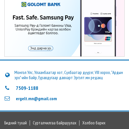
Монгол Улс, Улаанбаатар хот, Сүхбаатар дүүрэг, VIII хороо, "Ардын
эрх"-ийн байр, Гуравдугаар давхарт Эргэлт.мн редакц
7509-1188
ergelt.mn@gmail.com
Бидний тухай
Сурталчилгаа байршуулах
Холбоо барих