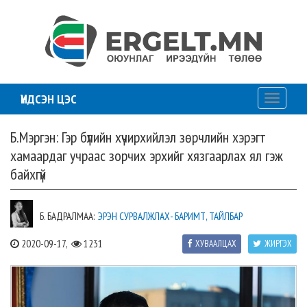
ҮНДСЭН ЦЭС
Toggle
navigati
Б.Мэргэн: Гэр бүлийн хүчирхийлэл зөрчлийн хэрэгт
хамаардаг учраас зорчих эрхийг хязгаарлах ял гэж
байхгүй
Б. БАДРАЛМАА:
ЭРЭН СУРВАЛЖЛАХ- БАРИМТ, ТАЙЛБАР
2020-09-17,
1231
ХУВААЛЦАХ
ЖИРГЭХ