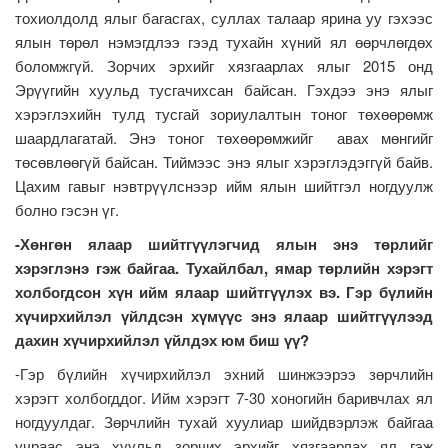
тохиолдолд ялыг багасгах, суллах талаар ярина уу гэхээс
ялын төрөл нэмэгдлээ гээд тухайн хүний ял өөрчлөгдөх
боломжгүй. Зорчих эрхийг хязгаарлах ялыг 2015 онд
Эрүүгийн хуульд тусгачихсан байсан. Гэхдээ энэ ялыг
хэрэглэхийн тулд тусгай зориулалтын тоног төхөөрөмж
шаардлагатай. Энэ тоног төхөөрөмжийг авах мөнгийг
төсөвлөөгүй байсан. Тиймээс энэ ялыг хэрэглэдэггүй байв.
Цахим гавыг нэвтрүүлснээр ийм ялын шийтгэл ногдуулж
болно гэсэн үг.
-Хөнгөн ялаар шийтгүүлэгчид ялын энэ төрлийг
хэрэглэнэ гэж байгаа. Тухайлбал, ямар төрлийн хэрэгт
холбогдсон хүн ийм ялаар шийтгүүлэх вэ. Гэр бүлийн
хүчирхийлэл үйлдсэн хүмүүс энэ ялаар шийтгүүлээд
дахин хүчирхийлэл үйлдэх юм биш үү?
-Гэр бүлийн хүчирхийлэл эхний шинжээрээ зөрчлийн
хэрэгт холбогддог. Ийм хэрэгт 7-30 хоногийн баривчлах ял
ногдуулдаг. Зөрчлийн тухай хуулиар шийдвэрлэж байгаа
учраас энэ хуульд зорчих эрхийг хязгаарлах ял гэж