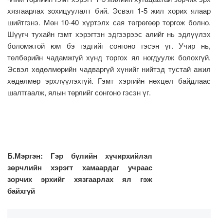
хязгаарлах зохицуулалт бий. Эсвэл 1-5 жил хорих ялаар
шийтгэнэ. Мөн 10-40 хүртэлх сая төгрөгөөр торгож болно.
Шүүгч тухайн гэмт хэрэгтэн эдгээрээс алийг нь эдлүүлэх
боломжтой юм бэ гэдгийг сонгоно гэсэн үг. Учир нь,
төлбөрийн чадамжгүй хүнд торгох ял ногдуулж болохгүй.
Эсвэл хөдөлмөрийн чадваргүй хүнийг нийтэд тустай ажил
хөдөлмөр эрхлүүлэхгүй. Гэмт хэргийн нөхцөл байдлаас
шалтгаалж, ялын төрлийг сонгоно гэсэн үг.
Б.Мэргэн: Гэр бүлийн хүчирхийлэл
зөрчлийн хэрэгт хамаардаг учраас
зорчих эрхийг хязгаарлах ял гэж
байхгүй