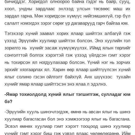
бичигддэг. Хоригдол олноороо байна гэдэг нь байр, сууц,
хоол, ундны зардлаас эхлээд улсын төсвөөс маш их
зардал гарна. Мөн хоригдсон хүмүүс нийгэмшихгүй, гэр бүл
салалт нэмэгдэх зэрэг сөрөг үр дагаварууд гарч байгаа юм.
Тэгэхээр хүний заавал хорих ялаар шийтгэх албагүй гэж
үзээд Эрүүгийн хуулиар шийтгэх болсон. Энэ хуулийн гол
зорилго нь хүнийг засаж хүмүүжүүлэх. Иймд ялын төрлийг
сонголттой болгох хэрэгтэй гэж үзээд үйлдсэн гэмт хэрэг
нь тохирсон ял ногдуулахаар болсон. Үүний нэг нь зорчих
эрхийг хязгаарлах ял. Харин өөр ялаар шийтгүүлсэн хүний
ялыг солино гэсэн ойлголт байхгүй. Анх шүүхээс тухайн
хүнийг ямар ялаар шийтгэсэн энэ ялаа л эдэлнэ.
-Ямар тохиолдолд хүний ялыг тэгшитгэж, сулладаг юм
бэ?
-Эрүүгийн хууль шинэчлэгдэж, өмнө нь авсан ялыг нь шинэ
хуулиар багасгасан бол энэ хэмжээгээр ялыг нь багасгана.
Эсвэл өмнөх хуулиар гэмт хэрэгт тооцоод шинэ хуулиар
үүнийг гэмт хэрэг биш гэж үзвэл ялаас чөлөөлөгдөнө. Ийм