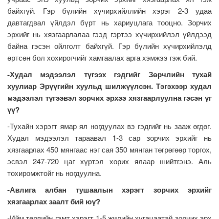
байхгүй. Гэр бүлийн хүчирхийллийн хэрэг 2-3 удаа
давтагдвал үйлдэл бүрт нь хариуцлага тооцно. Зорчих
эрхийг нь хязгаарлалаа гээд гэртээ хүчирхийлэл үйлдээд
байна гэсэн ойлголт байхгүй. Гэр бүлийн хүчирхийлэлд
өртсөн бол хохирогчийг хамгаалах арга хэмжээ гэж бий.
-Худал мэдээлэл түгээх гэдгийг Зөрчлийн тухай
хуулиар Эрүүгийн хуульд шилжүүлсэн. Тэгэхээр худал
мэдээлэл түгээвэл зорчих эрхээ хязгаарлуулна гэсэн үг
үү?
-Тухайн хэрэгт ямар ял ногдуулах вэ гэдгийг нь зааж өгдөг.
Худал мэдээлэл тараавал 1-3 сар зорчих эрхийг нь
хязгаарлах 450 мянгаас нэг сая 350 мянган төгрөгөөр торгох,
эсвэл 247-720 цаг хүртэл хорих ялаар шийтгэнэ. Аль
тохиромжтойг нь ногдуулна.
-Авлига албан тушаалын хэрэгт зорчих эрхийг
хязгаарлах заалт бий юү?
-Ийм төрлийн гэмт хэрэгт 1-5 жилийн хугацаатай зорчих эрх