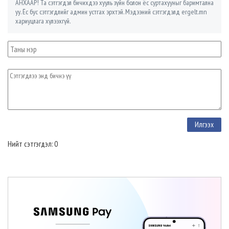
АНХААР! Та сэтгэгдэл бичихдээ хууль зүйн болон ёс суртахууныг баримтална
уу. Ёс бус сэтгэгдлийг админ устгах эрхтэй. Мэдээний сэтгэгдэлд ergelt.mn
хариуцлага хүлээхгүй.
Нийт сэтгэгдэл: 0