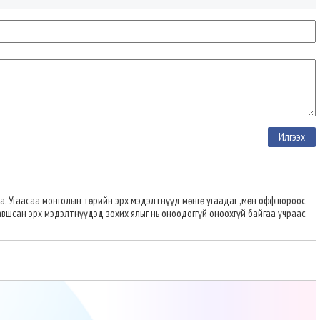
аа. Угаасаа монголын төрийн эрх мэдэлтнүүд мөнгө угаадаг ,мөн оффшороос
завшсан эрх мэдэлтнүүдэд зохих ялыг нь оноодоггүй оноохгүй байгаа учраас