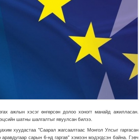
гах ажлын хэсэг өнгөрсөн долоо хоногт манайд ажилласан.
 эцсийн шатны шалгалтыг явуулсан билээ.
ахим хуудастаа "Саарал жагсаалтаас Монгол Улсыг гаргасан
аравдугаар сарын 6-нд гаргав" хэмээн мэдэгдсэн байна. Гэвч