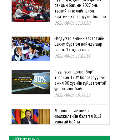
сайдын багцын 2027 оны
төсвийн төслийн олон
нийтийн хэлэлцүүлэг боллоо
2026-08-06 11:33:50
Нэгдүгээр ангийн элсэлтийн
цахим бүртгэл наймдугаар
сарын 17-нд эхэлнэ
2026-08-06 11:05:34
"Туул усан цогцолбор"
төслийн ТЭЗҮ боловсруулах
ажил 90 хувийн гүйцэтгэлтэй
үргэлжилж байна
2026-08-06 10:55:58
Дорноговь аймгийн
өвөлжилтийн бэлтгэл 81.2
хувьтай байна
2026-08-06 10:54:04
НИЙТЛЭЛЧИД