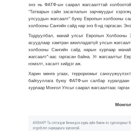
энэ нь ФАТФ-ын саарал жагсаалттай холбоото
“Татварын сайн засаглалын зарчмуудыг хэрэг
улсуудын жагсаалт” буюу Европын холбооны саа
холбооны Сангийн сайд нар энэ 6-нд гаргасан. Э
Тодруулбал, манай улсыг Европын Холбооны З
асуудлаар хамтран ажилладаггүй улсын жагсаалт
холбооны Сангийн сайд нарын хурлаар манай
жагсаалт"-аас гаргасан байна. Уг жагсаалтыг 
нэмэлт, хасалт хийдэг аж.
Харин мөнгө угаах, терроризмыг санхүүжүүлэх
байгууллага буюу ФАТФ-ын салбар хуралдаан 
хурлаар Монгол Улсыг саарал жагсаалтаас гарга
Монгол
АНХААР! Та сэтгэгдэл бичихдээ хууль зүйн болон ёс суртахууныг ба
ergelt.mn хариуцлага хүлээхгүй.