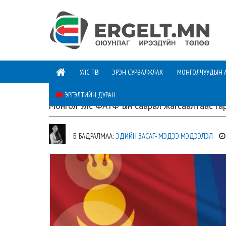
УЛС ТӨР
ЭРЭН СУРВАЛЖЛАХ
МОНГОЛЧУУДЫН 
ЭРГЭЛТИЙН ДУРАН
Монгол Улс ФАТФ-ын саарал жагсаалтаас га
Б. БАДРАЛМАА:
ЭДИЙН ЗАСАГ- МЭДЭЭ МЭДЭЭЛЭЛ