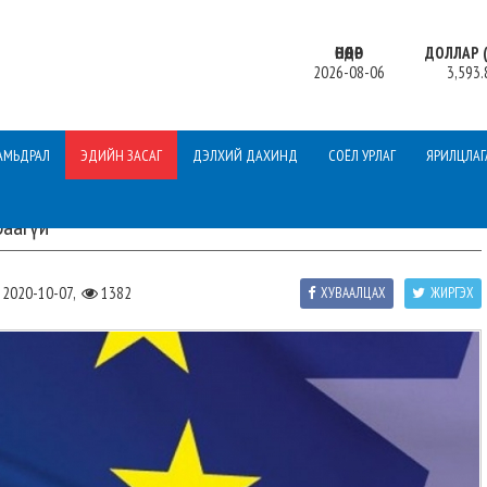
ӨНӨӨДӨР
ДОЛЛАР (
2026-08-06
3,593.
АМЬДРАЛ
ЭДИЙН ЗАСАГ
ДЭЛХИЙ ДАХИНД
СОЁЛ УРЛАГ
ЯРИЛЦЛАГ
раагүй
2020-10-07,
1382
ХУВААЛЦАХ
ЖИРГЭХ