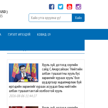
USD )
83
А
ГЭРЭЛТ ИРЭЭДҮЙ
КОВИД-19
ШИНЭ МЭДЭЭ
Хууль зүй, дотоод хэргийн
сайд С.Амарсайхан: “Нийтийн
албан тушаалтны хууль бус
хөрөнгийг хураах хууль” бол
шударгаар хөдөлмөрлөж буй
иргэдийн хөрөнгийг хураах асуудал биш нийтийн
албан тушаалтантай холбоотой хууль
2026-08-06 11:44:27
Хууль зүй, дотоод хэргийн