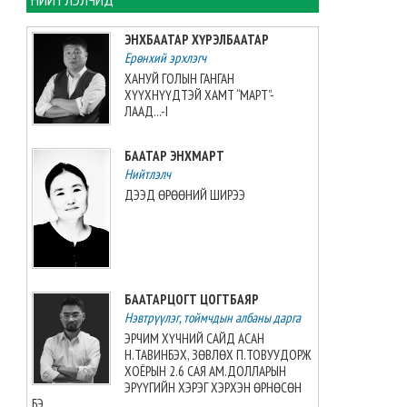
Т.Ням-Очир: Бие даалтын
долоо хоног нийслэл, орон
ЭНХБААТАР ХҮРЭЛБААТАР
нутагт өөр өөр хугацаанд
Ерөнхий эрхлэгч
болно
ХАНУЙ ГОЛЫН ГАНГАН
2026-08-06 10:53:48
ХҮҮХНҮҮДТЭЙ ХАМТ “МАРТ”-
ЛААД...-I
Засгийн газар эм, эмнэлгийн
хэрэглэгдэхүүнийг нэг эх
БААТАР ЭНХМАРТ
үүсвэрээс худалдан авах
журмыг шинэчлэн баталжээ
Нийтлэлч
2026-08-06 10:31:47
ДЭЭД ӨРӨӨНИЙ ШИРЭЭ
ТАНИЛЦ: Нийслэлд энэ долоо
хоногт хаах авто замууд
2026-08-06 10:21:41
БААТАРЦОГТ ЦОГТБАЯР
Нэвтрүүлэг, тоймчдын албаны дарга
КОП17 БАГА ХУРЛЫН БАРИЛГА,
ЭРЧИМ ХҮЧНИЙ САЙД АСАН
БАЙГУУЛАМЖИД ҮҮРЭГ
Н.ТАВИНБЭХ, ЗӨВЛӨХ П.ТОВУУДОРЖ
ГҮЙЦЭТГЭЖ БУЙ АЛБА
ХОЁРЫН 2.6 САЯ АМ.ДОЛЛАРЫН
ХААГЧДАД ҮҮРЭГ, ЧИГЛЭЛ
ЭРҮҮГИЙН ХЭРЭГ ХЭРХЭН ӨРНӨСӨН
ӨГЛӨӨ
БЭ