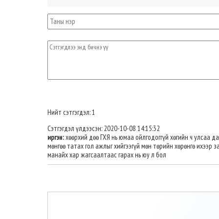
Нийт сэтгэгдэл: 1
Сэтгэгдэл үлдээсэн: 2020-10-08 14:15:32
иргэн:
хөөрхий дөө ГХЯ нь юмаа ойлгодоггүй хөгийн ч улсаа д
мөнгөө татах гол ажлыг хийгээгүй мөн төрийн хөрөнгө ихээр 
манайх хар жагсаалтаас гарах нь юу л бол