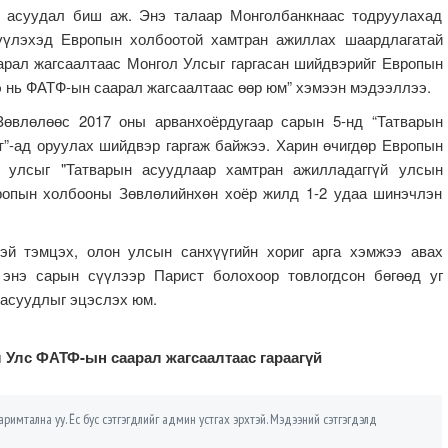
й асуудал биш аж. Энэ талаар Монголбанкнаас тодруулахад
жүүлэхэд Европын холбоотой хамтран ажиллах шаардлагатай
рал жагсаалтаас Монгол Улсыг гаргасан шийдвэрийг Европын
нэ нь ФАТФ-ын саарал жагсаалтаас өөр юм” хэмээн мэдээллээ.
өвлөлөөс 2017 оны арванхоёрдугаар сарын 5-нд “Татварын
”-ад оруулах шийдвэр гаргаж байжээ. Харин өчигдөр Европын
 улсыг "Татварын асуудлаар хамтран ажилладаггүй улсын
Европын холбооны Зөвлөлийнхөн хоёр жилд 1-2 удаа шинэчлэн
тэй тэмцэх, олон улсын санхүүгийн хориг арга хэмжээ авах
энэ сарын сүүлээр Парист болохоор товлогдсон бөгөөд уг
х асуудлыг эцэслэх юм.
 Улс ФАТФ-ын саарал жагсаалтаас гараагүй
римтална уу. Ёс бус сэтгэгдлийг админ устгах эрхтэй. Мэдээний сэтгэгдэлд