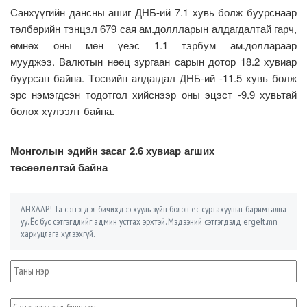
Санхүүгийн дансны ашиг ДНБ-ий 7.1 хувь болж буурснаар
төлбөрийн тэнцэл 679 сая ам.доллларын алдагдалтай гарч,
өмнөх оны мөн үеэс 1.1 тэрбум ам.доллараар
мууджээ. Валютын нөөц зургаан сарын дотор 18.2 хувиар
буурсан байна. Төсвийн алдагдал ДНБ-ий -11.5 хувь болж
эрс нэмэгдсэн тодотгол хийснээр оны эцэст -9.9 хувьтай
болох хүлээлт байна.
Монголын эдийн засаг 2.6 хувиар агших
төсөөлөлтэй байна
АНХААР! Та сэтгэгдэл бичихдээ хууль зүйн болон ёс суртахууныг баримтална
уу. Ёс бус сэтгэгдлийг админ устгах эрхтэй. Мэдээний сэтгэгдэлд ergelt.mn
хариуцлага хүлээхгүй.