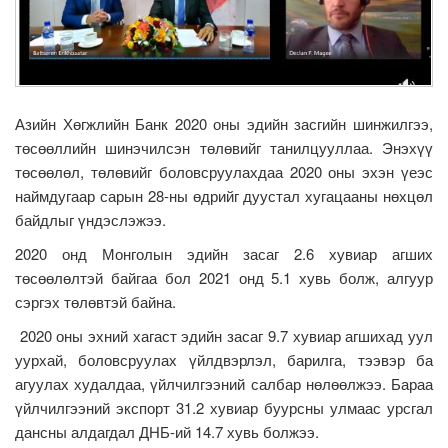
Азийн Хөгжлийн Банк 2020 оны эдийн засгийн шинжилгээ,
төсөөллийн шинэчилсэн төлөвийг танилцууллаа. Энэхүү
төсөөлөл, төлөвийг боловсруулахдаа 2020 оны эхэн үеэс
наймдугаар сарын 28-ны өдрийг дуустал хугацааны нөхцөл
байдлыг үндэслэжээ.
2020 онд Монголын эдийн засаг 2.6 хувиар агших
төсөөлөлтэй байгаа бол 2021 онд 5.1 хувь болж, алгуур
сэргэх төлөвтэй байна.
2020 оны эхний хагаст эдийн засаг 9.7 хувиар агшихад уул
уурхай, боловсруулах үйлдвэрлэл, барилга, тээвэр ба
агуулах худалдаа, үйлчилгээний салбар нөлөөлжээ. Бараа
үйлчилгээний экспорт 31.2 хувиар буурсны улмаас урсгал
дансны алдагдал ДНБ-ий 14.7 хувь болжээ.