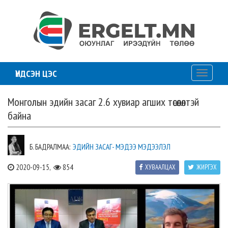
ҮНДСЭН ЦЭС
Toggle
navigati
Монголын эдийн засаг 2.6 хувиар агших төсөөлөлтэй
байна
Б. БАДРАЛМАА:
ЭДИЙН ЗАСАГ- МЭДЭЭ МЭДЭЭЛЭЛ
2020-09-15,
854
ХУВААЛЦАХ
ЖИРГЭХ