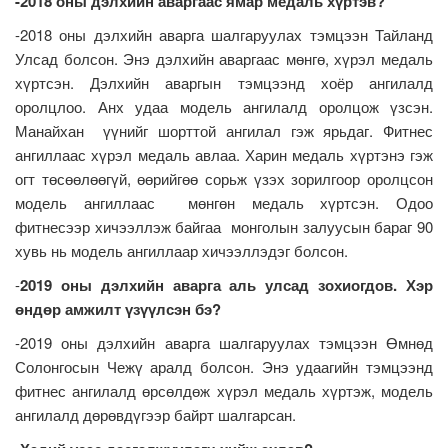
-2018 оны дэлхийн аваргаас ямар медаль хүртэв?
-2018 оны дэлхийн аварга шалгаруулах тэмцээн Тайланд
Улсад болсон. Энэ дэлхийн аваргаас мөнгө, хүрэл медаль
хүртсэн. Дэлхийн аваргын тэмцээнд хоёр ангилалд
оролцлоо. Анх удаа модель ангилалд оролцож үзсэн.
Манайхан үүнийг шорттой ангилал гэж ярьдаг. Фитнес
ангиллаас хүрэл медаль авлаа. Харин медаль хүртэнэ гэж
огт төсөөлөөгүй, өөрийгөө сорьж үзэх зорилгоор оролцсон
модель ангиллаас мөнгөн медаль хүртсэн. Одоо
фитнесээр хичээллэж байгаа монголын залуусын бараг 90
хувь нь модель ангиллаар хичээллэдэг болсон.
-
2019 оны дэлхийн аварга аль улсад зохиогдов. Хэр
өндөр амжилт үзүүлсэн бэ?
-2019 оны дэлхийн аварга шалгаруулах тэмцээн Өмнөд
Солонгосын Чежү аралд болсон. Энэ удаагийн тэмцээнд
фитнес ангилалд өрсөлдөж хүрэл медаль хүртэж, модель
ангилалд дөрөвдүгээр байрт шалгарсан.