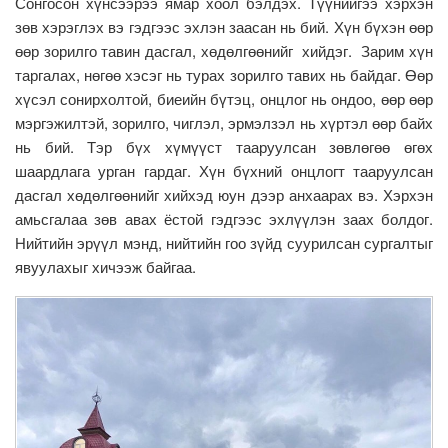
Сонгосон хүнсээрээ ямар хоол бэлдэх. Түүнийгээ хэрхэн
зөв хэрэглэх вэ гэдгээс эхлэн заасан нь бий. Хүн бүхэн өөр
өөр зорилго тавин дасгал, хөдөлгөөнийг хийдэг. Зарим хүн
таргалах, нөгөө хэсэг нь турах зорилго тавих нь байдаг. Өөр
хүсэл сонирхолтой, биеийн бүтэц, онцлог нь ондоо, өөр өөр
мэргэжилтэй, зорилго, чиглэл, эрмэлзэл нь хүртэл өөр байх
нь бий. Тэр бүх хүмүүст тааруулсан зөвлөгөө өгөх
шаардлага урган гардаг. Хүн бүхний онцлогт тааруулсан
дасгал хөдөлгөөнийг хийхэд юун дээр анхаарах вэ. Хэрхэн
амьсгалаа зөв авах ёстой гэдгээс эхлүүлэн заах болдог.
Нийтийн эрүүл мэнд, нийтийн гоо зүйд суурилсан сургалтыг
явуулахыг хичээж байгаа.