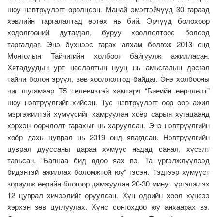
шоу нэвтрүүлэгт оролцсон. Манай эмэгтэйчүүд 30 гараад
хэвлийн таргалалтад өртөх нь бий. Эрчүүд болохоор
хөдөлгөөний дутагдал, буруу хооллолтоос болоод
таргалдаг. Энэ бүхнээс гарах алхам болгож 2013 онд
Монголын Тайчигийн холбоог байгуулж ажилласан.
Хятадуудын урт наслалтын нууц нь амьсгалын дасгал
тайчи болон эрүүл, зөв хооллолтод байдаг. Энэ холбооны
чиг шугамаар Т5 телевизтэй хамтарч “Биеийн өөрчлөлт”
шоу нэвтрүүлгийг хийсэн. Тус нэвтрүүлэгт өөр өөр ажил
мэргэжилтэй хүмүүсийг хамруулан хоёр сарын хугацаанд
хэрхэн өөрчлөлт гарахыг нь харуулсан. Энэ нэвтрүүлгийн
хоёр дахь цуврал нь 2019 онд явагдсан. Нэвтрүүлгийн
цуврал дууссаны дараа хүмүүс надад санал, хүсэлт
тавьсан. “Багшаа бид одоо яах вэ. Та үргэлжлүүлээд
бидэнтэй ажиллах боломжтой юу” гэсэн. Тэдгээр хүмүүст
зориулж өөрийн блогоор дамжуулан 20-30 минут үргэлжлэх
12 цуврал хичээлийг оруулсан. Хүн өдрийн хоол хүнсээ
хэрхэн зөв цуглуулах. Хүнс сонгохдоо юу анхаарах вэ.