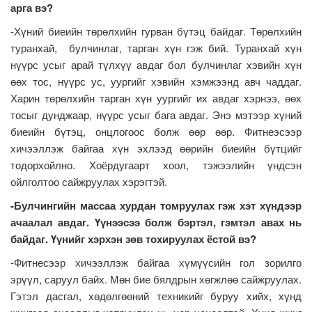
арга вэ?
-Хүний биеийн төрөлхийн гурван бүтэц байдаг. Төрөлхийн
туранхай, булчинлаг, тарган хүн гэж бий. Туранхай хүн
нүүрс усыг арай түлхүү авдаг бол булчинлаг хэвийн хүн
өөх тос, нүүрс ус, уургийг хэвийн хэмжээнд авч чаддаг.
Харин төрөлхийн тарган хүн уургийг их авдаг хэрнээ, өөх
тосыг дунджаар, нүүрс усыг бага авдаг. Энэ мэтээр хүний
биеийн бүтэц, онцлогоос болж өөр өөр. Фитнеэсээр
хичээллэж байгаа хүн эхлээд өөрийн биеийн бүтцийг
тодорхойлно. Хоёрдугаарт хоол, тэжээлийн үндсэн
ойлголтоо сайжруулах хэрэгтэй.
-Булчингийн массаа хурдан томруулах гэж хэт хүндээр
ачаалал авдаг. Үүнээсээ болж бэртэл, гэмтэл авах нь
байдаг. Үүнийг хэрхэн зөв тохируулах ёстой вэ?
-Фитнесээр хичээллэж байгаа хүмүүсийн гол зорилго
эрүүл, саруул байх. Мөн бие бялдрын хөгжлөө сайжруулах.
Гэтэл дасгал, хөдөлгөөний техникийг буруу хийх, хүнд