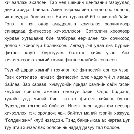
хичээллэж эхэлсэн. Тэр үед шөнийн цэнгээний газруудад
дижи хийдэг байлаа. Ажил мэргэжлийн онцлогоос болоод
их шоуддаг болчихсон. Би их туранхай 60 кг жинтэй байв.
Гэнэт л нэг өдөр амьдралын хэмнэлээ өөрчилмөөр
санагдаад фитнесээр хичээллэсэн. Сэтгэлийн хөөрлөөр
хурдан хугацаанд бие галбираа өөрчилнө гэж орчихоод
долоо ч хонолгүй болчихсон. Ингээд 7-8 удаа янз бүрийн
фитнес клубт бүртгүүлж бэлтгэл хийж үзэв. Анх
хичээллэхдээ хамгийн хямд фитнес клубийг сонгосон.
Түүний дараа хамгийн тохилог гоё фитнесийг сонгож үзэв.
Гэвч сэтгэлдээ нийцэх фитнесийг олж чадахгүй л яваад
байлаа. Зар хараад, хүмүүсийн ярьдаг хамгийн сайн гэсэн
клубийг сонгоод амжилт олохгүй байв. Одоо бодоход
тухайн үед миний бие, сэтгэл фитнес хийхэд бүрэн
бүрэлдэж тогтоогүй байжээ. Ингэж олон удаа фитнесээр
хичээллэх гэж оролдож явж байтал манай гэрийн хажууд
“Голден жим” клуб нээгдсэн. Тэнд байрныхаа ах нартаа цуг
тууштай хичээллэх болсон нь надад давуу тал болсон.