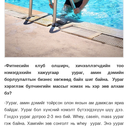
-Фитнесийн клуб олширч, хичээллэгчдийн тоо
нэмэгдэхийн хажуугаар уураг, амин дэмийн
борлуулалтын бизнес хөгжөөд байх шиг байна. Уураг
хэрэглэж булчингийн массыг нэмэх нь хэр зөв алхам
бэ?
-Уураг, амин дэмийг тойрсон олон янзын ам дамжсан яриа
байдаг. Уураг бол хүнсний нэмэлт бүтээгдэхүүн шүү дээ.
Гэхдээ уураг дотроо 2-3 янз бий. Whey, casein, mass уураг
гэж байна. Хамгийн зөв сонголт нь whey уураг. Энэ уураг