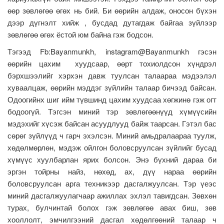
өөр зөвлөгөө өгөх нь бий. Би өөрийн алдаж, оносон бүхэн
дээр дүгнэлт хийж , бусдад дутагдаж байгаа зүйлээр
зөвлөгөө өгөх ёстой юм байна гэж бодсон.
Тэгээд Fb:Bayanmunkh, instagram@Bayanmunkh гэсэн
өөрийн цахим хуудсаар, өөрт тохиолдсон хүндрэл
бэрхшээлийг хэрхэн давж туулсан талаараа мэдээлэл
хуваалцаж, өөрийн мэддэг зүйлийн талаар бичээд байсан.
Одоогийнх шиг ийм түвшинд цахим хуудсаа хөгжинө гэж огт
бодоогүй. Тэгсэн миний тэр зөвлөгөөнүүд хүмүүсийн
мэдэхийг хүсэж байсан асуудлууд байж таарсан. Гэтэл бас
сөрөг зүйлүүд ч гарч эхэлсэн. Миний амьдралаараа туулж,
хөдөлмөрлөн, мэдэж ойлгон боловсруулсан зүйлийг бусад
хүмүүс хуулбарлан ярих болсон. Энэ бүхний дараа би
эргэн тойрны найз, нөхөд, ах, дүү нараа өөрийн
боловсруулсан арга техникээр дасгалжуулсан. Тэр үеэс
миний дасгалжуулагчаар ажиллах эхлэл тавигдсан. Зөвхөн
турах, булчинтай болох гэж зөвлөгөө авах биш, зөв
хооллолт, эмчилгээний дасгал хөдөлгөөний талаар ч