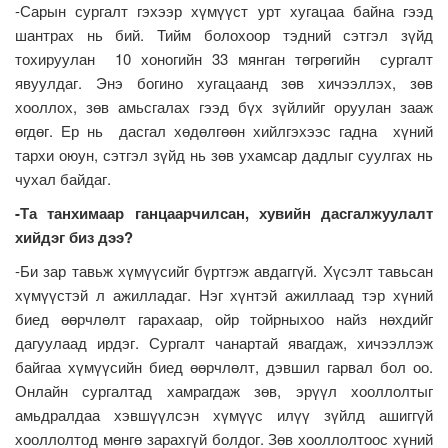
-Сарын сургалт гэхээр хүмүүст урт хугацаа байна гээд
шантрах нь бий. Тийм болохоор тэдний сэтгэл зүйд
тохируулан 10 хоногийн 33 мянган төгрөгийн сургалт
явуулдаг. Энэ богино хугацаанд зөв хичээллэх, зөв
хооллох, зөв амьсгалах гээд бүх зүйлийг оруулан зааж
өгдөг. Ер нь дасгал хөдөлгөөн хийлгэхээс гадна хүний
тархи оюун, сэтгэл зүйд нь зөв ухамсар дадлыг суулгах нь
чухал байдаг.
-Та танхимаар ганцаарчилсан, хувийн дасгалжуулалт
хийдэг биз дээ?
-Би зар тавьж хүмүүсийг бүртгэж авдаггүй. Хүсэлт тавьсан
хүмүүстэй л ажилладаг. Нэг хүнтэй ажиллаад тэр хүний
биед өөрчлөлт гарахаар, ойр тойрныхоо найз нөхдийг
дагуулаад ирдэг. Сургалт чанартай явагдаж, хичээллэж
байгаа хүмүүсийн биед өөрчлөлт, дэвшил гарвал бол оо.
Онлайн сургалтад хамрагдаж зөв, эрүүл хооллолтыг
амьдралдаа хэвшүүлсэн хүмүүс илүү зүйлд ашиггүй
хооллолтод мөнгө зарахгүй болдог. Зөв хооллолтоос хүний