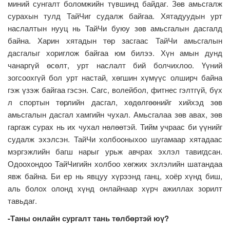
миний сунгалт боломжийн түвшинд байдаг. Зөв амьсгалж
сурахын тулд ТайЧиг судалж байгаа. Хятадуудын урт
наслалтын нууц нь ТайЧи буюу зөв амьсгалын дасгалд
байна. Харин хятадын төр засгаас ТайЧи амьсгалын
дасгалыг хориглож байгаа юм билээ. Хүн амын дунд
чанаргүй өсөлт, урт наслалт бий болчихлоо. Үүний
зогсоохгүй бол урт настай, хөгшин хүмүүс олширч байна
гэж үзэж байгаа гэсэн. Сагс, волейбол, фитнес гэлтгүй, бүх
л спортын төрлийн дасгал, хөдөлгөөнийг хийхэд зөв
амьсгалын дасгал хамгийн чухал. Амьсгалаа зөв авах, зөв
гаргаж сурах нь их чухал нөлөөтэй. Тийм учраас би үүнийг
судалж эхэлсэн. ТайЧи холбооныхоо шугамаар хятадаас
мэргэжлийн багш нарыг урьж авчрах эхлэл тавигдсан.
Одоохондоо ТайЧигийн холбоо хөгжих эхлэлийн шатандаа
явж байна. Би ер нь явцуу хүрээнд ганц, хоёр хүнд биш,
аль болох олонд хүнд онлайнаар хүрч ажиллах зорилт
тавьдаг.
-Таны онлайн сургалт тань төлбөртэй юү?