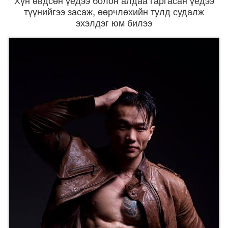
Хүн өвдсөн үедээ болон алдаа гаргасан үедээ
түүнийгээ засаж, өөрчлөхийн тулд судалж
эхэлдэг юм билээ