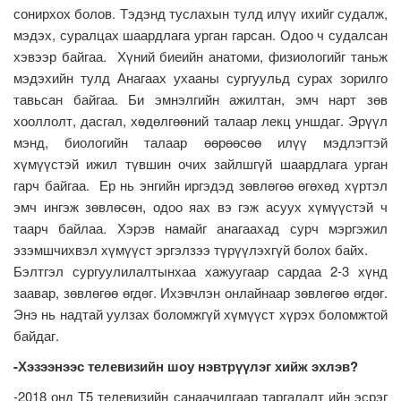
сонирхох болов. Тэдэнд туслахын тулд илүү ихийг судалж,
мэдэх, суралцах шаардлага урган гарсан. Одоо ч судалсан
хэвээр байгаа. Хүний биеийн анатоми, физиологийг таньж
мэдэхийн тулд Анагаах ухааны сургуульд сурах зорилго
тавьсан байгаа. Би эмнэлгийн ажилтан, эмч нарт зөв
хооллолт, дасгал, хөдөлгөөний талаар лекц уншдаг. Эрүүл
мэнд, биологийн талаар өөрөөсөө илүү мэдлэгтэй
хүмүүстэй ижил түвшин очих зайлшгүй шаардлага урган
гарч байгаа. Ер нь энгийн иргэдэд зөвлөгөө өгөхөд хүртэл
эмч ингэж зөвлөсөн, одоо яах вэ гэж асуух хүмүүстэй ч
таарч байлаа. Хэрэв намайг анагаахад сурч мэргэжил
эзэмшчихвэл хүмүүст эргэлзээ түрүүлэхгүй болох байх.
Бэлтгэл сургуулилалтынхаа хажуугаар сардаа 2-3 хүнд
заавар, зөвлөгөө өгдөг. Ихэвчлэн онлайнаар зөвлөгөө өгдөг.
Энэ нь надтай уулзах боломжгүй хүмүүст хүрэх боломжтой
байдаг.
-Хэзээнээс телевизийн шоу нэвтрүүлэг хийж эхлэв?
-2018 онд Т5 телевизийн санаачилгаар таргалалт ийн эсрэг