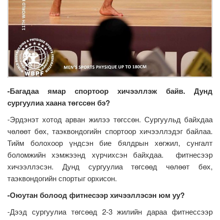
-Багадаа ямар спортоор хичээллэж байв. Дунд
сургуулиа хаана төгссөн бэ?
-Эрдэнэт хотод арван жилээ төгссөн. Сургуульд байхдаа
чөлөөт бөх, таэквондогийн спортоор хичээллэдэг байлаа.
Тийм болохоор үндсэн бие бялдрын хөгжил, сунгалт
боломжийн хэмжээнд хүрчихсэн байхдаа. фитнесээр
хичээллэсэн. Дунд сургуулиа төгсөөд чөлөөт бөх,
таэквондогийн спортыг орхисон.
-Оюутан болоод фитнесээр хичээллэсэн юм уу?
-Дээд сургуулиа төгсөөд 2-3 жилийн дараа фитнессээр