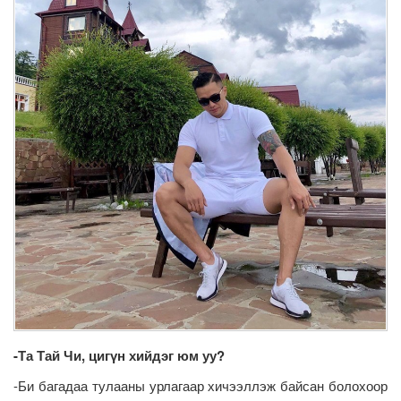
-Та Тай Чи, цигүн хийдэг юм уу?
-Би багадаа тулааны урлагаар хичээллэж байсан болохоор