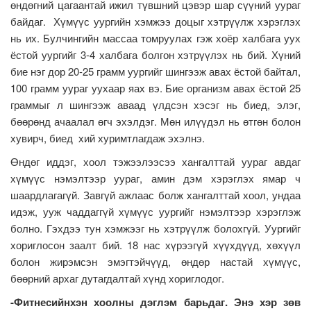
өндөгний цагаантай ижил түвшний цэвэр шар сүүний уураг
байдаг. Хүмүүс уургийн хэмжээ доцыг хэтрүүлж хэрэглэх
нь их. Булчингийн массаа томруулах гэж хоёр халбага уух
ёстой уургийг 3-4 халбага болгон хэтрүүлэх нь бий. Хүний
бие нэг дор 20-25 грамм уургийг шингээж авах ёстой байтал,
100 грамм уураг уухаар яах вэ. Бие организм авах ёстой 25
граммыг л шингээж аваад үлдсэн хэсэг нь биед, элэг,
бөөрөнд ачаалал өгч эхэлдэг. Мөн илүүдэл нь өтгөн болон
хувирч, биед хий хуримтлагдаж эхэлнэ.
Өндөг иддэг, хоол тэжээлээсээ хангалттай уураг авдаг
хүмүүс нэмэлтээр уураг, амин дэм хэрэглэх ямар ч
шаардлагагүй. Завгүй ажлаас болж хангалттай хоол, ундаа
идэж, ууж чаддаггүй хүмүүс уургийг нэмэлтээр хэрэглэж
болно. Гэхдээ тун хэмжээг нь хэтрүүлж болохгүй. Уургийг
хориглосон заалт бий. 18 нас хүрээгүй хүүхдүүд, хөхүүл
болон жирэмсэн эмэгтэйчүүд, өндөр настай хүмүүс,
бөөрний архаг дутагдалтай хүнд хориглодог.
-Фитнесийнхэн хоолны дэглэм барьдаг. Энэ хэр зөв