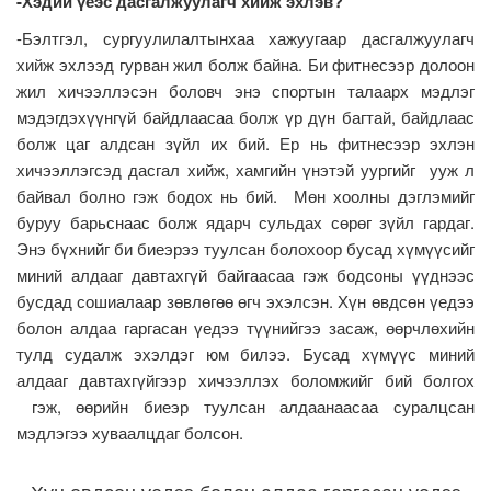
-Хэдий үеэс дасгалжуулагч хийж эхлэв?
-Бэлтгэл, сургуулилалтынхаа хажуугаар дасгалжуулагч
хийж эхлээд гурван жил болж байна. Би фитнесээр долоон
жил хичээллэсэн боловч энэ спортын талаарх мэдлэг
мэдэгдэхүүнгүй байдлаасаа болж үр дүн багтай, байдлаас
болж цаг алдсан зүйл их бий. Ер нь фитнесээр эхлэн
хичээллэгсэд дасгал хийж, хамгийн үнэтэй уургийг ууж л
байвал болно гэж бодох нь бий. Мөн хоолны дэглэмийг
буруу барьснаас болж ядарч сульдах сөрөг зүйл гардаг.
Энэ бүхнийг би биеэрээ туулсан болохоор бусад хүмүүсийг
миний алдааг давтахгүй байгаасаа гэж бодсоны үүднээс
бусдад сошиалаар зөвлөгөө өгч эхэлсэн. Хүн өвдсөн үедээ
болон алдаа гаргасан үедээ түүнийгээ засаж, өөрчлөхийн
тулд судалж эхэлдэг юм билээ. Бусад хүмүүс миний
алдааг давтахгүйгээр хичээллэх боломжийг бий болгох
гэж, өөрийн биеэр туулсан алдаанаасаа суралцсан
мэдлэгээ хуваалцдаг болсон.