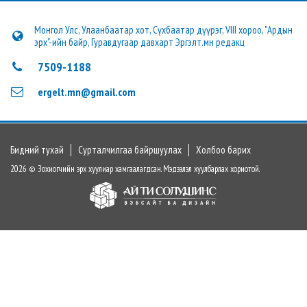
Монгол Улс, Улаанбаатар хот, Сүхбаатар дүүрэг, VIII хороо, "Ардын
эрх"-ийн байр, Гуравдугаар давхарт Эргэлт.мн редакц
7509-1188
ergelt.mn@gmail.com
Бидний тухай
Сурталчилгаа байршуулах
Холбоо барих
2026 © Зохиогчийн эрх хуулиар хамгаалагдсан. Мэдээлэл хуулбарлах хориотой.