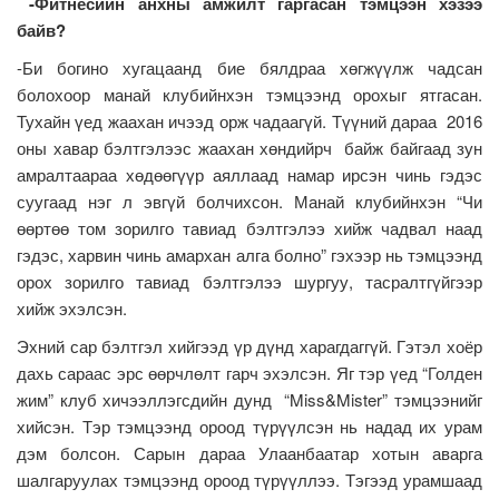
-Фитнесийн анхны амжилт гаргасан тэмцээн хэзээ
байв?
-Би богино хугацаанд бие бялдраа хөгжүүлж чадсан
болохоор манай клубийнхэн тэмцээнд орохыг ятгасан.
Тухайн үед жаахан ичээд орж чадаагүй. Түүний дараа 2016
оны хавар бэлтгэлээс жаахан хөндийрч байж байгаад зун
амралтаараа хөдөөгүүр аяллаад намар ирсэн чинь гэдэс
суугаад нэг л эвгүй болчихсон. Манай клубийнхэн “Чи
өөртөө том зорилго тавиад бэлтгэлээ хийж чадвал наад
гэдэс, харвин чинь амархан алга болно” гэхээр нь тэмцээнд
орох зорилго тавиад бэлтгэлээ шургуу, тасралтгүйгээр
хийж эхэлсэн.
Эхний сар бэлтгэл хийгээд үр дүнд харагдаггүй. Гэтэл хоёр
дахь сараас эрс өөрчлөлт гарч эхэлсэн. Яг тэр үед “Голден
жим” клуб хичээллэгсдийн дунд “Miss&Mister” тэмцээнийг
хийсэн. Тэр тэмцээнд ороод түрүүлсэн нь надад их урам
дэм болсон. Сарын дараа Улаанбаатар хотын аварга
шалгаруулах тэмцээнд ороод түрүүллээ. Тэгээд урамшаад