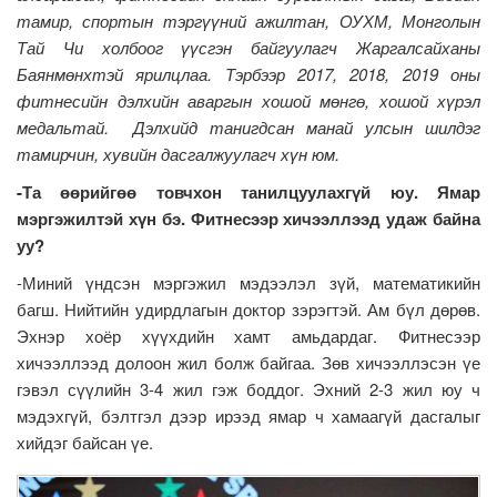
тамир, спортын тэргүүний ажилтан, ОУХМ, Монголын
Тай Чи холбоог үүсгэн байгуулагч Жаргалсайханы
Баянмөнхтэй ярилцлаа. Тэрбээр 2017, 2018, 2019 оны
фитнесийн дэлхийн аваргын хошой мөнгө, хошой хүрэл
медальтай. Дэлхийд танигдсан манай улсын шилдэг
тамирчин, хувийн дасгалжуулагч хүн юм.
-Та өөрийгөө товчхон танилцуулахгүй юу. Ямар
мэргэжилтэй хүн бэ. Фитнесээр хичээллээд удаж байна
уу?
-Миний үндсэн мэргэжил мэдээлэл зүй, математикийн
багш. Нийтийн удирдлагын доктор зэрэгтэй. Ам бүл дөрөв.
Эхнэр хоёр хүүхдийн хамт амьдардаг. Фитнесээр
хичээллээд долоон жил болж байгаа. Зөв хичээллэсэн үе
гэвэл сүүлийн 3-4 жил гэж боддог. Эхний 2-3 жил юу ч
мэдэхгүй, бэлтгэл дээр ирээд ямар ч хамаагүй дасгалыг
хийдэг байсан үе.