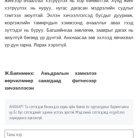
жингээр ачааллыг хэтрүүлэх нь хор хөнөөлтэй. Хүнд жинг
хэтрүүлэх нь нуруу, нугас дагасан мэдрэлийн судлыг
гэмтээх аюултай. Эхлэн хичээллэгсэд бусдыг дууриаж,
мэргэжлийн тамирчдын хэмжээнд ачааллыг авах гээд
зүтгэдэг нь буруу. Багшийнхаа зөвлөгөө, зааврыг дагах нь
аюулгүй бөгөөд үр дүнтэй. Анхнаасаа зөв эхлээд явчихвал
үр дүн гарна. Яарах хэрэггүй.
Ж.Баянмөнх: Амьдралын хэмнэлээ
өөрчилмөөр санагдаад фитнесээр
хичээллэсэн
АНХААР! Та сэтгэгдэл бичихдээ хууль зүйн болон ёс суртахууныг баримтална
уу. Ёс бус сэтгэгдлийг админ устгах эрхтэй. Мэдээний сэтгэгдэлд ergelt.mn
хариуцлага хүлээхгүй.