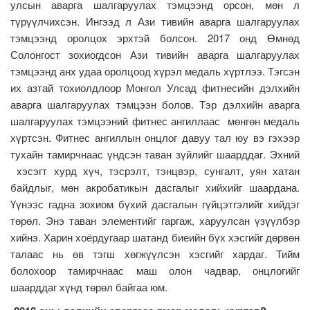
улсын аварга шалгаруулах тэмцээнд орсон, мөн л
түрүүлчихсэн. Ингээд л Ази тивийн аварга шалгаруулах
тэмцээнд оролцох эрхтэй болсон. 2017 онд Өмнөд
Солонгост зохиогдсон Ази тивийн аварга шалгаруулах
тэмцээнд анх удаа оролцоод хүрэл медаль хүртлээ. Тэгсэн
их азтай тохиолдлоор Монгол Улсад фитнесийн дэлхийн
аварга шалгаруулах тэмцээн болов. Тэр дэлхийн аварга
шалгаруулах тэмцээний фитнес ангиллаас мөнгөн медаль
хүртсэн. Фитнес ангиллын онцлог давуу тал юу вэ гэхээр
тухайн тамирчнаас үндсэн таван зүйлийг шаарддаг. Эхний
хэсэгт хурд хүч, тэсрэлт, тэнцвэр, сунгалт, уян хатан
байдлыг, мөн акробатикын дасгалыг хийхийг шаардана.
Үүнээс гадна зохиом бүхий дасгалын гүйцэтгэлийг хийдэг
төрөл. Энэ таван элементийг гаргаж, харуулсан үзүүлбэр
хийнэ. Харин хоёрдугаар шатанд биеийн бүх хэсгийг дөрвөн
талаас нь өв тэгш хөгжүүлсэн хэсгийг хардаг. Тийм
болохоор тамирчнаас маш олон чадвар, онцлогийг
шаарддаг хүнд төрөл байгаа юм.