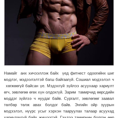
Намайг анх хичээллэж байх үед фитнест одоогийнх шиг
мэдлэг, мэдээлэлтэй багш байгаагүй. Сошиал мэдээлэл ч
хөгжөөгүй байсан үе. Мэдэхгүй зүйлээ асуухаар хариулт
өгч, зөвлөгөө өгөх хүн олдохгүй. Зарим тамирчид өөрсдийн
мэддэг зүйлээ ч нуудаг байв. Сургалт, зөвлөгөөг заавал
төлбөр төлж авах болдог байв. Энгийн ойр зуурын
мэдээлэл, нүүрс усыг хэрхэн тааруулах талаар асуухад
хариулахгүй байх жишээтэй. Гэхдээ тамирчин болгон өөр