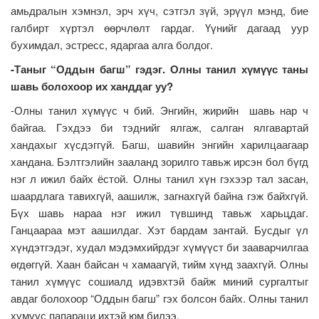
амьдралын хэмнэл, эрч хүч, сэтгэл зүй, эрүүл мэнд, бие
галбирт хүртэл өөрчлөлт гардаг. Үүнийг дагаад уур
бухимдал, эстресс, ядаргаа алга болдог.
-Таныг “Оддын багш” гэдэг. Олны танил хүмүүс таны
шавь болохоор их ханддаг уу?
-Олны танил хүмүүс ч бий. Энгийн, жирийн шавь нар ч
байгаа. Гэхдээ би тэднийг ялгаж, салган ялгавартай
хандахыг хүсдэггүй. Багш, шавийн энгийн харилцаагаар
хандана. Бэлтгэлийн зааланд зорилго тавьж ирсэн бол бүгд
нэг л ижил байх ёстой. Олны танил хүн гэхээр тал засан,
шаардлага тавихгүй, аашилж, загнахгүй байна гэж байхгүй.
Бүх шавь нараа нэг ижил түвшинд тавьж харьцдаг.
Ганцаараа мэт аашилдаг. Хэт бардам зантай. Бусдыг үл
хүндэтгэдэг, худал мэдэмхийрдэг хүмүүст би зааварчилгаа
өгдөггүй. Хаан байсан ч хамаагүй, тийм хүнд заахгүй. Олны
танил хүмүүс сошиалд идэвхтэй байж миний сургалтыг
авдаг болохоор “Оддын багш” гэх болсон байх. Олны танил
хүмүүс папараци ихтэй юм билээ.