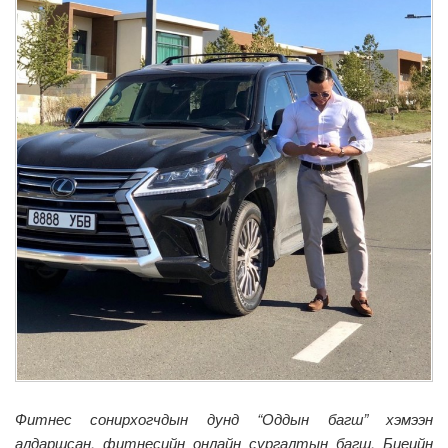
Фитнес сонирхогчдын дунд “Оддын багш” хэмээн
алдаршсан, фитнесийн онлайн сургалтын багш, Биеийн