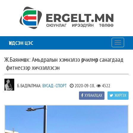
ҮНДСЭН ЦЭС
Toggle
navigati
Ж.Баянмөнх: Амьдралын хэмнэлээ өөрчилмөөр санагдаад
фитнесээр хичээллэсэн
Б. БАДРАЛМАА:
БУСАД- СПОРТ
2020-09-18,
4322
ХУВААЛЦАХ
ЖИРГЭХ