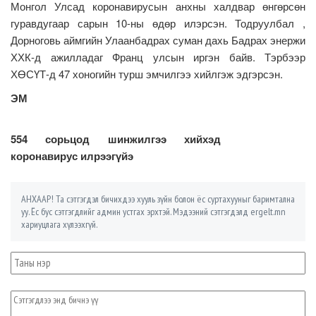
Монгол Улсад коронавирусын анхны халдвар өнгөрсөн
гуравдугаар сарын 10-ны өдөр илэрсэн. Тодруулбал ,
Дорноговь аймгийн Улаанбадрах суман дахь Бадрах энержи
ХХК-д ажилладаг Франц улсын иргэн байв. Тэрбээр
ХӨСҮТ-д 47 хоногийн турш эмчилгээ хийлгэж эдгэрсэн.
ЭМ
554 сорьцод шинжилгээ хийхэд
коронавирус илрээгүйэ
АНХААР! Та сэтгэгдэл бичихдээ хууль зүйн болон ёс суртахууныг баримтална
уу. Ёс бус сэтгэгдлийг админ устгах эрхтэй. Мэдээний сэтгэгдэлд ergelt.mn
хариуцлага хүлээхгүй.