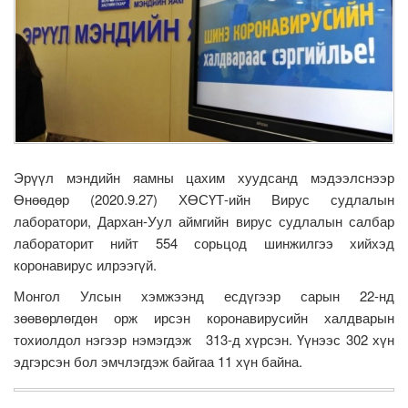
Эрүүл мэндийн яамны цахим хуудсанд мэдээлснээр
Өнөөдөр (2020.9.27) ХӨСҮТ-ийн Вирус судлалын
лаборатори, Дархан-Уул аймгийн вирус судлалын салбар
лабораторит нийт 554 сорьцод шинжилгээ хийхэд
коронавирус илрээгүй.
Монгол Улсын хэмжээнд есдүгээр сарын 22-нд
зөөвөрлөгдөн орж ирсэн коронавирусийн халдварын
тохиолдол нэгээр нэмэгдэж 313-д хүрсэн. Үүнээс 302 хүн
эдгэрсэн бол эмчлэгдэж байгаа 11 хүн байна.