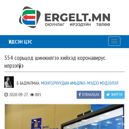
ҮНДСЭН ЦЭС
Toggle
navigati
554 сорьцод шинжилгээ хийхэд коронавирус
илрээгүйэ
Б. БАДРАЛМАА:
МОНГОЛЧУУДЫН АМЬДРАЛ- МЭДЭЭ МЭДЭЭЛЭЛ
2020-09-27,
885
ХУВААЛЦАХ
ЖИРГЭХ