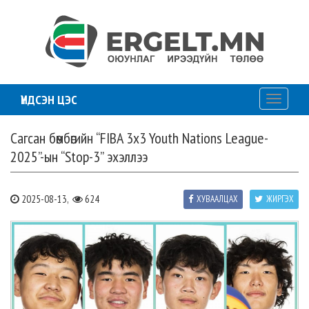
ҮНДСЭН ЦЭС
Toggle
navigati
Сагсан бөмбөгийн “FIBA 3x3 Youth Nations League-
2025”-ын “Stop-3” эхэллээ
2025-08-13,
624
ХУВААЛЦАХ
ЖИРГЭХ