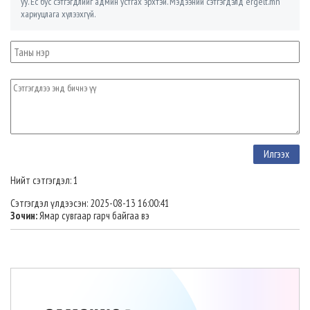
уу. Ёс бус сэтгэгдлийг админ устгах эрхтэй. Мэдээний сэтгэгдэлд ergelt.mn
хариуцлага хүлээхгүй.
Нийт сэтгэгдэл: 1
Сэтгэгдэл үлдээсэн: 2025-08-13 16:00:41
Зочин:
Ямар сувгаар гарч байгаа вэ