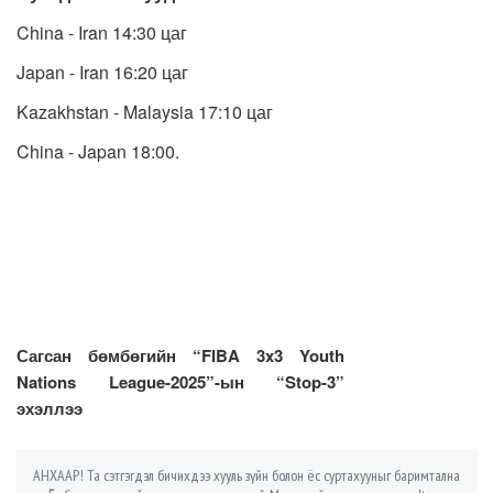
China - Iran 14:30 цаг
Japan - Iran 16:20 цаг
Kazakhstan - Malaysia 17:10 цаг
China - Japan 18:00.
Сагсан бөмбөгийн “FIBA 3x3 Youth
Nations League-2025”-ын “Stop-3”
эхэллээ
АНХААР! Та сэтгэгдэл бичихдээ хууль зүйн болон ёс суртахууныг баримтална