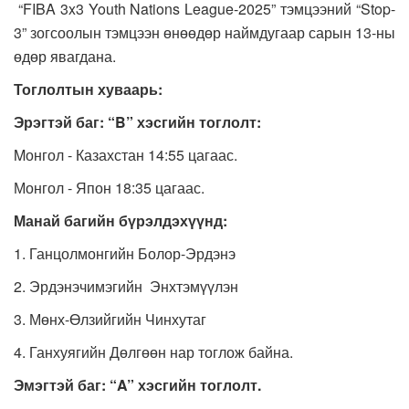
“FIBA 3x3 Youth Nations League-2025” тэмцээний “Stop-
3” зогсоолын тэмцээн өнөөдөр наймдугаар сарын 13-ны
өдөр явагдана.
Тоглолтын хуваарь:
Эрэгтэй баг
:
“
B
” хэсгийн тоглолт:
Mонгол - Казахстан 14:55 цагаас.
Монгол - Япон 18:35 цагаас.
Манай багийн бүрэлдэхүүнд:
1. Ганцолмонгийн Болор-Эрдэнэ
2. Эрдэнэчимэгийн Энхтэмүүлэн
3. Мөнх-Өлзийгийн Чинхутаг
4. Ганхуягийн Дөлгөөн нар тоглож байна.
Эмэгтэй баг
:
“
A
” хэсгийн тоглолт.