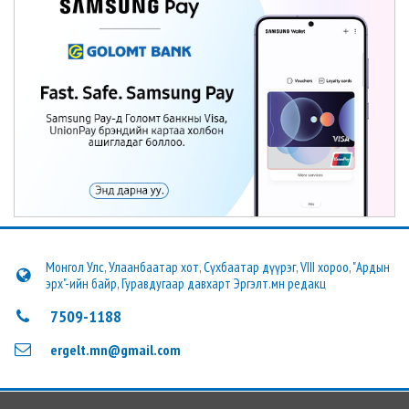
Монгол Улс, Улаанбаатар хот, Сүхбаатар дүүрэг, VIII хороо, "Ардын
эрх"-ийн байр, Гуравдугаар давхарт Эргэлт.мн редакц
7509-1188
ergelt.mn@gmail.com