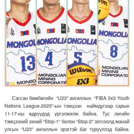
Сагсан бөмбөгийн “U23” ангиллын “FIBA 3x3 Youth
Nations League-2025”-ын тэмцээн наймдугаар сарын
11-17-ны өдрүүдэд үргэлжилж байна. Тус лигийн
тэмцээний эхний “Stop-1” болон “Stop-2” зогсоолд манай
улсын “U23” ангиллын эрэгтэй баг түрүүлээд байна.