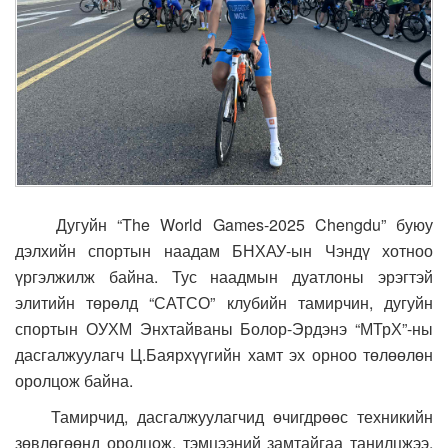
Дугуйн “The World Games-2025 Chengdu” буюу
дэлхийн спортын наадам БНХАУ-ын Чэндү хотноо
үргэлжилж байна. Тус наадмын дуатлоны эрэгтэй
элитийн төрөлд “САТСО” клубийн тамирчин, дугуйн
спортын ОУХМ Энхтайваны Болор-Эрдэнэ “МТрХ”-ны
дасгалжуулагч Ц.Баярхүүгийн хамт эх орноо төлөөлөн
оролцож байна.
Тамирчид, дасгалжуулагчид өчигдрөөс техникийн
зөвлөгөөнд оролцож, тэмцээний замтайгаа танилцжээ.