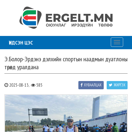
ҮНДСЭН ЦЭС
Toggle
navigati
Э.Болор-Эрдэнэ дэлхийн спортын наадмын дуатлоны
төрөлд уралдана
2025-08-13,
585
ХУВААЛЦАХ
ЖИРГЭХ