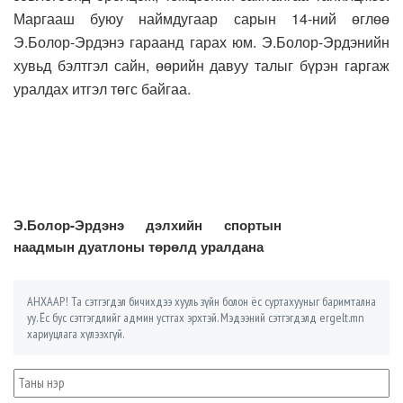
Маргааш буюу наймдугаар сарын 14-ний өглөө
Э.Болор-Эрдэнэ гараанд гарах юм. Э.Болор-Эрдэнийн
хувьд бэлтгэл сайн, өөрийн давуу талыг бүрэн гаргаж
уралдах итгэл төгс байгаа.
Э.Болор-Эрдэнэ дэлхийн спортын
наадмын дуатлоны төрөлд уралдана
АНХААР! Та сэтгэгдэл бичихдээ хууль зүйн болон ёс суртахууныг баримтална
уу. Ёс бус сэтгэгдлийг админ устгах эрхтэй. Мэдээний сэтгэгдэлд ergelt.mn
хариуцлага хүлээхгүй.