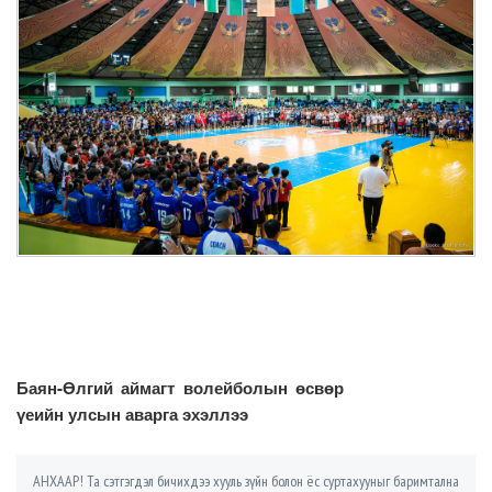
Баян-Өлгий аймагт волейболын өсвөр
үеийн улсын аварга эхэллээ
АНХААР! Та сэтгэгдэл бичихдээ хууль зүйн болон ёс суртахууныг баримтална