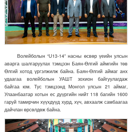
Волейболын “U13-14” насны өсвөр үеийн улсын
аварга шалгаруулах тэмцээн Баян-Өлгий аймгийн төв
Өлгий хотод үргэлжилж байна. Баян-Өлгий аймаг анх
удаагаа волейболын УАШТ зохион байгуулагдаж
байгаа юм. Тус тэмцээнд Монгол улсын 21 аймаг,
Улаанбаатар хотын ес дүүргийн нийт 118 багийн 1600
гаруй тамирчин хүүхдүүд хурд, хүч, авхаалж самбаагаа
дайчлан өрсөлдөж байна.