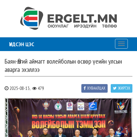
ҮНДСЭН ЦЭС
Toggle
navigati
Баян-Өлгий аймагт волейболын өсвөр үеийн улсын
аварга эхэллээ
2025-08-13,
479
ХУВААЛЦАХ
ЖИРГЭХ