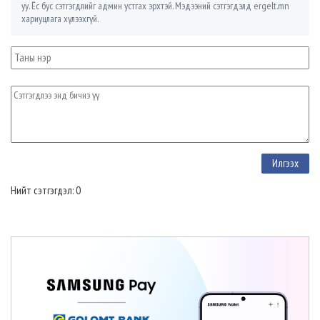
уу. Ёс бус сэтгэгдлийг админ устгах эрхтэй. Мэдээний сэтгэгдэлд ergelt.mn
хариуцлага хүлээхгүй.
Нийт сэтгэгдэл: 0