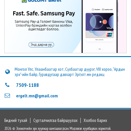
Монгол Улс, Улаанбаатар хот, Сүхбаатар дүүрэг, VIII хороо, "Ардын
эрх"-ийн байр, Гуравдугаар давхарт Эргэлт.мн редакц
7509-1188
ergelt.mn@gmail.com
Бидний тухай
Сурталчилгаа байршуулах
Холбоо барих
2026 © Зохиогчийн эрх хуулиар хамгаалагдсан. Мэдээлэл хуулбарлах хориотой.