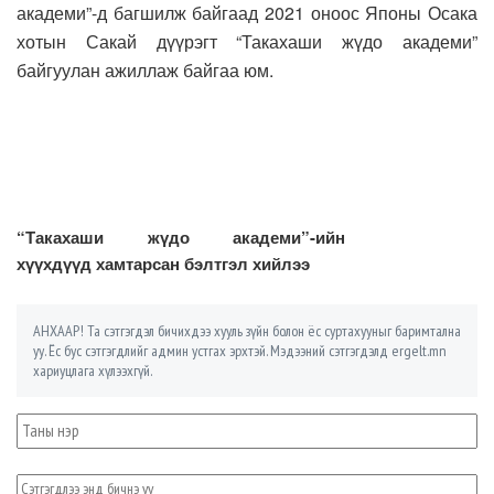
академи”-д багшилж байгаад 2021 оноос Японы Осака
хотын Сакай дүүрэгт “Такахаши жүдо академи”
байгуулан ажиллаж байгаа юм.
“Такахаши жүдо академи”-ийн
хүүхдүүд хамтарсан бэлтгэл хийлээ
АНХААР! Та сэтгэгдэл бичихдээ хууль зүйн болон ёс суртахууныг баримтална
уу. Ёс бус сэтгэгдлийг админ устгах эрхтэй. Мэдээний сэтгэгдэлд ergelt.mn
хариуцлага хүлээхгүй.