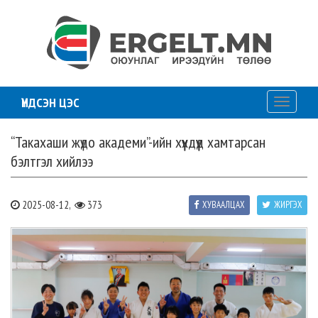
ҮНДСЭН ЦЭС
Toggle
navigati
“Такахаши жүдо академи”-ийн хүүхдүүд хамтарсан
бэлтгэл хийлээ
2025-08-12,
373
ХУВААЛЦАХ
ЖИРГЭХ