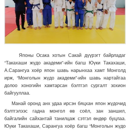
Японы Осака хотын Сакай дүүрэгт байрладаг
“Такахаши жүдо академи”-ийн багш Юүки Такахаши,
А.Сарангуа хоёр япон шавь нарынхаа хамт Монголд
ирж, “Монголын жүдо академи”-ийн шавь нартайгаа
долоо хоногийн хамтарсан бэлтгэл сургалт зохион
байгууллаа.
Манай оронд анх удаа ирсэн бяцхан япон жүдочид
бэлтгэлээс гадна монгол өв соёл, зан заншил,
байгалийн сайхантай танилцаж сэтгэл өндөр буцлаа.
Юүки Такахаши, Сарангуа хоёр багш “Монголын жүдо