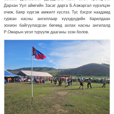
Дархан Уул аймгийн Засаг дарга Б.Азжаргал хүрэлцэн
очиж, баяр хүргэж амжилт хүслээ. Тус бэсрэг наадамд
гурван насны ангиллаар хүүхдүүдийн барилдаан
зохион байгуулагдсан бөгөөд ахлах насны ангилалд
Р.Омарын үеэл түрүүлж дааганы эзэн болов.