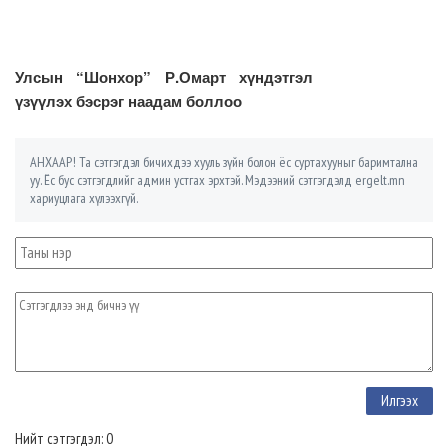
Улсын “Шонхор” Р.Омарт хүндэтгэл
үзүүлэх бэсрэг наадам боллоо
АНХААР! Та сэтгэгдэл бичихдээ хууль зүйн болон ёс суртахууныг баримтална
уу. Ёс бус сэтгэгдлийг админ устгах эрхтэй. Мэдээний сэтгэгдэлд ergelt.mn
хариуцлага хүлээхгүй.
Нийт сэтгэгдэл: 0