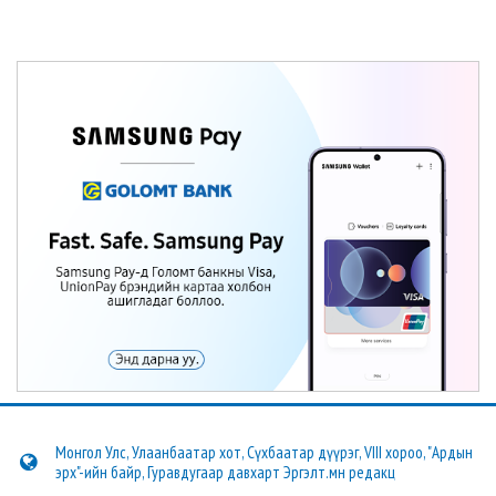
Монгол Улс, Улаанбаатар хот, Сүхбаатар дүүрэг, VIII хороо, "Ардын
эрх"-ийн байр, Гуравдугаар давхарт Эргэлт.мн редакц