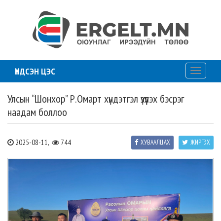
ҮНДСЭН ЦЭС
Toggle
navigati
Улсын “Шонхор” Р.Омарт хүндэтгэл үзүүлэх бэсрэг
наадам боллоо
2025-08-11,
744
ХУВААЛЦАХ
ЖИРГЭХ