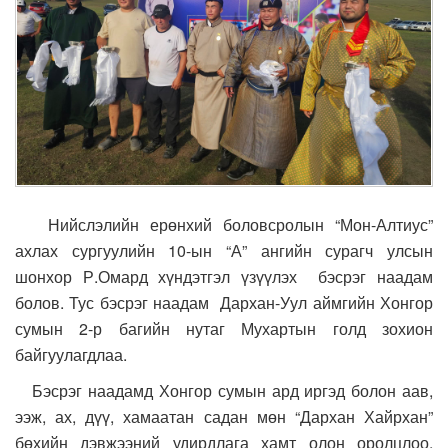
Нийслэлийн ерөнхий боловсролын “Мон-Алтиус”
ахлах сургуулийн 10-ын “А” ангийн сурагч улсын
шонхор Р.Омард хүндэтгэл үзүүлэх бэсрэг наадам
болов. Тус бэсрэг наадам Дархан-Уул аймгийн Хонгор
сумын 2-р багийн нутаг Мухартын голд зохион
байгуулагдлаа.
Бэсрэг наадамд Хонгор сумын ард иргэд болон аав,
ээж, ах, дүү, хамаатан садан мөн “Дархан Хайрхан”
бөхийн дэвжээний удирдлага хамт олон оролцлоо.