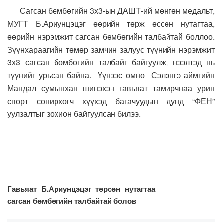
Сагсан бөмбөгийн 3х3-ын ДАШТ-ий мөнгөн медальт,
МУГТ Б.Ариунцэцэг өөрийн төрж өссөн нутагтаа,
өөрийн нэрэмжит сагсан бөмбөгийн талбайтай боллоо.
Зүүнхараагийн төмөр замчин залуус түүнийн нэрэмжит
3х3 сагсан бөмбөгийн талбайг байгуулж, нээлтэд нь
түүнийг урьсан байна. Үүнээс өмнө Сэлэнгэ аймгийн
Мандал сумынхан шинэхэн гавьяат тамирчнаа урин
спорт сонирхогч хүүхэд багачуудын дунд “ФЕН”
уулзалтыг зохион байгуулсан билээ.
Гавьяат Б.Ариунцэцэг төрсөн нутагтаа
сагсан бөмбөгийн талбайтай болов