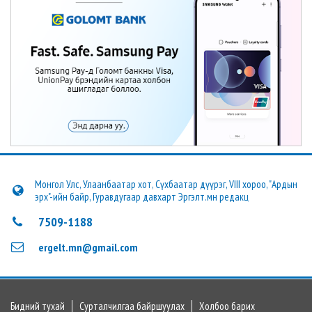
Монгол Улс, Улаанбаатар хот, Сүхбаатар дүүрэг, VIII хороо, "Ардын
эрх"-ийн байр, Гуравдугаар давхарт Эргэлт.мн редакц
7509-1188
ergelt.mn@gmail.com
Бидний тухай
Сурталчилгаа байршуулах
Холбоо барих