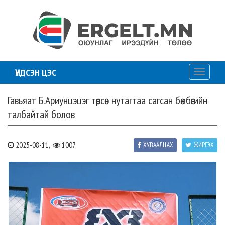
ҮНДСЭН ЦЭС
Toggle
navigati
Гавьяат Б.Ариунцэцэг төрсөн нутагтаа сагсан бөмбөгийн
талбайтай болов
2025-08-11,
1007
ХУВААЛЦАХ
ЖИРГЭХ