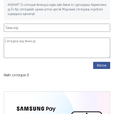
АНХААР! Та сэтгэгдэл бичихдээ хууль зүйн болон ёс суртахууныг баримтална
уу. Ёс бус сэтгэгдлийг админ устгах эрхтэй. Мэдээний сэтгэгдэлд ergelt.mn
хариуцлага хүлээхгүй.
Нийт сэтгэгдэл: 0