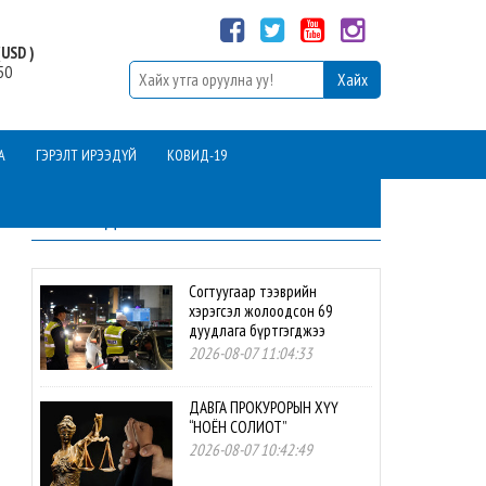
USD )
50
А
ГЭРЭЛТ ИРЭЭДҮЙ
КОВИД-19
ШИНЭ МЭДЭЭ
Согтуугаар тээврийн
хэрэгсэл жолоодсон 69
дуудлага бүртгэгджээ
2026-08-07 11:04:33
ДАВГА ПРОКУРОРЫН ХҮҮ
“НОЁН СОЛИОТ”
2026-08-07 10:42:49