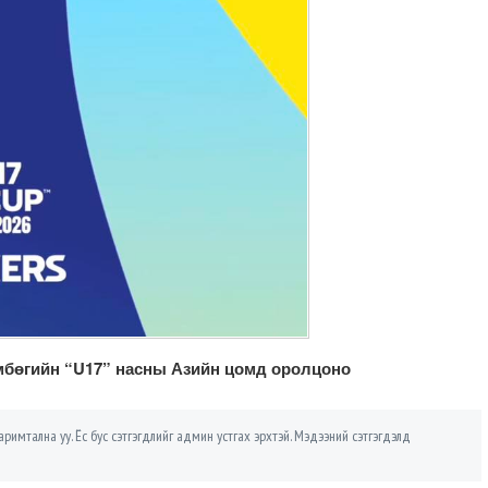
мбөгийн “U17” насны Азийн цомд оролцоно
римтална уу. Ёс бус сэтгэгдлийг админ устгах эрхтэй. Мэдээний сэтгэгдэлд