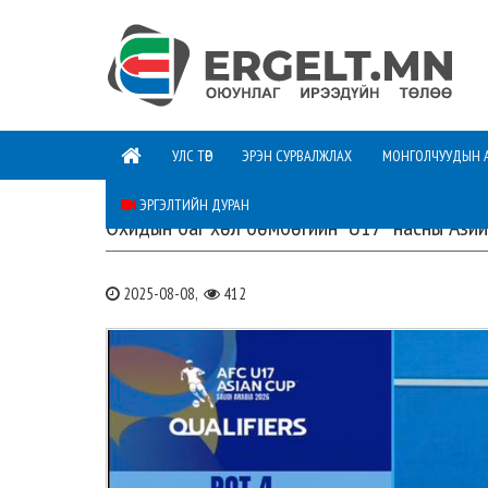
УЛС ТӨР
ЭРЭН СУРВАЛЖЛАХ
МОНГОЛЧУУДЫН 
ЭРГЭЛТИЙН ДУРАН
Охидын баг хөл бөмбөгийн “U17” насны Ази
2025-08-08,
412