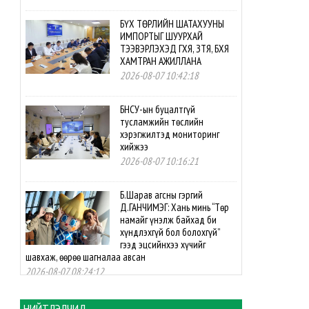
БҮХ ТӨРЛИЙН ШАТАХУУНЫ
ИМПОРТЫГ ШУУРХАЙ
ТЭЭВЭРЛЭХЭД ГХЯ, ЗТЯ, БХЯ
ХАМТРАН АЖИЛЛАНА
2026-08-07 10:42:18
БНСУ-ын буцалтгүй
тусламжийн төслийн
хэрэгжилтэд мониторинг
хийжээ
2026-08-07 10:16:21
Б.Шарав агсны гэргий
Д.ГАНЧИМЭГ: Хань минь “Төр
намайг үнэлж байхад би
хүндлэхгүй бол болохгүй”
гээд эцсийнхээ хүчийг
шавхаж, өөрөө шагналаа авсан
2026-08-07 08:24:12
“INTERNATIONAL SHINE CUP
НИЙТЛЭЛЧИД