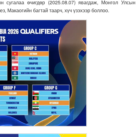
н сугалаа өчигдөр (2025.08.07) явагдаж, Монгол Улсын
з, Макаогийн багтай таарч, хүч үзэхээр боллоо.