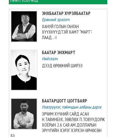
2026”-гаас 7 алт, 7 мөнгө, 5
хүрэл медаль хүртжээ
ЭНХБААТАР ХҮРЭЛБААТАР
2026-08-07 08:19:30
Ерөнхий эрхлэгч
ХАНУЙ ГОЛЫН ГАНГАН
Камбож Улс 2028 оны Азийн
ХҮҮХНҮҮДТЭЙ ХАМТ “МАРТ”-
аваргыг зохион байгуулах
ЛААД...-I
эрхийг авлаа
2026-08-07 07:51:49
БААТАР ЭНХМАРТ
Нийтлэлч
Ц.ДЭЛГЭРМАА: ЯРУУ НАЙРАГ
ДЭЭД ӨРӨӨНИЙ ШИРЭЭ
МИНИЙ ШАШИН, ХАМГИЙН
ЭРХ ЧӨЛӨӨТЭЙ ШАШИН
2026-08-07 07:40:01
Г.Монголжин дэлхийн
БААТАРЦОГТ ЦОГТБАЯР
аваргын хошой хүрэл
Нэвтрүүлэг, тоймчдын албаны дарга
медальтан болов
2026-08-07 07:33:49
ЭРЧИМ ХҮЧНИЙ САЙД АСАН
Н.ТАВИНБЭХ, ЗӨВЛӨХ П.ТОВУУДОРЖ
ХОЁРЫН 2.6 САЯ АМ.ДОЛЛАРЫН
2027 оны төсвийн төслийн
ЭРҮҮГИЙН ХЭРЭГ ХЭРХЭН ӨРНӨСӨН
олон нийтийн хэлэлцүүлэг
БЭ