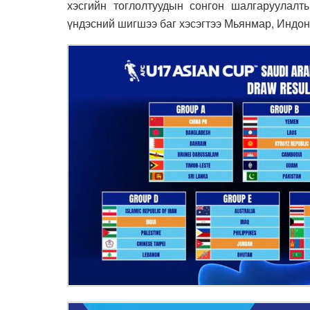
хэсгийн тоглолтуудын сонгон шалгаруулалты
үндэсний шигшээ баг хэсэгтээ Мьянмар, Индоне