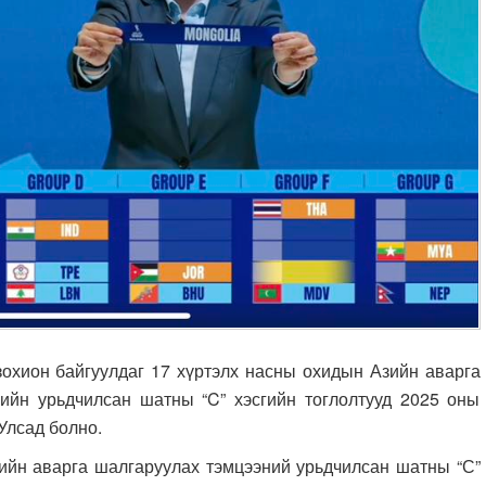
хион байгуулдаг 17 хүртэлх насны охидын Азийн аварга
гийн урьдчилсан шатны “C” хэсгийн тоглолтууд 2025 оны
Улсад болно.
йн аварга шалгаруулах тэмцээний урьдчилсан шатны “С”