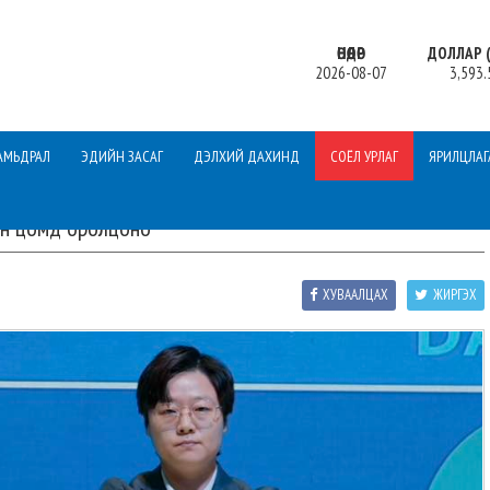
ӨНӨӨДӨР
ДОЛЛАР (
2026-08-07
3,593.
АМЬДРАЛ
ЭДИЙН ЗАСАГ
ДЭЛХИЙ ДАХИНД
СОЁЛ УРЛАГ
ЯРИЛЦЛАГ
йн цомд оролцоно
ХУВААЛЦАХ
ЖИРГЭХ