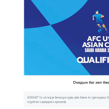
Охидын баг хөл бө
АНХААР! Та сэтгэгдэл бичихдээ хууль зүйн болон ёс суртахууныг ба
ergelt.mn хариуцлага хүлээхгүй.