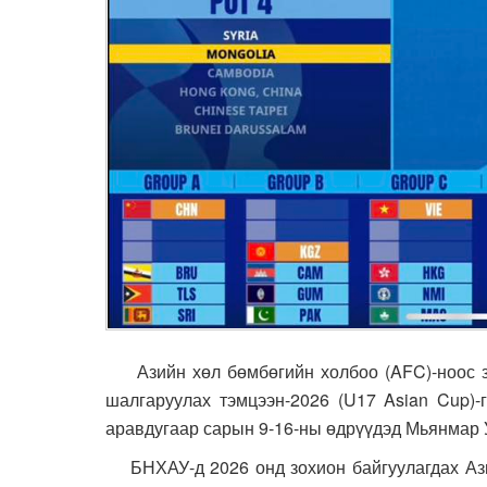
Азийн хөл бөмбөгийн холбоо (AFC)-ноос зо
шалгаруулах тэмцээн-2026 (U17 Asian Cup)-
аравдугаар сарын 9-16-ны өдрүүдэд Мьянмар 
БНХАУ-д 2026 онд зохион байгуулагдах Ази