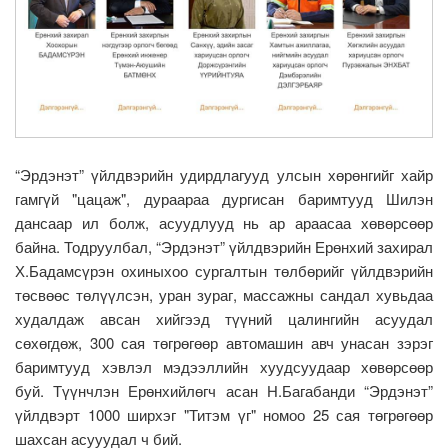
“Эрдэнэт” үйлдвэрийн удирдлагууд улсын хөрөнгийг хайр
гамгүй "цацаж", дураараа дургисан баримтууд Шилэн
дансаар ил болж, асуудлууд нь ар араасаа хөвөрсөөр
байна. Тодруулбал, “Эрдэнэт” үйлдвэрийн Ерөнхий захирал
Х.Бадамсүрэн охиныхоо сургалтын төлбөрийг үйлдвэрийн
төсвөөс төлүүлсэн, уран зураг, массажны сандал хувьдаа
худалдаж авсан хийгээд түүний цалингийн асуудал
сөхөгдөж, 300 сая төгрөгөөр автомашин авч унасан зэрэг
баримтууд хэвлэл мэдээллийн хуудсуудаар хөвөрсөөр
буй. Түүнчлэн Ерөнхийлөгч асан Н.Багабанди “Эрдэнэт”
үйлдвэрт 1000 ширхэг "Титэм үг" номоо 25 сая төгрөгөөр
шахсан асууудал ч бий.