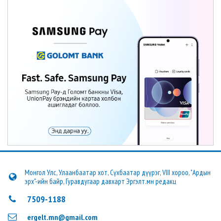
Монгол Улс, Улаанбаатар хот, Сүхбаатар дүүрэг, VIII хороо, "Ардын
эрх"-ийн байр, Гуравдугаар давхарт Эргэлт.мн редакц
7509-1188
ergelt.mn@gmail.com