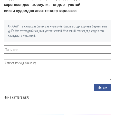
хэрэгцээндээ зориулж, өндөр үнэтэй
виски худалдан авах тендер зарлажээ
АНХААР! Та сэтгэгдэл бичихдээ хууль зүйн болон ёс суртахууныг баримтална
уу. Ёс бус сэтгэгдлийг админ устгах эрхтэй. Мэдээний сэтгэгдэлд ergelt.mn
хариуцлага хүлээхгүй.
Нийт сэтгэгдэл: 0