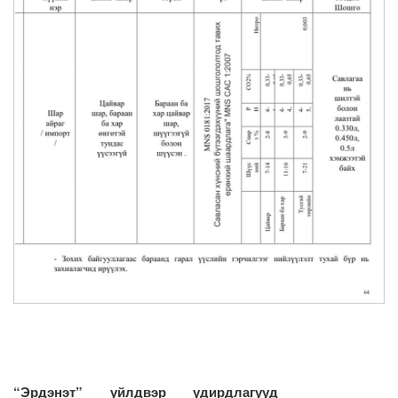
“Эрдэнэт” үйлдвэр удирдлагууд