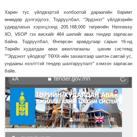
Харин тус үйлдвэртэй холбоотой дараагийн баримт
өнөөдөр дэлгэгдлээ. Тодруулбал, “Эрдэнэт” үйлдвэрийн
удирдлагын хэрэгцээнд 205.168.000 төгрөгийн Hennessy
XO, VSOP гэх вискийг 464 шилийг авах тендер зарласан
байна. Тодруулбал, Өнгөрсөн аравдугаар сарын 16-нд
Төрийн худалдан авах ажиллагааны цахим системд
""Эрдэнэт үйлдвэр" ТӨХК-ийн захиалгаар шилэн савтай ус,
ундааны нээлттэй тендер шалгаруулалт" хэмээн зарласан
байв.