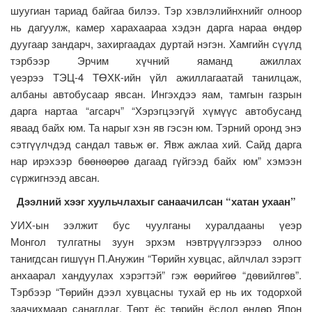
шуугиан тариад байгаа билээ. Тэр хэвлэлийнхнийг олноор
нь дагуулж, камер харахаараа хэдэн дарга нараа өндөр
дуугаар зандарч, захиргаадах дуртай нэгэн. Хамгийн сүүлд
тэрбээр Эрчим хүчний яаманд ажиллах
үеэрээ ТЭЦ-4 ТӨХК-ийн үйл ажиллагаатай танилцаж,
албаны автобусаар явсан. Ингэхдээ яам, тамгын газрын
дарга нартаа “агсарч” “Хэрэгцээгүй хүмүүс автобусанд
яваад байх юм. Та нарыг хэн яв гэсэн юм. Тэрний оронд энэ
сэтгүүлчдэд сандал тавьж өг. Явж ажлаа хий. Сайд дарга
нар ирэхээр бөөнөөрөө дагаад гүйгээд байх юм” хэмээн
сүржигнээд авсан.
Дээлний хээг хуульчлахыг санаачилсан “хатан ухаан”
УИХ-ын ээлжит бус чуулганы хуралдааны үеэр
Монгол тулгатны зуун эрхэм нэвтрүүлгээрээ олноо
танигдсан гишүүн П.Анужин “Төрийн хувцас, айлчлал зэрэгт
анхаарал хандуулах хэрэгтэй” гэж өөрийгөө “дөвийлгөв”.
Тэрбээр “Төрийн дээл хувцасны тухай ер нь их тодорхой
заачихмаар санагддаг. Төрт ёс төрийн ёслол өндөр Япон