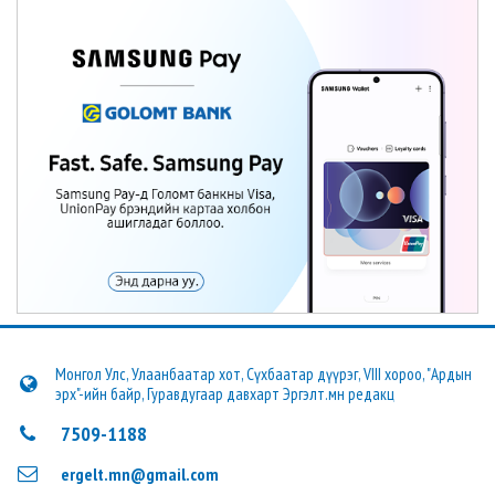
Монгол Улс, Улаанбаатар хот, Сүхбаатар дүүрэг, VIII хороо, "Ардын
эрх"-ийн байр, Гуравдугаар давхарт Эргэлт.мн редакц
7509-1188
ergelt.mn@gmail.com