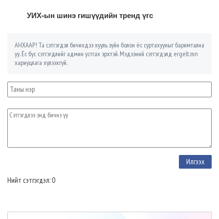
УИХ-ын шинэ гишүүдийн тренд үгс
АНХААР! Та сэтгэгдэл бичихдээ хууль зүйн болон ёс суртахууныг баримтална
уу. Ёс бус сэтгэгдлийг админ устгах эрхтэй. Мэдээний сэтгэгдэлд ergelt.mn
хариуцлага хүлээхгүй.
Нийт сэтгэгдэл: 0