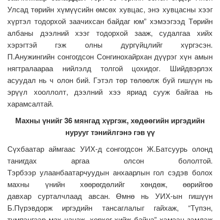
Улсад төрийн хүмүүсийн өмсөх хувцас, энэ хувцасны хээг
хүртэл тодорхой заачихсан байдаг юм” хэмээгээд Төрийн
албаны дээлний хээг тодорхой зааж, судалгаа хийх
хэрэгтэй гэж олны дургүйцлийг хүргэсэн.
П.Анужингийн сонгогдсон Сонгинохайрхан дүүрэг хүн амын
нягтралаараа нийлэлд толгой цохидог. Шийдвэрлэх
асуудал нь ч олон бий. Гэтэл төр төлөөлж буй гишүүн нь
эрүүл хооллолт, дээлний хээ яриад сууж байгаа нь
харамсалтай.
Махны үнийг 36 мянгад хүргэж, хөдөөгийн иргэдийн
нурууг тэнийлгэнэ гэв үү
Сүхбаатар аймгаас УИХ-д сонгогдсон Ж.Батсуурь олонд
танигдах аргаа олсон бололтой.
Тэрбээр улаанбаатарчуудын анхаарлын гол сэдэв болох
махны үнийн хөөрөгдөлийг хөндөж, өөрийгөө
давхар сурталчлаад авсан. Өмнө нь УИХ-ын гишүүн
Б.Пүрэвдорж иргэдийн тансаглалыг гайхаж, “Түпэн,
түмпэнгээр мах чанаж, хорхог хийж байна” хэмээн зэмлэж