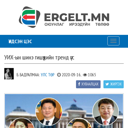
ҮНДСЭН ЦЭС
Toggle
navigati
УИХ-ын шинэ гишүүдийн тренд үгс
Б. БАДРАЛМАА:
УЛС ТӨР
2020-09-16,
1065
ХУВААЛЦАХ
ЖИРГЭХ