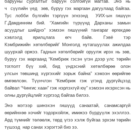
барууны сургалтыг баруун солгойгүй магтав. Энэ нь
ч сүүлийн үед зөв, буруу гэх маргаан дагуулаад байгаа.
Тус лобби бүлгийн тэргүүн эгнээнд УИХ-ын гишүүн
Г.Дамдинням бий. “Хамгийн түрүүнд Дарханы замын
асуудлыг шийднэ” хэмээн гишүүний тангараг өргөхдөө
хэвлэлд ярилцлага өгч байв. Гэвё тэр
Кэмбрижийн хөтөлбөрийг̆ Монголд нутагшуулах ажилдаа
шуурхай оржээ. Гаднын хөтөлбөрийг оруулж ирэх нь зөв,
буруу гэх маргаанд “Кембриж гэсэн үгэн дээр улс төрийн
тоглолт бүү хий, бид үндэсний хөтөлбөрөө олон
улсын төвшинд хүргэхийг зорьж байна” хэмээн өөрийгөө
өмгөөлсөн. Түүнчлэн “Кембриж гэж үгэнд дургүйцээд
байвал “Чингис хаан” гэж нэрлэхгүй юү” хэмээн ихэрхсэн нь
олны дургүйцлийг хүргээд байгаа билээ.
Энэ мэтээр шинэхэн гишүүд санаатай, санамсаргүй
өөрийнхөө хочийг тодорхойлж, имижээ бүрдүүлж эхэллээ.
Ард түмнийг төлөөлж, төрд үгээ хэлж буйгаа эрхэм төрийн
түшээд нар санах хэрэгтэй биз ээ.