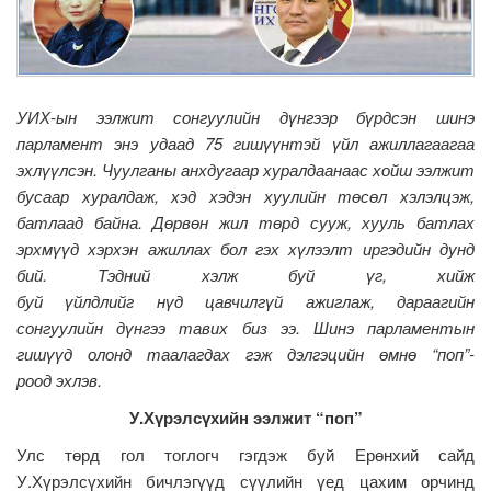
УИХ-ын ээлжит сонгуулийн дүнгээр бүрдсэн шинэ
парламент энэ удаад 75 гишүүнтэй үйл ажиллагаагаа
эхлүүлсэн. Чуулганы анхдугаар хуралдаанаас хойш ээлжит
бусаар хуралдаж, хэд хэдэн хуулийн төсөл хэлэлцэж,
батлаад байна. Дөрвөн жил төрд сууж, хууль батлах
эрхмүүд хэрхэн ажиллах бол гэх хүлээлт иргэдийн дунд
бий. Тэдний хэлж буй үг, хийж
буй үйлдлийг нүд цавчилгүй ажиглаж, дараагийн
сонгуулийн дүнгээ тавих биз ээ. Шинэ парламентын
гишүүд олонд таалагдах гэж дэлгэцийн өмнө “поп”-
роод эхлэв.
У.Хүрэлсүхийн ээлжит “поп”
Улс төрд гол тоглогч гэгдэж буй Ерөнхий сайд
У.Хүрэлсүхийн бичлэгүүд сүүлийн үед цахим орчинд