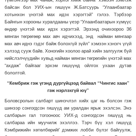
байсан бол УИХ-ын гишүүн Ж.Батсуурь “Улаанбаатар
хотынхон үнэтэй мах идэх хэрэгтэй” гэлээ. Тэрбээр
Байнгын хорооны хуралдааны үеэр “Улаанбаатарын хүмүүс
өндөр үнэтэй мах идэх хэрэгтэй. Эрээнд очихоороо 36
мянган төгрөгөөр мах авч идчихээд, энд найман мянгаар
мах авч иднэ гэдэг байж болохгүй зүйл” хэмээн хэнэгч үгүй
хэлээд сууж байв. Хоногийн хоолоо арай хийн залгуулж буй
нийслэлчүүдийн хувьд найман мянган төгрөгийн үнэтэй мах
“ахдаж” байгааг эрхэм гишүүнд ойлгох ухаан дутав
бололтой.
“Кембриж гэж үгэнд дургүйцээд байвал “Чингис хаан”
гэж нэрлэхгүй юү”
Боловсролын салбарт шинэчлэл хийх цаг нь болсон гэж
шинээр сонгогдсон гишүүд ам уралдан ярьж эхэлсэн. Энэ
салбарын гал тогооноос УИХ-д сонгогдсон гишүүд нь
салбараа ийн муучилж эхэллээ. Тэрч бүү хэл гишүүд
Кэмбрижийн хөтөлбөрийг̆ дэмжих лобби бүлэг байгуулж,