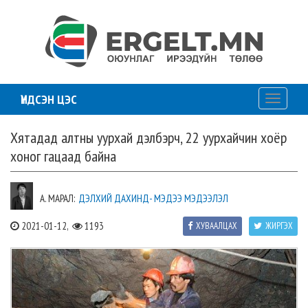
ҮНДСЭН ЦЭС
Toggle
navigati
Хятадад алтны уурхай дэлбэрч, 22 уурхайчин хоёр
хоног гацаад байна
А. МАРАЛ:
ДЭЛХИЙ ДАХИНД- МЭДЭЭ МЭДЭЭЛЭЛ
2021-01-12,
1193
ХУВААЛЦАХ
ЖИРГЭХ