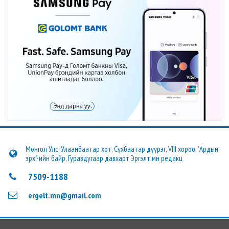
Монгол Улс, Улаанбаатар хот, Сүхбаатар дүүрэг, VIII хороо, "Ардын
эрх"-ийн байр, Гуравдугаар давхарт Эргэлт.мн редакц
7509-1188
ergelt.mn@gmail.com