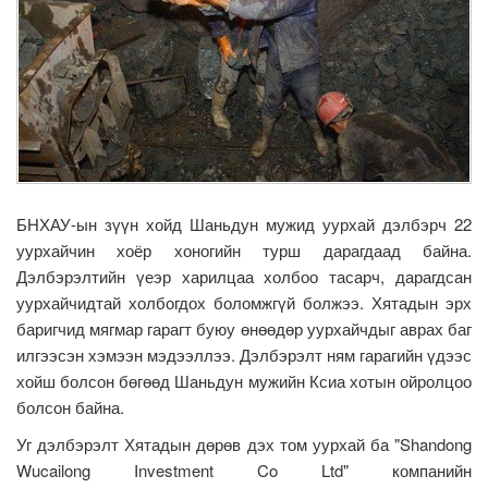
БНХАУ-ын зүүн хойд Шаньдун мужид уурхай дэлбэрч 22
уурхайчин хоёр хоногийн турш дарагдаад байна.
Дэлбэрэлтийн үеэр харилцаа холбоо тасарч, дарагдсан
уурхайчидтай холбогдох боломжгүй болжээ. Хятадын эрх
баригчид мягмар гарагт буюу өнөөдөр уурхайчдыг аврах баг
илгээсэн хэмээн мэдээллээ. Дэлбэрэлт ням гарагийн үдээс
хойш болсон бөгөөд Шаньдун мужийн Ксиа хотын ойролцоо
болсон байна.
Уг дэлбэрэлт Хятадын дөрөв дэх том уурхай ба "Shandong
Wucailong Investment Co Ltd" компанийн