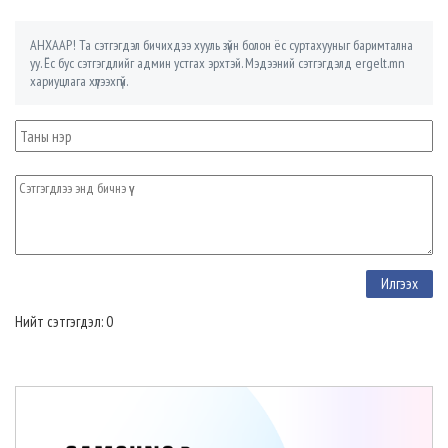
АНХААР! Та сэтгэгдэл бичихдээ хууль зүйн болон ёс суртахууныг баримтална
уу. Ёс бус сэтгэгдлийг админ устгах эрхтэй. Мэдээний сэтгэгдэлд ergelt.mn
хариуцлага хүлээхгүй.
Нийт сэтгэгдэл: 0