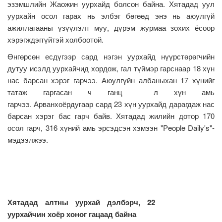
эзэмшлийн Жаожин уурхайд болсон байна. Хятадад уул
уурхайн осол гарах нь элбэг бөгөөд энэ нь аюулгүй
ажиллагааны үзүүлэлт муу, дүрэм журмаа зохих ёсоор
хэрэгждэггүйтэй холбоотой.
Өнгөрсөн есдүгээр сард нэгэн уурхайд нүүрстөрөгчийн
дутуу исэлд уурхайчид хордож, гал түймэр гарснаар 18 хүн
нас барсан хэрэг гарчээ. Аюулгүйн албаныхан 17 хүнийг
татаж гаргасан ч ганц л хүн амь
гарчээ. Арванхоёрдугаар сард 23 хүн уурхайд дарагдаж нас
барсан хэрэг бас гарч байв. Хятадад жилийн дотор 170
осол гарч, 316 хүний амь эрсэдсэн хэмээн "People Daily's"-
мэдээлжээ.
Хятадад алтны уурхай дэлбэрч, 22
уурхайчин хоёр хоног гацаад байна