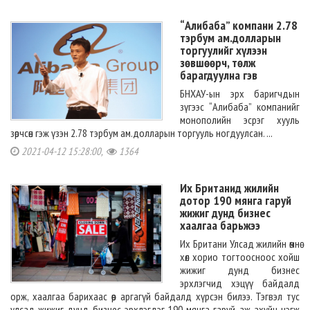
“Алибаба” компани 2.78
тэрбум ам.долларын
торгуулийг хүлээн
зөвшөөрч, төлж
барагдуулна гэв
БНХАУ-ын эрх баригчдын
зүгээс “Алибаба” компанийг
монополийн эсрэг хууль
зөрчсөн гэж үзэн 2.78 тэрбум ам.долларын торгууль ногдуулсан. ...
2021-04-12 15:28:00,
1364
Их Британид жилийн
дотор 190 мянга гаруй
жижиг дунд бизнес
хаалгаа барьжээ
Их Британи Улсад жилийн өмнө
хөл хорио тогтоосноос хойш
жижиг дунд бизнес
эрхлэгчид хэцүү байдалд
орж, хаалгаа барихаас өөр аргагүй байдалд хүрсэн билээ. Тэгвэл тус
улсад жижиг дунд бизнес эрхлэгдэг 190 мянга гаруй аж ахуйн нэгж