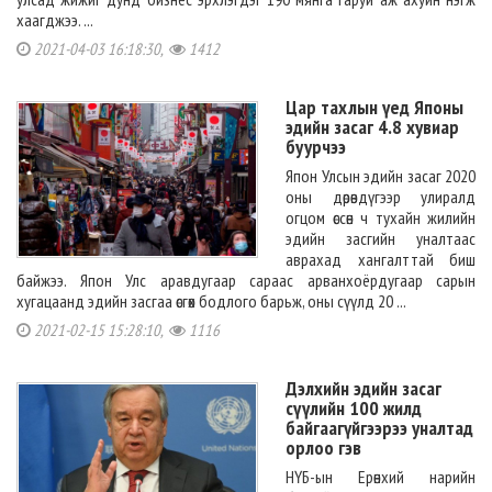
хаагджээ. ...
2021-04-03 16:18:30,
1412
Цар тахлын үед Японы
эдийн засаг 4.8 хувиар
буурчээ
Япон Улсын эдийн засаг 2020
оны дөрөвдүгээр улиралд
огцом өссөн ч тухайн жилийн
эдийн засгийн уналтаас
аврахад хангалттай биш
байжээ. Япон Улс аравдугаар сараас арванхоёрдугаар сарын
хугацаанд эдийн засгаа өсгөх бодлого барьж, оны сүүлд 20 ...
2021-02-15 15:28:10,
1116
Дэлхийн эдийн засаг
сүүлийн 100 жилд
байгаагүйгээрээ уналтад
орлоо гэв
НҮБ-ын Ерөнхий нарийн