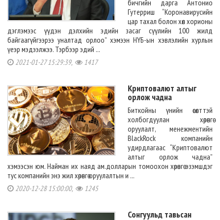
бичгийн дарга Антонио
Гутерриш “Коронавирусийн
цар тахал болон хөл хорионы
дэглэмээс үүдэн дэлхийн эдийн засаг сүүлийн 100 жилд
байгаагүйгээрээ уналтад орлоо” хэмээн НҮБ-ын хэвлэлийн хурлын
үеэр мэдээлжээ. Тэрбээр эдий ...
2021-01-27 15:29:39,
1417
Криптовалют алтыг
орлож чадна
Биткойны үнийн өсөлттэй
холбогдуулан хөрөнгө
оруулалт, менежментийн
BlackRock компанийн
удирдлагаас “Криптовалют
алтыг орлож чадна”
хэмээсэн юм. Найман их наяд ам.долларын томоохон хөрөнгө эзэмшдэг
тус компанийн энэ жил хөрөнгө оруулалтын и ...
2020-12-28 15:00:00,
1245
Сонгуульд тавьсан