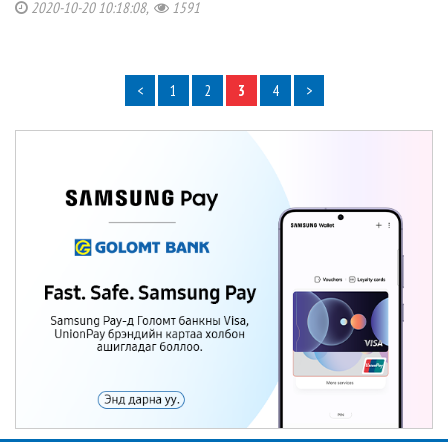
2020-10-20 10:18:08,
1591
<
1
2
3
4
>