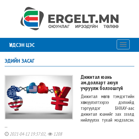
ҮНДСЭН ЦЭС
Toggle
navigati
ЭДИЙН ЗАСАГ
Дижитал юань
ам.долларт аюул
учруулж болзошгүй
Дижитал мөнгөн тэмдэгтийн
хөгжүүлэлтээрээ дэлхийд
тэргүүлдэг БНХАУ-аас
дижитал юанийг зах зээлд
нийлүүлэх тухай мэдээлсэн.
...
2021-04-12 19:37:02,
1208