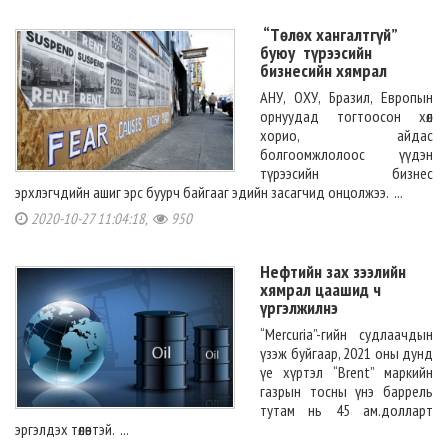
“Төлөх хангалтгүй”
буюу түрээсийн
бизнесийн хямрал
АНУ, ОХУ, Бразил, Европын
орнуудад тогтоосон хөл
хорио, айдас
болгоомжлолоос үүдэн
түрээсийн бизнес
эрхлэгчдийн ашиг эрс буурч байгааг эдийн засагчид онцолжээ. ...
2020-10-27 11:04:18,
950
Нефтийн зах зээлийн
хямрал цаашид ч
үргэлжилнэ
“Mercuria”-гийн судлаачдын
үзэж буйгаар, 2021 оны дунд
үе хүртэл “Brent” маркийн
газрын тосны үнэ баррель
тутам нь 45 ам.долларт
эргэлдэх төлөвтэй. ...