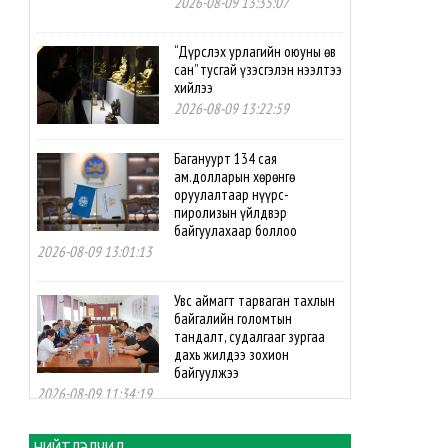
2026-08-09 13:35:07
“Дүрслэх урлагийн оюуны өв
сан” тусгай үзэсгэлэн нээлтээ
хийлээ
2026-08-09 13:22:59
Багануурт 134 сая
ам.долларын хөрөнгө
оруулалтаар нүүрс-
пиролизын үйлдвэр
байгуулахаар боллоо
2026-08-09 13:01:13
Увс аймагт тарваган тахлын
байгалийн голомтын
тандалт, судалгааг зургаа
дахь жилдээ зохион
байгуулжээ
2026-08-09 11:34:19
“Этүгэн ирвэсүүд U14” баг
НИЙТЛЭЛЧИД