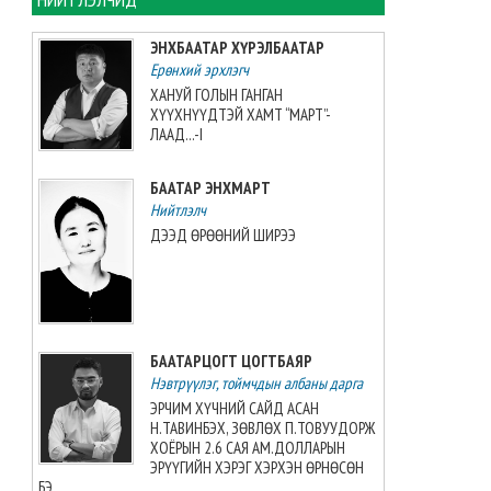
“AUBL JUNIOR”-оос мөнгөн
медаль авлаа
ЭНХБААТАР ХҮРЭЛБААТАР
2026-08-08 21:31:41
Ерөнхий эрхлэгч
ХАНУЙ ГОЛЫН ГАНГАН
Монголын волейболын баг
ХҮҮХНҮҮДТЭЙ ХАМТ “МАРТ”-
3:2-оор Японы багт
ЛААД...-I
хожигдлоо
2026-08-08 21:09:03
БААТАР ЭНХМАРТ
Нийтлэлч
Г.Хонгорзул хүндийн
ДЭЭД ӨРӨӨНИЙ ШИРЭЭ
өргөлтийн Азийн аваргын VI
байрт шалгарчээ
2026-08-08 20:33:56
“Айчи-Гакүин” их сургуулийн
БААТАРЦОГТ ЦОГТБАЯР
профессор Н.Нацүмэг хүлээн
Нэвтрүүлэг, тоймчдын албаны дарга
авч уулзлаа
2026-08-08 07:25:00
ЭРЧИМ ХҮЧНИЙ САЙД АСАН
Н.ТАВИНБЭХ, ЗӨВЛӨХ П.ТОВУУДОРЖ
ХОЁРЫН 2.6 САЯ АМ.ДОЛЛАРЫН
Азийн аваргыг Хойд
ЭРҮҮГИЙН ХЭРЭГ ХЭРХЭН ӨРНӨСӨН
Солонгосын баг 24 алтан
БЭ