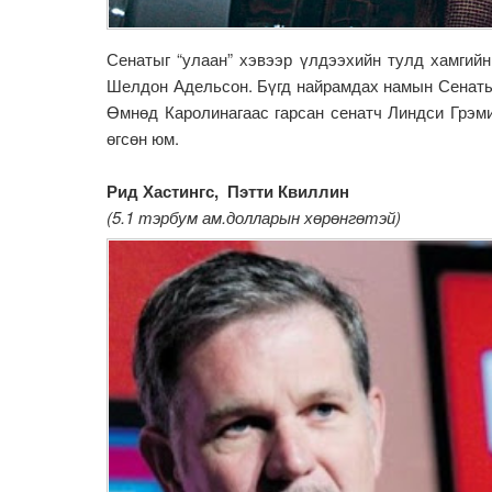
Сенатыг “улаан” хэвээр үлдээхийн тулд хамгийн
Шелдон Адельсон. Бүгд найрамдах намын Сенаты
Өмнөд Каролинагаас гарсан сенатч Линдси Грэми
өгсөн юм.
Рид Хастингс, Пэтти Квиллин
(5.1 тэрбум ам.долларын хөрөнгөтэй)