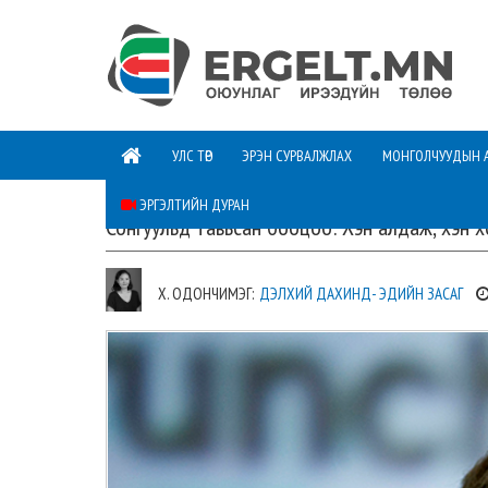
УЛС ТӨР
ЭРЭН СУРВАЛЖЛАХ
МОНГОЛЧУУДЫН 
ЭРГЭЛТИЙН ДУРАН
Сонгуульд тавьсан бооцоо: Хэн алдаж, хэн 
Х. ОДОНЧИМЭГ:
ДЭЛХИЙ ДАХИНД- ЭДИЙН ЗАСАГ