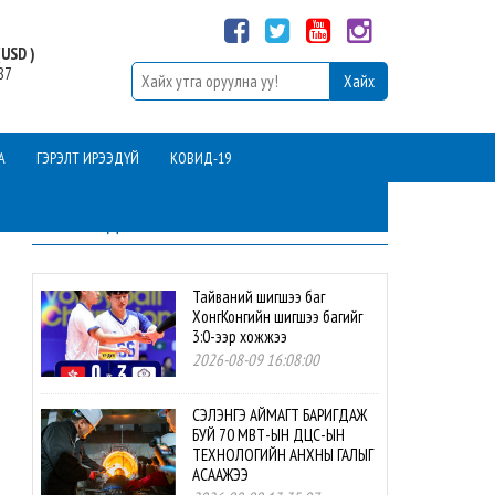
USD )
87
А
ГЭРЭЛТ ИРЭЭДҮЙ
КОВИД-19
ШИНЭ МЭДЭЭ
Тайваний шигшээ баг
ХонгКонгийн шигшээ багийг
3:0-ээр хожжээ
2026-08-09 16:08:00
СЭЛЭНГЭ АЙМАГТ БАРИГДАЖ
БУЙ 70 МВТ-ЫН ДЦС-ЫН
ТЕХНОЛОГИЙН АНХНЫ ГАЛЫГ
АСААЖЭЭ