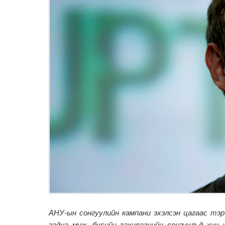
АНУ-ын сонгуулийн кампани эхэлсэн цагаас тэр
гадна муж, бүсийн захирагчийн сонгуульд хүч 