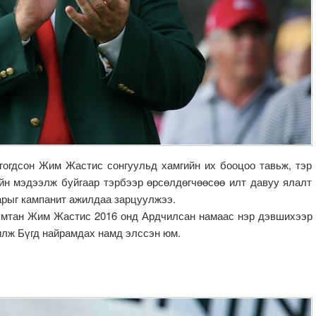
гогдсон Жим Жастис сонгуульд хамгийн их бооцоо тавьж, тэр
ийн мэдээлж буйгаар тэрбээр өрсөлдөгчөөсөө илт давуу ялалт
ларыг кампанит ажилдаа зарцуулжээ.
умтан Жим Жастис 2016 онд Ардчилсан намаас нэр дэвшихээр
чилж Бүгд найрамдах намд элссэн юм.