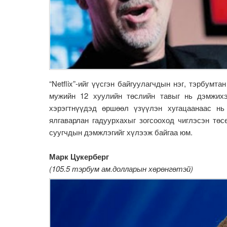
“Netflix”-ийг үүсгэн байгуулагчдын нэг, тэрбум
мужийн 12 хуулийн төслийн тавыг нь дэмжихэ
хэрэгтнүүдэд өршөөл үзүүлэн хугацаанаас нь
ялгаварлан гадуурхахыг зогсооход чиглэсэн тө
суугчдын дэмжлэгийг хүлээж байгаа юм.
Марк Цукерберг
(105.5 тэрбум ам.долларын хөрөнгөтэй)