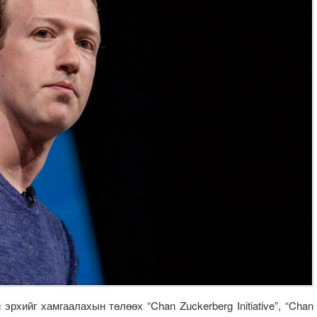
рхийг хамгаалахын төлөөх “Chan Zuckerberg Initiative”, “Chan