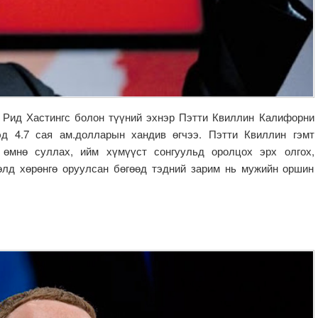
тан Рид Хастингс болон түүний эхнэр Пэтти Квиллин Калифорни
д 4.7 сая ам.долларын хандив өгчээ. Пэтти Квиллин гэмт
 өмнө суллах, ийм хүмүүст сонгуульд оролцох эрх олгох,
сөлд хөрөнгө оруулсан бөгөөд тэдний зарим нь мужийн оршин