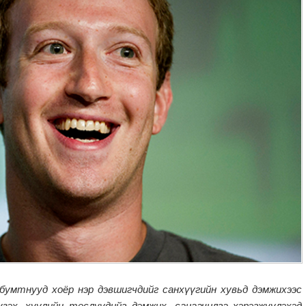
бумтнууд хоёр нэр дэвшигчдийг санхүүгийн хувьд дэмжихээс
үзэх, хуулийн төслүүдийг дэмжих, санаачилга хэрэгжүүлэхэд