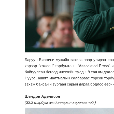
Баруун Виржини мужийн захирагчаар улиран сон
хэрээр “хожсон” тэрбумтан. “Associated Press”-
байгуулсан бөгөөд ингэхийн тулд 1.8 сая ам.дол
Нүүрс, ашигт малтмалын салбараас төрсөн тэрб
зэхэж байсан ч зургаан сарын дараа бодлоо өөр
Шелдон Адельсон
(32.2 тэрбум ам.долларын хөрөнгөтэй )