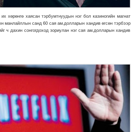
 их хөрөнгө хаясан тэрбумтнуудын нэг бол казиногийн магнат
н манлайллын санд 60 сая ам.долларын хандив өгсөн тэрбээр
йг ч дахин сонгогдоход зориулан нэг сая ам.долларын хандив