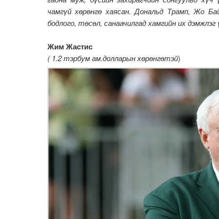
чамгүй хөрөнгө хаясан. Дональд Трамп, Жо Ба
бодлого, төсөл, санаачилгад хамгийн их дэмжлэг
Жим Жастис
( 1.2 тэрбум ам.долларын хөрөнгөтэй
)