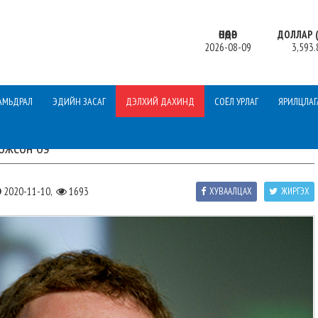
ӨНӨӨДӨР
ДОЛЛАР (
2026-08-09
3,593.
АМЬДРАЛ
ЭДИЙН ЗАСАГ
ДЭЛХИЙ ДАХИНД
СОЁЛ УРЛАГ
ЯРИЛЦЛАГ
хожсон бэ
2020-11-10,
1693
ХУВААЛЦАХ
ЖИРГЭХ