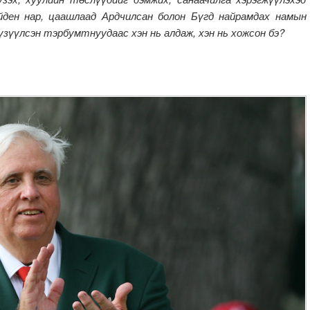
йден нар, цаашлаад Ардчилсан болон Бүгд найрамдах намын
 үзүүлсэн тэрбумтнуудаас хэн нь алдаж, хэн нь хожсон бэ?