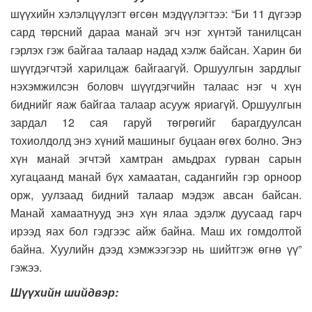
шүүхийн хэлэлцүүлэгт өгсөн мэдүүлэгтээ: “Би 11 дүгээр
сард төрсний дараа манай эгч нэг хүнтэй танилцсан
гэрлэх гэж байгаа талаар надад хэлж байсан. Харин би
шүүгдэгчтэй харилцаж байгаагүй. Оршуулгын зардлыг
нэхэмжилсэн боловч шүүгдэгчийн талаас нэг ч хүн
биднийг яаж байгаа талаар асууж яриагүй. Оршуулгын
зардал 12 сая гаруй төгрөгийг барагдуулсан
тохиолдолд энэ хүний машиныг буцаан өгөх болно. Энэ
хүн манай эгчтэй хамтран амьдрах гурван сарын
хугацаанд манай бүх хамаатан, садангийн гэр орноор
орж, уулзаад бидний талаар мэдэж авсан байсан.
Манай хамаатнууд энэ хүн ялаа эдэлж дуусаад гарч
ирээд яах бол гэдгээс айж байна. Маш их гомдолтой
байна. Хуулийн дээд хэмжээгээр нь шийтгэж өгнө үү”
гэжээ.
Шүүхийн шийдвэр: