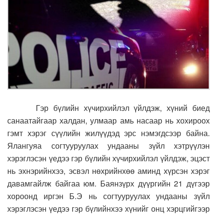
Гэр бүлийн хүчирхийлэл үйлдэж, хүний биед
санаатайгаар халдан, улмаар амь насаар нь хохироох
гэмт хэрэг сүүлийн жилүүдэд эрс нэмэгдсээр байна.
Ялангуяа согтууруулах ундааны зүйл хэтрүүлэн
хэрэглэсэн үедээ гэр бүлийн хүчирхийлэл үйлдэж, эцэст
нь эхнэрийнхээ, эсвэл нөхрийнхөө аминд хүрсэн хэрэг
давамгайлж байгаа юм. Баянзүрх дүүргийн 21 дүгээр
хороонд иргэн Б.Э нь согтууруулах ундааны зүйл
хэрэглэсэн үедээ гэр бүлийнхээ хүнийг онц хэрцгийгээр