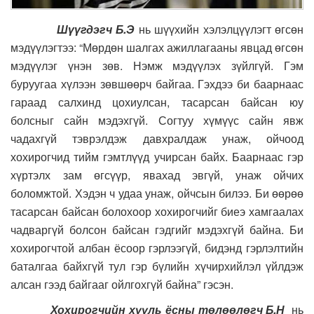
Шүүгдэгч Б.Э
нь шүүхийн хэлэлцүүлэгт өгсөн
мэдүүлэгтээ: “Мөрдөн шалгах ажиллагааны явцад өгсөн
мэдүүлэг үнэн зөв. Нэмж мэдүүлэх зүйлгүй. Гэм
буруугаа хүлээн зөвшөөрч байгаа. Гэхдээ би баарнаас
гараад салхинд цохиулсан, тасарсан байсан юу
болсныг сайн мэдэхгүй. Согтуу хүмүүс сайн явж
чадахгүй тэврэлдэж давхралдаж унаж, ойчоод
хохирогчид тийм гэмтлүүд учирсан байх. Баарнаас гэр
хүртэлх зам өгсүүр, явахад эвгүй, унаж ойчих
боломжтой. Хэдэн ч удаа унаж, ойчсын билээ. Би өөрөө
тасарсан байсан болохоор хохирогчийг биеэ хамгаалах
чадваргүй болсон байсан гэдгийг мэдэхгүй байна. Би
хохирогчтой албан ёсоор гэрлээгүй, бидэнд гэрлэлтийн
баталгаа байхгүй тул гэр бүлийн хүчирхийлэл үйлдэж
алсан гээд байгааг ойлгохгүй байна” гэсэн.
Хохирогчийн хууль ёсны төлөөлөгч Б.Н
нь