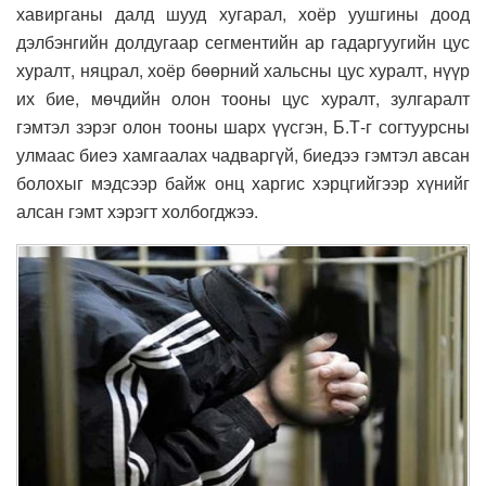
хавирганы далд шууд хугарал, хоёр уушгины доод
дэлбэнгийн долдугаар сегментийн ар гадаргуугийн цус
хуралт, няцрал, хоёр бөөрний хальсны цус хуралт, нүүр
их бие, мөчдийн олон тооны цус хуралт, зулгаралт
гэмтэл зэрэг олон тооны шарх үүсгэн, Б.Т-г согтуурсны
улмаас биеэ хамгаалах чадваргүй, биедээ гэмтэл авсан
болохыг мэдсээр байж онц харгис хэрцгийгээр хүнийг
алсан гэмт хэрэгт холбогджээ.