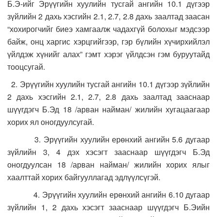
Б.Э-ийг Эрүүгийн хуулийн тусгай ангийн 10.1 дүгээр
зүйлийн 2 дахь хэсгийн 2.1, 2.7, 2.8 дахь заалтад заасан
“хохирогчийг биеэ хамгаалж чадахгүй болохыг мэдсээр
байж, онц харгис хэрцгийгээр, гэр бүлийн хүчирхийлэл
үйлдэж хүнийг алах” гэмт хэрэг үйлдсэн гэм буруутайд
тооцсугай.
2. Эрүүгийн хуулийн тусгай ангийн 10.1 дүгээр зүйлийн
2 дахь хэсгийн 2.1, 2.7, 2.8 дахь заалтад зааснаар
шүүгдэгч Б.Эд 18 /арван найман/ жилийн хугацаагаар
хорих ял оногдуулсугай.
3. Эрүүгийн хуулийн ерөнхий ангийн 5.6 дугаар
зүйлийн 3, 4 дэх хэсэгт зааснаар шүүгдэгч Б.Эд
оногдуулсан 18 /арван найман/ жилийн хорих ялыг
хаалттай хорих байгууллагад эдлүүлсүгэй.
4. Эрүүгийн хуулийн ерөнхий ангийн 6.10 дугаар
зүйлийн 1, 2 дахь хэсэгт зааснаар шүүгдэгч Б.Эийн