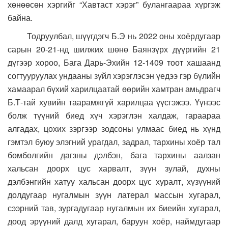
хөнөөсөн хэргийг “Хавтаст хэрэг” булангаараа хүргэж
байна.
Тодруулбал, шүүгдэгч Б.Э нь 2022 оны хоёрдугаар
сарын 20-21-нд шилжих шөнө Баянзүрх дүүргийн 21
дүгээр хороо, Бага Дарь-Эхийн 12-1409 тоот хашаанд
согтууруулах ундааны зүйл хэрэглэсэн үедээ гэр бүлийн
хамаарал бүхий харилцаатай өөрийн хамтран амьдрагч
Б.Т-тай хувийн таарамжгүй харилцаа үүсгэжээ. Үүнээс
болж түүний биед хүч хэрэглэн халдаж, гараараа
алгадах, цохих зэргээр зодсоны улмаас биед нь хүнд
гэмтэл буюу элэгний урагдал, задрал, тархины хоёр тал
бөмбөлгийн дагзны дэлбэн, бага тархины аалзан
хальсан доорх цус харвалт, зүүн зулай, духны
дэлбэнгийн хатуу хальсан доорх цус хуралт, хүзүүний
долдугаар нугалмын зүүн латерал массын хугарал,
сээрний тав, зургадугаар нугалмын их биеийн хугарал,
доод эрүүний далд хугарал, баруун хоёр, наймдугаар