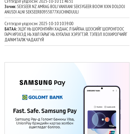
Сэтгэгдэл үлдээсэн: 2025-10-10 11:46:51
Зочин:
SEXSEER NZ AMRAG BOLI VANXANI SEKSYGEER BOOW XXN DOLOOJ
ANUSDI ALNI SEKSEER80955877XUCHINDUULI
Сэтгэгдэл үлдээсэн: 2025-10-10 10:39:00
БАТАА:
ЭЦЭГ НЬ ШОРОНГИЙН ХАДААС Л БАЙГАА. ШЭЭСИЙГ ШОРОНГООС
ГАРЧ ИРЭХЭД НЬ ХӨЛ ГАРЫГ НЬ ХУГАЛАХ ХЭРЭГТЭЙ. ТЭГВЭЛ ХОХИРОГЧИЙГ
ДАРАМТАЛЖ ЧАДАХГҮЙ