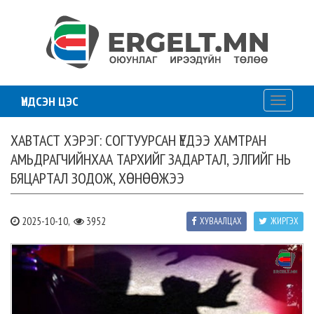
ҮНДСЭН ЦЭС
Toggle
navigati
ХАВТАСТ ХЭРЭГ: СОГТУУРСАН ҮЕДЭЭ ХАМТРАН
АМЬДРАГЧИЙНХАА ТАРХИЙГ ЗАДАРТАЛ, ЭЛГИЙГ НЬ
БЯЦАРТАЛ ЗОДОЖ, ХӨНӨӨЖЭЭ
2025-10-10,
3952
ХУВААЛЦАХ
ЖИРГЭХ