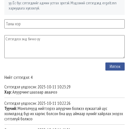
уу. Ёс бус сэтгэгдлийг админ устгах эрхтэй. Мэдээний сэтгэгдэлд ergelt.mn
хариуцлага хүлээхгүй.
Нийт сэтгэгдэл: 4
Сэтгэгдэл үлдээсэн: 2025-10-11 10:23:29
Хар:
Алуурчинг цаазаар аваачээ
Сэтгэгдэл үлдээсэн: 2025-10-11 10:22:26
Туучий:
Монголчууд нийтээрээ алуурчин болжээ хужаатай цус
холилдоод бүр их харгис болсон бна шүү аймаар хүнийг хайрлах энэрэх
сэтгэлгүй болжээ