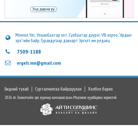
Монгол Улс, Улаанбаатар хот, Сүхбаатар дүүрэг, VIII хороо, "Ардын
эрх"-ийн байр, Гуравдугаар давхарт Эргэлт.мн редакц
7509-1188
ergelt.mn@gmail.com
Бидний тухай
Сурталчилгаа байршуулах
Холбоо барих
2026 © Зохиогчийн эрх хуулиар хамгаалагдсан. Мэдээлэл хуулбарлах хориотой.