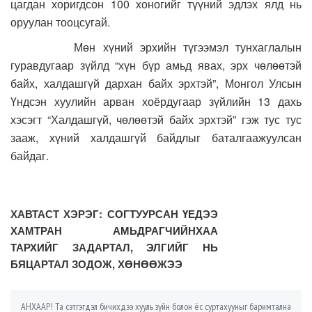
цагдан хоригдсон 100 хоногийг түүний эдлэх ялд нь
оруулан тооцсугай.
Мөн хүний эрхийн түгээмэл тунхаглалын
гуравдугаар зүйлд “хүн бүр амьд явах, эрх чөлөөтэй
байх, халдашгүй дархан байх эрхтэй”, Монгол Улсын
Үндсэн хуулийн арван хоёрдугаар зүйлийн 13 дахь
хэсэгт “Халдашгүй, чөлөөтэй байх эрхтэй” гэж тус тус
зааж, хүний халдашгүй байдлыг баталгаажуулсан
байдаг.
ХАВТАСТ ХЭРЭГ: СОГТУУРСАН ҮЕДЭЭ
ХАМТРАН АМЬДРАГЧИЙНХАА
ТАРХИЙГ ЗАДАРТАЛ, ЭЛГИЙГ НЬ
БЯЦАРТАЛ ЗОДОЖ, ХӨНӨӨЖЭЭ
АНХААР! Та сэтгэгдэл бичихдээ хууль зүйн болон ёс суртахууныг баримтална