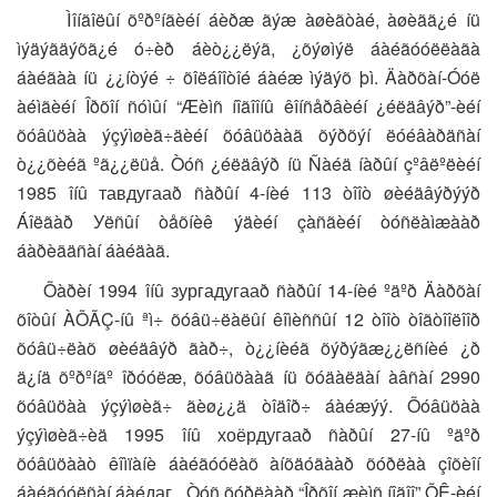
Ìîíãîëûí õºðºíãèéí áèðæ ãýæ àøèãòàé, àøèãã¿é íü
ìýäýãäýõã¿é ó÷èð áèò¿¿ëýã, ¿õýøìýë áàéãóóëëàãà
áàéãàà íü ¿¿íòýé ÷ õîëáîîòîé áàéæ ìýäýõ þì. Äàðõàí-Óóë
àéìãèéí Îðõîí ñóìûí “Æèìñ íîãîîíû êîíñåðâèéí ¿éëäâýð”-èéí
õóâüöàà ýçýìøèã÷äèéí õóâüöààã õýðõýí ëóéâàðäñàí
ò¿¿õèéã ºã¿¿ëüå. Òóñ ¿éëäâýð íü Ñàéä íàðûí çºâëºëèéí
1985 îíû тавдугааð ñàðûí 4-íèé 113 òîîò øèéäâýðýýð
Áîëãàð Уëñûí òåõíèê ýäèéí çàñãèéí òóñëàìæààð
áàðèãäñàí áàéäàã.
Õàðèí 1994 îíû зургадугааð ñàðûí 14-íèé ºäºð Äàðõàí
õîòûí ÀÕÃÇ-íû ªì÷ õóâü÷ëàëûí êîìèññûí 12 òîîò òîãòîîëîîð
õóâü÷ëàõ øèéäâýð ãàð÷, ò¿¿íèéã õýðýãæ¿¿ëñíèé ¿ð
ä¿íä õºðºíãº îðóóëæ, õóâüöààã íü õóäàëäàí àâñàí 2990
õóâüöàà ýçýìøèã÷ ãèø¿¿ä òîäîð÷ áàéæýý. Õóâüöàà
ýçýìøèã÷èä 1995 îíû хоёрдугааð ñàðûí 27-íû ºäºð
õóâüöààò êîìïàíè áàéãóóëàõ àíõäóãààð õóðëàà çîõèîí
áàéãóóëñàí áàéдаг. Òóñ õóðëààð “Îðõîí æèìñ íîãîî” ÕÊ-èéí