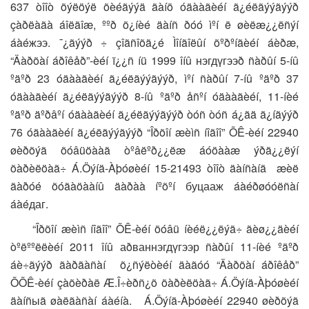
637 òîîò õýëöýë õèéãýýä ãàíö óäààãèéí ã¿éëãýýãýýð
çàðëàãà áîëãîæ, ººð õ¿íèé äàíñ ðóó ìºí ë øèëæ¿¿ëñýí
áàéжээ. ¯¿ãýýð ÷ çîãñîõã¿é Ìîíãîëûí õºðºíãèéí áèðæ,
“Äàðõàí áðîêåð”-èéí ï¿¿ñ íü 1999 îíû нэгдүгээð ñàðûí 5-íû
ºäºð 23 óäààãèéí ã¿éëãýýãýýð, ìºí ñàðûí 7-íû ºäºð 37
óäààãèéí ã¿éëãýýãýýð 8-íû ºäºð åñºí óäààãèéí, 11-íèé
ºäºð äºðâºí óäààãèéí ã¿éëãýýãýýð òóñ òóñ á¿ãä ä¿íãýýð
76 óäààãèéí ã¿éëãýýãýýð “Îðõîí æèìñ íîãîî” ÕÊ-èéí 22940
øèðõýã õóâüöààã òºâëºð¿¿ëæ áóöààæ ýðã¿¿ëýí
õàðèëöàã÷ Á.Öýíä-Àþóøèéí 15-21493 òîîò äàíñàíä æèë
ãàðóé õóãàöààíû äàðàà íºõºí буцааж áàéðøóóëñàí
áàéдаг.
“Îðõîí æèìñ íîãîî” ÕÊ-èéí õóâü íèéë¿¿ëýã÷ ãèø¿¿äèéí
òºëººëëèéí 2011 îíû аðваннэгдүгээр ñàðûí 11-íèé ºäºð
áè÷ãýýð ãàðãàñàí õ¿ñýëòèéí äàãóó “Äàðõàí áðîêåð”
ÕÕÊ-èéí çàõèðàë Æ.Î÷èðñ¿õ õàðèëöàã÷ Á.Öýíä-Àþóøèéí
äàíñыã øàëãàñàí áàéíà. Á.Öýíä-Àþóøèéí 22940 øèðõýã