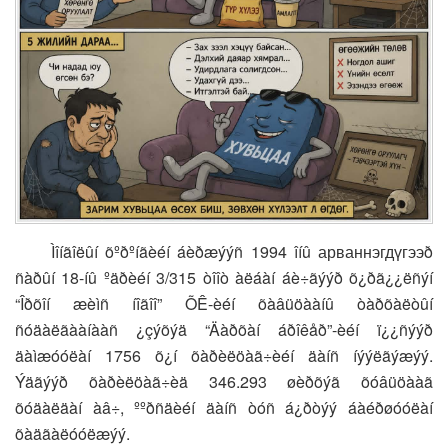
Ìîíãîëûí õºðºíãèéí áèðæýýñ 1994 îíû арваннэгдүгээð
ñàðûí 18-íû ºäðèéí 3/315 òîîò àëáàí áè÷ãýýð õ¿ðã¿¿ëñýí
“Îðõîí æèìñ íîãîî” ÕÊ-èéí õàâüöààíû òàðõàëòûí
ñóäàëãààíààñ ¿çýõýä “Äàðõàí áðîêåð”-èéí ï¿¿ñýýð
äàìæóóëàí 1756 õ¿í õàðèëöàã÷èéí äàíñ íýýëãýæýý.
Ýäãýýð õàðèëöàã÷èä 346.293 øèðõýã õóâüöààã
õóäàëäàí àâ÷, ººðñäèéí äàíñ òóñ á¿ðòýý áàéðøóóëàí
õàäãàëóóëæýý.