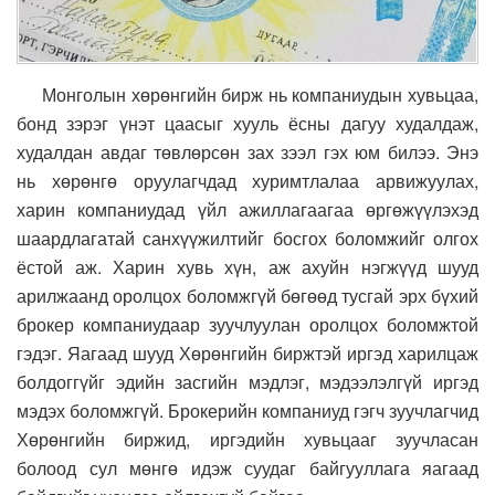
Монголын хөрөнгийн бирж нь компаниудын хувьцаа,
бонд зэрэг үнэт цаасыг хууль ёсны дагуу худалдаж,
худалдан авдаг төвлөрсөн зах зээл гэх юм билээ. Энэ
нь хөрөнгө оруулагчдад хуримтлалаа арвижуулах,
харин компаниудад үйл ажиллагаагаа өргөжүүлэхэд
шаардлагатай санхүүжилтийг босгох боломжийг олгох
ёстой аж. Харин хувь хүн, аж ахуйн нэгжүүд шууд
арилжаанд оролцох боломжгүй бөгөөд тусгай эрх бүхий
брокер компаниудаар зуучлуулан оролцох боломжтой
гэдэг. Яагаад шууд Хөрөнгийн биржтэй иргэд харилцаж
болдоггүйг эдийн засгийн мэдлэг, мэдээлэлгүй иргэд
мэдэх боломжгүй. Брокерийн компаниуд гэгч зуучлагчид
Хөрөнгийн биржид, иргэдийн хувьцааг зуучласан
болоод сул мөнгө идэж суудаг байгууллага яагаад