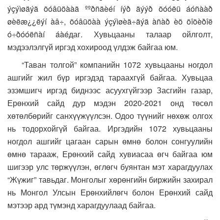
ýçýìøäýã õóâüöààã ººðñäèéí íýð äýýð õóóëü áóñààð
øèëæ¿¿ëýí àâ÷, õóâüöàà ýçýìøèã÷äýä àñàð èõ õîõèðîë
ó÷ðóóëñàí áàéдаг. Хувьцааны талаар ойлголт,
мэдээлэлгүй иргэд хохироод үлдэж байгаа юм.
“Таван толгой” компанийн 1072 хувьцааны ногдол
ашгийг жил бүр иргэдэд тараахгүй байгаа. Хувьцаа
эзэмшигч иргэд биднээс асуухгүйгээр Засгийн газар,
Ерөнхий сайд дур мэдэн 2020-2021 онд төсөл
хөтөлбөрийг санхүүжүүлсэн. Одоо түүнийг нөхөж олгох
нь тодорхойгүй байгаа. Иргэдийн 1072 хувьцааны
ногдол ашгийг цагаан сарын өмнө болон сонгуулийн
өмнө тарааж, Ерөнхий сайд хувиасаа өгч байгаа юм
шигээр улс төржүүлэн, өглөгч буянтан мэт харагдуулах
“Жүжиг” тавьдаг. Монголыг хөрөнгийн биржийн захирал
нь Монгол Улсын Ерөнхийлөгч болон Ерөнхий сайд
мэтээр ард түмэнд харагдуулаад байгаа.