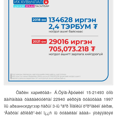
Õàðèн хариëöàã÷ Á.Öýíä-Àþóøèéí 15-21493 òîîò
äàíñàíäàà õàäãàëóóëñàí 22940 øèðõýã õóâüöààã 1997
îíû аðваннэгдүгээр ñàðûí 3-íû ºäºð Ìîíãîëûí õºðºíãèéí áèðæ,
“Äàðõàí áðîêåð”-èéí ï¿¿ñ íü õóäàëäàí àâàã÷ ýòãýýäòýé