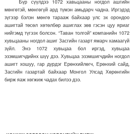
Бүр сүүлдээ 1072 хавьцааны ногдол ашгийн
мөнгөтэй, мөнгөгүй ард түмэн амьдарч чадна. Иргэдэд
зүгээр бэлэн мөнгө тарааж байхаар улс эх орондоо
ашигтай төсөл хөтөлбөр ашиглах зөв гэсэн цуу яриаг
нийгэмд түгээх болсон. “Таван толгой” компанийн 1072
хувьцааны ногдол ашиг Засгийн газарт ямарч хамаагүй
зүйл. Энэ 1072 хувьцаа бол иргэд, хувьцаа
эзэмшигчдийнх шүү дээ. Хувьцаа эзэмшигчдийн ногдол
ашигт хошуу, гар дүрдэг Ерөнхийлөгч, Ерөнхий сайд,
Засгийн газартай байхаар Монгол Улсад Хөрөнгийн
бирж яаж хөгжиж чадах билээ дээ.