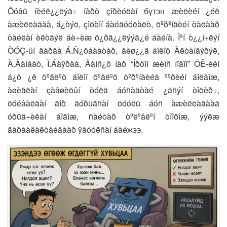
Õóâü íèéë¿¿ëýã÷ íàðò çîðèóëàí бүтэн æèëèéí ¿éë
àæèëëàãàà, á¿òýö, çîõèîí áàéãóóëàëò, õºðºíãèéí òàëààð
òàéëàí èëòãýë áè÷èæ õ¿ðã¿¿ëýýã¿é áàéíà. Ìºí ò¿¿í÷ëýí
ÒÓÇ-ûí äàðãà Á.Ñ¿õáààòàð, ãèø¿¿ä áîëîõ Àëòàíãýðýë,
À.Ãàíáàò, Ï.Áàÿðàà, Ãàíñ¿õ íàð “Îðõîí æèìñ íîãîî” ÕÊ-èéí
á¿õ ¿ë õºäëºõ áîëîí õºäëºõ õºðºíãèéã ººðèéí áîëãîæ,
àøèãëàí çàâøèõûí òóëä áóñàäòàé ¿ãñýí òîõèð÷,
õóéâàëäàí äîð äóðüäñàí õóóëü áóñ àæèëëàãààã
óðüä÷èëàí áîäîæ, ñàéòàð òºëºâëºí òîîöîæ, ýýëæ
äàðààëàëòàéãààð ÿâóóëñàí áàéжээ.