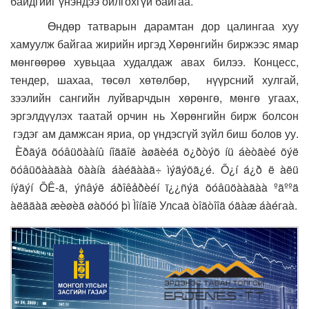
байдгийг үнэндээ ойлгохгүй байгаа.
Өндөр татварын дарамтан дор цалингаа хуу
хамуулж байгаа жирийн иргэд Хөрөнгийн биржээс ямар
мөнгөөрөө хувьцаа худалдаж авах билээ. Концесс,
тендер, шахаа, төсөл хөтөлбөр, нүүрсний хулгай,
зээлийн сангийн луйварчдын хөрөнгө, мөнгө угаах,
эргэлдүүлэх таатай орчин нь Хөрөнгийн бирж болсон
гэдэг ам дамжсан яриа, ор үндэсгүй зүйл биш болов уу.
Èðãýä õóâüöààíû íîãäîë àøãèéã õ¿ðòýõ íü áèòãèé õýë
õóâüöààãàà õààíà áàéãààã÷ ìýäýõã¿é. Õ¿í á¿ð ë àëü
íýãýí ÕÊ-ä, ýñâýë áðîêåðèéí ï¿¿ñýä õóâüöààãàà ºãººä
àëääàã æèøèã øàõóó þì Ìîíãîë Улсаä òîãòîîä óäàæ áàéгаà.