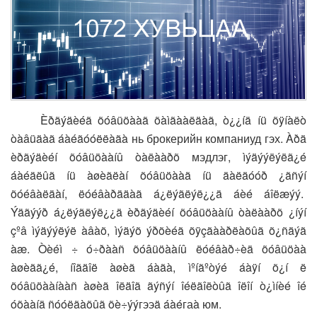
Èðãýäèéã õóâüöààã õàìãààëäàã, ò¿¿íä íü õÿíàëò
òàâüäàã áàéãóóëëàãà нь брокерийн компаниуд гэх. Àðä
èðãýäèéí õóâüöààíû òàëààðõ мэдлэг, ìýäýýëýëã¿é
áàéäëûã íü àøèãëàí õóâüöààã íü äàëäóóð ¿ãñýí
õóéâàëäàí, ëóéâàðääàã á¿ëýãëýë¿¿ä áèé áîëæýý.
Ýäãýýð á¿ëýãëýë¿¿ä èðãýäèéí õóâüöààíû òàëààðõ ¿íýí
çºâ ìýäýýëýë àâàõ, ìýäýõ ýðõèéã õÿçãààðëàõûã õ¿ñäýã
àæ. Òèéì ÷ ó÷ðààñ õóâüöààíû ëóéâàð÷èä õóâüöàà
àøèãã¿é, íîãäîë àøèã áàãà, ìºíãºòýé áàÿí õ¿í ë
õóâüöààíààñ àøèã îëäîã ãýñýí îéëãîëòûã îëîí ò¿ìíèé îé
óõààíä ñóóëãàõûã õè÷ýýгээä áàéгаà юм.