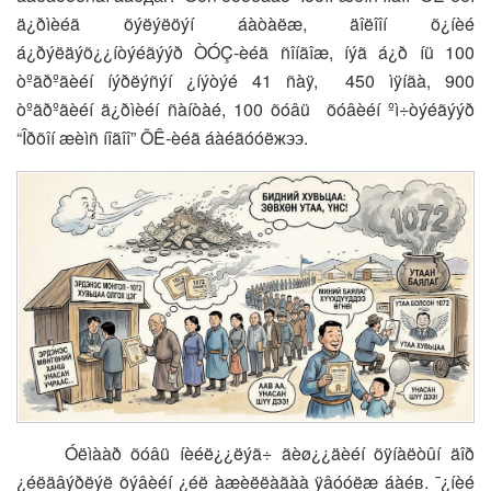
ä¿ðìèéã õýëýëöýí áàòàëæ, äîëîîí õ¿íèé
á¿ðýëäýõ¿¿íòýéãýýð ÒÓÇ-èéã ñîíãîæ, íýã á¿ð íü 100
òºãðºãèéí íýðëýñýí ¿íýòýé 41 ñàÿ, 450 ìÿíãà, 900
òºãðºãèéí ä¿ðìèéí ñàíòàé, 100 õóâü õóâèéí ºì÷òýéãýýð
“Îðõîí æèìñ íîãîî” ÕÊ-èéã áàéãóóëжээ.
Óëìààð õóâü íèéë¿¿ëýã÷ ãèø¿¿äèéí õÿíàëòûí äîð
¿éëäâýðëýë õýâèéí ¿éë àæèëëàãàà ÿâóóëæ áàéв. ¯¿íèé