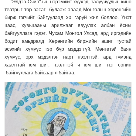
“Элдэв-Очир”-ын нэрэмжит хүүхэд, залуучуудын кино
театрыг төр засаг булааж аваад Монголын хөрөнгийн
бирж гэгчийг байгуулаад 30 гаруй жил боллоо. Үнэт
цаас, хувьцааны арилжааг явуулах албан ёсны
байгууллага гэдэг. Чухам Монгол Улсад, ард иргэдийн
бодит амьдралд Хөрөнгийн биржийн ашиг тустай
эсэхийг хүмүүс тэр бүр мэддэггүй. Мөнгөтэй баян
хүмүүс, эрх мэдэлтэн нарт нээлттэй, ард түмэнд
хаалттай юм шиг, нээлттэй ч юм шиг нэг сонин
байгууллага байсаар л байгаа.