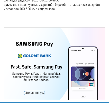
Сэтгэгдэл үлдээсэн: 2026-06-12 08:48:32
иргэн:
Үнэт цаас, хувьцаа , хөрөнгийн биржийн талаарх мэдлэгээр бид
массаараа 200-300 жил хоцорч яваа.