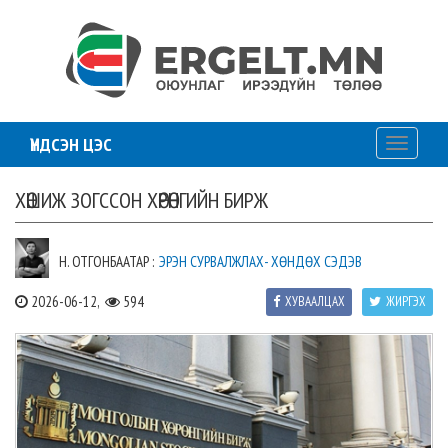
ҮНДСЭН ЦЭС
Toggle
navigati
ХӨШИЖ ЗОГССОН ХӨРӨНГИЙН БИРЖ
Н. ОТГОНБААТАР :
ЭРЭН СУРВАЛЖЛАХ- ХӨНДӨХ СЭДЭВ
2026-06-12,
594
ХУВААЛЦАХ
ЖИРГЭХ