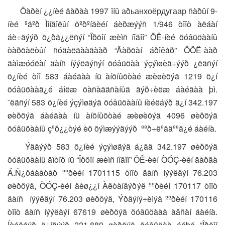
Õàðèí ¿¿íèé äàðàà 1997 îíû аðьанхоёрдугаар ñàðûí 9-
íèé ºäºð Ìîíãîëûí õºðºíãèéí áèðæýýñ 1/946 òîîò àëáàí
áè÷ãýýð õ¿ðã¿¿ëñýí “Îðõîí æèìñ íîãîî” ÕÊ-íèé õóâüöààíû
òàðõàëòûí ñóäàëãààãààð “Äàðõàí áðîêåð” ÕÕÊ-ààð
äàìæóóëàí äàíñ íýýëãýñýí õóâüöàà ýçýìøèã÷ýýð ¿ëäñýí
õ¿íèé òîî 583 áàéãàà íü àíõíûõòàé æèøèõýä 1219 õ¿í
õóâüöààã¿é áîëæ õàñàãäñàíûã ãýð÷èëæ áàéãàà þì.
¯ëäñýí 583 õ¿íèé ýçýìøäýã õóâüöààíû íèéëáýð ä¿í 342.197
øèðõýã áàéãàà íü àíõíûõòàé æèøèõýä 4096 øèðõýã
õóâüöààíû çºð¿¿òýé èõ õýìæýýãýýð ººð÷ëºãäººã¿é áàéíà.
Ýäãýýð 583 õ¿íèé ýçýìøäýã á¿ãä 342.197 øèðõýã
õóâüöààíû äîòîð íü “Îðõîí æèìñ íîãîî” ÕÊ-èéí ÒÓÇ-èéí äàðãà
Á.Ñ¿õáààòàð ººðèéí 1701115 òîîò äàíñ íýýëãýí 76.203
øèðõýã, ÒÓÇ-èéí ãèø¿¿í Àëòàíãýðýë ººðèéí 170117 òîîò
äàíñ íýýëãýí 76.203 øèðõýã, Ýðäýíý÷èìýã ººðèéí 170116
òîîò äàíñ íýýëãýí 67619 øèðõýã õóâüöààã àâñàí áàéíà.
Íèéëáýð ä¿íãýýð 221.889 øèðõýã õóâüöàà áóþó “Îðõîí