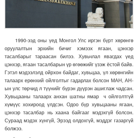
1990-ээд оны үед Монгол Улс иргэн бүрт хөрөнгө
оруулалтын эрхийн бичиг хэмээх ягаан, цэнхэр
тасалбарыг тараасан билээ. Хувьчлал явагдах үед
цэнхэр, ягаан тасалбарын үр өгөөжийг үзэж ёстой байв.
Гэтэл мэдээлэлд ойрхон байдаг, хувьцаа, үл хөрөнгийн
талаарх ерөнхий ойлголтыг гадарлах болсон МАН, АН-
ын улс төрчид л түүнийг бүрэн дүүрэн ашиглаж чадсан.
Хувьцааны талаарх анхан шатны ямар ч ойлголтгүй
хүмүүс хохироод үлдсэн. Одоо бүр хувьцааны ягаан,
цэнхэр тасалбар нь хаана байгааг мэдэхгүй болсон.
Сураад мэдэх хүнгүй, Эрээд олдохгүй, мэддэг газаргүй
болжээ.