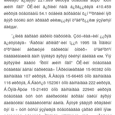
æèìñ íîãîî” ÕÊ-èéí ä¿ðìèéí ñàíã á¿ðä¿¿ëäýã 410.459
øèðõýã õóâüöààíû 54.1 õóâèéã ãóðàâõàí õ¿í ººðñäèéí íýð
äýýð õóóëü áóñ àðãààð øèëæ¿¿ëýí òºâëºð¿¿ëæ ýçýìøñýí
áàéдаг.
¯¿íèéã äàðààõ áàðèìò õàðóóëíà. Çóó÷ëàã÷èéí ¿¿ðýã
ã¿éöýòãýã÷ “Äàðõàí áðîêåð”-èéí ï¿¿ñ 1995 îíä Ìîíãîëûí
õºðºíãèéí áèðæòýé õàðèëöàí òîõèð÷ òºâëºðñºí
õàäãàëàìæèíä äàíñ íýýëãýõ ãýðýý õèéñýí áàéäàã юм. Ýíý
ãýðýýíèé äàãóó “Îðõîí æèìñ íîãîî” ÕÊ-èéí õóâüöààã
õóäàëäàí àâñàí õàðèëöàã÷ Ï.Àðèóíæàðãàë 15-90382 òîîò
äàíñàíäàà 107 øèðõýã, Ã.Àäüÿà 15-66465 òîîò äàíñàíäàà
116 øèðõýã, Á.Áàòñ¿õ 152361 òîîò äàíñàíäàà 222 øèðõýã,
Á.Öýíä-Àþóø 15-21493 òîîò äàíñàíäàà 22940 øèðõýã
õóâüöààã òóñ òóñ áàéðøóóëàí ãóðâàí òàëûí ãýðýý
áàéãóóëàí õàäãàëóóëñàí áàéíà. Ãýòýë ýäãýýð èðãýäèéí
õýí íü ÷ òóñ òóñûí ýçýìøäýã õóâüöààãàà çàðàõ áîëîí íýìæ