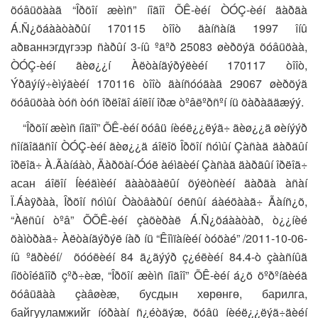
õóâüöààã “Îðõîí æèìñ” íîãîî ÕÊ-èéí ÒÓÇ-èéí äàðãà
Á.Ñ¿õáààòàðûí 170115 òîîò äàíñàíä 1997 îíû
аðваннэгдүгээр ñàðûí 3-íû ºäºð 25083 øèðõýã õóâüöàà,
ÒÓÇ-èéí ãèø¿¿í Àëòàíãýðýëèéí 170117 òîîò,
Ýðäýíý÷èìýãèéí 170116 òîîò äàíñóóäàä 29067 øèðõýã
õóâüöàà òóñ òóñ îðëîãî áîëîí îðæ òºâëºðñºí íü õàðàãäæýý.
“Îðõîí æèìñ íîãîî” ÕÊ-èéí õóâü íèéë¿¿ëýã÷ ãèø¿¿ä øèíýýð
ñîíãîãäñîí ÒÓÇ-èéí ãèø¿¿ä áîëîõ Îðõîí ñóìûí Çàñàã äàðãûí
îðëîã÷ À.Ãàíáàò, Äàðõàí-Óóë àéìãèéí Çàñàã äàðãûí îðëîã÷
асан áîëîí Íèéãìèéí äààòãàëûí õýëòñèéí äàðãà àñàí
Ï.Áàÿðàà, Îðõîí ñóìûí Òàòâàðûí óëñûí áàéöààã÷ Ãàíñ¿õ,
“Àëñûí òºâ” ÕÕÊ-èéí çàõèðàë Á.Ñ¿õáààòàð, ò¿¿íèé
õàìòðàã÷ Àëòàíãýðýë íàð íü “Êîìïàíèéí òóõàé” /2011-10-06-
íû ºäðèéí/ õóóëèéí 84 ä¿ãýýð ç¿éëèéí 84.4-ò çààñíûã
íîöòîéãîîð çºð÷èæ, “Îðõîí æèìñ íîãîî” ÕÊ-èéí á¿õ õºðºíãèéã
õóâüäàà çàâøèæ, бусдын хөрөнгө, барилга,
байгууламжийг íóðààí ñ¿éòãýæ, õóâü íèéë¿¿ëýã÷äèéí