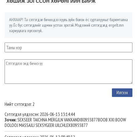
ХӨШИЖ ЗОГССОН ХӨРӨНГИЙН БИРЖ
АНХААР! Та сэтгэгдэл бичихдээ хууль зүйн болон ёс суртахууныг баримтална
уу. Ёс бус сэтгэгдлийг админ устгах эрхтэй. Мэдээний сэтгэгдэлд ergelt.mn
хариуцлага хүлээхгүй.
Нийт сэтгэгдэл: 2
Сэтгэгдэл үлдээсэн: 2026-06-13 13:14:44
Зочин:
SEXSEER TAICHNA MERGJLN VANXANDI80955877BOOB XXI BOOW
DOLOOJ MASSAJLI SEXSYGEER UILCHLEX80955877