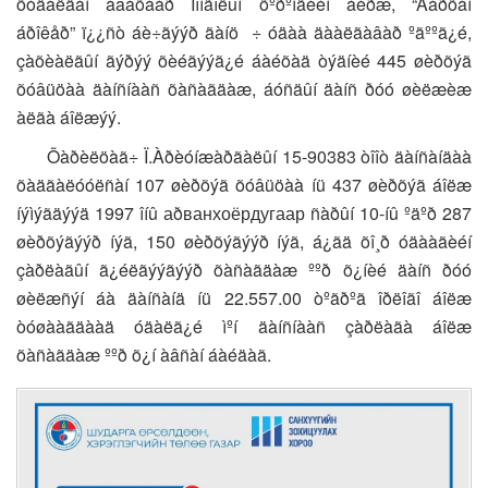
õóäàëäàí àâàõààð Ìîíãîëûí õºðºíãèéí áèðæ, “Äàðõàí
áðîêåð” ï¿¿ñò áè÷ãýýð ãàíö ÷ óäàà äààëãàâàð ºãººã¿é,
çàõèàëãûí ãýðýý õèéãýýã¿é áàéõàä òýäíèé 445 øèðõýã
õóâüöàà äàíñíààñ õàñàãäàæ, áóñäûí äàíñ ðóó øèëæèæ
àëãà áîëæýý.
Õàðèëöàã÷ Ï.Àðèóíæàðãàëûí 15-90383 òîîò äàíñàíäàà
õàäãàëóóëñàí 107 øèðõýã õóâüöàà íü 437 øèðõýã áîëæ
íýìýãäýýä 1997 îíû аðванхоёрдугаар ñàðûí 10-íû ºäºð 287
øèðõýãýýð íýã, 150 øèðõýãýýð íýã, á¿ãä õî¸ð óäààãèéí
çàðëàãûí ã¿éëãýýãýýð õàñàãäàæ ººð õ¿íèé äàíñ ðóó
øèëæñýí áà äàíñàíä íü 22.557.00 òºãðºã îðëîãî áîëæ
òóøààãäààä óäàëã¿é ìºí äàíñíààñ çàðëàãà áîëæ
õàñàãäàæ ººð õ¿í àâñàí áàéäàã.