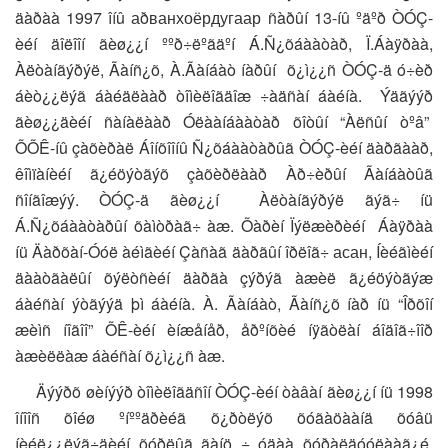
äàðàà 1997 îíû аðванхоёрдугаар ñàðûí 13-íû ºäºð ÒÓÇ-
èéí äîëîîí ãèø¿¿í ººð÷ëºãäºí Á.Ñ¿õáààòàð, Ï.Áàÿðàà,
Àëòàíãýðýë, Ãàíñ¿õ, À.Ãàíáàò íàðûí õ¿ì¿¿ñ ÒÓÇ-ä ó÷èð
áèò¿¿ëýã áàéäëààð òîìèëîãäîæ ÷àäñàí áàéíà. Ýäãýýð
ãèø¿¿äèéí ñàíàëààð Óëààíáààòàð õîòûí “Àëñûí òºâ”
ÕÕÊ-íû çàõèðàë Áîíõîîíû Ñ¿õáààòàðûã ÒÓÇ-èéí äàðãààð,
êîìïàíèéí ã¿éöýòãýõ çàõèðëààð Àð÷èðûí Ãàíáàòûã
ñîíãîæýý. ÒÓÇ-ä ãèø¿¿í Àëòàíãýðýë ãýã÷ íü
Á.Ñ¿õáààòàðûí õàìòðàã÷ àæ. Õàðèí Ïýëæèðèéí Áàÿðàà
íü Äàðõàí-Óóë àéìãèéí Çàñàã äàðãûí îðëîã÷ асан, Íèéãìèéí
äààòãàëûí õýëòñèéí äàðãà çýðýã àæèë ã¿éöýòãýæ
áàéñàí ýòãýýä þì áàéíà. À. Ãàíáàò, Ãàíñ¿õ íàð íü “Îðõîí
æèìñ íîãîî” ÕÊ-èéí èíæåíåð, åðºíõèé íÿãòëàí áîäîã÷îîð
àæèëëàæ áàéñàí õ¿ì¿¿ñ àæ.
Äýýðõ øèíýýð òîìèëîãäñîí ÒÓÇ-èéí òàâàí ãèø¿¿í íü 1998
îíîîñ õîéø ºíººäðèéã õ¿ðòëýõ õóãàöààíä õóâü
íèéë¿¿ëýã÷äèéí õóðëûã ãàíö ÷ óäàà õóðàëäóóëààã¿é.