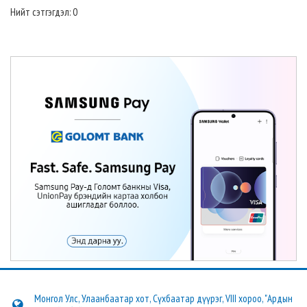
Нийт сэтгэгдэл: 0
Монгол Улс, Улаанбаатар хот, Сүхбаатар дүүрэг, VIII хороо, "Ардын