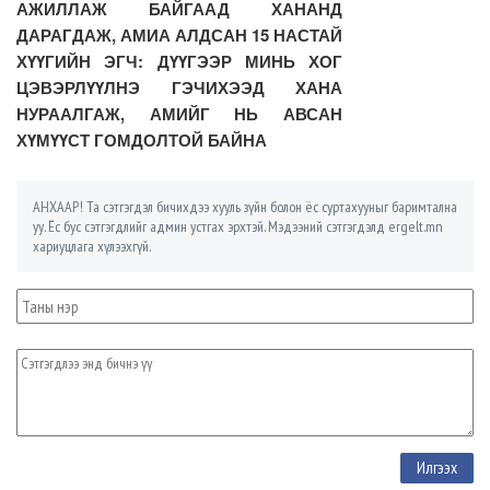
АЖИЛЛАЖ БАЙГААД ХАНАНД
ДАРАГДАЖ, АМИА АЛДСАН 15 НАСТАЙ
ХҮҮГИЙН ЭГЧ: ДҮҮГЭЭР МИНЬ ХОГ
ЦЭВЭРЛҮҮЛНЭ ГЭЧИХЭЭД ХАНА
НУРААЛГАЖ, АМИЙГ НЬ АВСАН
ХҮМҮҮСТ ГОМДОЛТОЙ БАЙНА
АНХААР! Та сэтгэгдэл бичихдээ хууль зүйн болон ёс суртахууныг баримтална
уу. Ёс бус сэтгэгдлийг админ устгах эрхтэй. Мэдээний сэтгэгдэлд ergelt.mn
хариуцлага хүлээхгүй.