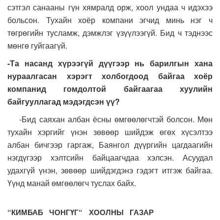
сэтгэл санааны гүн хямралд орж, хоол ундаа ч идэхээ
больсон. Тухайн хоёр компани эгчид минь нэг ч
төгрөгийн тусламж, дэмжлэг үзүүлээгүй. Бид ч тэднээс
мөнгө гуйгаагүй.
-Та насанд хүрээгүй дүүгээр нь барилгын хана
нураалгасан хэрэгт холбогдоод байгаа хоёр
компанид гомдолтой байгаагаа хуулийн
байгууллагад мэдэгдсэн үү?
-Бид саяхан албан ёсны өмгөөлөгчтэй болсон. Мөн
тухайн хэргийг үнэн зөвөөр шийдэж өгөх хүсэлтээ
албан бичгээр гаргаж, Баянгол дүүргийн цагдаагийн
нэгдүгээр хэлтсийн байцаагчдаа хэлсэн. Асуудал
удахгүй үнэн, зөвөөр шийдэгдэнэ гэдэгт итгэж байгаа.
Үүнд манай өмгөөлөгч туслах байх.
“КИМБАБ ЧОНГҮГ“ ХООЛНЫ ГАЗАР