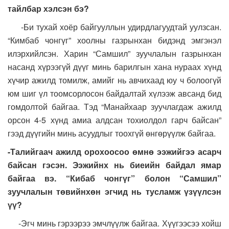
тайлбар хэлсэн бэ?
-Би тухай хоёр байгууллын удирдлагуудтай уулзсан.
“Кимбаб чонгүг” хоолны газрынхан бидэнд эмгэнэл
илэрхийлсэн. Харин “Самшил” зуучлалын газрынхан
насанд хүрээгүй дүүг минь барилгын хана нураах хүнд
хүчир ажилд томилж, амийг нь авчихаад юу ч болоогүй
юм шиг үл тоомсорлосон байдалтай хүлээж авсанд бид
гомдолтой байгаа. Тэд “Манайхаар зуучлагдаж ажилд
орсон 4-5 хүнд амиа алдсан тохиолдол гарч байсан”
гээд дүүгийн минь асуудлыг тоохгүй өнгөрүүлж байгаа.
-Талийгаач ажилд орохоосоо өмнө ээжийгээ асарч
байсан гэсэн. Ээжийнх нь биеийн байдал ямар
байгаа вэ. “Кибаб чонгүг” болон “Самшил”
зуучлалын төвийнхөн эгчид нь тусламж үзүүлсэн
үү?
-Эгч минь гэрээрээ эмчлүүлж байгаа. Хүүгээсээ хойш