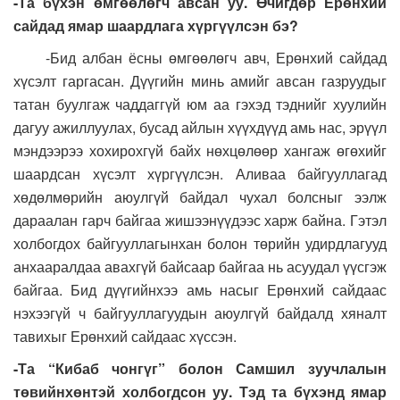
-Та бүхэн өмгөөлөгч авсан уу. Өчигдөр Ерөнхий
сайдад ямар шаардлага хүргүүлсэн бэ?
-Бид албан ёсны өмгөөлөгч авч, Ерөнхий сайдад
хүсэлт гаргасан. Дүүгийн минь амийг авсан газруудыг
татан буулгаж чаддаггүй юм аа гэхэд тэднийг хуулийн
дагуу ажиллуулах, бусад айлын хүүхдүүд амь нас, эрүүл
мэндээрээ хохирохгүй байх нөхцөлөөр хангаж өгөхийг
шаардсан хүсэлт хүргүүлсэн. Аливаа байгууллагад
хөдөлмөрийн аюулгүй байдал чухал болсныг ээлж
дараалан гарч байгаа жишээнүүдээс харж байна. Гэтэл
холбогдох байгууллагынхан болон төрийн удирдлагууд
анхааралдаа авахгүй байсаар байгаа нь асуудал үүсгэж
байгаа. Бид дүүгийнхээ амь насыг Ерөнхий сайдаас
нэхээгүй ч байгууллагуудын аюулгүй байдалд хяналт
тавихыг Ерөнхий сайдаас хүссэн.
-Та “Кибаб чонгүг” болон Самшил зуучлалын
төвийнхөнтэй холбогдсон уу. Тэд та бүхэнд ямар