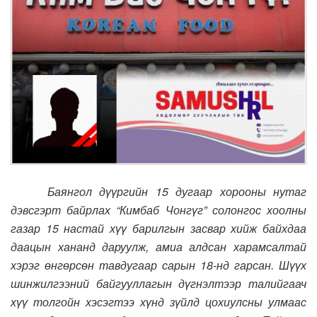
Баянгол дүүргийн 15 дугаар хорооны нутаг
дэвсгэрт байрлах “Кимбаб Чонгүг” солонгос хоолны
газар 15 настай хүү барилгын засвар хийж байхдаа
даацын хананд даруулж, амиа алдсан харамсалтай
хэрэг өнгөрсөн тавдугаар сарын 18-нд гарсан. Шүүх
шинжилгээний байгууллагын дүгнэлтээр талийгаач
хүү толгойн хэсэгтээ хүнд зүйлд цохиулсны улмаас