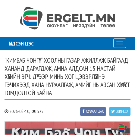
ҮНДСЭН ЦЭС
Toggle
navigati
“КИМБАБ ЧОНГҮГ“ ХООЛНЫ ГАЗАР АЖИЛЛАЖ БАЙГААД
ХАНАНД ДАРАГДАЖ, АМИА АЛДСАН 15 НАСТАЙ
ХҮҮГИЙН ЭГЧ: ДҮҮГЭЭР МИНЬ ХОГ ЦЭВЭРЛҮҮЛНЭ
ГЭЧИХЭЭД ХАНА НУРААЛГАЖ, АМИЙГ НЬ АВСАН ХҮМҮҮСТ
ГОМДОЛТОЙ БАЙНА
2026-06-10,
525
ХУВААЛЦАХ
ЖИРГЭХ