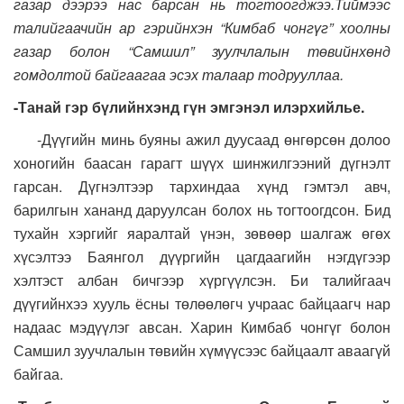
газар дээрээ нас барсан нь тогтоогджээ.Тиймээс
талийгаачийн ар гэрийнхэн “Кимбаб чонгүг” хоолны
газар болон “Самшил” зуулчлалын төвийнхөнд
гомдолтой байгаагаа эсэх талаар тодрууллаа.
-Танай гэр бүлийнхэнд гүн эмгэнэл илэрхийлье.
-Дүүгийн минь буяны ажил дуусаад өнгөрсөн долоо
хоногийн баасан гарагт шүүх шинжилгээний дүгнэлт
гарсан. Дүгнэлтээр тархиндаа хүнд гэмтэл авч,
барилгын хананд даруулсан болох нь тогтоогдсон. Бид
тухайн хэргийг яаралтай үнэн, зөвөөр шалгаж өгөх
хүсэлтээ Баянгол дүүргийн цагдаагийн нэгдүгээр
хэлтэст албан бичгээр хүргүүлсэн. Би талийгаач
дүүгийнхээ хууль ёсны төлөөлөгч учраас байцаагч нар
надаас мэдүүлэг авсан. Харин Кимбаб чонгүг болон
Самшил зуучлалын төвийн хүмүүсээс байцаалт аваагүй
байгаа.