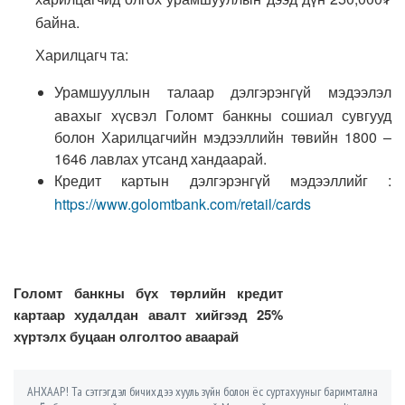
байна.
Харилцагч та:
Урамшууллын талаар дэлгэрэнгүй мэдээлэл
авахыг хүсвэл Голомт банкны сошиал сувгууд
болон Харилцагчийн мэдээллийн төвийн 1800 –
1646 лавлах утсанд хандаарай.
Кредит картын дэлгэрэнгүй мэдээллийг :
https://www.golomtbank.com/retail/cards
Голомт банкны бүх төрлийн кредит
картаар худалдан авалт хийгээд 25%
хүртэлх буцаан олголтоо аваарай
АНХААР! Та сэтгэгдэл бичихдээ хууль зүйн болон ёс суртахууныг баримтална