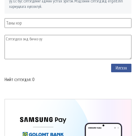
уу. Ёс бус сэтгэгдлийг админ устгах эрхтэй. Мэдээний сэтгэгдэлд ergelt.mn
хариуцлага хүлээхгүй.
Нийт сэтгэгдэл: 0