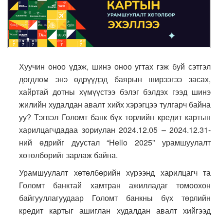
Хуучин оноо үдэж, шинэ оноо угтах гэж буй сэтгэл
догдлом энэ өдрүүдэд баярын ширээгээ засах,
хайртай дотны хүмүүстээ бэлэг бэлдэх гээд шинэ
жилийн худалдан авалт хийх хэрэгцээ тулгарч байна
уу? Тэгвэл Голомт банк бүх төрлийн кредит картын
харилцагчдадаа зориулан 2024.12.05 – 2024.12.31-
ний өдрийг дуустал “Hello 2025” урамшуулалт
хөтөлбөрийг зарлаж байна.
Урамшуулалт хөтөлбөрийн хүрээнд харилцагч та
Голомт банктай хамтран ажилладаг томоохон
байгууллагуудаар Голомт банкны бүх төрлийн
кредит картыг ашиглан худалдан авалт хийгээд