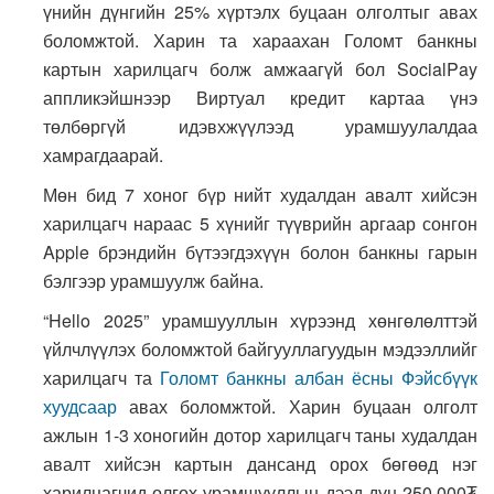
үнийн дүнгийн 25% хүртэлх буцаан олголтыг авах
боломжтой. Харин та хараахан Голомт банкны
картын харилцагч болж амжаагүй бол SocialPay
аппликэйшнээр Виртуал кредит картаа үнэ
төлбөргүй идэвхжүүлээд урамшуулалдаа
хамрагдаарай.
Мөн бид 7 хоног бүр нийт худалдан авалт хийсэн
харилцагч нараас 5 хүнийг түүврийн аргаар сонгон
Apple брэндийн бүтээгдэхүүн болон банкны гарын
бэлгээр урамшуулж байна.
“Hello 2025” урамшууллын хүрээнд хөнгөлөлттэй
үйлчлүүлэх боломжтой байгууллагуудын мэдээллийг
харилцагч та
Голомт банкны албан ёсны Фэйсбүүк
хуудсаар
авах боломжтой. Харин буцаан олголт
ажлын 1-3 хоногийн дотор харилцагч таны худалдан
авалт хийсэн картын дансанд орох бөгөөд нэг
харилцагчид олгох урамшууллын дээд дүн 250,000₮