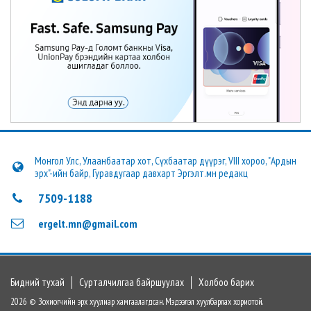
Монгол Улс, Улаанбаатар хот, Сүхбаатар дүүрэг, VIII хороо, "Ардын
эрх"-ийн байр, Гуравдугаар давхарт Эргэлт.мн редакц
7509-1188
ergelt.mn@gmail.com
Бидний тухай
Сурталчилгаа байршуулах
Холбоо барих
2026 © Зохиогчийн эрх хуулиар хамгаалагдсан. Мэдээлэл хуулбарлах хориотой.