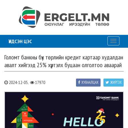
ҮНДСЭН ЦЭС
Toggle
navigati
Голомт банкны бүх төрлийн кредит картаар худалдан
авалт хийгээд 25% хүртэлх буцаан олголтоо аваарай
2024-12-05,
17970
ХУВААЛЦАХ
ЖИРГЭХ