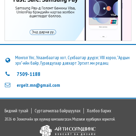
Монгол Улс, Улаанбаатар хот, Сүхбаатар дүүрэг, VIII хороо, "Ардын
эрх"-ийн байр, Гуравдугаар давхарт Эргэлт.мн редакц
7509-1188
ergelt.mn@gmail.com
Бидний тухай
Сурталчилгаа байршуулах
Холбоо барих
2026 © Зохиогчийн эрх хуулиар хамгаалагдсан. Мэдээлэл хуулбарлах хориотой.