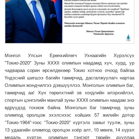
Монгол Улсын Ерөнхийлөгч Ухнаагийн Хүрэлсүх
"Токио-2020" Зуны XXXII олимпын наадамд хүч, хурд, ур
чадвараа сорин өрсөлдөхөөр Токио хотноо очоод байгаа
Үндэсний шигшээ багийн тамирчид, дасгалжуулагч нартаа
Олимпын мэндчилгээ дэвшүүллээ. Монголын олимпын баг,
тамирчид аа! Хүн төрөлхтний эв нэгдлийн илэрхийлэл,
спортын цэнгэлийн манлай зуны XXXII олимпын наадам энэ
өдрүүдэд тохиож байна. Монголын баг тамирчид зуны
олимпод оролцож эхэлснээс хойших 57 жилийн дотор
“Токио-1964”-гоос “Токио-2020” хүртэлх замыг туулж, зуны
13 удаагийн олимпод оролцон хоёр алт, 10 мөнгө, 14 хүрэл
медаль хүртэн, олимпын тэнгэрт төрийн дууллаа