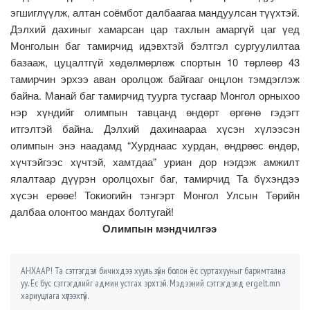
эгшиглүүлж, алтан соёмбот далбаагаа мандуулсан түүхтэй.
Дэлхий дахиныг хамарсан цар тахлын амаргүй цаг үед
Монголын баг тамирчид идэвхтэй бэлтгэл сургуулилтаа
базааж, цуцалтгүй хөдөлмөрлөж спортын 10 төрлөөр 43
тамирчин эрхээ аван оролцож байгааг онцлон тэмдэглэж
байна. Манай баг тамирчид туурга тусгаар Монгол орныхоо
нэр хүндийг олимпын тавцанд өндөрт өргөнө гэдэгт
итгэлтэй байна. Дэлхий дахинаараа хүсэн хүлээсэн
олимпын энэ наадамд “Хурднаас хурдан, өндрөөс өндөр,
хүчтэйгээс хүчтэй, хамтдаа” уриан дор нэгдэж амжилт
ялалтаар дүүрэн оролцохыг баг, тамирчид Та бүхэндээ
хүсэн ерөөе! Токиогийн тэнгэрт Монгол Улсын Төрийн
далбаа олонтоо мандах болтугай!
Олимпын мэндчилгээ
АНХААР! Та сэтгэгдэл бичихдээ хууль зүйн болон ёс суртахууныг баримтална
уу. Ёс бус сэтгэгдлийг админ устгах эрхтэй. Мэдээний сэтгэгдэлд ergelt.mn
хариуцлага хүлээхгүй.