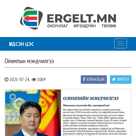
ҮНДСЭН ЦЭС
Toggle
navigati
Олимпын мэндчилгээ
2021-07-24,
1069
ХУВААЛЦАХ
ЖИРГЭХ