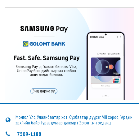
Монгол Улс, Улаанбаатар хот, Сүхбаатар дүүрэг, VIII хороо, "Ардын
эрх"-ийн байр, Гуравдугаар давхарт Эргэлт.мн редакц
7509-1188