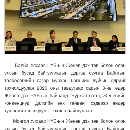
Балба Улсаас НҮБ-ын Женев дэх төв болон олон
улсын бусад байгууллагын дэргэд суугаа Байнгын
төлөөлөгчийн газар Бурхан багшийн дүйчин өдрийг
тохиолдуулан 2026 оны тавдугаар сарын 8-ны өдөр
Женев дэх НҮБ-ын байранд “Бурхан багш, Женевийн
конвенциуд, дэлхийн энх тайван” сэдвээр өндөр
түвшний хэлэлцүүлэг зохион байгууллаа.
Монгол Улсаас НҮБ-ын Женев дэх төв болон олон
улсын бусад байгууллагын дэргэд суугаа Байнгын