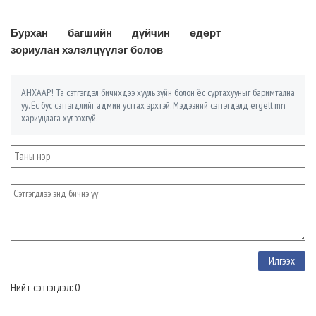
Бурхан багшийн дүйчин өдөрт
зориулан хэлэлцүүлэг болов
АНХААР! Та сэтгэгдэл бичихдээ хууль зүйн болон ёс суртахууныг баримтална
уу. Ёс бус сэтгэгдлийг админ устгах эрхтэй. Мэдээний сэтгэгдэлд ergelt.mn
хариуцлага хүлээхгүй.
Нийт сэтгэгдэл: 0