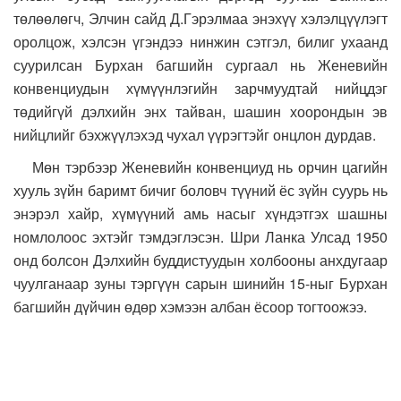
төлөөлөгч, Элчин сайд Д.Гэрэлмаа энэхүү хэлэлцүүлэгт
оролцож, хэлсэн үгэндээ нинжин сэтгэл, билиг ухаанд
суурилсан Бурхан багшийн сургаал нь Женевийн
конвенциудын хүмүүнлэгийн зарчмуудтай нийцдэг
төдийгүй дэлхийн энх тайван, шашин хоорондын эв
нийцлийг бэхжүүлэхэд чухал үүрэгтэйг онцлон дурдав.
Мөн тэрбээр Женевийн конвенциуд нь орчин цагийн
хууль зүйн баримт бичиг боловч түүний ёс зүйн суурь нь
энэрэл хайр, хүмүүний амь насыг хүндэтгэх шашны
номлолоос эхтэйг тэмдэглэсэн. Шри Ланка Улсад 1950
онд болсон Дэлхийн буддистуудын холбооны анхдугаар
чуулганаар зуны тэргүүн сарын шинийн 15-ныг Бурхан
багшийн дүйчин өдөр хэмээн албан ёсоор тогтоожээ.