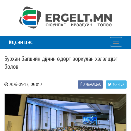
ҮНДСЭН ЦЭС
Toggle
navigati
Бурхан багшийн дүйчин өдөрт зориулан хэлэлцүүлэг
болов
2026-05-12,
812
ХУВААЛЦАХ
ЖИРГЭХ