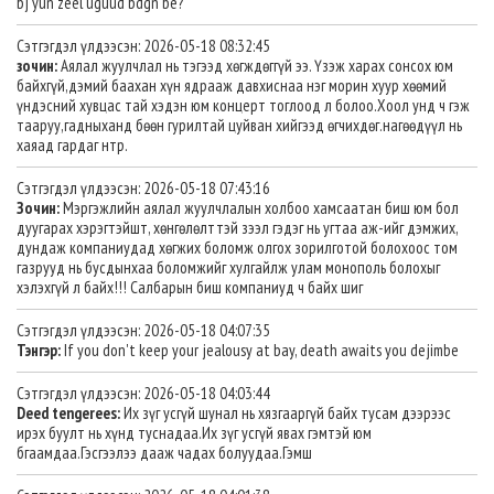
bj yun zeel uguud bdgn be?
Сэтгэгдэл үлдээсэн: 2026-05-18 08:32:45
зочин:
Аялал жуулчлал нь тэгээд хөгждөггүй ээ. Үзэж харах сонсох юм
байхгүй,дэмий баахан хүн ядрааж давхиснаа нэг морин хуур хөөмий
үндэсний хувцас тай хэдэн юм концерт тоглоод л болоо.Хоол унд ч гэж
тааруу,гадныханд бөөн гурилтай цуйван хийгээд өгчихдөг.нагөөдүүл нь
хаяад гардаг нтр.
Сэтгэгдэл үлдээсэн: 2026-05-18 07:43:16
Зочин:
Мэргэжлийн аялал жуулчлалын холбоо хамсаатан биш юм бол
дуугарах хэрэгтэйшт, хөнгөлөлттэй зээл гэдэг нь угтаа аж-ийг дэмжих,
дундаж компаниудад хөгжих боломж олгох зорилготой болохоос том
газрууд нь бусдынхаа боломжийг хулгайлж улам монополь болохыг
хэлэхгүй л байх!!! Салбарын биш компаниуд ч байх шиг
Сэтгэгдэл үлдээсэн: 2026-05-18 04:07:35
Тэнгэр:
If you don't keep your jealousy at bay, death awaits you dejimbe
Сэтгэгдэл үлдээсэн: 2026-05-18 04:03:44
Deed tengerees:
Их зүг усгүй шунал нь хязгааргүй байх тусам дээрээс
ирэх буулт нь хүнд туснадаа.Их зүг усгүй явах гэмтэй юм
бгаамдаа.Гэсгээлээ дааж чадах болуудаа.Гэмш