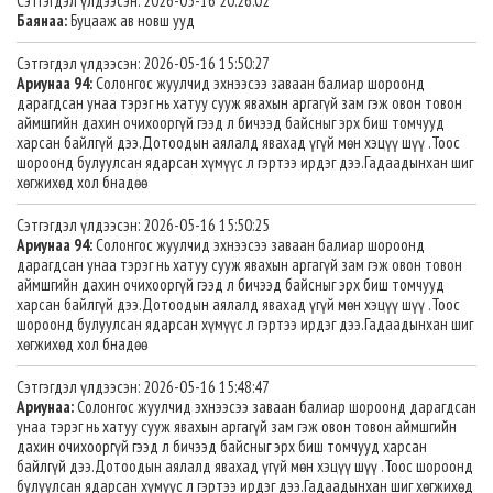
Сэтгэгдэл үлдээсэн: 2026-05-16 20:26:02
Баянаа:
Буцааж ав новш ууд
Сэтгэгдэл үлдээсэн: 2026-05-16 15:50:27
Ариунаа 94:
Солонгос жуулчид эхнээсээ заваан балиар шороонд
дарагдсан унаа тэрэг нь хатуу сууж явахын аргагүй зам гэж овон товон
аймшгийн дахин очихооргүй гээд л бичээд байсныг эрх биш томчууд
харсан байлгүй дээ.Дотоодын аялалд явахад үгүй мөн хэцүү шүү .Тоос
шороонд булуулсан ядарсан хүмүүс л гэртээ ирдэг дээ.Гадаадынхан шиг
хөгжихөд хол бнадөө
Сэтгэгдэл үлдээсэн: 2026-05-16 15:50:25
Ариунаа 94:
Солонгос жуулчид эхнээсээ заваан балиар шороонд
дарагдсан унаа тэрэг нь хатуу сууж явахын аргагүй зам гэж овон товон
аймшгийн дахин очихооргүй гээд л бичээд байсныг эрх биш томчууд
харсан байлгүй дээ.Дотоодын аялалд явахад үгүй мөн хэцүү шүү .Тоос
шороонд булуулсан ядарсан хүмүүс л гэртээ ирдэг дээ.Гадаадынхан шиг
хөгжихөд хол бнадөө
Сэтгэгдэл үлдээсэн: 2026-05-16 15:48:47
Ариунаа:
Солонгос жуулчид эхнээсээ заваан балиар шороонд дарагдсан
унаа тэрэг нь хатуу сууж явахын аргагүй зам гэж овон товон аймшгийн
дахин очихооргүй гээд л бичээд байсныг эрх биш томчууд харсан
байлгүй дээ.Дотоодын аялалд явахад үгүй мөн хэцүү шүү .Тоос шороонд
булуулсан ядарсан хүмүүс л гэртээ ирдэг дээ.Гадаадынхан шиг хөгжихөд