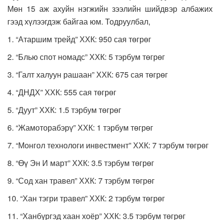
Мөн 15 аж ахуйн нэгжийн зээлийн шийдвэр албажих
гээд хүлээгдэж байгаа юм. Тодруулбал,
1. “Атаршим трейд” ХХК: 950 сая төгрөг
2. “Блью спот номадс” ХХК: 5 тэрбум төгрөг
3. “Галт халуун рашаан” ХХК: 675 сая төгрөг
4. “ДНДХ” ХХК: 555 сая төгрөг
5. “Дуут” ХХК: 1.5 тэрбум төгрөг
6. “Жамоторабэрү” ХХК: 1 тэрбум төгрөг
7. “Монгол технологи инвестмент” ХХК: 7 тэрбум төгрөг
8. “Өү Эн И март” ХХК: 3.5 тэрбум төгрөг
9. “Сод хан травел” ХХК: 7 тэрбум төгрөг
10. “Хан тэгри травел” ХХК: 2 тэрбум төгрөг
11. “Ханбүргэд хаан хоёр” ХХК: 3.5 тэрбум төгрөг