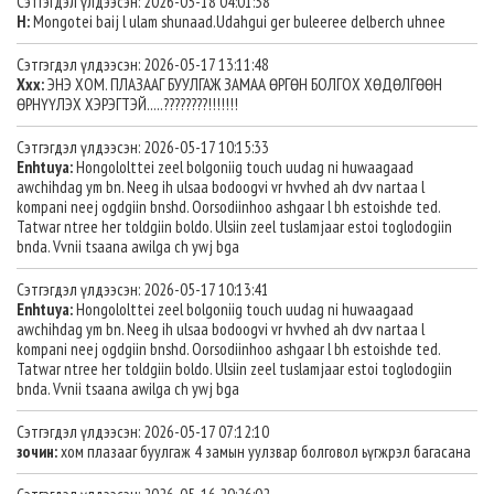
Сэтгэгдэл үлдээсэн: 2026-05-18 04:01:38
H:
Mongotei baij l ulam shunaad.Udahgui ger buleeree delberch uhnee
Сэтгэгдэл үлдээсэн: 2026-05-17 13:11:48
Ххх:
ЭНЭ ХОМ. ПЛАЗААГ БУУЛГАЖ ЗАМАА ӨРГӨН БОЛГОХ ХӨДӨЛГӨӨН
ӨРНҮҮЛЭХ ХЭРЭГТЭЙ.....????????!!!!!!!
Сэтгэгдэл үлдээсэн: 2026-05-17 10:15:33
Enhtuya:
Hongololttei zeel bolgoniig touch uudag ni huwaagaad
awchihdag ym bn. Neeg ih ulsaa bodoogvi vr hvvhed ah dvv nartaa l
kompani neej ogdgiin bnshd. Oorsodiinhoo ashgaar l bh estoishde ted.
Tatwar ntree her toldgiin boldo. Ulsiin zeel tuslamjaar estoi toglodogiin
bnda. Vvnii tsaana awilga ch ywj bga
Сэтгэгдэл үлдээсэн: 2026-05-17 10:13:41
Enhtuya:
Hongololttei zeel bolgoniig touch uudag ni huwaagaad
awchihdag ym bn. Neeg ih ulsaa bodoogvi vr hvvhed ah dvv nartaa l
kompani neej ogdgiin bnshd. Oorsodiinhoo ashgaar l bh estoishde ted.
Tatwar ntree her toldgiin boldo. Ulsiin zeel tuslamjaar estoi toglodogiin
bnda. Vvnii tsaana awilga ch ywj bga
Сэтгэгдэл үлдээсэн: 2026-05-17 07:12:10
зочин:
хом плазааг буулгаж 4 замын уулзвар болговол ьүгжрэл багасана