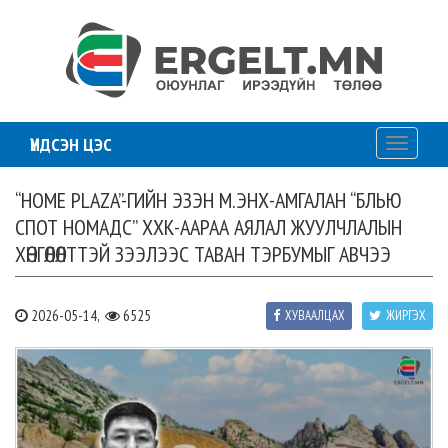
ҮНДСЭН ЦЭС
Toggle
navigati
“НОМЕ PLAZA”-ГИЙН ЭЗЭН М.ЭНХ-АМГАЛАН “БЛЬЮ
СПОТ НОМАДС” ХХК-ААРАА АЯЛАЛ ЖУУЛЧЛАЛЫН
ХӨНГӨЛӨЛТТЭЙ ЗЭЭЛЭЭС ТАВАН ТЭРБУМЫГ АВЧЭЭ
2026-05-14,
6525
ХУВААЛЦАХ
ЖИРГЭХ