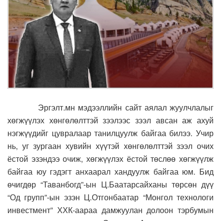
Эргэлт.мн мэдээллийн сайт аялал жуулчлалыг
хөгжүүлэх хөнгөлөлттэй зээлээс зээл авсан аж ахуй
нэгжүүдийг цувралаар танилцуулж байгаа билээ. Учир
нь, уг зургаан хувийн хүүтэй хөнгөлөлттэй зээл очих
ёстой эзэндээ очиж, хөгжүүлэх ёстой төслөө хөгжүүлж
байгаа юу гэдэгт анхаарал хандуулж байгаа юм. Бид
өчигдөр “Таванбогд”-ын Ц.Баатарсайханы төрсөн дүү
“Од групп”-ын эзэн Ц.Отгонбаатар “Монгол технологи
инвестмент” ХХК-аараа дамжуулан долоон тэрбумын