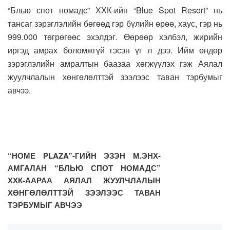
“Блью спот номадс” ХХК-ийн “Blue Spot Resort” нь
тансаг зэрэглэлийн бөгөөд гэр бүлийн өрөө, хаус, гэр нь
999.000 төгрөгөөс эхэлдэг. Өөрөөр хэлбэл, жирийн
иргэд амрах боломжгүй гэсэн үг л дээ. Ийм өндөр
зэрэглэлийн амралтын баазаа хөгжүүлэх гэж Аялал
жуулчлалын хөнгөлөлттэй зээлээс таван тэрбумыг
авчээ.
“НОМЕ PLAZA”-ГИЙН ЭЗЭН М.ЭНХ-
АМГАЛАН “БЛЬЮ СПОТ НОМАДС”
ХХК-ААРАА АЯЛАЛ ЖУУЛЧЛАЛЫН
ХӨНГӨЛӨЛТТЭЙ ЗЭЭЛЭЭС ТАВАН
ТЭРБУМЫГ АВЧЭЭ