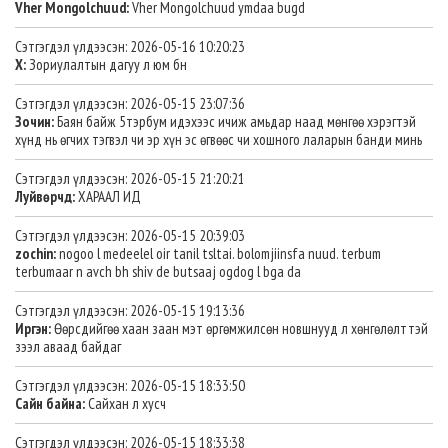
Vher Mongolchuud:
Vher Mongolchuud ymdaa bugd
Сэтгэгдэл үлдээсэн: 2026-05-16 10:20:23
Х:
Зориулалтын дагуу л юм бн
Сэтгэгдэл үлдээсэн: 2026-05-15 23:07:36
Зочин:
Баян байж 5тэрбум идэхээс ичиж амьдар наад мөнгөө хэрэгтэй
хүнд нь өгчих тэгвэл чи эр хүн эс өгвөөс чи хошного лаларын банди минь
Сэтгэгдэл үлдээсэн: 2026-05-15 21:20:21
Луйвөрчд:
ХАРААЛ ИД
Сэтгэгдэл үлдээсэн: 2026-05-15 20:39:03
zochin:
nogoo l medeelel oir tanil tsltai. bolomjiinsfa nuud. terbum
terbumaar n avch bh shiv de butsaaj ogdog l bga da
Сэтгэгдэл үлдээсэн: 2026-05-15 19:13:36
Иргэн:
Өөрсдийгөө хаан заан мэт өргөмжилсөн новшнууд л хөнгөлөлттэй
зээл аваад байдаг
Сэтгэгдэл үлдээсэн: 2026-05-15 18:33:50
Сайн байна:
Сайхан л хусч
Сэтгэгдэл үлдээсэн: 2026-05-15 18:33:38