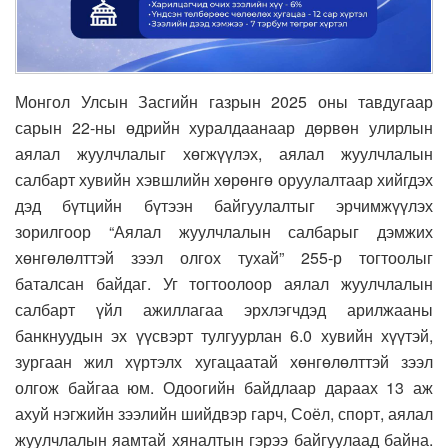
Монгол Улсын Засгийн газрын 2025 оны тавдугаар
сарын 22-ны өдрийн хуралдаанаар дөрвөн улирлын
аялал жуулчлалыг хөгжүүлэх, аялал жуулчлалын
салбарт хувийн хэвшлийн хөрөнгө оруулалтаар хийгдэх
дэд бүтцийн бүтээн байгуулалтыг эрчимжүүлэх
зорилгоор “Аялал жуулчлалын салбарыг дэмжих
хөнгөлөлттэй зээл олгох тухай” 255-р тогтоолыг
баталсан байдаг. Уг тогтоолоор аялал жуулчлалын
салбарт үйл ажиллагаа эрхлэгчдэд арилжааны
банкнуудын эх үүсвэрт тулгуурлан 6.0 хувийн хүүтэй,
зургаан жил хүртэлх хугацаатай хөнгөлөлттэй зээл
олгож байгаа юм. Одоогийн байдлаар дараах 13 аж
ахуй нэгжийн зээлийн шийдвэр гарч, Соёл, спорт, аялал
жуулчлалын яамтай хяналтын гэрээ байгуулаад байна.