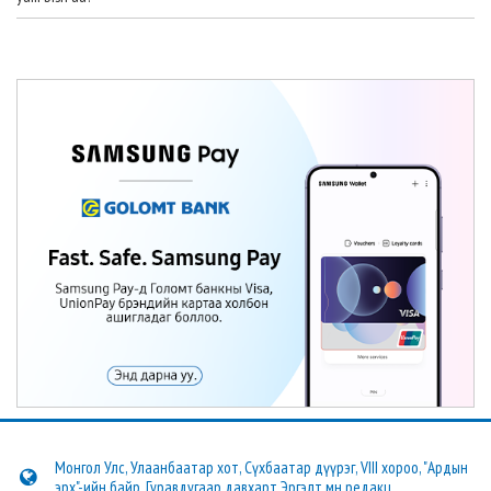
Монгол Улс, Улаанбаатар хот, Сүхбаатар дүүрэг, VIII хороо, "Ардын
эрх"-ийн байр, Гуравдугаар давхарт Эргэлт.мн редакц