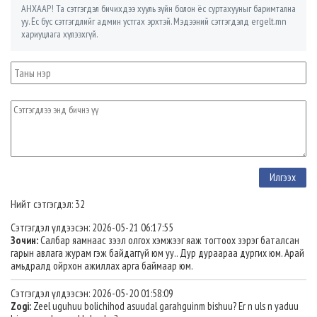
АНХААР! Та сэтгэгдэл бичихдээ хууль зүйн болон ёс суртахууныг баримтална
уу. Ёс бус сэтгэгдлийг админ устгах эрхтэй. Мэдээний сэтгэгдэлд ergelt.mn
хариуцлага хүлээхгүй.
Нийт сэтгэгдэл: 32
Сэтгэгдэл үлдээсэн: 2026-05-21 06:17:55
Зочин:
Салбар яамнаас зээл олгох хэмжээг яаж тогтоох зэрэг баталсан
гарын авлага журам гэж байдаггүй юм уу.. Дур дураараа дургих юм. Арай
амьдралд ойрхон ажиллах арга баймаар юм.
Сэтгэгдэл үлдээсэн: 2026-05-20 01:58:09
Zogi:
Zeel uguhuu bolichihod asuudal garahguinm bishuu? Er n uls n yaduu