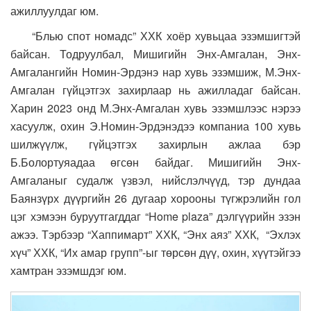
ажиллуулдаг юм.
“Блью спот номадс” ХХК хоёр хувьцаа эзэмшигтэй
байсан. Тодруулбал, Мишигийн Энх-Амгалан, Энх-
Амгалангийн Номин-Эрдэнэ нар хувь эзэмшиж, М.Энх-
Амгалан гүйцэтгэх захирлаар нь ажилладаг байсан.
Харин 2023 онд М.Энх-Амгалан хувь эзэмшлээс нэрээ
хасуулж, охин Э.Номин-Эрдэнэдээ компаниа 100 хувь
шилжүүлж, гүйцэтгэх захирлын ажлаа бэр
Б.Болортуяадаа өгсөн байдаг. Мишигийн Энх-
Амгаланыг судалж үзвэл, нийслэлчүүд, тэр дундаа
Баянзүрх дүүргийн 26 дугаар хорооны түгжрэлийн гол
цэг хэмээн буруутгагддаг “Home plaza” дэлгүүрийн эзэн
ажээ. Тэрбээр “Хаппимарт” ХХК, “Энх аяз” ХХК, “Эхлэх
хүч” ХХК, “Их амар групп”-ыг төрсөн дүү, охин, хүүтэйгээ
хамтран эзэмшдэг юм.