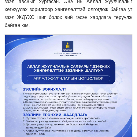
зээл авсныг хүргэсэн. Энэ нь Аялал жуулчлалыг
хөгжүүлэх зорилгоор хөнгөлөлттэй олгогдож байгаа уг
зээл ЖДҮХС шиг болох вий гэсэн хардлага төрүүлж
байгаа юм.