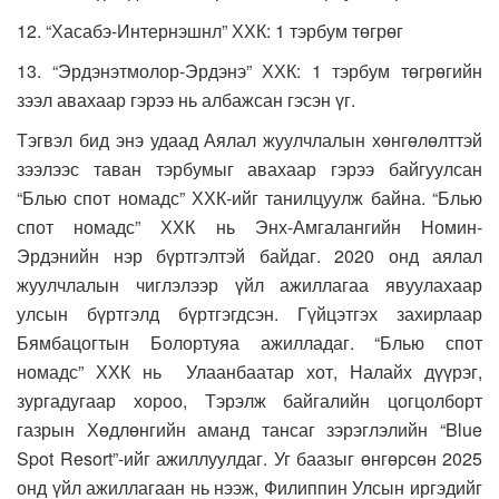
12. “Хасабэ-Интернэшнл” ХХК: 1 тэрбум төгрөг
13. “Эрдэнэтмолор-Эрдэнэ” ХХК: 1 тэрбум төгрөгийн
зээл авахаар гэрээ нь албажсан гэсэн үг.
Тэгвэл бид энэ удаад Аялал жуулчлалын хөнгөлөлттэй
зээлээс таван тэрбумыг авахаар гэрээ байгуулсан
“Блью спот номадс” ХХК-ийг танилцуулж байна. “Блью
спот номадс” ХХК нь Энх-Амгалангийн Номин-
Эрдэнийн нэр бүртгэлтэй байдаг. 2020 онд аялал
жуулчлалын чиглэлээр үйл ажиллагаа явуулахаар
улсын бүртгэлд бүртгэгдсэн. Гүйцэтгэх захирлаар
Бямбацогтын Болортуяа ажилладаг. “Блью спот
номадс” ХХК нь Улаанбаатар хот, Налайх дүүрэг,
зургадугаар хороо, Тэрэлж байгалийн цогцолборт
газрын Хөдлөнгийн аманд тансаг зэрэглэлийн “Blue
Spot Resort”-ийг ажиллуулдаг. Уг баазыг өнгөрсөн 2025
онд үйл ажиллагаан нь нээж, Филиппин Улсын иргэдийг