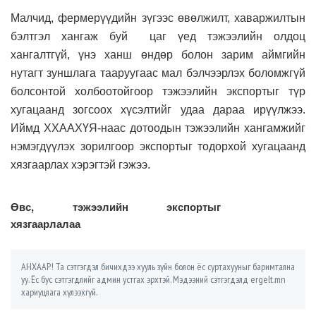
Малчид, фермерүүдийн зүгээс өвөлжилт, хаваржилтын
бэлтгэл хангаж буй цаг үед тэжээлийн олдоц
хангалтгүй, үнэ ханш өндөр болон зарим аймгийн
нутагт зуншлага тааруугаас мал бэлчээрлэх боломжгүй
болсонтой холбоотойгоор тэжээлийн экспортыг түр
хугацаанд зогсоох хүсэлтийг удаа дараа ирүүлжээ.
Иймд ХХААХҮЯ-наас дотоодын тэжээлийн хангамжийг
нэмэгдүүлэх зорилгоор экспортыг тодорхой хугацаанд
хязгаарлах хэрэгтэй гэжээ.
Өвс, тэжээлийн экспортыг
хязгаарлалаа
АНХААР! Та сэтгэгдэл бичихдээ хууль зүйн болон ёс суртахууныг баримтална
уу. Ёс бус сэтгэгдлийг админ устгах эрхтэй. Мэдээний сэтгэгдэлд ergelt.mn
хариуцлага хүлээхгүй.