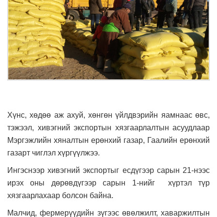
Хүнс, хөдөө аж ахуй, хөнгөн үйлдвэрийн яамнаас өвс,
тэжээл, хивэгний экспортын хязгаарлалтын асуудлаар
Мэргэжлийн хяналтын ерөнхий газар, Гаалийн ерөнхий
газарт чиглэл хүргүүлжээ.
Ингэснээр хивэгний экспортыг есдүгээр сарын 21-нээс
ирэх оны дөрөвдүгээр сарын 1-нийг хүртэл түр
хязгаарлахаар болсон байна.
Малчид, фермерүүдийн зүгээс өвөлжилт, хаваржилтын