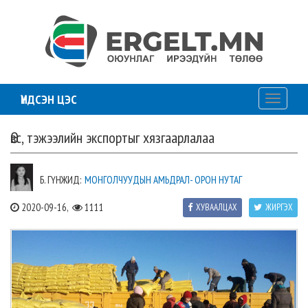
ҮНДСЭН ЦЭС
Toggle
navigati
Өвс, тэжээлийн экспортыг хязгаарлалаа
Б. ГҮНЖИД:
МОНГОЛЧУУДЫН АМЬДРАЛ- ОРОН НУТАГ
2020-09-16,
1111
ХУВААЛЦАХ
ЖИРГЭХ