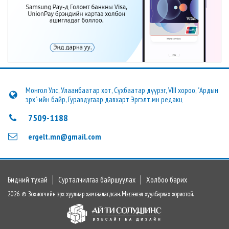
Монгол Улс, Улаанбаатар хот, Сүхбаатар дүүрэг, VIII хороо, "Ардын
эрх"-ийн байр, Гуравдугаар давхарт Эргэлт.мн редакц
7509-1188
ergelt.mn@gmail.com
Бидний тухай
Сурталчилгаа байршуулах
Холбоо барих
2026 © Зохиогчийн эрх хуулиар хамгаалагдсан. Мэдээлэл хуулбарлах хориотой.