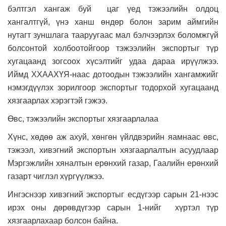
бэлтгэл хангаж буй цаг үед тэжээлийн олдоц
хангалтгүй, үнэ ханш өндөр болон зарим аймгийн
нутагт зуншлага тааруугаас мал бэлчээрлэх боломжгүй
болсонтой холбоотойгоор тэжээлийн экспортыг түр
хугацаанд зогсоох хүсэлтийг удаа дараа ирүүлжээ.
Иймд ХХААХҮЯ-наас дотоодын тэжээлийн хангамжийг
нэмэгдүүлэх зорилгоор экспортыг тодорхой хугацаанд
хязгаарлах хэрэгтэй гэжээ.
Өвс, тэжээлийн экспортыг хязгаарлалаа
Хүнс, хөдөө аж ахуй, хөнгөн үйлдвэрийн яамнаас өвс,
тэжээл, хивэгний экспортын хязгаарлалтын асуудлаар
Мэргэжлийн хяналтын ерөнхий газар, Гаалийн ерөнхий
газарт чиглэл хүргүүлжээ.
Ингэснээр хивэгний экспортыг есдүгээр сарын 21-нээс
ирэх оны дөрөвдүгээр сарын 1-нийг хүртэл түр
хязгаарлахаар болсон байна.