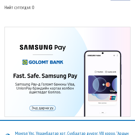
Нийт сэтгэгдэл: 0
Монгол Улс, Улаанбаатар хот, Сүхбаатар дүүрэг, VIII хороо, "Ардын