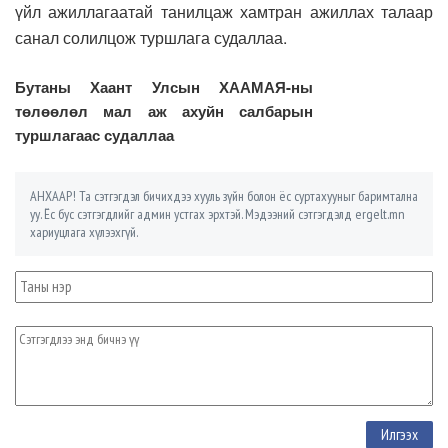
үйл ажиллагаатай танилцаж хамтран ажиллах талаар
санал солилцож туршлага судаллаа.
Бутаны Хаант Улсын ХААМАЯ-ны
төлөөлөл мал аж ахуйн салбарын
туршлагаас судаллаа
АНХААР! Та сэтгэгдэл бичихдээ хууль зүйн болон ёс суртахууныг баримтална
уу. Ёс бус сэтгэгдлийг админ устгах эрхтэй. Мэдээний сэтгэгдэлд ergelt.mn
хариуцлага хүлээхгүй.