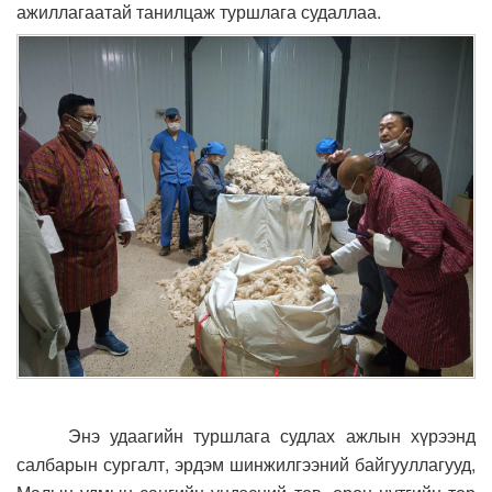
ажиллагаатай танилцаж туршлага судаллаа.
Энэ удаагийн туршлага судлах ажлын хүрээнд
салбарын сургалт, эрдэм шинжилгээний байгууллагууд,