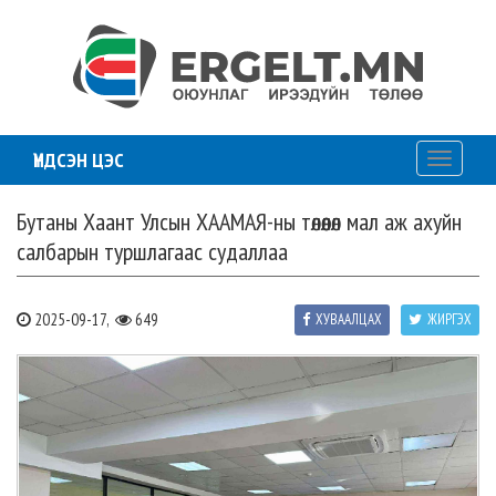
ҮНДСЭН ЦЭС
Toggle
navigati
Бутаны Хаант Улсын ХААМАЯ-ны төлөөлөл мал аж ахуйн
салбарын туршлагаас судаллаа
2025-09-17,
649
ХУВААЛЦАХ
ЖИРГЭХ