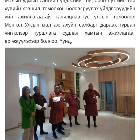
Малын удмын сангийн үндэсний төв, орон нутгийн төр
хувийн хэвшил, томоохон боловсруулах үйлдвэрүүдийн
үйл ажиллагаатай танилцлаа.
Тус улсын төлөөлөл
Монгол Улсын мал аж ахуйн салбарт дараах гурван
чиглэлээр туршлага судлан хамтын ажиллагааг
өргөжүүлэхээр боллоо. Үүнд,