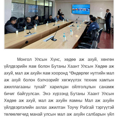
Монгол Улсын Хүнс, хөдөө аж ахуй, хөнгөн
үйлдвэрийн яам болон Бутаны Хаант Улсын Хөдөө аж
ахуй, мал аж ахуйн яам хооронд "Өндөрлөг нутгийн мал
аж ахуй болон бэлчээрийг хөгжүүлэх техник хамтын
ажиллагааны тухай" харилцан ойлголцлын санамж
бичиг байгуулсан. Энэ
хүрээнд Бутаны Хаант Улсын
Хөдөө аж ахуй, мал аж ахуйн яамны Мал аж ахуйн
үйлдвэрлэлийн ахлах ажилтан Тоучу Рабгай тэргүүтэй
төлөөлөгчид манай улсын мал аж ахуйн салбарын үйл