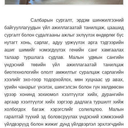
Салбарын сургалт, эрдэм шинжилгээний
байгууллагуудын үйл ажиллагаатай танилцаж, цаашид
сургалт болон судалгааны ажлыг эхлүүлэх өндөрлөг бүс
нутагт хонь, сарлаг, адуу үржүүлэх арга тэдгээрийн
ашиг шимийг нэмэгдүүлэх генийн санг хамгаалах
талаар туршлага судлав.
Малын удмын сангийн
үндэсний төвийн үйл ажиллагаатай танилцаж
биотехнологийн ололт амжилтыг суралцаж сарлагийн
хээлийг эхо-гоор тодорхойлох, мөн хуцнаас үр авах,
үрийн чанарыг үнэлэх, шингэлсэн болон гүн хөлдөөсөн
үрээр хонинд зохиомол хээлтүүлэг хийх, дурангийн
аргаар хээлтүүлэг хийх зэргээр дадлага туршилт хийж
холбогдох багаж хэрэгслийг солилцлоо.
Малын
гаралтай түүхий эд боловсруулах үндэсний хэмжээний
үйлдвэрүүд болон жижиг дунд үйлдвэрлэл эрхлэгчдийн